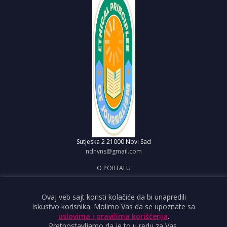
Sutjeska 2
21000 Novi Sad
ndnvns@gmail.com
O PORTALU
IMPRESUM
OBJAVI VEST
Ovaj veb sajt koristi kolačiće da bi unapredili
iskustvo korisnika. Molimo Vas da se upoznate sa
USLOVI KORIŠĆENJA
uslovima i pravilima korišćenja
.
Pretpostavljamo da je to u redu za Vas.