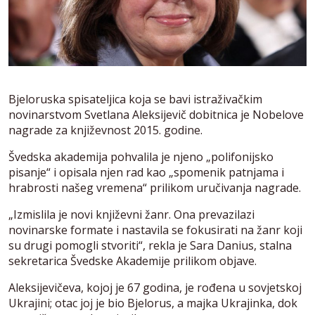
Bjeloruska spisateljica koja se bavi istraživačkim
novinarstvom Svetlana Aleksijevič dobitnica je Nobelove
nagrade za književnost 2015. godine.
Švedska akademija pohvalila je njeno „polifonijsko
pisanje“ i opisala njen rad kao „spomenik patnjama i
hrabrosti našeg vremena“ prilikom uručivanja nagrade.
„Izmislila je novi književni žanr. Ona prevazilazi
novinarske formate i nastavila se fokusirati na žanr koji
su drugi pomogli stvoriti“, rekla je Sara Danius, stalna
sekretarica Švedske Akademije prilikom objave.​
Aleksijevičeva, kojoj je 67 godina, je rođena u sovjetskoj
Ukrajini; otac joj je bio Bjelorus, a majka Ukrajinka, dok