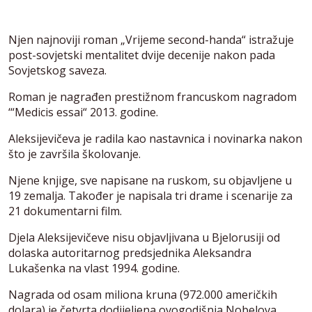
Njen najnoviji roman „Vrijeme second-handa“ istražuje
post-sovjetski mentalitet dvije decenije nakon pada
Sovjetskog saveza.
Roman je nagrađen prestižnom francuskom nagradom
‘“Medicis essai“ 2013. godine.
Aleksijevičeva je radila kao nastavnica i novinarka nakon
što je završila školovanje.
Njene knjige, sve napisane na ruskom, su objavljene u
19 zemalja. Također je napisala tri drame i scenarije za
21 dokumentarni film.
Djela Aleksijevičeve nisu objavljivana u Bjelorusiji od
dolaska autoritarnog predsjednika Aleksandra
Lukašenka na vlast 1994. godine.
Nagrada od osam miliona kruna (972.000 američkih
dolara) je četvrta dodijeljena ovogodišnja Nobelova