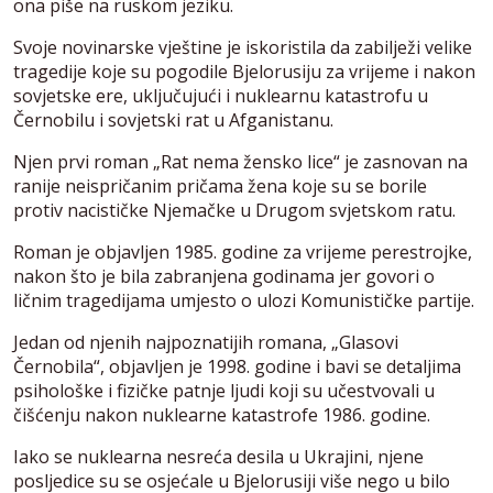
ona piše na ruskom jeziku.
Svoje novinarske vještine je iskoristila da zabilježi velike
tragedije koje su pogodile Bjelorusiju za vrijeme i nakon
sovjetske ere, uključujući i nuklearnu katastrofu u
Černobilu i sovjetski rat u Afganistanu.
Njen prvi roman „Rat nema žensko lice“ je zasnovan na
ranije neispričanim pričama žena koje su se borile
protiv nacističke Njemačke u Drugom svjetskom ratu.
Roman je objavljen 1985. godine za vrijeme perestrojke,
nakon što je bila zabranjena godinama jer govori o
ličnim tragedijama umjesto o ulozi Komunističke partije.
Jedan od njenih najpoznatijih romana, „Glasovi
Černobila“, objavljen je 1998. godine i bavi se detaljima
psihološke i fizičke patnje ljudi koji su učestvovali u
čišćenju nakon nuklearne katastrofe 1986. godine.
Iako se nuklearna nesreća desila u Ukrajini, njene
posljedice su se osjećale u Bjelorusiji više nego u bilo