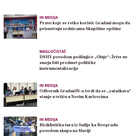
IN MEDIJA
Pravo koje se retko koristi: Građani mogu da
prisustvuju sednicama Skupštine opštine
MAGLOČISTAČ
DSHV povodom godišnjice „Oluje“: Žrtve ne
smeju biti predmet političke
instrumentalizacije
IN MEDIJA
Odbornik GrađanIN-a tvrdi da se „zataškava“
stanje u vrtiću u Novim Karlovcima
IN MEDIJA
Biciklistička tura iz Inđije ka Beogradu
povodom skupa na Slaviji