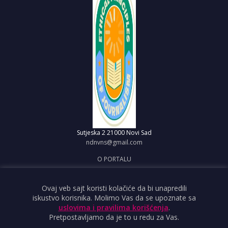
Sutjeska 2
21000 Novi Sad
ndnvns@gmail.com
O PORTALU
IMPRESUM
OBJAVI VEST
Ovaj veb sajt koristi kolačiće da bi unapredili
iskustvo korisnika. Molimo Vas da se upoznate sa
USLOVI KORIŠĆENJA
uslovima i pravilima korišćenja
.
Pretpostavljamo da je to u redu za Vas.