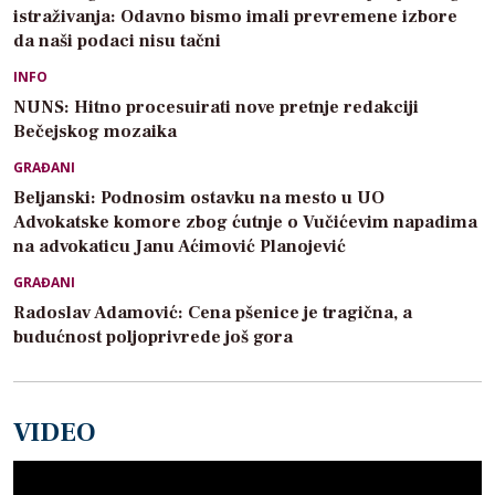
istraživanja: Odavno bismo imali prevremene izbore
da naši podaci nisu tačni
INFO
NUNS: Hitno procesuirati nove pretnje redakciji
Bečejskog mozaika
GRAĐANI
Beljanski: Podnosim ostavku na mesto u UO
Advokatske komore zbog ćutnje o Vučićevim napadima
na advokaticu Janu Aćimović Planojević
GRAĐANI
Radoslav Adamović: Cena pšenice je tragična, a
budućnost poljoprivrede još gora
VIDEO