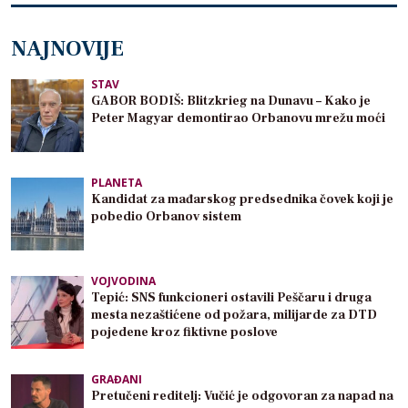
NAJNOVIJE
STAV
GABOR BODIŠ: Blitzkrieg na Dunavu – Kako je
Peter Magyar demontirao Orbanovu mrežu moći
PLANETA
Kandidat za mađarskog predsednika čovek koji je
pobedio Orbanov sistem
VOJVODINA
Tepić: SNS funkcioneri ostavili Peščaru i druga
mesta nezaštićene od požara, milijarde za DTD
pojedene kroz fiktivne poslove
GRAĐANI
Pretučeni reditelj: Vučić je odgovoran za napad na