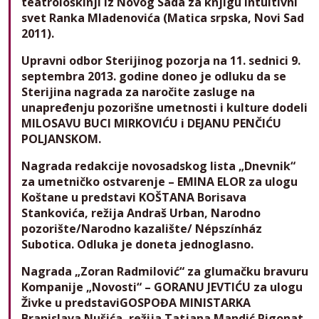
teatrološkinji iz Novog Sada za knjigu Intuitivni
svet Ranka Mladenovića (Matica srpska, Novi Sad
2011).
Upravni odbor Sterijinog pozorja na 11. sednici 9.
septembra 2013. godine doneo je odluku da se
Sterijina nagrada za naročite zasluge na
unapređenju pozorišne umetnosti i kulture dodeli
MILOSAVU BUCI MIRKOVIĆU i DEJANU PENČIĆU
POLJANSKOM.
Nagrada redakcije novosadskog lista „Dnevnik“
za umetničko ostvarenje – EMINA ELOR za ulogu
Koštane u predstavi KOŠTANA Borisava
Stankovića, režija Andraš Urban, Narodno
pozorište/Narodno kazalište/ Népszínház
Subotica. Odluka je doneta jednoglasno.
Nagrada „Zoran Radmilović“ za glumačku bravuru
Kompanije „Novosti“ – GORANU JEVTIĆU za ulogu
Živke u predstaviGOSPOĐA MINISTARKA
Branislava Nušića, režija Tatjana Mandić Rigonat,