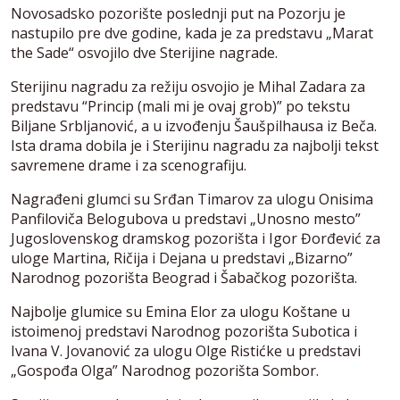
Novosadsko pozorište poslednji put na Pozorju je
nastupilo pre dve godine, kada je za predstavu „Marat
the Sade“ osvojilo dve Sterijine nagrade.
Sterijinu nagradu za režiju osvojio je Mihal Zadara za
predstavu “Princip (mali mi je ovaj grob)” po tekstu
Biljane Srbljanović, a u izvođenju Šaušpilhausa iz Beča.
Ista drama dobila je i Sterijinu nagradu za najbolji tekst
savremene drame i za scenografiju.
Nagrađeni glumci su Srđan Timarov za ulogu Onisima
Panfiloviča Belogubova u predstavi „Unosno mesto”
Jugoslovenskog dramskog pozorišta i Igor Đorđević za
uloge Martina, Ričija i Dejana u predstavi „Bizarno”
Narodnog pozorišta Beograd i Šabačkog pozorišta.
Najbolje glumice su Emina Elor za ulogu Koštane u
istoimenoj predstavi Narodnog pozorišta Subotica i
Ivana V. Jovanović za ulogu Olge Ristićke u predstavi
„Gospođa Olga” Narodnog pozorišta Sombor.