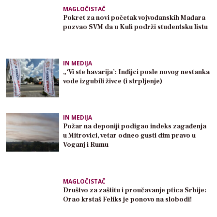
MAGLOČISTAČ
Pokret za novi početak vojvođanskih Mađara
pozvao SVM da u Kuli podrži studentsku listu
IN MEDIJA
„‘Vi ste havarija’: Inđijci posle novog nestanka
vode izgubili živce (i strpljenje)
IN MEDIJA
Požar na deponiji podigao indeks zagađenja
u Mitrovici, vetar odneo gusti dim pravo u
Voganj i Rumu
MAGLOČISTAČ
Društvo za zaštitu i proučavanje ptica Srbije:
Orao krstaš Feliks je ponovo na slobodi!