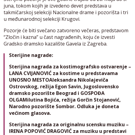
juna, tokom kojih je izvedeno devet predstava u
takmičarskoj selekciji Nacionalne drame i pozorišta i tri
u međunarodnoj selekciji Krugovi.
Pozorje će biti svečano zatvoreno večeras, predstavom
“Zločin i kazna” u čast nagrađenih, koju će izvesti
Gradsko dramsko kazalište Gavela iz Zagreba.
Sterijine nagrade:
Sterijina nagrada za kostimografsko ostvarenje –
LANA CVIJANOVIĆ za kostime u predstavama
UNOSNO MESTOAleksandra Nikolajeviča
Ostrovskog, režija Egon Savin, Jugoslovensko
dramsko pozorište Beograd i GOSPOĐA
OLGAMilutina Bojića, režija Gorčin Stojanović,
Narodno pozorište Sombor. Odluka je doneta
većinom glasova.
Sterijina nagrada za originalnu scensku muziku –
IRENA POPOVIĆ DRAGOVIĆ za muziku u predstavi