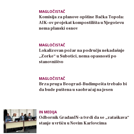
MAGLOČISTAČ
Komisija za planove opštine Bačka Topola:
AIK-ov projekat kompostilišta u Njegoševu
nema planski osnov
MAGLOČISTAČ
Lokalizovan požar na području nekadašnje
„Zorke“ u Subotici, nema opasnosti po
stanovništvo
MAGLOČISTAČ
Brza pruga Beograd–Budimpešta trebalo bi
da bude puštena u saobraćaj na jesen
IN MEDIJA
Odbornik GrađanIN-a tvrdi da se „zataškava“
stanje u vrtiću u Novim Karlovcima