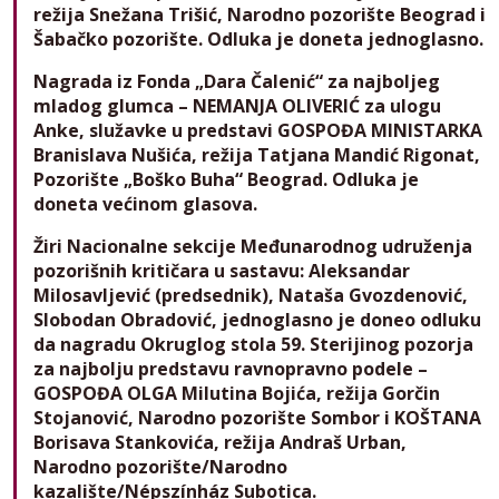
režija Snežana Trišić, Narodno pozorište Beograd i
Šabačko pozorište. Odluka je doneta jednoglasno.
Nagrada iz Fonda „Dara Čalenić“ za najboljeg
mladog glumca – NEMANJA OLIVERIĆ za ulogu
Anke, služavke u predstavi GOSPOĐA MINISTARKA
Branislava Nušića, režija Tatjana Mandić Rigonat,
Pozorište „Boško Buha“ Beograd. Odluka je
doneta većinom glasova.
Žiri Nacionalne sekcije Međunarodnog udruženja
pozorišnih kritičara u sastavu: Aleksandar
Milosavljević (predsednik), Nataša Gvozdenović,
Slobodan Obradović, jednoglasno je doneo odluku
da nagradu Okruglog stola 59. Sterijinog pozorja
za najbolju predstavu ravnopravno podele –
GOSPOĐA OLGA Milutina Bojića, režija Gorčin
Stojanović, Narodno pozorište Sombor i KOŠTANA
Borisava Stankovića, režija Andraš Urban,
Narodno pozorište/Narodno
kazalište/Népszínház Subotica.