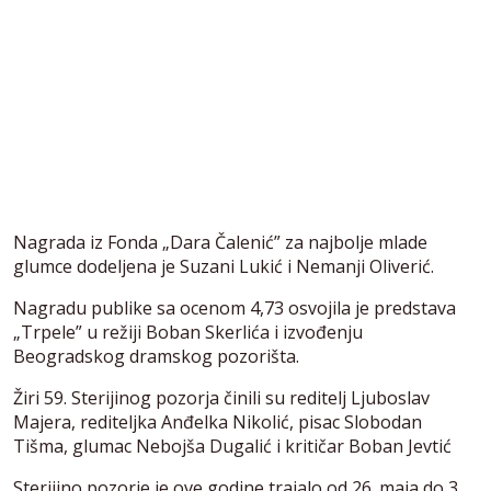
Nagrada iz Fonda „Dara Čalenić” za najbolje mlade
glumce dodeljena je Suzani Lukić i Nemanji Oliverić.
Nagradu publike sa ocenom 4,73 osvojila je predstava
„Trpele” u režiji Boban Skerlića i izvođenju
Beogradskog dramskog pozorišta.
Žiri 59. Sterijinog pozorja činili su reditelj Ljuboslav
Majera, rediteljka Anđelka Nikolić, pisac Slobodan
Tišma, glumac Nebojša Dugalić i kritičar Boban Jevtić
Sterijino pozorje je ove godine trajalo od 26. maja do 3.