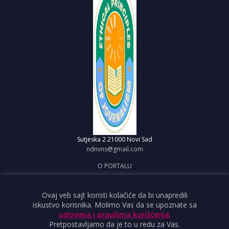
Sutjeska 2
21000 Novi Sad
ndnvns@gmail.com
O PORTALU
IMPRESUM
OBJAVI VEST
Ovaj veb sajt koristi kolačiće da bi unapredili
iskustvo korisnika. Molimo Vas da se upoznate sa
USLOVI KORIŠĆENJA
uslovima i pravilima korišćenja
.
Pretpostavljamo da je to u redu za Vas.