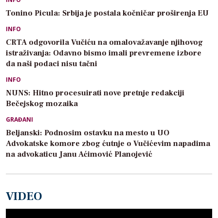
Tonino Picula: Srbija je postala kočničar proširenja EU
INFO
CRTA odgovorila Vučiću na omalovažavanje njihovog
istraživanja: Odavno bismo imali prevremene izbore
da naši podaci nisu tačni
INFO
NUNS: Hitno procesuirati nove pretnje redakciji
Bečejskog mozaika
GRAĐANI
Beljanski: Podnosim ostavku na mesto u UO
Advokatske komore zbog ćutnje o Vučićevim napadima
na advokaticu Janu Aćimović Planojević
VIDEO