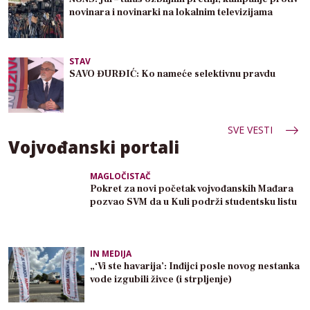
novinara i novinarki na lokalnim televizijama
STAV
SAVO ĐURĐIĆ: Ko nameće selektivnu pravdu
SVE VESTI
Vojvođanski portali
MAGLOČISTAČ
Pokret za novi početak vojvođanskih Mađara
pozvao SVM da u Kuli podrži studentsku listu
IN MEDIJA
„‘Vi ste havarija’: Inđijci posle novog nestanka
vode izgubili živce (i strpljenje)