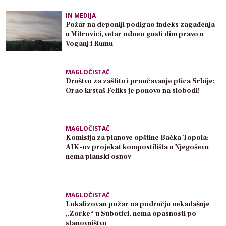
IN MEDIJA
Požar na deponiji podigao indeks zagađenja
u Mitrovici, vetar odneo gusti dim pravo u
Voganj i Rumu
MAGLOČISTAČ
Društvo za zaštitu i proučavanje ptica Srbije:
Orao krstaš Feliks je ponovo na slobodi!
MAGLOČISTAČ
Komisija za planove opštine Bačka Topola:
AIK-ov projekat kompostilišta u Njegoševu
nema planski osnov
MAGLOČISTAČ
Lokalizovan požar na području nekadašnje
„Zorke“ u Subotici, nema opasnosti po
stanovništvo