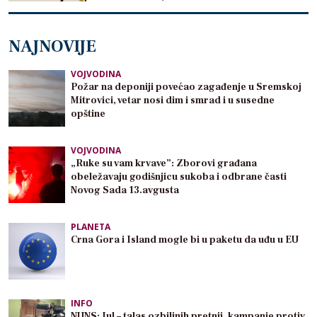
NAJNOVIJE
VOJVODINA
Požar na deponiji povećao zagađenje u Sremskoj
Mitrovici, vetar nosi dim i smrad i u susedne
opštine
VOJVODINA
„Ruke su vam krvave”: Zborovi građana
obeležavaju godišnjicu sukoba i odbrane časti
Novog Sada 13.avgusta
PLANETA
Crna Gora i Island mogle bi u paketu da uđu u EU
INFO
NUNS: Jul – talas ozbiljnih pretnji, kampanje protiv