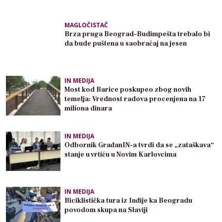
MAGLOČISTAČ
Brza pruga Beograd–Budimpešta trebalo bi
da bude puštena u saobraćaj na jesen
IN MEDIJA
Most kod Barice poskupeo zbog novih
temelja: Vrednost radova procenjena na 17
miliona dinara
IN MEDIJA
Odbornik GrađanIN-a tvrdi da se „zataškava“
stanje u vrtiću u Novim Karlovcima
IN MEDIJA
Biciklistička tura iz Inđije ka Beogradu
povodom skupa na Slaviji