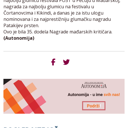
najbolju glumicu festivala POST u Pečuju u Mađarskoj,
nagrada za najbolju glumicu na festivalu u
Čortanovcima i Kikindi, a danas je za istu ulogu
nominovana i za najprestižniju glumačku nagradu
Patakijev prsten.
Ovo je bila 35. dodela Nagrade mađarskih kritičara.
(Autonomija)