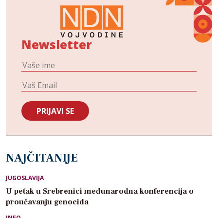
Newsletter
NAJČITANIJE
JUGOSLAVIJA
U petak u Srebrenici međunarodna konferencija o
proučavanju genocida
INFO