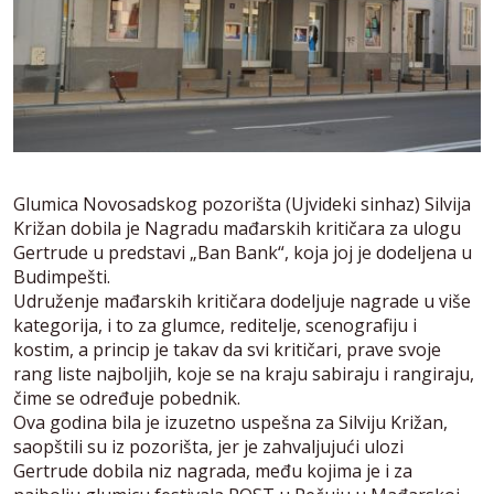
Glumica Novosadskog pozorišta (Ujvideki sinhaz) Silvija
Križan dobila je Nagradu mađarskih kritičara za ulogu
Gertrude u predstavi „Ban Bank“, koja joj je dodeljena u
Budimpešti.
Udruženje mađarskih kritičara dodeljuje nagrade u više
kategorija, i to za glumce, reditelje, scenografiju i
kostim, a princip je takav da svi kritičari, prave svoje
rang liste najboljih, koje se na kraju sabiraju i rangiraju,
čime se određuje pobednik.
Ova godina bila je izuzetno uspešna za Silviju Križan,
saopštili su iz pozorišta, jer je zahvaljujući ulozi
Gertrude dobila niz nagrada, među kojima je i za