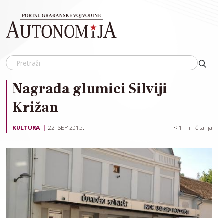
Skip to main content
Nagrada glumici Silviji
Križan
KULTURA
22. SEP 2015.
< 1
min čitanja