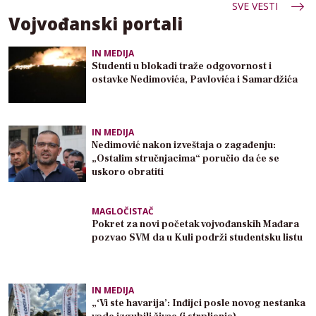
SVE VESTI
Vojvođanski portali
IN MEDIJA
Studenti u blokadi traže odgovornost i
ostavke Nedimovića, Pavlovića i Samardžića
IN MEDIJA
Nedimović nakon izveštaja o zagađenju:
„Ostalim stručnjacima“ poručio da će se
uskoro obratiti
MAGLOČISTAČ
Pokret za novi početak vojvođanskih Mađara
pozvao SVM da u Kuli podrži studentsku listu
IN MEDIJA
„‘Vi ste havarija’: Inđijci posle novog nestanka