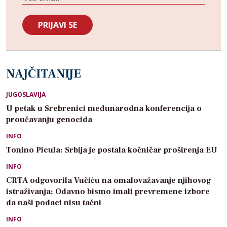
NAJČITANIJE
JUGOSLAVIJA
U petak u Srebrenici međunarodna konferencija o
proučavanju genocida
INFO
Tonino Picula: Srbija je postala kočničar proširenja EU
INFO
CRTA odgovorila Vučiću na omalovažavanje njihovog
istraživanja: Odavno bismo imali prevremene izbore
da naši podaci nisu tačni
INFO