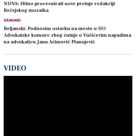
NUNS: Hitno procesuirati nove pretnje redakciji
Bečejskog mozaika
GRAĐANI
Beljanski: Podnosim ostavku na mesto u UO
Advokatske komore zbog ćutnje o Vučićevim napadima
na advokaticu Janu Aćimović Planojević
VIDEO