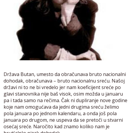
Država Butan, umesto da obračunava bruto nacionalni
dohodak, obračunava – bruto nacionalnu sreću. Našoj
državi ni to ne bi vredelo jer nam koeficijent sreće po
glavi stanovnika nije baš visok, osim možda u januaru
pa i tada samo na rečima. Čak ni dupliranje nove godine
koje nam omogućava da jedni drugima sreću želimo
pola januara po jednom kalendaru, a onda još pola
januara po drugom, ne uspeva da se pretoči u stvarni
osećaj sreće. Naročito kad znamo koliko nam je
brut(aln)o nizak dohodak.