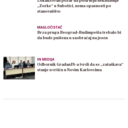
Lokalizovan požar na području nekadašnje
„Zorke“ u Subotici, nema opasnosti po
stanovništvo
MAGLOČISTAČ
Brza pruga Beograd–Budimpešta trebalo bi
da bude puštena u saobraćaj na jesen
IN MEDIJA
Odbornik GrađanIN-a tvrdi da se „zataškava“
stanje u vrtiću u Novim Karlovcima