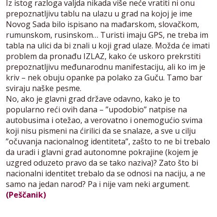
Iz istog razloga valjda nikada više neće vratiti ni onu
prepoznatljivu tablu na ulazu u grad na kojoj je ime
Novog Sada bilo ispisano na mađarskom, slovačkom,
rumunskom, rusinskom… Turisti imaju GPS, ne treba im
tabla na ulici da bi znali u koji grad ulaze. Možda će imati
problem da pronađu IZLAZ, kako će uskoro prekrstiti
prepoznatljivu međunarodnu manifestaciju, ali ko im je
kriv – nek obuju opanke pa polako za Guču. Tamo bar
sviraju naške pesme.
No, ako je glavni grad države odavno, kako je to
popularno reći ovih dana – ”upodobio” natpise na
autobusima i otežao, a verovatno i onemogućio svima
koji nisu pismeni na ćirilici da se snalaze, a sve u cilju
”očuvanja nacionalnog identiteta”, zašto to ne bi trebalo
da uradi i glavni grad autonomne pokrajine (kojem je
uzgred oduzeto pravo da se tako naziva)? Zato što bi
nacionalni identitet trebalo da se odnosi na naciju, a ne
samo na jedan narod? Pa i nije vam neki argument.
(Peščanik)