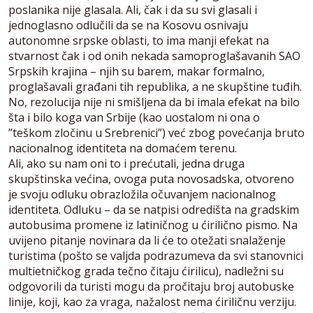
poslanika nije glasala. Ali, čak i da su svi glasali i
jednoglasno odlučili da se na Kosovu osnivaju
autonomne srpske oblasti, to ima manji efekat na
stvarnost čak i od onih nekada samoproglašavanih SAO
Srpskih krajina – njih su barem, makar formalno,
proglašavali građani tih republika, a ne skupštine tuđih.
No, rezolucija nije ni smišljena da bi imala efekat na bilo
šta i bilo koga van Srbije (kao uostalom ni ona o
”teškom zločinu u Srebrenici”) već zbog povećanja bruto
nacionalnog identiteta na domaćem terenu.
Ali, ako su nam oni to i prećutali, jedna druga
skupštinska većina, ovoga puta novosadska, otvoreno
je svoju odluku obrazložila očuvanjem nacionalnog
identiteta. Odluku – da se natpisi odredišta na gradskim
autobusima promene iz latiničnog u ćirilično pismo. Na
uvijeno pitanje novinara da li će to otežati snalaženje
turistima (pošto se valjda podrazumeva da svi stanovnici
multietničkog grada tečno čitaju ćirilicu), nadležni su
odgovorili da turisti mogu da pročitaju broj autobuske
linije, koji, kao za vraga, nažalost nema ćiriličnu verziju.