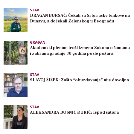
STAV
DRAGAN BURSAĆ: Čekali su Srbi ruske tenkove na
Dunavu, a dočekali Zelenskog u Beogradu
GRAĐANI
Akademski plenum traži izmenu Zakona o šumama
i zabrana gradnje 30 godina posle požara
STAV
SLAVOJ ŽIŽEK: Zašto “obuzdavanje” nije dovoljno
STAV
ALEKSANDRA BOSNIĆ ĐURIĆ: Ispod šatora