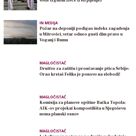
vode izgubili živce (i strpljenje)
IN MEDIJA
Požar na deponiji podigao indeks zagađenja
u Mitrovici, vetar odneo gusti dim pravo u
Voganj i Rumu
MAGLOČISTAČ
Društvo za zaštitu i proučavanje ptica Srbije:
Orao krstaš Feliks je ponovo na slobodi!
MAGLOČISTAČ
Komisija za planove opštine Bačka Topola:
AIK-ov projekat kompostilišta u Njegoševu
nema planski osnov
MAGLOČISTAČ