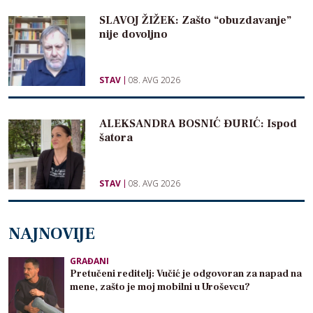
SLAVOJ ŽIŽEK: Zašto “obuzdavanje”
nije dovoljno
STAV
08. AVG 2026
ALEKSANDRA BOSNIĆ ĐURIĆ: Ispod
šatora
STAV
08. AVG 2026
NAJNOVIJE
GRAĐANI
Pretučeni reditelj: Vučić je odgovoran za napad na
mene, zašto je moj mobilni u Uroševcu?