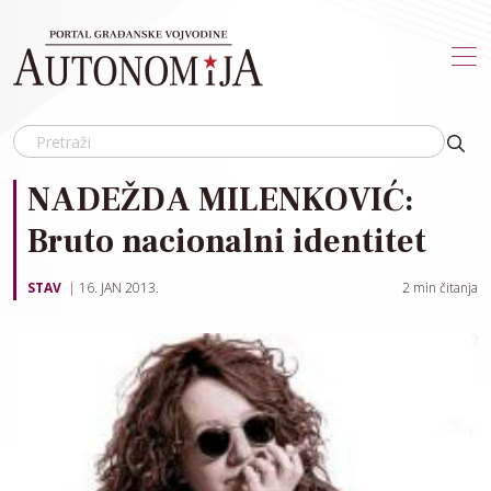
Skip to main content
NADEŽDA MILENKOVIĆ:
Bruto nacionalni identitet
STAV
16. JAN 2013.
2
min čitanja