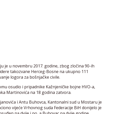
u je u novembru 2017. godine, zbog zločina 90-ih
 lidere takozvane Herceg-Bosne na ukupno 111
anje logora za bošnjačke civile.
romu osudio i pripadnike Kažnjeničke bojne HVO-a,
nka Martinovića na 18 godina zatvora.
janovića i Antu Buhovca, Kantonalni sud u Mostaru je
ciono vijeće Vrhovnog suda Federacije BiH donijelo je
uđen na dvije i po, a Buhovac na dvije godine