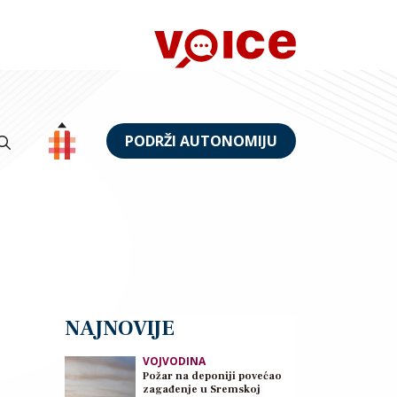
PODRŽI AUTONOMIJU
NAJNOVIJE
VOJVODINA
Požar na deponiji povećao
zagađenje u Sremskoj