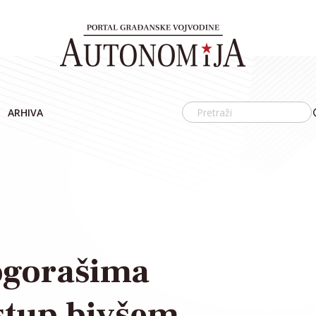
ARHIVA
ogorašima
stup bivšem