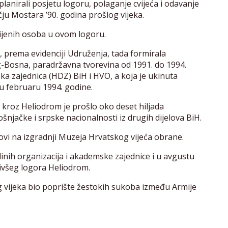
planirali posjetu logoru, polaganje cvijeća i odavanje
ju Mostara ’90. godina prošlog vijeka.
bijenih osoba u ovom logoru.
, prema evidenciji Udruženja, tada formirala
Bosna, paradržavna tvorevina od 1991. do 1994.
a zajednica (HDZ) BiH i HVO, a koja je ukinuta
 februaru 1994. godine.
roz Heliodrom je prošlo oko deset hiljada
šnjačke i srpske nacionalnosti iz drugih dijelova BiH.
vi na izgradnji Muzeja Hrvatskog vijeća obrane.
inih organizacija i akademske zajednice i u avgustu
ivšeg logora Heliodrom.
 vijeka bio poprište žestokih sukoba između Armije