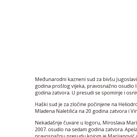
Međunarodni kazneni sud za bivšu Jugoslavij
godina prošlog vijeka, pravosnažno osudio
godina zatvora. U presudi se spominje i osniv
Haški sud je za zločine počinjene na Heliod
Mladena Naletilića na 20 godina zatvora i Vi
Nekadašnje čuvare u logoru, Miroslava Mari
2007. osudio na sedam godina zatvora. Apela
pravosnažnu presudu kojom je Marijanović os