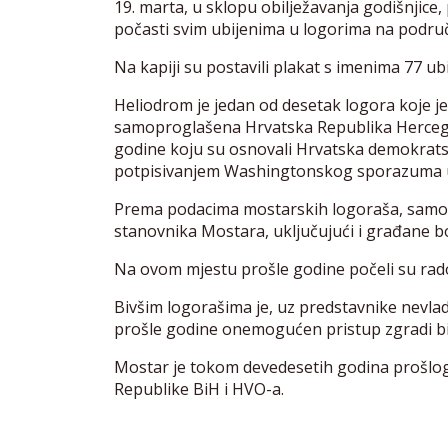
19. marta, u sklopu obilježavanja godišnjice, 
počasti svim ubijenima u logorima na područ
Na kapiji su postavili plakat s imenima 77 u
Heliodrom je jedan od desetak logora koje je
samoproglašena Hrvatska Republika Herceg-
godine koju su osnovali Hrvatska demokratsk
potpisivanjem Washingtonskog sporazuma u
Prema podacima mostarskih logoraša, samo k
stanovnika Mostara, uključujući i građane bo
Na ovom mjestu prošle godine počeli su rado
Bivšim logorašima je, uz predstavnike nevlad
prošle godine onemogućen pristup zgradi b
Mostar je tokom devedesetih godina prošlog
Republike BiH i HVO-a.