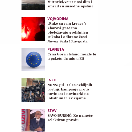
Mitrovici, vetar nosi dim i
smrad i u susedne opštine
VOJVODINA
„Ruke su vam krvave”:
Zborovi građana
obeležavaju godišnjicu
sukoba i odbrane časti
Novog Sada 13.avgusta
PLANETA
Crna Gora i Island mogle bi
u paketu da uđu u EU
INFO
NUNS: Jul – talas ozbiljnih
pretnji, kampanje protiv
novinara i novinarki na
lokalnim televizijama
STAV
SAVO ĐURĐIĆ: Ko nameće
selektivnu pravdu