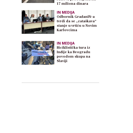
17 miliona dinara
IN MEDIJA
Odbornik GrađanIN-a
tvrdi da se „zataškava“
stanje u vrtiću u Novim
Karlovcima
IN MEDIJA
Biciklistička tura iz
Inđije ka Beogradu
povodom skupa na
Slaviji