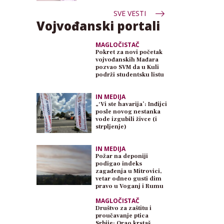
SVE VESTI
Vojvođanski portali
MAGLOČISTAČ
Pokret za novi početak
vojvođanskih Mađara
pozvao SVM da u Kuli
podrži studentsku listu
IN MEDIJA
„‘Vi ste havarija’: Inđijci
posle novog nestanka
vode izgubili živce (i
strpljenje)
IN MEDIJA
Požar na deponiji
podigao indeks
zagađenja u Mitrovici,
vetar odneo gusti dim
pravo u Voganj i Rumu
MAGLOČISTAČ
Društvo za zaštitu i
proučavanje ptica
Srbije: Orao krstaš