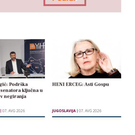
gić: Podrška
HENI ERCEG: Asti Gospu
senatora ključna u
iv negiranja
07. AVG 2026
JUGOSLAVIJA
07. AVG 2026