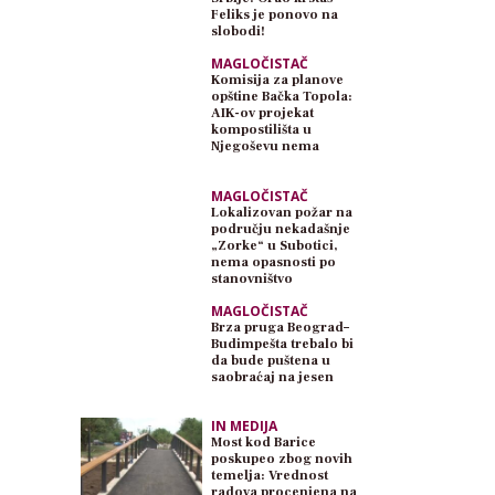
Feliks je ponovo na
slobodi!
MAGLOČISTAČ
Komisija za planove
opštine Bačka Topola:
AIK-ov projekat
kompostilišta u
Njegoševu nema
planski osnov
MAGLOČISTAČ
Lokalizovan požar na
području nekadašnje
„Zorke“ u Subotici,
nema opasnosti po
stanovništvo
MAGLOČISTAČ
Brza pruga Beograd–
Budimpešta trebalo bi
da bude puštena u
saobraćaj na jesen
IN MEDIJA
Most kod Barice
poskupeo zbog novih
temelja: Vrednost
radova procenjena na