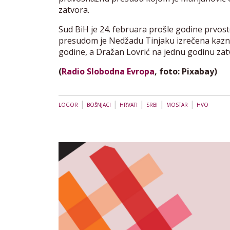
zatvora.
Sud BiH je 24. februara prošle godine prvos
presudom je Nedžadu Tinjaku izrečena kazna 
godine, a Dražan Lovrić na jednu godinu zat
(
Radio Slobodna Evropa
, foto: Pixabay)
|
|
|
|
|
LOGOR
BOŠNJACI
HRVATI
SRBI
MOSTAR
HVO