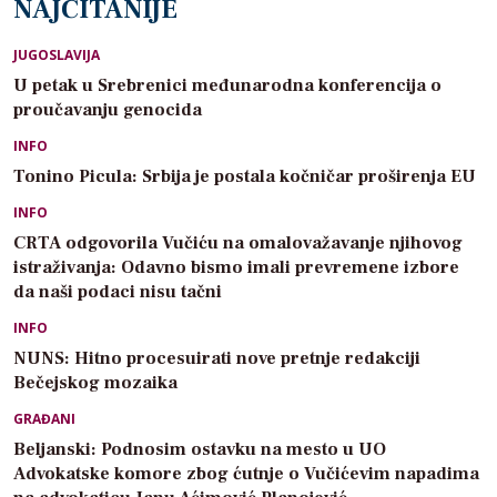
NAJČITANIJE
JUGOSLAVIJA
U petak u Srebrenici međunarodna konferencija o
proučavanju genocida
INFO
Tonino Picula: Srbija je postala kočničar proširenja EU
INFO
CRTA odgovorila Vučiću na omalovažavanje njihovog
istraživanja: Odavno bismo imali prevremene izbore
da naši podaci nisu tačni
INFO
NUNS: Hitno procesuirati nove pretnje redakciji
Bečejskog mozaika
GRAĐANI
Beljanski: Podnosim ostavku na mesto u UO
Advokatske komore zbog ćutnje o Vučićevim napadima