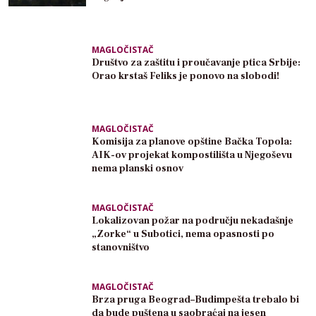
MAGLOČISTAČ
Društvo za zaštitu i proučavanje ptica Srbije:
Orao krstaš Feliks je ponovo na slobodi!
MAGLOČISTAČ
Komisija za planove opštine Bačka Topola:
AIK-ov projekat kompostilišta u Njegoševu
nema planski osnov
MAGLOČISTAČ
Lokalizovan požar na području nekadašnje
„Zorke“ u Subotici, nema opasnosti po
stanovništvo
MAGLOČISTAČ
Brza pruga Beograd–Budimpešta trebalo bi
da bude puštena u saobraćaj na jesen