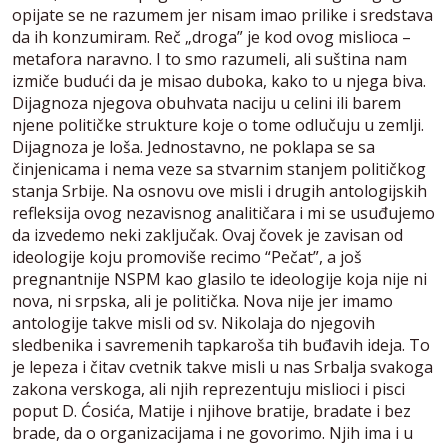
opijate se ne razumem jer nisam imao prilike i sredstava
da ih konzumiram. Reč „droga” je kod ovog mislioca –
metafora naravno. I to smo razumeli, ali suština nam
izmiče budući da je misao duboka, kako to u njega biva.
Dijagnoza njegova obuhvata naciju u celini ili barem
njene političke strukture koje o tome odlučuju u zemlji.
Dijagnoza je loša. Jednostavno, ne poklapa se sa
činjenicama i nema veze sa stvarnim stanjem političkog
stanja Srbije. Na osnovu ove misli i drugih antologijskih
refleksija ovog nezavisnog analitičara i mi se usuđujemo
da izvedemo neki zaključak. Ovaj čovek je zavisan od
ideologije koju promoviše recimo “Pečat”, a još
pregnantnije NSPM kao glasilo te ideologije koja nije ni
nova, ni srpska, ali je politička. Nova nije jer imamo
antologije takve misli od sv. Nikolaja do njegovih
sledbenika i savremenih tapkaroša tih buđavih ideja. To
je lepeza i čitav cvetnik takve misli u nas Srbalja svakoga
zakona verskoga, ali njih reprezentuju mislioci i pisci
poput D. Ćosića, Matije i njihove bratije, bradate i bez
brade, da o organizacijama i ne govorimo. Njih ima i u