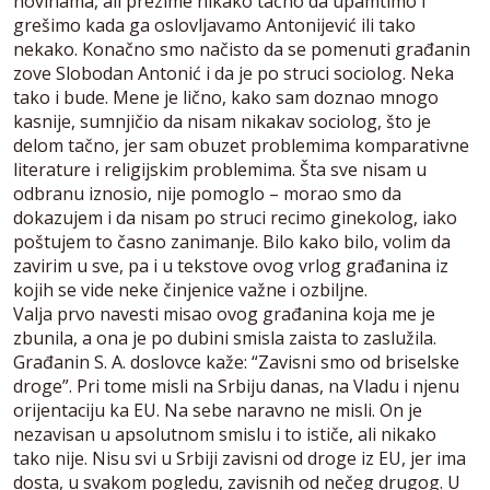
novinama, ali prezime nikako tačno da upamtimo i
grešimo kada ga oslovljavamo Antonijević ili tako
nekako. Konačno smo načisto da se pomenuti građanin
zove Slobodan Antonić i da je po struci sociolog. Neka
tako i bude. Mene je lično, kako sam doznao mnogo
kasnije, sumnjičio da nisam nikakav sociolog, što je
delom tačno, jer sam obuzet problemima komparativne
literature i religijskim problemima. Šta sve nisam u
odbranu iznosio, nije pomoglo – morao smo da
dokazujem i da nisam po struci recimo ginekolog, iako
poštujem to časno zanimanje. Bilo kako bilo, volim da
zavirim u sve, pa i u tekstove ovog vrlog građanina iz
kojih se vide neke činjenice važne i ozbiljne.
Valja prvo navesti misao ovog građanina koja me je
zbunila, a ona je po dubini smisla zaista to zaslužila.
Građanin S. A. doslovce kaže: “Zavisni smo od briselske
droge”. Pri tome misli na Srbiju danas, na Vladu i njenu
orijentaciju ka EU. Na sebe naravno ne misli. On je
nezavisan u apsolutnom smislu i to ističe, ali nikako
tako nije. Nisu svi u Srbiji zavisni od droge iz EU, jer ima
dosta, u svakom pogledu, zavisnih od nečeg drugog. U