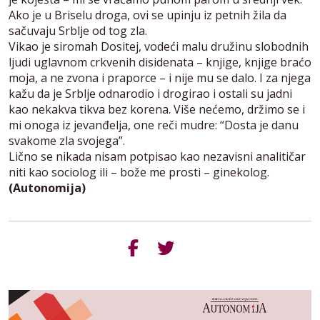
Ako je u Briselu droga, ovi se upinju iz petnih žila da
sačuvaju Srblje od tog zla.
Vikao je siromah Dositej, vodeći malu družinu slobodnih
ljudi uglavnom crkvenih disidenata – knjige, knjige braćo
moja, a ne zvona i praporce – i nije mu se dalo. I za njega
kažu da je Srblje odnarodio i drogirao i ostali su jadni
kao nekakva tikva bez korena. Više nećemo, držimo se i
mi onoga iz jevanđelja, one reči mudre: “Dosta je danu
svakome zla svojega”.
Lično se nikada nisam potpisao kao nezavisni analitičar
niti kao sociolog ili – bože me prosti – ginekolog.
(Autonomija)