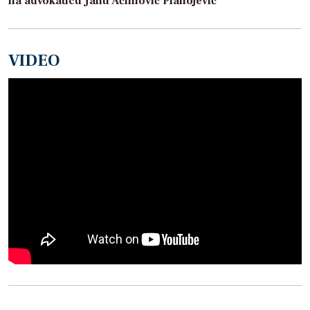
na advokaticu Janu Aćimović Planojević
VIDEO