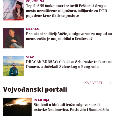
VOJVODINA
Tepić: SNS funkcioneri ostavili Peščaru i druga
mesta nezaštićene od požara, milijarde za DTD
pojedene kroz fiktivne poslove
GRAĐANI
Pretučeni reditelj: Vučić je odgovoran za napad na
mene, zašto je moj mobilni u Uroševcu?
STAV
DRAGAN BURSAĆ: Čekali su Srbi ruske tenkove na
Dunavu, a dočekali Zelenskog u Beogradu
SVE VESTI
Vojvođanski portali
IN MEDIJA
Studenti u blokadi traže odgovornost i
ostavke Nedimovića, Pavlovića i Samardžića