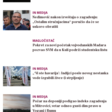
IN MEDIJA
Nedimović nakon izveštaja o zagađenju:
„Ostalim stručnjacima“ poručio da će se
uskoro obratiti
MAGLOČISTAČ
Pokret za novi početak vojvođanskih Mađara
pozvao SVM da u Kuli podrži studentsku listu
IN MEDIJA
„‘Vi ste havarija’: Inđijci posle novog nestanka
vode izgubili živce (i strpljenje)
IN MEDIJA
Požar na deponiji podigao indeks zagađenja
u Mitrovici, vetar odneo gusti dim pravo u
Voganj i Rumu