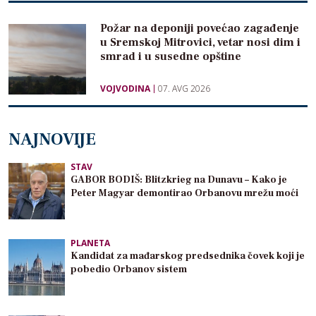
Požar na deponiji povećao zagađenje
u Sremskoj Mitrovici, vetar nosi dim i
smrad i u susedne opštine
VOJVODINA
07. AVG 2026
NAJNOVIJE
STAV
GABOR BODIŠ: Blitzkrieg na Dunavu – Kako je
Peter Magyar demontirao Orbanovu mrežu moći
PLANETA
Kandidat za mađarskog predsednika čovek koji je
pobedio Orbanov sistem