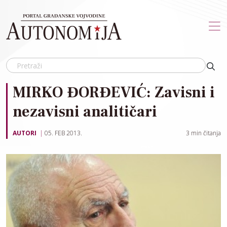
Skip to main content
MIRKO ĐORĐEVIĆ: Zavisni i
nezavisni analitičari
AUTORI
05. FEB 2013.
3
min čitanja