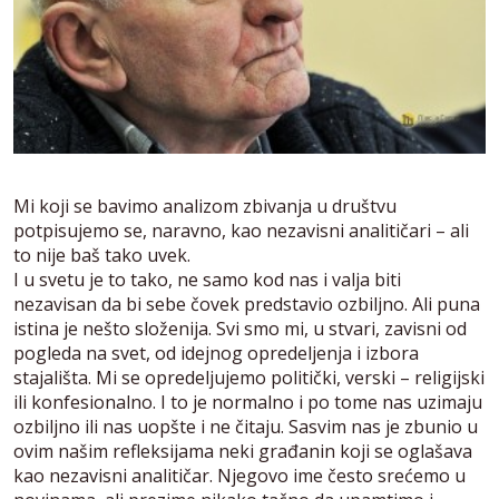
Mi koji se bavimo analizom zbivanja u društvu
potpisujemo se, naravno, kao nezavisni analitičari – ali
to nije baš tako uvek.
I u svetu je to tako, ne samo kod nas i valja biti
nezavisan da bi sebe čovek predstavio ozbiljno. Ali puna
istina je nešto složenija. Svi smo mi, u stvari, zavisni od
pogleda na svet, od idejnog opredeljenja i izbora
stajališta. Mi se opredeljujemo politički, verski – religijski
ili konfesionalno. I to je normalno i po tome nas uzimaju
ozbiljno ili nas uopšte i ne čitaju. Sasvim nas je zbunio u
ovim našim refleksijama neki građanin koji se oglašava
kao nezavisni analitičar. Njegovo ime često srećemo u