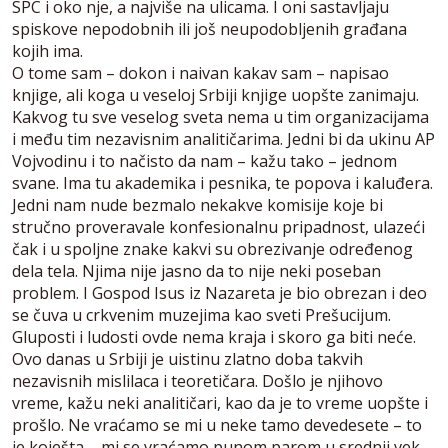
SPC i oko nje, a najviše na ulicama. I oni sastavljaju
spiskove nepodobnih ili još neupodobljenih građana
kojih ima.
O tome sam – dokon i naivan kakav sam – napisao
knjige, ali koga u veseloj Srbiji knjige uopšte zanimaju.
Kakvog tu sve veselog sveta nema u tim organizacijama
i među tim nezavisnim analitičarima. Jedni bi da ukinu AP
Vojvodinu i to načisto da nam – kažu tako – jednom
svane. Ima tu akademika i pesnika, te popova i kaluđera.
Jedni nam nude bezmalo nekakve komisije koje bi
stručno proveravale konfesionalnu pripadnost, ulazeći
čak i u spoljne znake kakvi su obrezivanje određenog
dela tela. Njima nije jasno da to nije neki poseban
problem. I Gospod Isus iz Nazareta je bio obrezan i deo
se čuva u crkvenim muzejima kao sveti Prešucijum.
Gluposti i ludosti ovde nema kraja i skoro ga biti neće.
Ovo danas u Srbiji je uistinu zlatno doba takvih
nezavisnih mislilaca i teoretičara. Došlo je njihovo
vreme, kažu neki analitičari, kao da je to vreme uopšte i
prošlo. Ne vraćamo se mi u neke tamo devedesete – to
je koješta – mi se vraćamo punom parom u srednji vek.