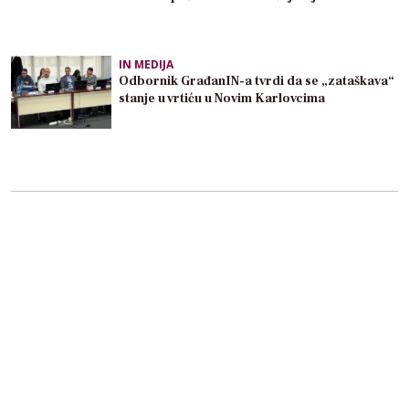
IN MEDIJA
Odbornik GrađanIN-a tvrdi da se „zataškava“
stanje u vrtiću u Novim Karlovcima