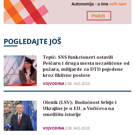
POGLEDAJTE JOŠ
Tepić: SNS funkcioneri ostavili
Peščaru i druga mesta nezaštićene od
požara, milijarde za DTD pojedene
kroz fiktivne poslove
VOJVODINA
08. AVG 2026
Olenik (LSV): Budućnost Srbije i
Ukrajine je u EU, a Vučićeva na
smetlištu istorije
VOJVODINA
08. AVG 2026