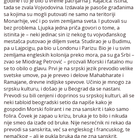
godine i to je bilo u vreme patrijarha J. Rajačića. Istina,
tada se zvala Vojvodovina. Izdavala je pasoše građanima
sa kojima su mogli putovati ne samo na teritoriji
Monarhije, već i po svim zemljama sveta. I putovali su
bez problema. Ljupka jedna priča govori o tome, a
istinita je – neki jedinac sin iz nekog tu vojvođanskog
mestašca putovao je diljem sveta. Studirao je u Budimu,
pa u Lajpcigu, pa bio u Londonu i Parizu. Bio je i u svim
zemljama engleskih kolonija preko mora, pa su ga Srbi –
zvao se Miodrag Petrović – prozvali Morski i fatalno mu
se to obilo o glavu. Prvi je na srpski jezik prevodio velike
svetske umove, pa je preveo i delove Mahabharate i
Ramajane, drevne indijske spevove. Učinio je mnogo za
srpsku kulturu, i došao je u Beograd da se nastani.
Prevodi su bili cenjeni i doprinos su srpskoj kulturi, ali se
neki tabloid beogradski setio da napiše kako je
gospodin Morski folirant i ne zna sanskrit i tako samo
folira. Čovek je zapao u krizu, bruka je to bilo i nikuda
nije smeo da izađe od bruke. Nije nesrećnik ni rekao da
prevodi sa sanskrita, već sa engleskog i francuskog, te
nemačkog – ali je pukla bruka da ne zna sanskrit.