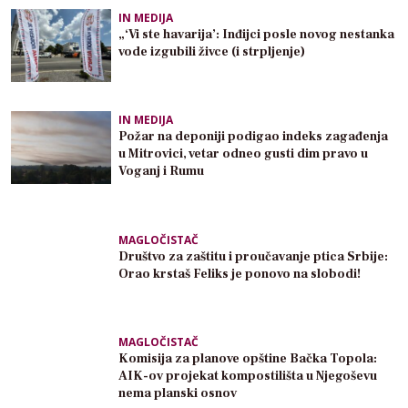
IN MEDIJA
„‘Vi ste havarija’: Inđijci posle novog nestanka
vode izgubili živce (i strpljenje)
IN MEDIJA
Požar na deponiji podigao indeks zagađenja
u Mitrovici, vetar odneo gusti dim pravo u
Voganj i Rumu
MAGLOČISTAČ
Društvo za zaštitu i proučavanje ptica Srbije:
Orao krstaš Feliks je ponovo na slobodi!
MAGLOČISTAČ
Komisija za planove opštine Bačka Topola:
AIK-ov projekat kompostilišta u Njegoševu
nema planski osnov