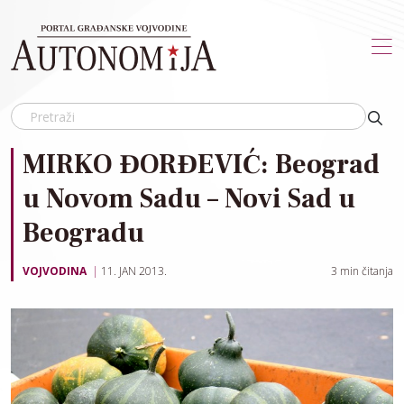
Skip to main content
MIRKO ĐORĐEVIĆ: Beograd
u Novom Sadu – Novi Sad u
Beogradu
VOJVODINA
11. JAN 2013.
3
min čitanja