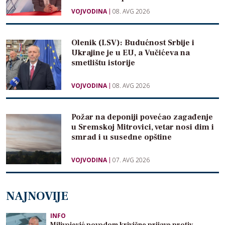
VOJVODINA
08. AVG 2026
Olenik (LSV): Budućnost Srbije i
Ukrajine je u EU, a Vučićeva na
smetlištu istorije
VOJVODINA
08. AVG 2026
Požar na deponiji povećao zagađenje
u Sremskoj Mitrovici, vetar nosi dim i
smrad i u susedne opštine
VOJVODINA
07. AVG 2026
NAJNOVIJE
INFO