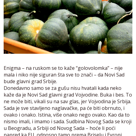
Enigma – na ruskom se to kaže “golovolomka” – nije
mala i niko nije siguran šta sve to znači – da Novi Sad
bude glavni grad Srbije.
Donedavno samo se za gušu nisu hvatali kada neko
kaže da je Novi Sad glavni grad Vojvodine. Buka i bes. To
ne može biti, vikali su na sav glas, jer Vojvodina je Srbija.
Sada je sve stavljeno naglavačke, pa će biti obrnuto, i
ovako i onako. Istina, više onako nego ovako. Kao da to
nismo imali, i imamo i sada. Sudbina Novog Sada se kroji
u Beogradu, a Srbiji od Novog Sada – hoće li poći
napred ka EU, odnosno tamo prema Briselu i Evropi.