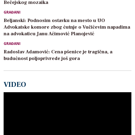
Bečejskog mozaika
GRAĐANI
Beljanski: Podnosim ostavku na mesto u UO
Advokatske komore zbog ćutnje o Vučićevim napadima
na advokaticu Janu Aćimović Planojević
GRAĐANI
Radoslav Adamović: Cena pšenice je tragična, a
budućnost poljoprivrede još gora
VIDEO