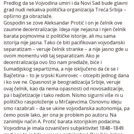
Predlog da se Vojvodina umiri i da Novi Sad bude glavni
grad nudi nekakva politička organizacija Treća Srbija –
opširno ga obrazlaže.
Gospodin se zove Aleksandar Protić i on je čelnik ove
zaumne decentralizacije. Ideja nije nejasna i njen čelnik
barata pojmovima iz političke istorije, ali mu sama
istorija nije jasna. Tako će biti pacifikovan vojvođanski
separatizam – veruje čelnik stranke – a nije jasno gde u
ovom momentu vidi taj separatizam. Ako je
decentralizacija ovo što nam predlaže, biće i
šumadijskog separtizma, a nije isključeno da će se i
Bajčetina – to je srpski Kumrovec – otcepiti jednog dana
i ko sve ne. Opasnost je beogradizacija Srbije, veruje
ovaj čelnik, kao da nema opasnosti od novosadizacije,
pa i bajčetizacije i tako redom. Nismo sigurni više ni u
političko raspoloženje u Mrčajevcima. Osnovnu ideju
smo razabrali – da se ukine vojvođanska autonomija, pa
ćemo posle lako, jer ona je problem po autoru. Na
zanimljiv način A. Protić barata istorijskim podacima.
Vojvodina je imala ozvaničeni subjektivitet 1848–1849.