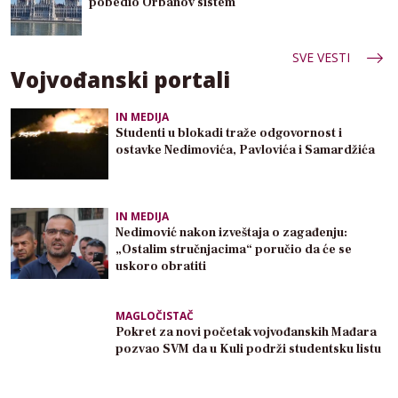
pobedio Orbanov sistem
SVE VESTI
Vojvođanski portali
IN MEDIJA
Studenti u blokadi traže odgovornost i
ostavke Nedimovića, Pavlovića i Samardžića
IN MEDIJA
Nedimović nakon izveštaja o zagađenju:
„Ostalim stručnjacima“ poručio da će se
uskoro obratiti
MAGLOČISTAČ
Pokret za novi početak vojvođanskih Mađara
pozvao SVM da u Kuli podrži studentsku listu