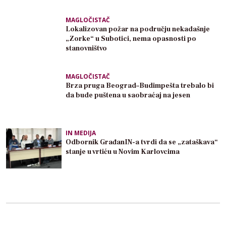
MAGLOČISTAČ
Lokalizovan požar na području nekadašnje
„Zorke“ u Subotici, nema opasnosti po
stanovništvo
MAGLOČISTAČ
Brza pruga Beograd–Budimpešta trebalo bi
da bude puštena u saobraćaj na jesen
IN MEDIJA
Odbornik GrađanIN-a tvrdi da se „zataškava“
stanje u vrtiću u Novim Karlovcima