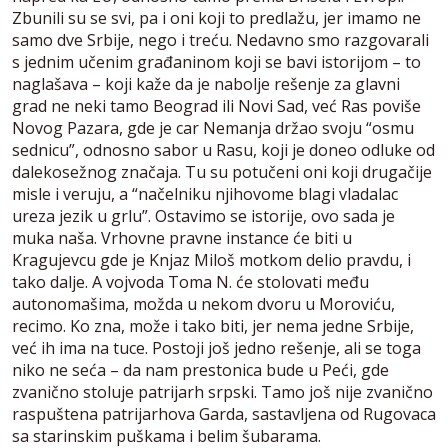
Zbunili su se svi, pa i oni koji to predlažu, jer imamo ne
samo dve Srbije, nego i treću. Nedavno smo razgovarali
s jednim učenim građaninom koji se bavi istorijom – to
naglašava – koji kaže da je nabolje rešenje za glavni
grad ne neki tamo Beograd ili Novi Sad, već Ras poviše
Novog Pazara, gde je car Nemanja držao svoju “osmu
sednicu”, odnosno sabor u Rasu, koji je doneo odluke od
dalekosežnog značaja. Tu su potučeni oni koji drugačije
misle i veruju, a “načelniku njihovome blagi vladalac
ureza jezik u grlu”. Ostavimo se istorije, ovo sada je
muka naša. Vrhovne pravne instance će biti u
Kragujevcu gde je Knjaz Miloš motkom delio pravdu, i
tako dalje. A vojvoda Toma N. će stolovati među
autonomašima, možda u nekom dvoru u Moroviću,
recimo. Ko zna, može i tako biti, jer nema jedne Srbije,
već ih ima na tuce. Postoji još jedno rešenje, ali se toga
niko ne seća – da nam prestonica bude u Peći, gde
zvanično stoluje patrijarh srpski. Tamo još nije zvanično
raspuštena patrijarhova Garda, sastavljena od Rugovaca
sa starinskim puškama i belim šubarama.