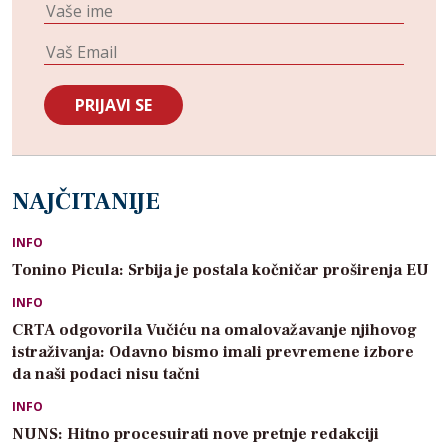
NAJČITANIJE
INFO
Tonino Picula: Srbija je postala kočničar proširenja EU
INFO
CRTA odgovorila Vučiću na omalovažavanje njihovog
istraživanja: Odavno bismo imali prevremene izbore
da naši podaci nisu tačni
INFO
NUNS: Hitno procesuirati nove pretnje redakciji