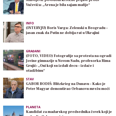
Milivojević povodom krivične prijave protiv
Vučevića: „Arena je bila sajam mafije“
INFO
(INTERVJU) Boris Varga: Zelenski u Beogradu –
jasan znak da Putin ne dobija rat u Ukrajini
GRAĐANI
(FOTO, VIDEO) Fotografije sa protesta na ogradi
Jovine gimnazije u Novom Sadu, profesorka Rima
Grujić: „Oni koji su izdali decu – izdaće i
otadžbinu“
STAV
GABOR BODIŠ: Blitzkrieg na Dunavu – Kako je
Peter Magyar demontirao Orbanovu mrežu moći
PLANETA
Kandidat za mađarskog predsednika čovek koji je