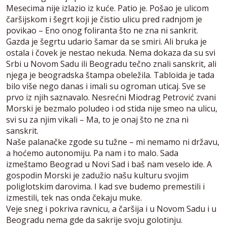
Mesecima nije izlazio iz kuće. Patio je. Pošao je ulicom
čaršijskom i šegrt koji je čistio ulicu pred radnjom je
povikao – Eno onog foliranta što ne zna ni sankrit.
Gazda je šegrtu udario šamar da se smiri. Ali bruka je
ostala i čovek je nestao nekuda. Nema dokaza da su svi
Srbi u Novom Sadu ili Beogradu tečno znali sanskrit, ali
njega je beogradska štampa obeležila. Tabloida je tada
bilo više nego danas i imali su ogroman uticaj. Sve se
prvo iz njih saznavalo. Nesrećni Miodrag Petrović zvani
Morski je bezmalo poludeo i od stida nije smeo na ulicu,
svi su za njim vikali – Ma, to je onaj što ne zna ni
sanskrit.
Naše palanačke zgode su tužne – mi nemamo ni državu,
a hoćemo autonomiju. Pa nam i to malo. Sada
izmeštamo Beograd u Novi Sad i baš nam veselo ide. A
gospodin Morski je zadužio našu kulturu svojim
poliglotskim darovima. I kad sve budemo premestili i
izmestili, tek nas onda čekaju muke.
Veje sneg i pokriva ravnicu, a čaršija i u Novom Sadu i u
Beogradu nema gde da sakrije svoju golotinju.