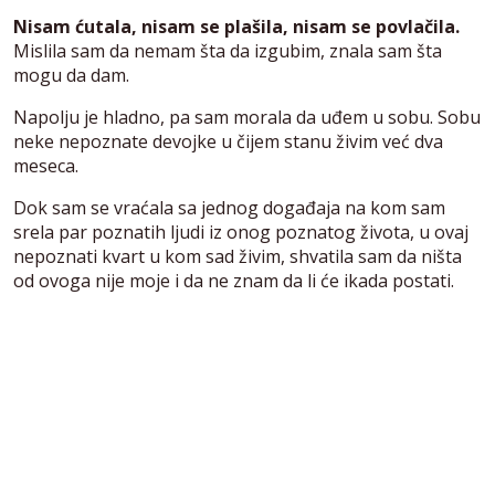
Nisam ćutala, nisam se plašila, nisam se povlačila.
Mislila sam da nemam šta da izgubim, znala sam šta
mogu da dam.
Napolju je hladno, pa sam morala da uđem u sobu. Sobu
neke nepoznate devojke u čijem stanu živim već dva
meseca.
Dok sam se vraćala sa jednog događaja na kom sam
srela par poznatih ljudi iz onog poznatog života, u ovaj
nepoznati kvart u kom sad živim, shvatila sam da ništa
od ovoga nije moje i da ne znam da li će ikada postati.