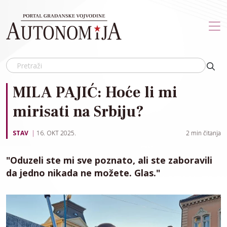
Skip to main content
MILA PAJIĆ: Hoće li mi
mirisati na Srbiju?
STAV
16. OKT 2025.
2
min čitanja
"Oduzeli ste mi sve poznato, ali ste zaboravili
da jedno nikada ne možete. Glas."