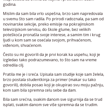
godina.
Mislim da sam bila vrlo uspešna, brzo sam napredovala
u svemu što sam radila. Po prirodi radoznala, pa sam od
novinarske sekcije, preko emisije na pokrajinskom
televizijskom servisu, do škole glume, bez velikih
poteškoća pronašla svoje interese, a samim tim i krug
ljudi u kom sam se osećala svojom, prihvaćenom,
viđenom, shvaćenom.
Često su mi govorili da je prvi korak ka uspehu, koji je
izgledao tako podrazumevano, to što sam na vreme
odredila cilj.
Pratila me je i sreća. Upisala sam studije koje sam želela,
brzo postala studentkinja za primer (makar su tako
govorili), dobila posao koji je okupirao svu moju pažnju,
kom sam bila spremna celu sebe da dam.
Bila sam srećna, svakim danom sve sigurnija da se trud
isplati, svakim danom sve više spremna da se trudim.