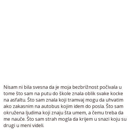
Nisam ni bila svesna da je moja bezbrižnost počivala u
tome što sam na putu do škole znala oblik svake kocke
na asfaltu. Što sam znala koji tramvaj mogu da uhvatim
ako zakasnim na autobus kojim idem do posla. Što sam
okružena ljudima koji znaju šta umem, a čemu treba da
me nauče. Što sam strah mogla da krijem u snazi koju su
drugi u meni videli.