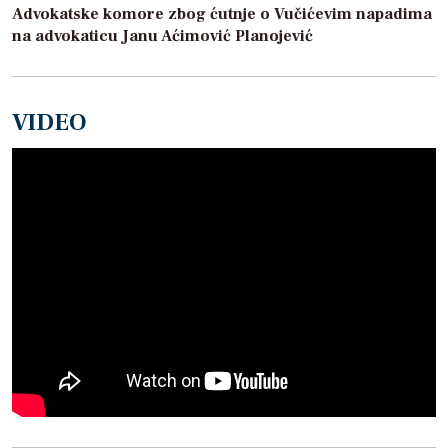
Advokatske komore zbog ćutnje o Vučićevim napadima
na advokaticu Janu Aćimović Planojević
VIDEO