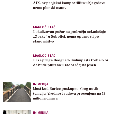
AIK-ov projekat kompostilišta u Njegoševu
nema planski osnov
MAGLOČISTAČ
Lokalizovan požar na području nekadašnje
„Zorke“ u Subotici, nema opasnosti po
stanovništvo
MAGLOČISTAČ
Brza pruga Beograd–Budimpešta trebalo bi
da bude puštena u saobraćaj na jesen
IN MEDIJA
Most kod Barice poskupeo zbog novih
temelja: Vrednost radova procenjena na 17
miliona dinara
IN MEDIJA