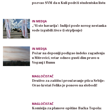
pozvao SVM da u Kuli podrži studentsku listu
IN MEDIJA
„‘Vi ste havarija’: Inđijci posle novog nestanka
vode izgubili živce (i strpljenje)
IN MEDIJA
Požar na deponiji podigao indeks zagađenja
u Mitrovici, vetar odneo gusti dim pravo u
Voganj i Rumu
MAGLOČISTAČ
Društvo za zaštitu i proučavanje ptica Srbije:
Orao krstaš Feliks je ponovo na slobodi!
MAGLOČISTAČ
Komisija za planove opštine Bačka Topola: