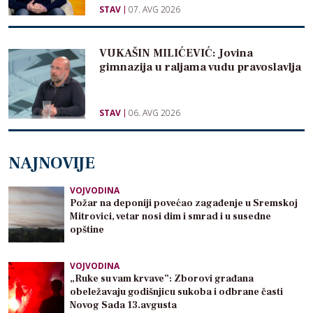
STAV
07. AVG 2026
VUKAŠIN MILIĆEVIĆ: Jovina
gimnazija u raljama vudu pravoslavlja
STAV
06. AVG 2026
NAJNOVIJE
VOJVODINA
Požar na deponiji povećao zagađenje u Sremskoj
Mitrovici, vetar nosi dim i smrad i u susedne
opštine
VOJVODINA
„Ruke su vam krvave”: Zborovi građana
obeležavaju godišnjicu sukoba i odbrane časti
Novog Sada 13.avgusta