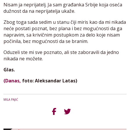
Nisam ja neprijatelj. Ja sam građanka Srbije koja oseća
dužnost da na neprijatelja ukaže.
Zbog toga sada sedim u stanu čiji miris kao da mi nikada
neće postati poznat, bez plana i bez mogućnosti da ga
napravim, sa krivičnim postupkom za delo koje nisam
počinila, bez mogućnosti da se branim.
Oduzeli ste mi sve poznato, ali ste zaboravili da jedno
nikada ne možete.
Glas.
(Danas,
foto: Aleksandar Latas)
MILA PAJIĆ