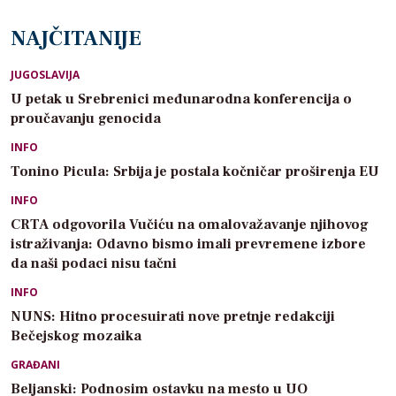
NAJČITANIJE
JUGOSLAVIJA
U petak u Srebrenici međunarodna konferencija o
proučavanju genocida
INFO
Tonino Picula: Srbija je postala kočničar proširenja EU
INFO
CRTA odgovorila Vučiću na omalovažavanje njihovog
istraživanja: Odavno bismo imali prevremene izbore
da naši podaci nisu tačni
INFO
NUNS: Hitno procesuirati nove pretnje redakciji
Bečejskog mozaika
GRAĐANI
Beljanski: Podnosim ostavku na mesto u UO