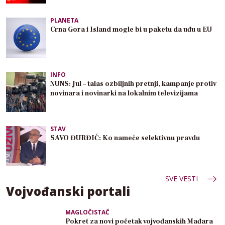
PLANETA
Crna Gora i Island mogle bi u paketu da uđu u EU
INFO
NUNS: Jul – talas ozbiljnih pretnji, kampanje protiv
novinara i novinarki na lokalnim televizijama
STAV
SAVO ĐURĐIĆ: Ko nameće selektivnu pravdu
SVE VESTI
Vojvođanski portali
MAGLOČISTAČ
Pokret za novi početak vojvođanskih Mađara