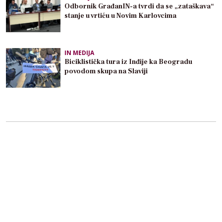
Odbornik GrađanIN-a tvrdi da se „zataškava“
stanje u vrtiću u Novim Karlovcima
IN MEDIJA
Biciklistička tura iz Inđije ka Beogradu
povodom skupa na Slaviji