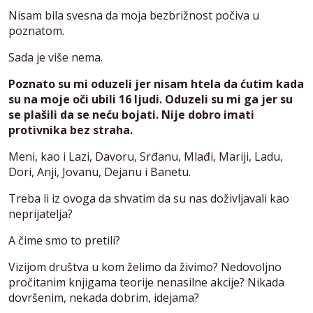
Nisam bila svesna da moja bezbrižnost počiva u
poznatom.
Sada je više nema.
Poznato su mi oduzeli jer nisam htela da ćutim kada
su na moje oči ubili 16 ljudi. Oduzeli su mi ga jer su
se plašili da se neću bojati. Nije dobro imati
protivnika bez straha.
Meni, kao i Lazi, Davoru, Srđanu, Mlađi, Mariji, Ladu,
Dori, Anji, Jovanu, Dejanu i Banetu.
Treba li iz ovoga da shvatim da su nas doživljavali kao
neprijatelja?
A čime smo to pretili?
Vizijom društva u kom želimo da živimo? Nedovoljno
pročitanim knjigama teorije nenasilne akcije? Nikada
dovršenim, nekada dobrim, idejama?