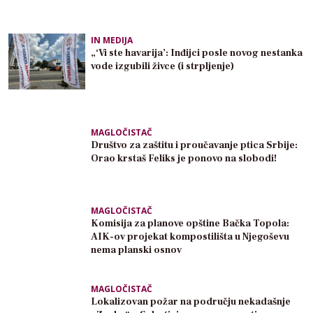
IN MEDIJA
„‘Vi ste havarija’: Inđijci posle novog nestanka
vode izgubili živce (i strpljenje)
MAGLOČISTAČ
Društvo za zaštitu i proučavanje ptica Srbije:
Orao krstaš Feliks je ponovo na slobodi!
MAGLOČISTAČ
Komisija za planove opštine Bačka Topola:
AIK-ov projekat kompostilišta u Njegoševu
nema planski osnov
MAGLOČISTAČ
Lokalizovan požar na području nekadašnje