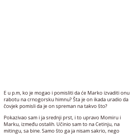
E u p.m, ko je mogao i pomisliti da će Marko izvaditi onu
rabotu na crnogorsku himnu? Šta je on ikada uradio da
čovjek pomisli da je on spreman na takvo što?
Pokazivao sam i ja srednji prst, i to upravo Momiru i
Marku, između ostalih. Učinio sam to na Cetinju, na
mitingu, sa bine. Samo što ga ja nisam sakrio, nego