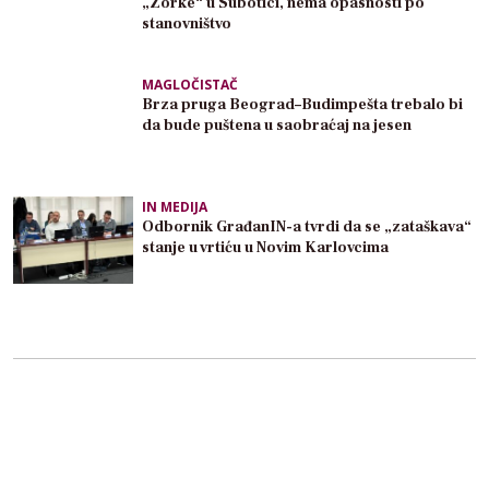
„Zorke“ u Subotici, nema opasnosti po
stanovništvo
MAGLOČISTAČ
Brza pruga Beograd–Budimpešta trebalo bi
da bude puštena u saobraćaj na jesen
IN MEDIJA
Odbornik GrađanIN-a tvrdi da se „zataškava“
stanje u vrtiću u Novim Karlovcima