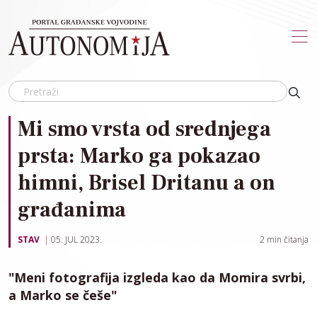
Skip to main content
Mi smo vrsta od srednjega
prsta: Marko ga pokazao
himni, Brisel Dritanu a on
građanima
STAV
05. JUL 2023.
2
min čitanja
"Meni fotografija izgleda kao da Momira svrbi,
a Marko se češe"