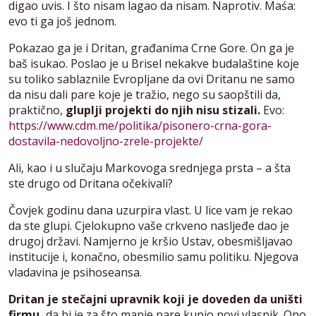
digao uvis. I što nisam lagao da nisam. Naprotiv. Maśa:
evo ti ga još jednom.
Pokazao ga je i Dritan, građanima Crne Gore. On ga je
baš isukao. Poslao je u Brisel nekakve budalaštine koje
su toliko sablaznile Evropljane da ovi Dritanu ne samo
da nisu dali pare koje je tražio, nego su saopštili da,
praktično,
gluplji projekti do njih nisu stizali.
Evo:
https://www.cdm.me/politika/pisonero-crna-gora-
dostavila-nedovoljno-zrele-projekte/
Ali, kao i u slučaju Markovoga srednjega prsta – a šta
ste drugo od Dritana očekivali?
Čovjek godinu dana uzurpira vlast. U lice vam je rekao
da ste glupi. Cjelokupno vaše crkveno nasljeđe dao je
drugoj državi. Namjerno je kršio Ustav, obesmišljavao
institucije i, konačno, obesmilio samu politiku. Njegova
vladavina je psihoseansa.
Dritan je stečajni upravnik koji je doveden da uništi
firmu,
da bi je za što manje pare kupio novi vlasnik. Ono