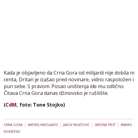
Kada je objavljeno da Crna Gora od milijardi nije dobila ni
centa, Dritan je izašao pred novinare, vidno raspoložen i
pun sebe. S pravom. Posao uništenja ide mu odlično.
Čitava Crna Gora danas džinovsko je rušilište.
(
CdM,
foto: Tone Stojko)
|
|
|
|
CRNA GORA
ANDREJ NIKOLAIDIS
JAKOV MILATOVIĆ
SREDNJI PRST
MARKO
KOVAČEVIĆ