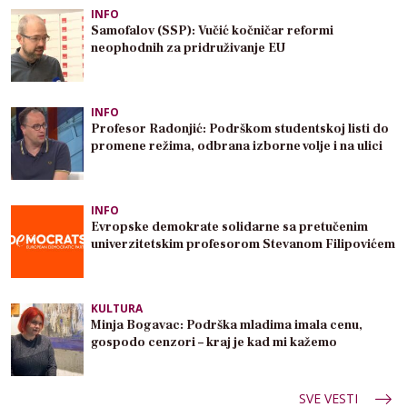
INFO
Samofalov (SSP): Vučić kočničar reformi
neophodnih za pridruživanje EU
INFO
Profesor Radonjić: Podrškom studentskoj listi do
promene režima, odbrana izborne volje i na ulici
INFO
Evropske demokrate solidarne sa pretučenim
univerzitetskim profesorom Stevanom Filipovićem
KULTURA
Minja Bogavac: Podrška mladima imala cenu,
gospodo cenzori – kraj je kad mi kažemo
SVE VESTI