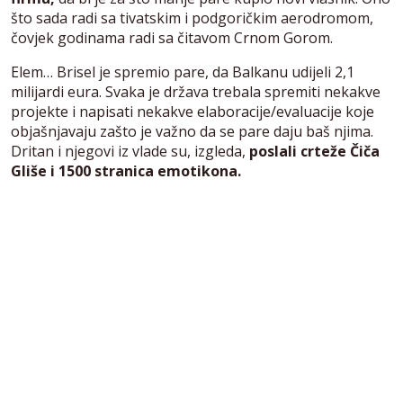
što sada radi sa tivatskim i podgoričkim aerodromom,
čovjek godinama radi sa čitavom Crnom Gorom.
Elem… Brisel je spremio pare, da Balkanu udijeli 2,1
milijardi eura. Svaka je država trebala spremiti nekakve
projekte i napisati nekakve elaboracije/evaluacije koje
objašnjavaju zašto je važno da se pare daju baš njima.
Dritan i njegovi iz vlade su, izgleda,
poslali crteže Čiča
Gliše i 1500 stranica emotikona.