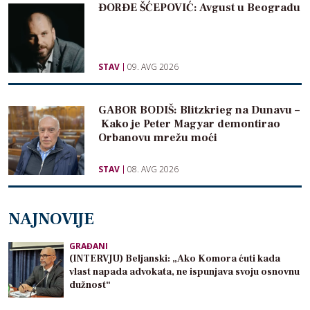
ĐORĐE ŠĆEPOVIĆ: Avgust u Beogradu
STAV
09. AVG 2026
GABOR BODIŠ: Blitzkrieg na Dunavu –
Kako je Peter Magyar demontirao
Orbanovu mrežu moći
STAV
08. AVG 2026
NAJNOVIJE
GRAĐANI
(INTERVJU) Beljanski: „Ako Komora ćuti kada
vlast napada advokata, ne ispunjava svoju osnovnu
dužnost“