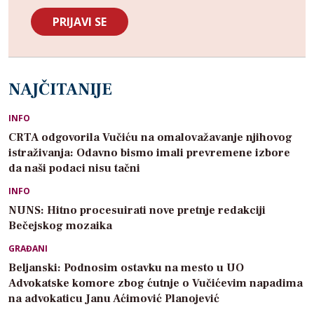
NAJČITANIJE
INFO
CRTA odgovorila Vučiću na omalovažavanje njihovog
istraživanja: Odavno bismo imali prevremene izbore
da naši podaci nisu tačni
INFO
NUNS: Hitno procesuirati nove pretnje redakciji
Bečejskog mozaika
GRAĐANI
Beljanski: Podnosim ostavku na mesto u UO
Advokatske komore zbog ćutnje o Vučićevim napadima
na advokaticu Janu Aćimović Planojević