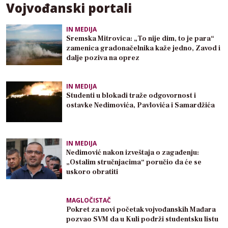
Vojvođanski portali
IN MEDIJA
Sremska Mitrovica: „To nije dim, to je para“
zamenica gradonačelnika kaže jedno, Zavod i
dalje poziva na oprez
IN MEDIJA
Studenti u blokadi traže odgovornost i
ostavke Nedimovića, Pavlovića i Samardžića
IN MEDIJA
Nedimović nakon izveštaja o zagađenju:
„Ostalim stručnjacima“ poručio da će se
uskoro obratiti
MAGLOČISTAČ
Pokret za novi početak vojvođanskih Mađara
pozvao SVM da u Kuli podrži studentsku listu