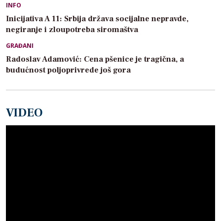
INFO
Inicijativa A 11: Srbija država socijalne nepravde,
negiranje i zloupotreba siromaštva
GRAĐANI
Radoslav Adamović: Cena pšenice je tragična, a
budućnost poljoprivrede još gora
VIDEO