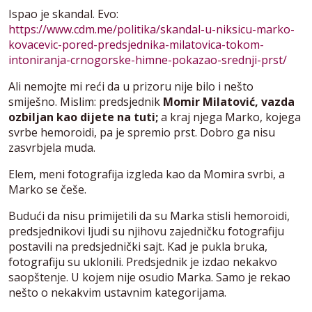
Ispao je skandal. Evo:
https://www.cdm.me/politika/skandal-u-niksicu-marko-
kovacevic-pored-predsjednika-milatovica-tokom-
intoniranja-crnogorske-himne-pokazao-srednji-prst/
Ali nemojte mi reći da u prizoru nije bilo i nešto
smiješno. Mislim: predsjednik
Momir Milatović, vazda
ozbiljan kao dijete na tuti;
a kraj njega Marko, kojega
svrbe hemoroidi, pa je spremio prst. Dobro ga nisu
zasvrbjela muda.
Elem, meni fotografija izgleda kao da Momira svrbi, a
Marko se češe.
Budući da nisu primijetili da su Marka stisli hemoroidi,
predsjednikovi ljudi su njihovu zajedničku fotografiju
postavili na predsjednički sajt. Kad je pukla bruka,
fotografiju su uklonili. Predsjednik je izdao nekakvo
saopštenje. U kojem nije osudio Marka. Samo je rekao
nešto o nekakvim ustavnim kategorijama.