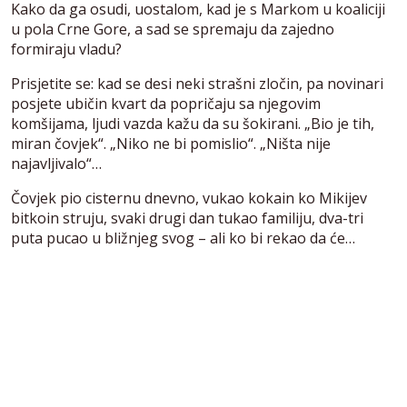
Kako da ga osudi, uostalom, kad je s Markom u koaliciji
u pola Crne Gore, a sad se spremaju da zajedno
formiraju vladu?
Prisjetite se: kad se desi neki strašni zločin, pa novinari
posjete ubičin kvart da popričaju sa njegovim
komšijama, ljudi vazda kažu da su šokirani. „Bio je tih,
miran čovjek“. „Niko ne bi pomislio“. „Ništa nije
najavljivalo“…
Čovjek pio cisternu dnevno, vukao kokain ko Mikijev
bitkoin struju, svaki drugi dan tukao familiju, dva-tri
puta pucao u bližnjeg svog – ali ko bi rekao da će…