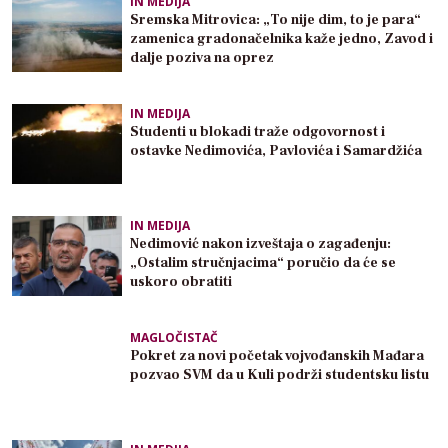
IN MEDIJA
Sremska Mitrovica: „To nije dim, to je para“
zamenica gradonačelnika kaže jedno, Zavod i
dalje poziva na oprez
IN MEDIJA
Studenti u blokadi traže odgovornost i
ostavke Nedimovića, Pavlovića i Samardžića
IN MEDIJA
Nedimović nakon izveštaja o zagađenju:
„Ostalim stručnjacima“ poručio da će se
uskoro obratiti
MAGLOČISTAČ
Pokret za novi početak vojvođanskih Mađara
pozvao SVM da u Kuli podrži studentsku listu