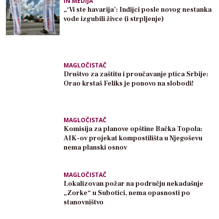
IN MEDIJA
„‘Vi ste havarija’: Inđijci posle novog nestanka
vode izgubili živce (i strpljenje)
MAGLOČISTAČ
Društvo za zaštitu i proučavanje ptica Srbije:
Orao krstaš Feliks je ponovo na slobodi!
MAGLOČISTAČ
Komisija za planove opštine Bačka Topola:
AIK-ov projekat kompostilišta u Njegoševu
nema planski osnov
MAGLOČISTAČ
Lokalizovan požar na području nekadašnje
„Zorke“ u Subotici, nema opasnosti po
stanovništvo