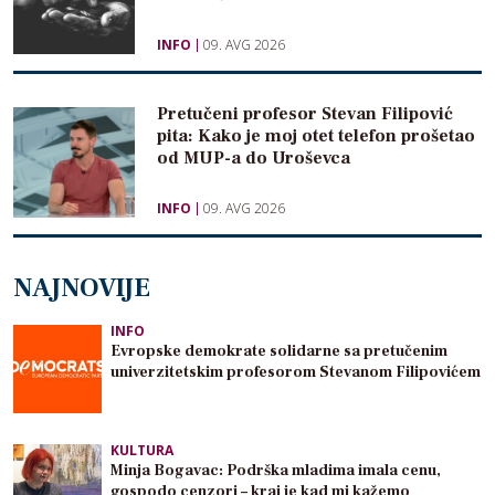
INFO
09. AVG 2026
Pretučeni profesor Stevan Filipović
pita: Kako je moj otet telefon prošetao
od MUP-a do Uroševca
INFO
09. AVG 2026
NAJNOVIJE
INFO
Evropske demokrate solidarne sa pretučenim
univerzitetskim profesorom Stevanom Filipovićem
KULTURA
Minja Bogavac: Podrška mladima imala cenu,
gospodo cenzori – kraj je kad mi kažemo