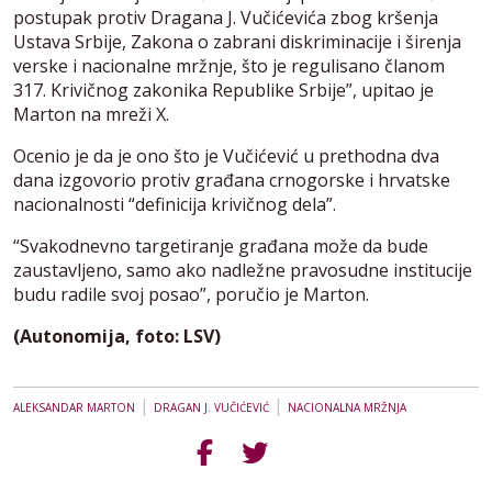
postupak protiv Dragana J. Vučićevića zbog kršenja
Ustava Srbije, Zakona o zabrani diskriminacije i širenja
verske i nacionalne mržnje, što je regulisano članom
317. Krivičnog zakonika Republike Srbije”, upitao je
Marton na mreži X.
Ocenio je da je ono što je Vučićević u prethodna dva
dana izgovorio protiv građana crnogorske i hrvatske
nacionalnosti “definicija krivičnog dela”.
“Svakodnevno targetiranje građana može da bude
zaustavljeno, samo ako nadležne pravosudne institucije
budu radile svoj posao”, poručio je Marton.
(Autonomija, foto: LSV)
|
|
ALEKSANDAR MARTON
DRAGAN J. VUČIĆEVIĆ
NACIONALNA MRŽNJA