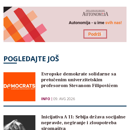
POGLEDAJTE JOŠ
Evropske demokrate solidarne sa
pretučenim univerzitetskim
profesorom Stevanom Filipovićem
INFO
09. AVG 2026
Inicijativa A 11: Srbija država socijalne
nepravde, negiranje i zloupotreba
siromaštva