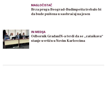
MAGLOČISTAČ
Brza pruga Beograd–Budimpešta trebalo bi
da bude puštena u saobraćaj na jesen
IN MEDIJA
Odbornik GrađanIN-a tvrdi da se „zataškava“
stanje u vrtiću u Novim Karlovcima