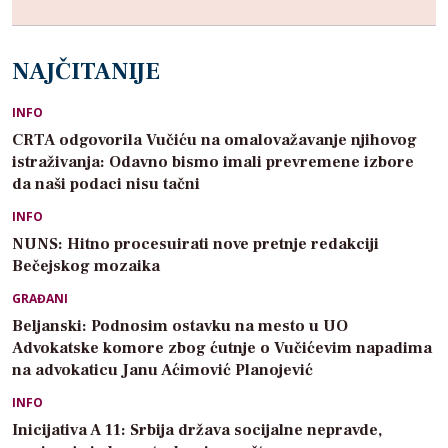
NAJČITANIJE
INFO
CRTA odgovorila Vučiću na omalovažavanje njihovog
istraživanja: Odavno bismo imali prevremene izbore
da naši podaci nisu tačni
INFO
NUNS: Hitno procesuirati nove pretnje redakciji
Bečejskog mozaika
GRAĐANI
Beljanski: Podnosim ostavku na mesto u UO
Advokatske komore zbog ćutnje o Vučićevim napadima
na advokaticu Janu Aćimović Planojević
INFO
Inicijativa A 11: Srbija država socijalne nepravde,