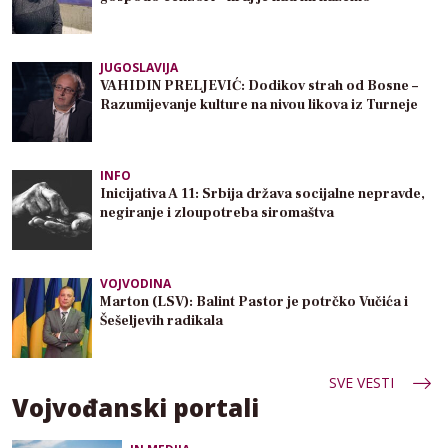
JUGOSLAVIJA
VAHIDIN PRELJEVIĆ: Dodikov strah od Bosne –
Razumijevanje kulture na nivou likova iz Turneje
INFO
Inicijativa A 11: Srbija država socijalne nepravde,
negiranje i zloupotreba siromaštva
VOJVODINA
Marton (LSV): Balint Pastor je potrčko Vučića i
Šešeljevih radikala
SVE VESTI
Vojvođanski portali