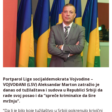
Portparol Lige socijaldemokrata Vojvodine –
VOJVOĐANI (LSV) Aleksandar Marton zatražio je
danas od tužilaštava i sudova u Republici Srbiji da
rade svoj posao i da “spreče kriminalce da šire
mržnju”.
“Da li je bilo koje tužilaštvo u Srbiji pokrenulo krivični