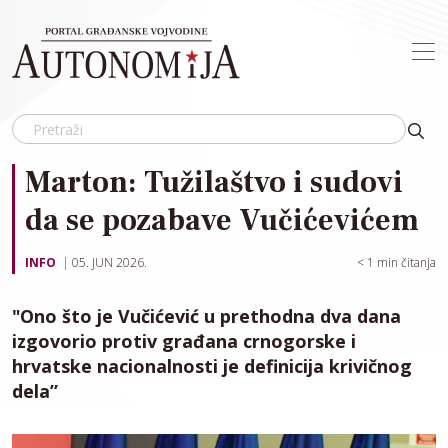
Skip to main content
Marton: Tužilaštvo i sudovi
da se pozabave Vučićevićem
INFO
05. JUN 2026.
< 1
min čitanja
"Ono što je Vučićević u prethodna dva dana
izgovorio protiv građana crnogorske i
hrvatske nacionalnosti je definicija krivičnog
dela”