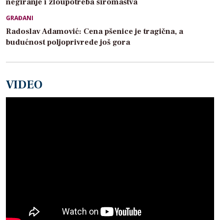
negiranje i zloupotreba siromaštva
GRAĐANI
Radoslav Adamović: Cena pšenice je tragična, a
budućnost poljoprivrede još gora
VIDEO