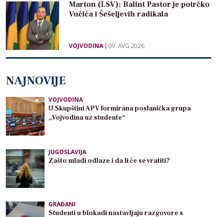
Marton (LSV): Balint Pastor je potrčko
Vučića i Šešeljevih radikala
VOJVODINA
09. AVG 2026
NAJNOVIJE
VOJVODINA
U Skupštini APV formirana poslanička grupa
„Vojvodina uz studente“
JUGOSLAVIJA
Zašto mladi odlaze i da li će se vratiti?
GRAĐANI
Studenti u blokadi nastavljaju razgovore s