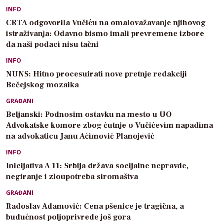
INFO
CRTA odgovorila Vučiću na omalovažavanje njihovog
istraživanja: Odavno bismo imali prevremene izbore
da naši podaci nisu tačni
INFO
NUNS: Hitno procesuirati nove pretnje redakciji
Bečejskog mozaika
GRAĐANI
Beljanski: Podnosim ostavku na mesto u UO
Advokatske komore zbog ćutnje o Vučićevim napadima
na advokaticu Janu Aćimović Planojević
INFO
Inicijativa A 11: Srbija država socijalne nepravde,
negiranje i zloupotreba siromaštva
GRAĐANI
Radoslav Adamović: Cena pšenice je tragična, a
budućnost poljoprivrede još gora