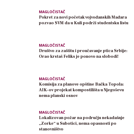
MAGLOČISTAČ
Pokret za novi početak vojvođanskih Mađara
pozvao SVM da u Kuli podrži studentsku listu
MAGLOČISTAČ
Društvo za zaštitu i proučavanje ptica Srbije:
Orao krstaš Feliks je ponovo na slobodi!
MAGLOČISTAČ
Komisija za planove opštine Bačka Topola:
AIK-ov projekat kompostilišta u Njegoševu
nema planski osnov
MAGLOČISTAČ
Lokalizovan požar na području nekadašnje
„Zorke“ u Subotici, nema opasnosti po
stanovništvo