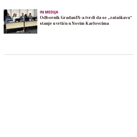
IN MEDIJA
Odbornik GrađanIN-a tvrdi da se „zataškava“
stanje u vrtiću u Novim Karlovcima