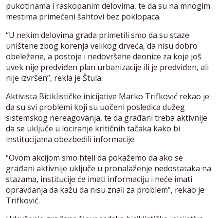
pukotinama i raskopanim delovima, te da su na mnogim
mestima primećeni šahtovi bez poklopaca.
“U nekim delovima grada primetili smo da su staze
uništene zbog korenja velikog drveća, da nisu dobro
obeležene, a postoje i nedovršene deonice za koje još
uvek nije predviđen plan urbanizacije ili je predviđen, ali
nije izvršen”, rekla je Štula.
Aktivista Biciklističke inicijative Marko Trifković rekao je
da su svi problemi koji su uočeni posledica dužeg
sistemskog nereagovanja, te da građani treba aktivnije
da se uključe u lociranje kritičnih tačaka kako bi
institucijama obezbedili informacije.
“Ovom akcijom smo hteli da pokažemo da ako se
građani aktivnije uključe u pronalaženje nedostataka na
stazama, institucije će imati informaciju i neće imati
opravdanja da kažu da nisu znali za problem”, rekao je
Trifković.