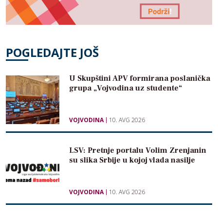
POGLEDAJTE JOŠ
U Skupštini APV formirana poslanička
grupa „Vojvodina uz studente“
VOJVODINA
10. AVG 2026
LSV: Pretnje portalu Volim Zrenjanin
su slika Srbije u kojoj vlada nasilje
VOJVODINA
10. AVG 2026