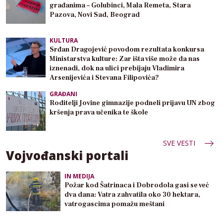
građanima – Golubinci, Mala Remeta, Stara
Pazova, Novi Sad, Beograd
KULTURA
Srđan Dragojević povodom rezultata konkursa
Ministarstva kulture: Zar išta više može da nas
iznenadi, dok na ulici prebijaju Vladimira
Arsenijevića i Stevana Filipovića?
GRAĐANI
Roditelji Jovine gimnazije podneli prijavu UN zbog
kršenja prava učenika te škole
SVE VESTI
Vojvođanski portali
IN MEDIJA
Požar kod Šatrinaca i Dobrodola gasi se već
dva dana: Vatra zahvatila oko 30 hektara,
vatrogascima pomažu meštani