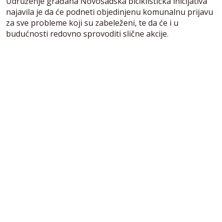
Udruženje građana Novosadska biciklistička inicijativa
najavila je da će podneti objedinjenu komunalnu prijavu
za sve probleme koji su zabeleženi, te da će i u
budućnosti redovno sprovoditi slične akcije.