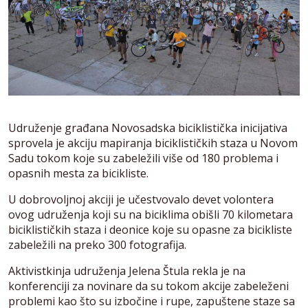
Udruženje građana Novosadska biciklistička inicijativa
sprovela je akciju mapiranja biciklističkih staza u Novom
Sadu tokom koje su zabeležili više od 180 problema i
opasnih mesta za bicikliste.
U dobrovoljnoj akciji je učestvovalo devet volontera
ovog udruženja koji su na biciklima obišli 70 kilometara
biciklističkih staza i deonice koje su opasne za bicikliste
zabeležili na preko 300 fotografija.
Aktivistkinja udruženja Jelena Štula rekla je na
konferenciji za novinare da su tokom akcije zabeleženi
problemi kao što su izbočine i rupe, zapuštene staze sa