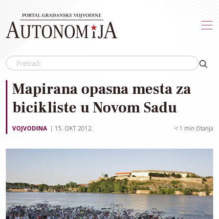
Skip to main content
Mapirana opasna mesta za
bicikliste u Novom Sadu
VOJVODINA
15. OKT 2012.
< 1
min čitanja