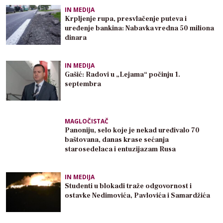
IN MEDIJA
Krpljenje rupa, presvlačenje puteva i
uređenje bankina: Nabavka vredna 50 miliona
dinara
IN MEDIJA
Gašić: Radovi u „Lejama“ počinju 1.
septembra
MAGLOČISTAČ
Panoniju, selo koje je nekad uređivalo 70
baštovana, danas krase sećanja
starosedelaca i entuzijazam Rusa
IN MEDIJA
Studenti u blokadi traže odgovornost i
ostavke Nedimovića, Pavlovića i Samardžića