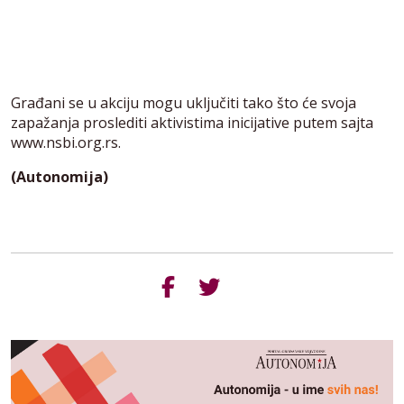
Građani se u akciju mogu uključiti tako što će svoja
zapažanja proslediti aktivistima inicijative putem sajta
www.nsbi.org.rs.
(Autonomija)