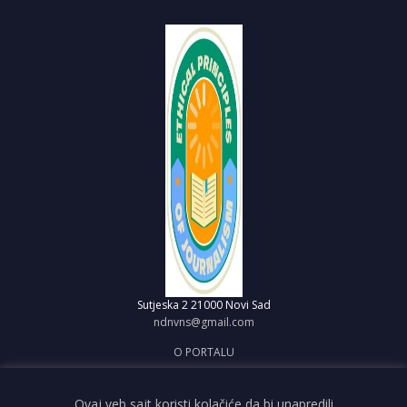
Sutjeska 2
21000 Novi Sad
ndnvns@gmail.com
O PORTALU
IMPRESUM
OBJAVI VEST
Ovaj veb sajt koristi kolačiće da bi unapredili