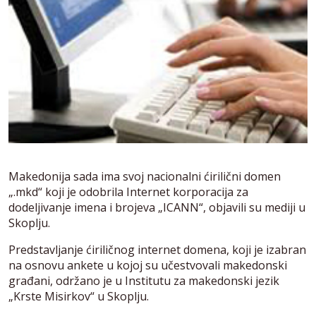
Makedonija sada ima svoj nacionalni ćirilični domen
„.mkd“ koji je odobrila Internet korporacija za
dodeljivanje imena i brojeva „ICANN“, objavili su mediji u
Skoplju.
Predstavljanje ćiriličnog internet domena, koji je izabran
na osnovu ankete u kojoj su učestvovali makedonski
građani, održano je u Institutu za makedonski jezik
„Krste Misirkov“ u Skoplju.