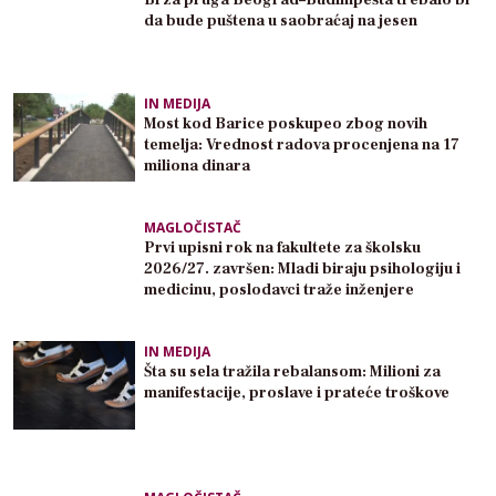
Brza pruga Beograd–Budimpešta trebalo bi
da bude puštena u saobraćaj na jesen
IN MEDIJA
Most kod Barice poskupeo zbog novih
temelja: Vrednost radova procenjena na 17
miliona dinara
MAGLOČISTAČ
Prvi upisni rok na fakultete za školsku
2026/27. završen: Mladi biraju psihologiju i
medicinu, poslodavci traže inženjere
IN MEDIJA
Šta su sela tražila rebalansom: Milioni za
manifestacije, proslave i prateće troškove