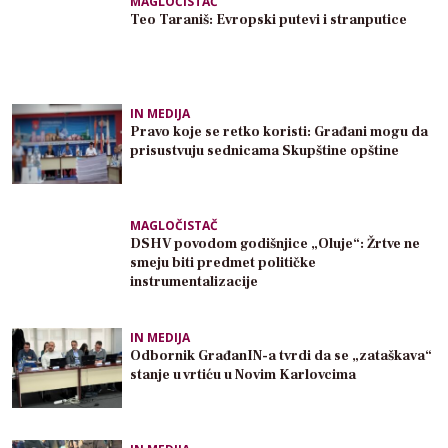
MAGLOČISTAČ
Teo Taraniš: Evropski putevi i stranputice
IN MEDIJA
Pravo koje se retko koristi: Građani mogu da
prisustvuju sednicama Skupštine opštine
MAGLOČISTAČ
DSHV povodom godišnjice „Oluje“: Žrtve ne
smeju biti predmet političke
instrumentalizacije
IN MEDIJA
Odbornik GrađanIN-a tvrdi da se „zataškava“
stanje u vrtiću u Novim Karlovcima