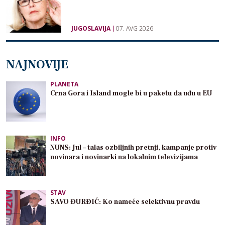
JUGOSLAVIJA
07. AVG 2026
NAJNOVIJE
PLANETA
Crna Gora i Island mogle bi u paketu da uđu u EU
INFO
NUNS: Jul – talas ozbiljnih pretnji, kampanje protiv
novinara i novinarki na lokalnim televizijama
STAV
SAVO ĐURĐIĆ: Ko nameće selektivnu pravdu