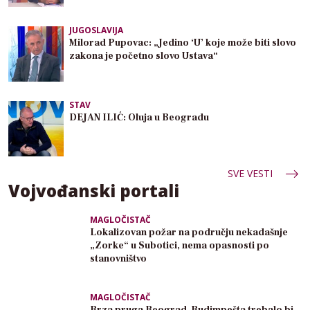
JUGOSLAVIJA
Milorad Pupovac: „Jedino ‘U’ koje može biti slovo
zakona je početno slovo Ustava“
STAV
DEJAN ILIĆ: Oluja u Beogradu
SVE VESTI
Vojvođanski portali
MAGLOČISTAČ
Lokalizovan požar na području nekadašnje
„Zorke“ u Subotici, nema opasnosti po
stanovništvo
MAGLOČISTAČ