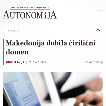
Skip to main content
Makedonija dobila ćirilični
domen
JUGOSLAVIJA
21. MAR 2014.
< 1
min čitanja