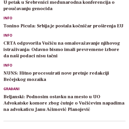
U petak u Srebrenici međunarodna konferencija o
proučavanju genocida
INFO
Tonino Picula: Srbija je postala kočničar proširenja EU
INFO
CRTA odgovorila Vučiću na omalovažavanje njihovog
istraživanja: Odavno bismo imali prevremene izbore
da naši podaci nisu tačni
INFO
NUNS: Hitno procesuirati nove pretnje redakciji
Bečejskog mozaika
GRAĐANI
Beljanski: Podnosim ostavku na mesto u UO
Advokatske komore zbog ćutnje o Vučićevim napadima
na advokaticu Janu Aćimović Planojević