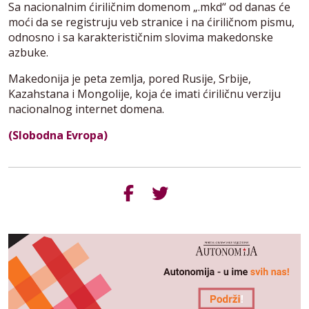
Sa nacionalnim ćiriličnim domenom „.mkd“ od danas će
moći da se registruju veb stranice i na ćiriličnom pismu,
odnosno i sa karakterističnim slovima makedonske
azbuke.
Makedonija je peta zemlja, pored Rusije, Srbije,
Kazahstana i Mongolije, koja će imati ćiriličnu verziju
nacionalnog internet domena.
(Slobodna Evropa)