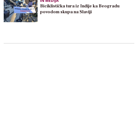
IN MEDIJA
Biciklistička tura iz Inđije ka Beogradu
povodom skupa na Slaviji