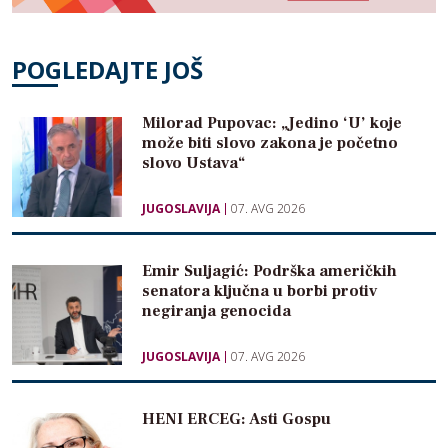
POGLEDAJTE JOŠ
Milorad Pupovac: „Jedino ‘U’ koje
može biti slovo zakona je početno
slovo Ustava“
JUGOSLAVIJA
07. AVG 2026
Emir Suljagić: Podrška američkih
senatora ključna u borbi protiv
negiranja genocida
JUGOSLAVIJA
07. AVG 2026
HENI ERCEG: Asti Gospu