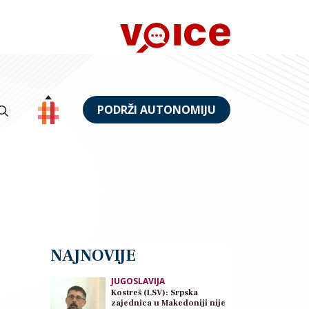
PODRŽI AUTONOMIJU
NAJNOVIJE
JUGOSLAVIJA
Kostreš (LSV): Srpska
zajednica u Makedoniji nije