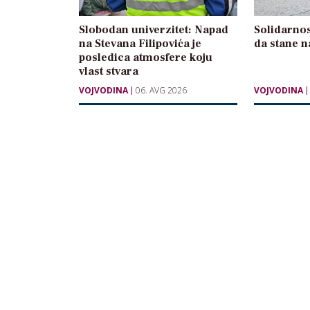
Slobodan univerzitet: Napad
Solidarnos
na Stevana Filipovića je
da stane n
posledica atmosfere koju
vlast stvara
VOJVODINA
06. AVG 2026
VOJVODINA