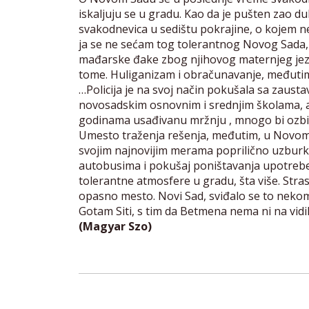
iskaljuju se u gradu. Kao da je pušten zao du
svakodnevica u sedištu pokrajine, o kojem nek
ja se ne sećam tog tolerantnog Novog Sada, p
mađarske đake zbog njihovog maternjeg jezik
tome. Huliganizam i obračunavanje, međuti
…Policija je na svoj način pokušala sa zaust
novosadskim osnovnim i srednjim školama, a
godinama usađivanu mržnju , mnogo bi ozbilj
Umesto traženja rešenja, međutim, u Novom S
svojim najnovijim merama poprilično uzburka
autobusima i pokušaj poništavanja upotrebe
tolerantne atmosfere u gradu, šta više. Stras
opasno mesto. Novi Sad, sviđalo se to nekome 
Gotam Siti, s tim da Betmena nema ni na vid
(Magyar Szo)