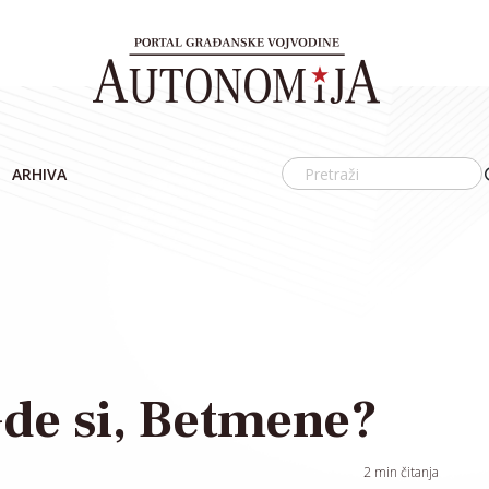
ARHIVA
de si, Betmene?
2
min čitanja