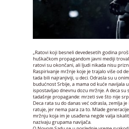
„Ratovi koji besneli devedesetih godina prošl
huškačkom propagandom javni mediji trovali s
ratovi su okončani, ali ljudi nikada nisu pri
Raspirivanje mržnje koje je trajalo više od d
tada bili najranjiviji, u deci. Odrasla su u o
budućnost Srbije, a mama od kuće navijala u
ispostavljao dnevnu dozu mržnje. A deca su s
tadašnje propagande: mrzeti sve što nije srp
Deca rata su do danas već odrasla, zemlja je i
ratuje, jer nema para za to. Mlade generacij
mržnju koja im je usađena negde valja iskali
nazivaju grupama navijača.
O Novom Sadu se u poslednje vreme svakodnev