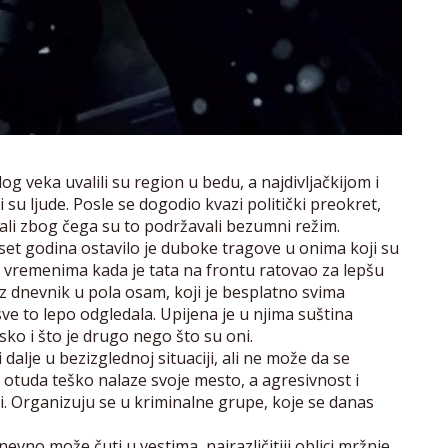
og veka uvalili su region u bedu, a najdivljačkijom i
u ljude. Posle se dogodio kvazi politički preokret,
znali zbog čega su to podržavali bezumni režim.
eset godina ostavilo je duboke tragove u onima koji su
nim vremenima kada je tata na frontu ratovao za lepšu
z dnevnik u pola osam, koji je besplatno svima
ve to lepo odgledala. Upijena je u njima suština
sko i što je drugo nego što su oni.
 dalje u bezizglednoj situaciji, ali ne može da se
e otuda teško nalaze svoje mesto, a agresivnost i
ti. Organizuju se u kriminalne grupe, koje se danas
no može čuti u vestima, najrazličitiji oblici mržnje