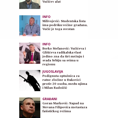
Vučićev alat
INFO
Milivojević: Studentska lista
ima podršku većine građana,
Vučić je toga svestan
INFO
Borko Stefanović: Vučićeva i
Glišićeva radikalska vlast
jedino zna da širi mržnju i
svađa Srbiju sa svima u
regionu
JUGOSLAVIJA
Podignuta optužnica za
ratne zločine u Đakovici
protiv 20 osoba, među njima
i Milan Radoičić
GRAĐANI
Goran Marković: Napad na
Stevana Filipovića metastaza
fašističkog režima