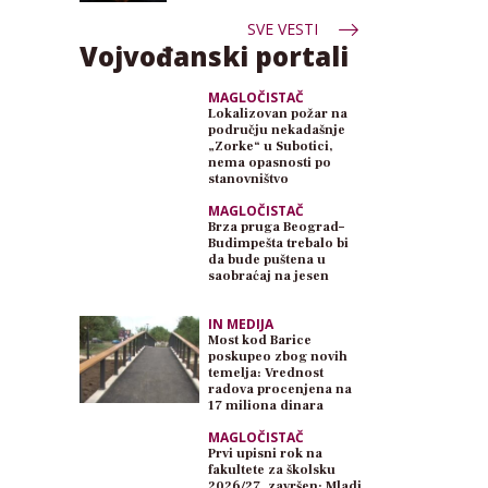
SVE VESTI
Vojvođanski portali
MAGLOČISTAČ
Lokalizovan požar na
području nekadašnje
„Zorke“ u Subotici,
nema opasnosti po
stanovništvo
MAGLOČISTAČ
Brza pruga Beograd–
Budimpešta trebalo bi
da bude puštena u
saobraćaj na jesen
IN MEDIJA
Most kod Barice
poskupeo zbog novih
temelja: Vrednost
radova procenjena na
17 miliona dinara
MAGLOČISTAČ
Prvi upisni rok na
fakultete za školsku
2026/27. završen: Mladi