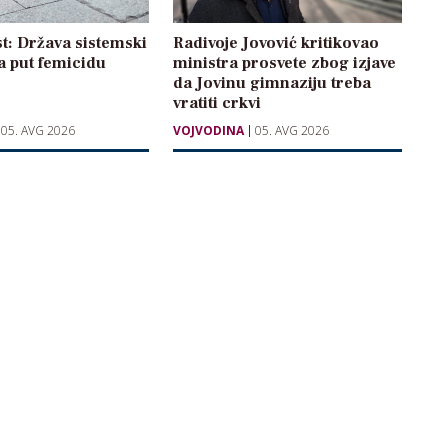
t: Država sistemski
Radivoje Jovović kritikovao
a put femicidu
ministra prosvete zbog izjave
da Jovinu gimnaziju treba
vratiti crkvi
05. AVG 2026
VOJVODINA
05. AVG 2026