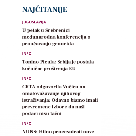
NAJČITANIJE
JUGOSLAVIJA
U petak u Srebrenici
međunarodna konferencija o
proučavanju genocida
INFO
Tonino Picula: Srbija je postala
kočničar proširenja EU
INFO
CRTA odgovorila Vučiću na
omalovažavanje njihovog
istraživanja: Odavno bismo imali
prevremene izbore da naši
podaci nisu tačni
INFO
NUNS: Hitno procesuirati nove