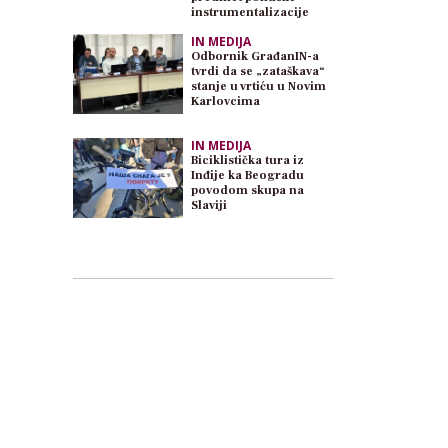
instrumentalizacije
IN MEDIJA
Odbornik GrađanIN-a
tvrdi da se „zataškava“
stanje u vrtiću u Novim
Karlovcima
IN MEDIJA
Biciklistička tura iz
Inđije ka Beogradu
povodom skupa na
Slaviji