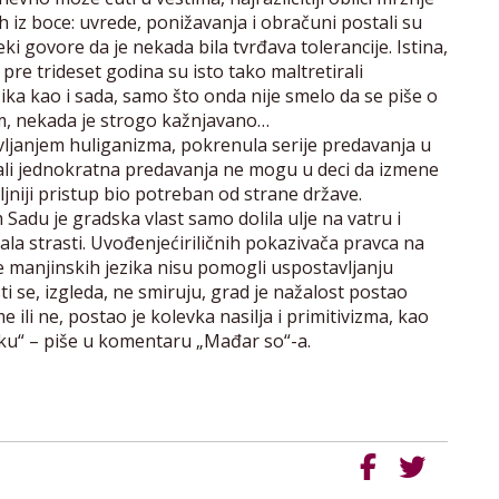
h iz boce: uvrede, ponižavanja i obračuni postali su
i govore da je nekada bila tvrđava tolerancije. Istina,
re trideset godina su isto tako maltretirali
a kao i sada, samo što onda nije smelo da se piše o
m, nekada je strogo kažnjavano…
avljanjem huliganizma, pokrenula serije predavanja u
li jednokratna predavanja ne mogu u deci da izmene
niji pristup bio potreban od strane države.
adu je gradska vlast samo dolila ulje na vatru i
la strasti. Uvođenjećiriličnih pokazivača pravca na
 manjinskih jezika nisu pomogli uspostavljanju
ti se, izgleda, ne smiruju, grad je nažalost postao
ili ne, postao je kolevka nasilja i primitivizma, kao
iku“ – piše u komentaru „Mađar so“-a.