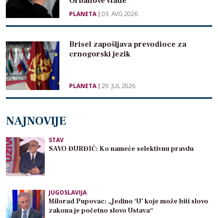
Orbanove vlade
PLANETA
03. AVG 2026
Brisel zapošljava prevodioce za
crnogorski jezik
PLANETA
29. JUL 2026
NAJNOVIJE
STAV
SAVO ĐURĐIĆ: Ko nameće selektivnu pravdu
JUGOSLAVIJA
Milorad Pupovac: „Jedino ‘U’ koje može biti slovo
zakona je početno slovo Ustava“