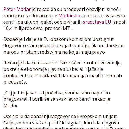
Peter Mađar
je rekao da su pregovori obavljeni sinoć i
rano jutros i dodao da se
Mađarska
„borila za svaki evro
cent“ i da ukupni paket odblokiranih
sredstava EU
iznosi
16,4 milijarde evra, prenosi MTI.
Dodao je i da je sa Evropskom komisijom postignut
dogovor o svim pitanjima koja bi omogućila mađarskom
narodu pristup sredstvima na koja imaju pravo.
Rekao je i da će novac biti iskorišćen za obnovu zemlje,
pokrenje ekonomije i javne službe, ali i jačanje
konkurentnosti mađarskih kompanija i malih i srednjih
preduzeća.
„Cilj je bio jasan od početka, veoma smo naporno
pregovarali i borili se za svaki evro cent“, rekao je
Mađar.
Ocenio je da današnji razgovor sa Evropskom unijom
šalje „veoma snažan politički signal“, kao i da njegova
vlada ima „najstabilniju parlamentarnu većinu“ u Evropi i