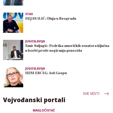
STAV
DEJAN ILIĆ: Oluja u Beogradu
JUGOSLAVIJA
Emir Suljagić: Podrška američkih senatora ključna
u borbi protiv negiranja genocida
JUGOSLAVIJA
HENI ERCEG: Asti Gospu
SVE VESTI
Vojvođanski portali
MAGLOČISTAČ