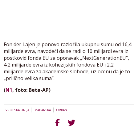
Fon der Lajen je ponovo razložila ukupnu sumu od 16,4
milijarde evra, navodeći da se radi o 10 milijardi evra iz
postkovid fonda EU za oporavak „NextGenerationEU“,
4,2 milijarde evra iz kohezijskih fondova EU i 2,2
milijarde evra za akademske slobode, uz ocenu da je to
„prilično velika suma“.
(
N1
, foto: Beta-AP)
|
|
EVROPSKA UNIJA
MAĐARSKA
ORBAN