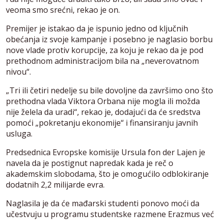
veoma smo srećni, rekao je on.
Premijer je istakao da je ispunio jedno od ključnih
obećanja iz svoje kampanje i posebno je naglasio borbu
nove vlade protiv korupcije, za koju je rekao da je pod
prethodnom administracijom bila na „neverovatnom
nivou“.
„Tri ili četiri nedelje su bile dovoljne da završimo ono što
prethodna vlada Viktora Orbana nije mogla ili možda
nije želela da uradi“, rekao je, dodajući da će sredstva
pomoći „pokretanju ekonomije“ i finansiranju javnih
usluga.
Predsednica Evropske komisije Ursula fon der Lajen je
navela da je postignut napredak kada je reč o
akademskim slobodama, što je omogućilo odblokiranje
dodatnih 2,2 milijarde evra.
Naglasila je da će mađarski studenti ponovo moći da
učestvuju u programu studentske razmene Erazmus već