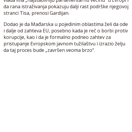
da rana istraživanja pokazuju dalji rast podrške njegovoj
stranci Tisa, prenosi Gardijan.
Dodao je da Mađarska u pojedinim oblastima želi da ode
i dalje od zahteva EU, posebno kada je reč o borbi protiv
korupcije, kao i da je formalno podneo zahtev za
pristupanje Evropskom javnom tužilaštvu i izrazio želju
da taj proces bude „završen veoma brzo“.