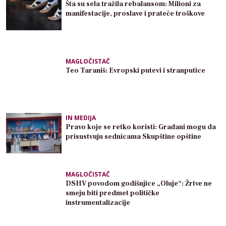
Šta su sela tražila rebalansom: Milioni za
manifestacije, proslave i prateće troškove
MAGLOČISTAČ
Teo Taraniš: Evropski putevi i stranputice
IN MEDIJA
Pravo koje se retko koristi: Građani mogu da
prisustvuju sednicama Skupštine opštine
MAGLOČISTAČ
DSHV povodom godišnjice „Oluje“: Žrtve ne
smeju biti predmet političke
instrumentalizacije