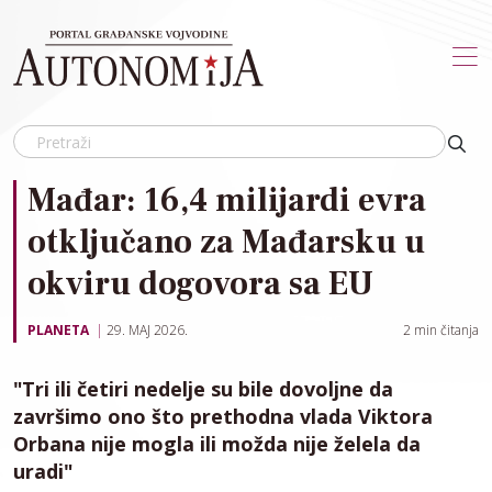
Skip to main content
Mađar: 16,4 milijardi evra
otključano za Mađarsku u
okviru dogovora sa EU
PLANETA
29. MAJ 2026.
2
min čitanja
"Tri ili četiri nedelje su bile dovoljne da
završimo ono što prethodna vlada Viktora
Orbana nije mogla ili možda nije želela da
uradi"