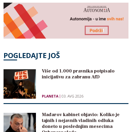
POGLEDAJTE JOŠ
Više od 1.000 pravnika potpisalo
inicijativu za zabranu AfD
PLANETA
03. AVG 2026
Mađarov kabinet objavio: Koliko je
tajnih i nejavnih vladinih odluka
doneto u poslednjim mesecima