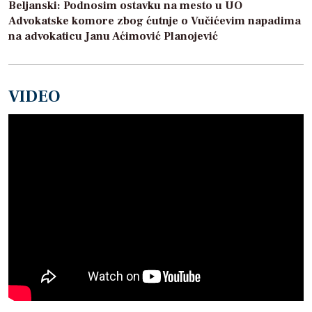
Beljanski: Podnosim ostavku na mesto u UO
Advokatske komore zbog ćutnje o Vučićevim napadima
na advokaticu Janu Aćimović Planojević
VIDEO