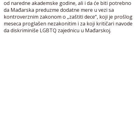
od naredne akademske godine, ali i da će biti potrebno
da Mađarska preduzme dodatne mere u vezi sa
kontroverznim zakonom o „zaštiti dece“, koji je prošlog
meseca proglašen nezakonitim i za koji kritičari navode
da diskriminiše LGBTQ zajednicu u Mađarskoj.