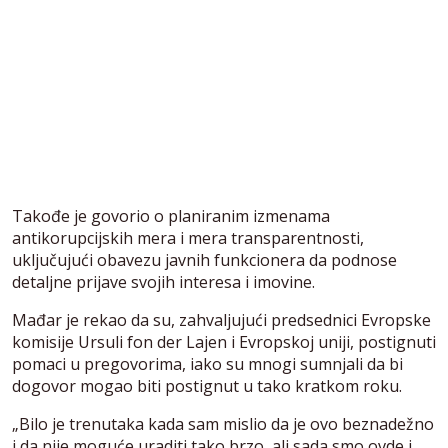
Takođe je govorio o planiranim izmenama
antikorupcijskih mera i mera transparentnosti,
uključujući obavezu javnih funkcionera da podnose
detaljne prijave svojih interesa i imovine.
Mađar je rekao da su, zahvaljujući predsednici Evropske
komisije Ursuli fon der Lajen i Evropskoj uniji, postignuti
pomaci u pregovorima, iako su mnogi sumnjali da bi
dogovor mogao biti postignut u tako kratkom roku.
„Bilo je trenutaka kada sam mislio da je ovo beznadežno
i da nije moguće uraditi tako brzo, ali sada smo ovde i