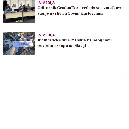
IN MEDIJA
Odbornik GrađanIN-a tvrdi da se „zataškava“
stanje u vrtiću u Novim Karlovcima
IN MEDIJA
Biciklistička tura iz Inđije ka Beogradu
povodom skupa na Slaviji