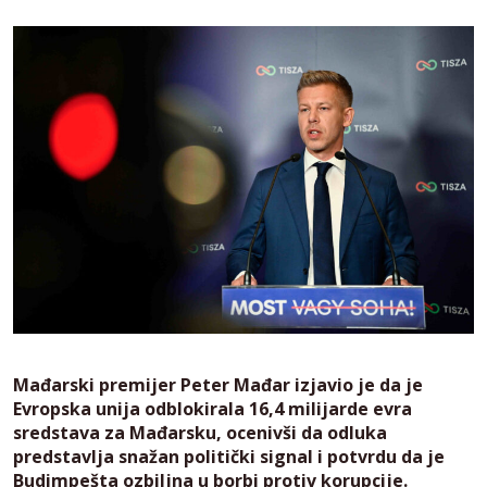
Mađarski premijer Peter Mađar izjavio je da je
Evropska unija odblokirala 16,4 milijarde evra
sredstava za Mađarsku, ocenivši da odluka
predstavlja snažan politički signal i potvrdu da je
Budimpešta ozbiljna u borbi protiv korupcije.