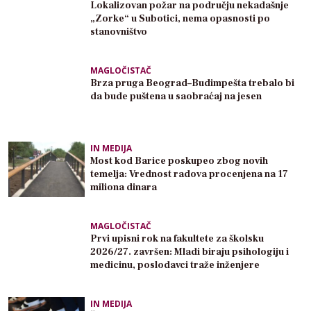
Lokalizovan požar na području nekadašnje
„Zorke“ u Subotici, nema opasnosti po
stanovništvo
MAGLOČISTAČ
Brza pruga Beograd–Budimpešta trebalo bi
da bude puštena u saobraćaj na jesen
IN MEDIJA
Most kod Barice poskupeo zbog novih
temelja: Vrednost radova procenjena na 17
miliona dinara
MAGLOČISTAČ
Prvi upisni rok na fakultete za školsku
2026/27. završen: Mladi biraju psihologiju i
medicinu, poslodavci traže inženjere
IN MEDIJA