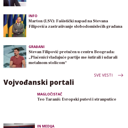
INFO
Marton (LSV): Fašistički napad na Stevana
Filipovića zastrašivanje slobodomislećih građana
GRAĐANI
Stevan Filipović pretučen u centru Beograda:
„Plaćenici vladajuće partije me šutirali i udarali
metalnom stolicom“
SVE VESTI
Vojvođanski portali
MAGLOČISTAČ
Teo Taraniš: Evropski putevi i stranputice
IN MEDIJA