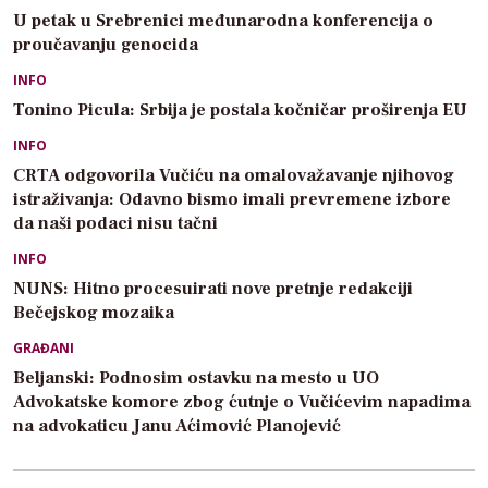
U petak u Srebrenici međunarodna konferencija o
proučavanju genocida
INFO
Tonino Picula: Srbija je postala kočničar proširenja EU
INFO
CRTA odgovorila Vučiću na omalovažavanje njihovog
istraživanja: Odavno bismo imali prevremene izbore
da naši podaci nisu tačni
INFO
NUNS: Hitno procesuirati nove pretnje redakciji
Bečejskog mozaika
GRAĐANI
Beljanski: Podnosim ostavku na mesto u UO
Advokatske komore zbog ćutnje o Vučićevim napadima
na advokaticu Janu Aćimović Planojević