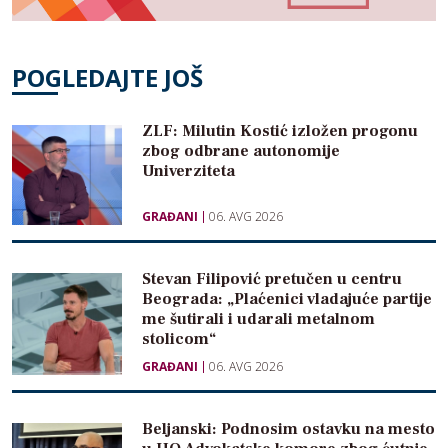
POGLEDAJTE JOŠ
ZLF: Milutin Kostić izložen progonu
zbog odbrane autonomije
Univerziteta
GRAĐANI
06. AVG 2026
Stevan Filipović pretučen u centru
Beograda: „Plaćenici vladajuće partije
me šutirali i udarali metalnom
stolicom“
GRAĐANI
06. AVG 2026
Beljanski: Podnosim ostavku na mesto