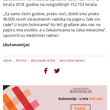
birača 2018. godine na ovogodišnjih 152.153 birača.
„Za samo četiri godine, preko noći, dobili smo preko
40.000 novih zdravstvenih radnika na papiru. Gde oni
rade? U kojim bolnicama? Ko leči građane ako nas na
papiru ima ovoliko, a u čekaonicama se čeka mesecima“,
upozorili su medicinski radnici.
(Autonomija)
|
|
|
IZBORI
PROTEST
MEDICINSKE SESTRE
MEDICINSKI RADNICI