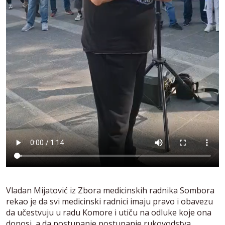
Vladan Mijatović iz Zbora medicinskih radnika Sombora
rekao je da svi medicinski radnici imaju pravo i obavezu
da učestvuju u radu Komore i utiču na odluke koje ona
donosi, a da postupanje postupanje rukovodstva