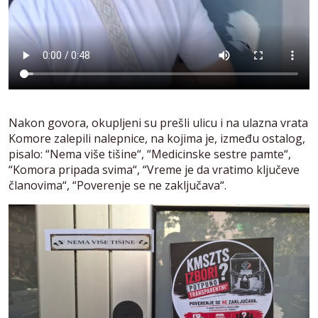
Nakon govora, okupljeni su prešli ulicu i na ulazna vrata
Komore zalepili nalepnice, na kojima je, između ostalog,
pisalo: “Nema više tišine“, “Medicinske sestre pamte“,
“Komora pripada svima“, “Vreme je da vratimo ključeve
članovima“, “Poverenje se ne zaključava“.