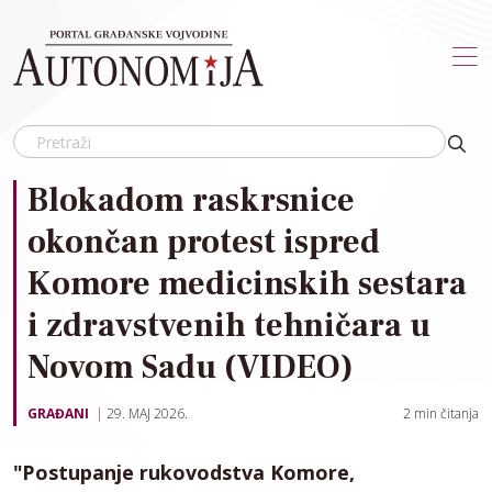
Skip to main content
Blokadom raskrsnice
okončan protest ispred
Komore medicinskih sestara
i zdravstvenih tehničara u
Novom Sadu (VIDEO)
GRAĐANI
29. MAJ 2026.
2
min čitanja
"Postupanje rukovodstva Komore,