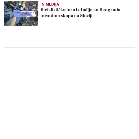
IN MEDIJA
Biciklistička tura iz Inđije ka Beogradu
povodom skupa na Slaviji