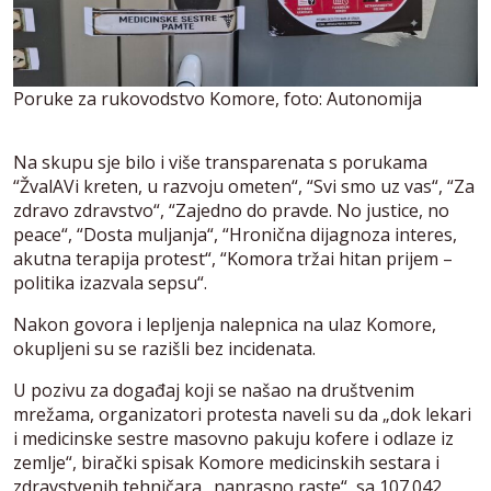
Poruke za rukovodstvo Komore, foto: Autonomija
Na skupu sje bilo i više transparenata s porukama
“ŽvalAVi kreten, u razvoju ometen“, “Svi smo uz vas“, “Za
zdravo zdravstvo“, “Zajedno do pravde. No justice, no
peace“, “Dosta muljanja“, “Hronična dijagnoza interes,
akutna terapija protest“, “Komora tržai hitan prijem –
politika izazvala sepsu“.
Nakon govora i lepljenja nalepnica na ulaz Komore,
okupljeni su se razišli bez incidenata.
U pozivu za događaj koji se našao na društvenim
mrežama, organizatori protesta naveli su da „dok lekari
i medicinske sestre masovno pakuju kofere i odlaze iz
zemlje“, birački spisak Komore medicinskih sestara i
zdravstvenih tehničara „naprasno raste“, sa 107.042