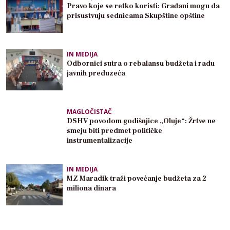
Pravo koje se retko koristi: Građani mogu da
prisustvuju sednicama Skupštine opštine
IN MEDIJA
Odbornici sutra o rebalansu budžeta i radu
javnih preduzeća
MAGLOČISTAČ
DSHV povodom godišnjice „Oluje“: Žrtve ne
smeju biti predmet političke
instrumentalizacije
IN MEDIJA
MZ Maradik traži povećanje budžeta za 2
miliona dinara