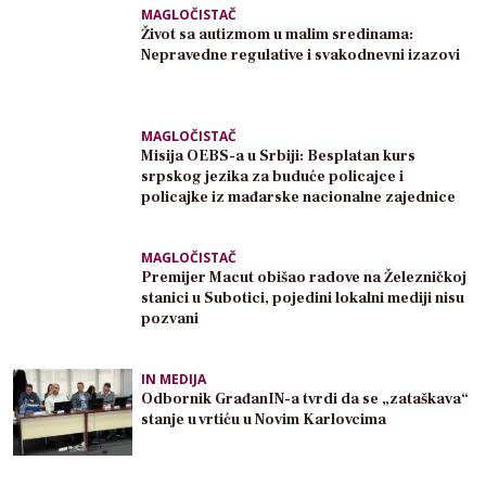
MAGLOČISTAČ
Život sa autizmom u malim sredinama:
Nepravedne regulative i svakodnevni izazovi
MAGLOČISTAČ
Misija OEBS-a u Srbiji: Besplatan kurs
srpskog jezika za buduće policajce i
policajke iz mađarske nacionalne zajednice
MAGLOČISTAČ
Premijer Macut obišao radove na Železničkoj
stanici u Subotici, pojedini lokalni mediji nisu
pozvani
IN MEDIJA
Odbornik GrađanIN-a tvrdi da se „zataškava“
stanje u vrtiću u Novim Karlovcima