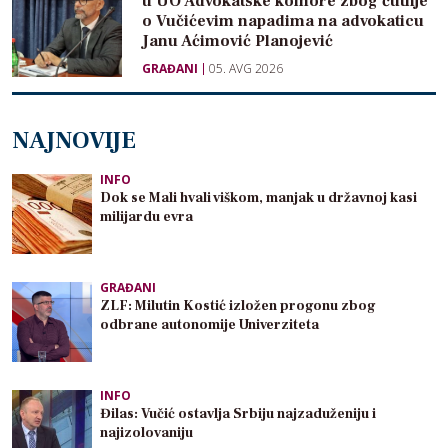
u UO Advokatske komore zbog ćutnje
o Vučićevim napadima na advokaticu
Janu Aćimović Planojević
GRAĐANI
05. AVG 2026
NAJNOVIJE
INFO
Dok se Mali hvali viškom, manjak u državnoj kasi
milijardu evra
GRAĐANI
ZLF: Milutin Kostić izložen progonu zbog
odbrane autonomije Univerziteta
INFO
Đilas: Vučić ostavlja Srbiju najzaduženiju i
najizolovaniju