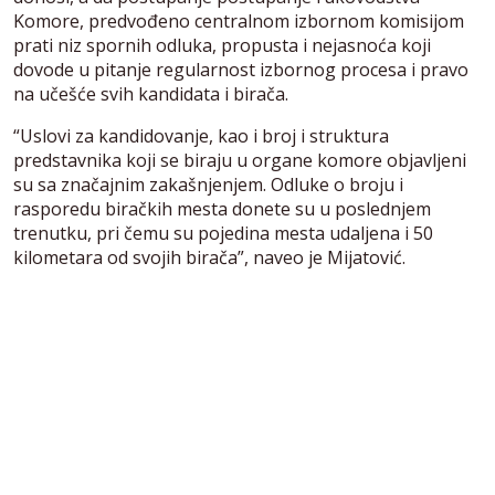
Komore, predvođeno centralnom izbornom komisijom
prati niz spornih odluka, propusta i nejasnoća koji
dovode u pitanje regularnost izbornog procesa i pravo
na učešće svih kandidata i birača.
“Uslovi za kandidovanje, kao i broj i struktura
predstavnika koji se biraju u organe komore objavljeni
su sa značajnim zakašnjenjem. Odluke o broju i
rasporedu biračkih mesta donete su u poslednjem
trenutku, pri čemu su pojedina mesta udaljena i 50
kilometara od svojih birača”, naveo je Mijatović.