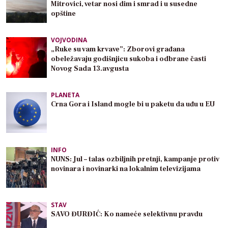
Mitrovici, vetar nosi dim i smrad i u susedne
opštine
VOJVODINA
„Ruke su vam krvave”: Zborovi građana
obeležavaju godišnjicu sukoba i odbrane časti
Novog Sada 13.avgusta
PLANETA
Crna Gora i Island mogle bi u paketu da uđu u EU
INFO
NUNS: Jul – talas ozbiljnih pretnji, kampanje protiv
novinara i novinarki na lokalnim televizijama
STAV
SAVO ĐURĐIĆ: Ko nameće selektivnu pravdu