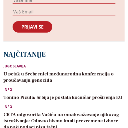
NAJČITANIJE
JUGOSLAVIJA
U petak u Srebrenici međunarodna konferencija o
proučavanju genocida
INFO
Tonino Picula: Srbija je postala kočničar proširenja EU
INFO
CRTA odgovorila Vučiću na omalovažavanje njihovog
istraživanja: Odavno bismo imali prevremene izbore
da naši podaci nisu tačni