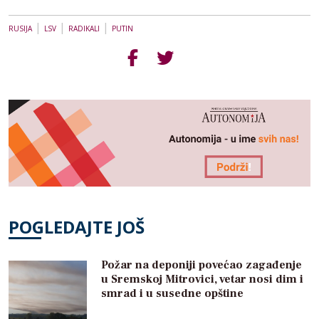
|
|
|
RUSIJA
LSV
RADIKALI
PUTIN
POGLEDAJTE JOŠ
Požar na deponiji povećao zagađenje
u Sremskoj Mitrovici, vetar nosi dim i
smrad i u susedne opštine