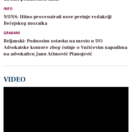
INFO
NUNS: Hitno procesuirati nove pretnje redakciji
Bečejskog mozaika
GRAĐANI
Beljanski: Podnosim ostavku na mesto u UO
Advokatske komore zbog ćutnje o Vučićevim napadima
na advokaticu Janu Aćimović Planojević
VIDEO