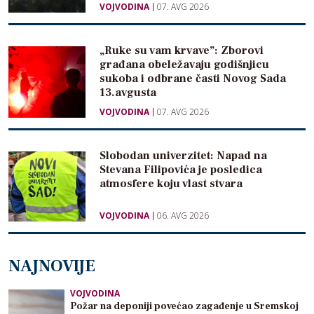
VOJVODINA
07. AVG 2026
„Ruke su vam krvave”: Zborovi
građana obeležavaju godišnjicu
sukoba i odbrane časti Novog Sada
13.avgusta
VOJVODINA
07. AVG 2026
Slobodan univerzitet: Napad na
Stevana Filipovića je posledica
atmosfere koju vlast stvara
VOJVODINA
06. AVG 2026
NAJNOVIJE
VOJVODINA
Požar na deponiji povećao zagađenje u Sremskoj