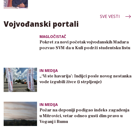
SVE VESTI
Vojvođanski portali
MAGLOČISTAČ
Pokret za novi početak vojvođanskih Mađara
pozvao SVM da u Kuli podrži studentsku listu
IN MEDIJA
„‘Vi ste havarija’: Inđijci posle novog nestanka
vode izgubili živce (i strpljenje)
IN MEDIJA
Požar na deponiji podigao indeks zagađenja
u Mitrovici, vetar odneo gusti dim pravo u
Voganj i Rumu