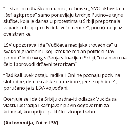
“U starom udbaškom maniru, režimski „NVO aktivista“ i
„šef agitpropa“ samo ponavljaju tvrdnje Putinove tajne
službe, koja je danas u protestima u Srbiji prepoznala
zapadni uticaj i predvidela veće nemire”, poručeno je iz
ove stran ke.
LSV upozorava i da “Vučićeva medijska trovačnica” u
svakom građaninu koji izrekne realan politički stav
poput Olenikovog viđenja situacije u Srbiji, “crta metu na
čelo i sprovodi državni terorizam”.
“Radikali uvek ostaju radikali. Oni ne poznaju poziv na
slobodne, demokratske i fer izbore, jer se njih boje”,
poručeno je iz LSV-Vojvođani.
Ocenjuje se i da će Srbiju ozdraviti odlazak Vučića sa
vlasti, lustracija i kažnjavanje svih odgovornih za
kriminal, korupciju i političku zloupotrebu.
(Autonomija, foto: LSV)