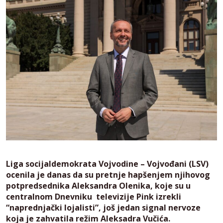
Liga socijaldemokrata Vojvodine – Vojvođani (LSV)
ocenila je danas da su pretnje hapšenjem njihovog
potpredsednika Aleksandra Olenika, koje su u
centralnom Dnevniku televizije Pink izrekli
“naprednjački lojalisti”, još jedan signal nervoze
koja je zahvatila režim Aleksadra Vučića.