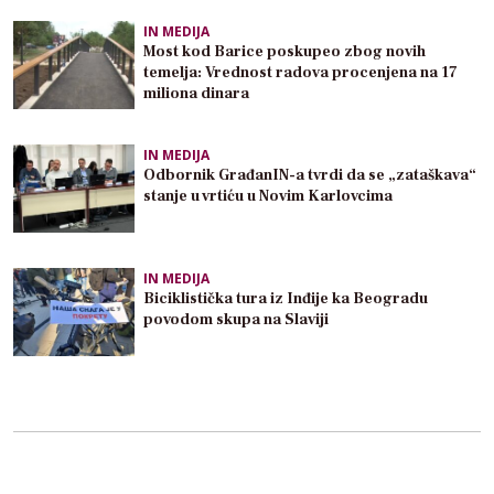
IN MEDIJA
Most kod Barice poskupeo zbog novih
temelja: Vrednost radova procenjena na 17
miliona dinara
IN MEDIJA
Odbornik GrađanIN-a tvrdi da se „zataškava“
stanje u vrtiću u Novim Karlovcima
IN MEDIJA
Biciklistička tura iz Inđije ka Beogradu
povodom skupa na Slaviji