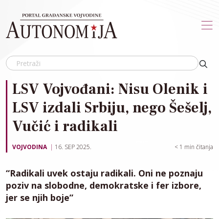
Skip to main content
LSV Vojvođani: Nisu Olenik i
LSV izdali Srbiju, nego Šešelj,
Vučić i radikali
VOJVODINA
16. SEP 2025.
< 1
min čitanja
“Radikali uvek ostaju radikali. Oni ne poznaju
poziv na slobodne, demokratske i fer izbore,
jer se njih boje”