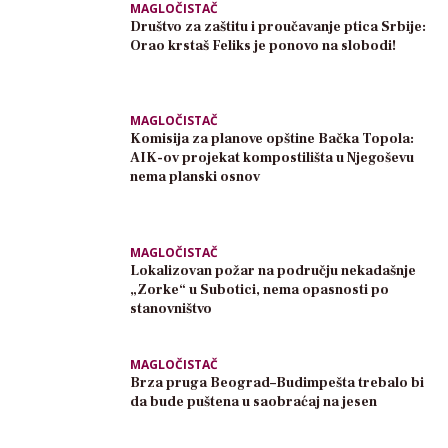
MAGLOČISTAČ
Društvo za zaštitu i proučavanje ptica Srbije:
Orao krstaš Feliks je ponovo na slobodi!
MAGLOČISTAČ
Komisija za planove opštine Bačka Topola:
AIK-ov projekat kompostilišta u Njegoševu
nema planski osnov
MAGLOČISTAČ
Lokalizovan požar na području nekadašnje
„Zorke“ u Subotici, nema opasnosti po
stanovništvo
MAGLOČISTAČ
Brza pruga Beograd–Budimpešta trebalo bi
da bude puštena u saobraćaj na jesen