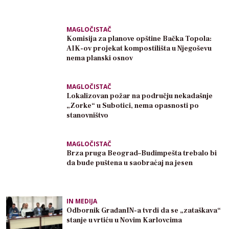
MAGLOČISTAČ
Komisija za planove opštine Bačka Topola:
AIK-ov projekat kompostilišta u Njegoševu
nema planski osnov
MAGLOČISTAČ
Lokalizovan požar na području nekadašnje
„Zorke“ u Subotici, nema opasnosti po
stanovništvo
MAGLOČISTAČ
Brza pruga Beograd–Budimpešta trebalo bi
da bude puštena u saobraćaj na jesen
IN MEDIJA
Odbornik GrađanIN-a tvrdi da se „zataškava“
stanje u vrtiću u Novim Karlovcima