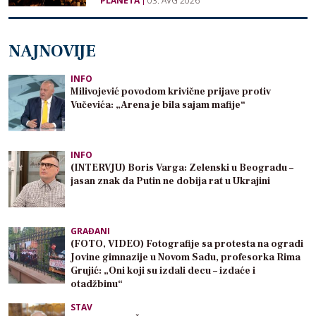
PLANETA
03. AVG 2026
NAJNOVIJE
INFO
Milivojević povodom krivične prijave protiv
Vučevića: „Arena je bila sajam mafije“
INFO
(INTERVJU) Boris Varga: Zelenski u Beogradu –
jasan znak da Putin ne dobija rat u Ukrajini
GRAĐANI
(FOTO, VIDEO) Fotografije sa protesta na ogradi
Jovine gimnazije u Novom Sadu, profesorka Rima
Grujić: „Oni koji su izdali decu – izdaće i
otadžbinu“
STAV