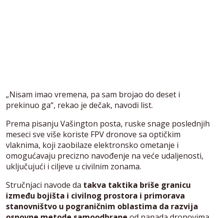
„Nisam imao vremena, pa sam brojao do deset i
prekinuo ga“, rekao je dečak, navodi list.
Prema pisanju Vašington posta, ruske snage poslednjih
meseci sve više koriste FPV dronove sa optičkim
vlaknima, koji zaobilaze elektronsko ometanje i
omogućavaju precizno navođenje na veće udaljenosti,
uključujući i ciljeve u civilnim zonama.
Stručnjaci navode da
takva taktika briše granicu
između bojišta i civilnog prostora i primorava
stanovništvo u pograničnim oblastima da razvija
osnovne metode samoodbrane
od napada dronovima.