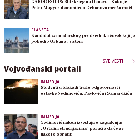
GABOR BODIŠ: Blitzkrieg na Dunavu – Kako je
Peter Magyar demontirao Orbanovu mrežu moći
PLANETA
Kandidat za mađarskog predsednika čovek koji je
pobedio Orbanov sistem
SVE VESTI
Vojvođanski portali
IN MEDIJA
Studenti u blokadi traže odgovornost i
ostavke Nedimovića, Pavlovića i Samardžića
IN MEDIJA
Nedimović nakon izveštaja o zagađenju:
„Ostalim stručnjacima“ poručio da će se
uskoro obratiti