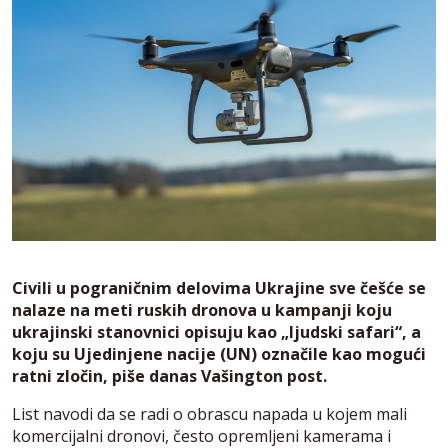
Civili u pograničnim delovima Ukrajine sve češće se
nalaze na meti ruskih dronova u kampanji koju
ukrajinski stanovnici opisuju kao „ljudski safari“, a
koju su Ujedinjene nacije (UN) označile kao mogući
ratni zločin, piše danas Vašington post.
List navodi da se radi o obrascu napada u kojem mali
komercijalni dronovi, često opremljeni kamerama i