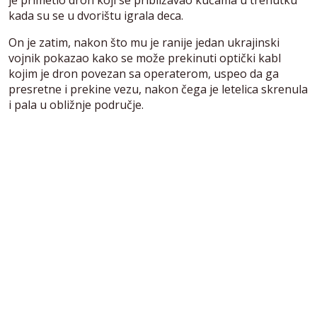
je primetio dron koji se približavao kućama u trenutku
kada su se u dvorištu igrala deca.
On je zatim, nakon što mu je ranije jedan ukrajinski
vojnik pokazao kako se može prekinuti optički kabl
kojim je dron povezan sa operaterom, uspeo da ga
presretne i prekine vezu, nakon čega je letelica skrenula
i pala u obližnje područje.