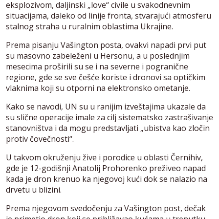
eksplozivom, daljinski „love“ civile u svakodnevnim
situacijama, daleko od linije fronta, stvarajući atmosferu
stalnog straha u ruralnim oblastima Ukrajine.
Prema pisanju Vašington posta, ovakvi napadi prvi put
su masovno zabeleženi u Hersonu, a u poslednjim
mesecima proširili su se i na severne i pogranične
regione, gde se sve češće koriste i dronovi sa optičkim
vlaknima koji su otporni na elektronsko ometanje.
Kako se navodi, UN su u ranijim izveštajima ukazale da
su slične operacije imale za cilj sistematsko zastrašivanje
stanovništva i da mogu predstavljati „ubistva kao zločin
protiv čovečnosti“.
U takvom okruženju žive i porodice u oblasti Černihiv,
gde je 12-godišnji Anatolij Prohorenko preživeo napad
kada je dron krenuo ka njegovoj kući dok se nalazio na
drvetu u blizini.
Prema njegovom svedočenju za Vašington post, dečak