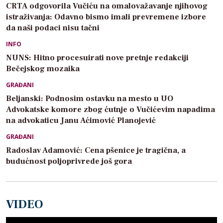
CRTA odgovorila Vučiću na omalovažavanje njihovog
istraživanja: Odavno bismo imali prevremene izbore
da naši podaci nisu tačni
INFO
NUNS: Hitno procesuirati nove pretnje redakciji
Bečejskog mozaika
GRAĐANI
Beljanski: Podnosim ostavku na mesto u UO
Advokatske komore zbog ćutnje o Vučićevim napadima
na advokaticu Janu Aćimović Planojević
GRAĐANI
Radoslav Adamović: Cena pšenice je tragična, a
budućnost poljoprivrede još gora
VIDEO