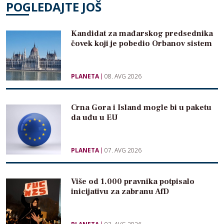
POGLEDAJTE JOŠ
Kandidat za mađarskog predsednika
čovek koji je pobedio Orbanov sistem
PLANETA
08. AVG 2026
Crna Gora i Island mogle bi u paketu
da uđu u EU
PLANETA
07. AVG 2026
Više od 1.000 pravnika potpisalo
inicijativu za zabranu AfD