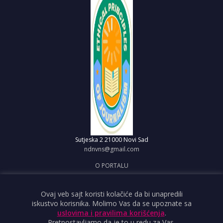
Sutjeska 2
21000 Novi Sad
ndnvns@gmail.com
O PORTALU
IMPRESUM
OBJAVI VEST
Ovaj veb sajt koristi kolačiće da bi unapredili
iskustvo korisnika. Molimo Vas da se upoznate sa
USLOVI KORIŠĆENJA
uslovima i pravilima korišćenja
.
Pretpostavljamo da je to u redu za Vas.