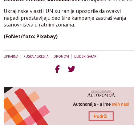
Ukrajinske vlasti i UN su ranije upozorile da ovakvi
napadi predstavljaju deo šire kampanje zastrašivanja
stanovništva u ratnim zonama.
(FoNet/foto: Pixabay)
|
|
|
UKRAJINA
RUSKA AGRESIJA
DRONOVI
LJUDSKI SAFARI