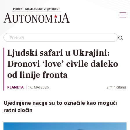
Skip to main content
Ljudski safari u Ukrajini:
Dronovi ‘love’ civile daleko
od linije fronta
PLANETA
16. MAJ 2026.
2
min čitanja
Ujedinjene nacije su to označile kao mogući
ratni zločin