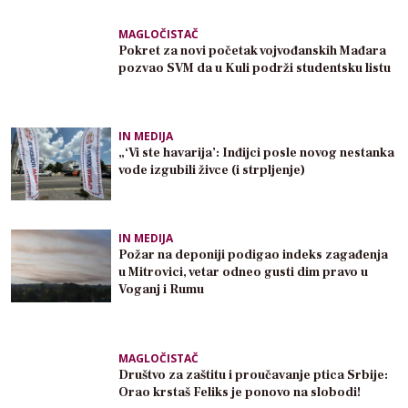
MAGLOČISTAČ
Pokret za novi početak vojvođanskih Mađara
pozvao SVM da u Kuli podrži studentsku listu
IN MEDIJA
„‘Vi ste havarija’: Inđijci posle novog nestanka
vode izgubili živce (i strpljenje)
IN MEDIJA
Požar na deponiji podigao indeks zagađenja
u Mitrovici, vetar odneo gusti dim pravo u
Voganj i Rumu
MAGLOČISTAČ
Društvo za zaštitu i proučavanje ptica Srbije:
Orao krstaš Feliks je ponovo na slobodi!