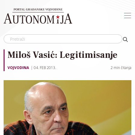
Skip to main content
Miloš Vasić: Legitimisanje
VOJVODINA
04. FEB 2013.
2
min čitanja