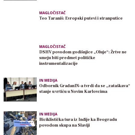
MAGLOČISTAČ
Teo Taraniš: Evropski putevi i stranputice
MAGLOČISTAČ
DSHV povodom godišnjice „Oluje“: Žrtve ne
smeju biti predmet političke
instrumentalizacije
IN MEDIJA
Odbornik GrađanIN-a tvrdi da se „zataškava“
stanje u vrtiću u Novim Karlovcima
IN MEDIJA
Biciklistička tura iz Inđije ka Beogradu
povodom skupa na Slaviji