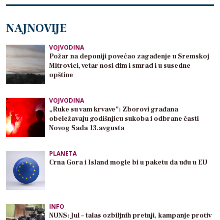
NAJNOVIJE
VOJVODINA
Požar na deponiji povećao zagađenje u Sremskoj
Mitrovici, vetar nosi dim i smrad i u susedne
opštine
VOJVODINA
„Ruke su vam krvave”: Zborovi građana
obeležavaju godišnjicu sukoba i odbrane časti
Novog Sada 13.avgusta
PLANETA
Crna Gora i Island mogle bi u paketu da uđu u EU
INFO
NUNS: Jul – talas ozbiljnih pretnji, kampanje protiv