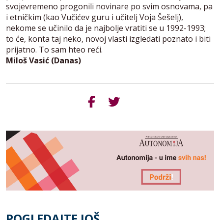
svojevremeno progonili novinare po svim osnovama, pa
i etničkim (kao Vučićev guru i učitelj Voja Šešelj),
nekome se učinilo da je najbolje vratiti se u 1992-1993;
to će, konta taj neko, novoj vlasti izgledati poznato i biti
prijatno. To sam hteo reći.
Miloš Vasić (Danas)
POGLEDAJTE JOŠ