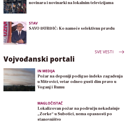
novinara i novinarki na lokalnim televizijama
STAV
SAVO ĐURĐIĆ: Ko nameće selektivnu pravdu
SVE VESTI
Vojvođanski portali
IN MEDIJA
Požar na deponiji podigao indeks zagađenja
u Mitrovici, vetar odneo gusti dim pravo u
Voganj i Rumu
MAGLOČISTAČ
Lokalizovan požar na području nekadašnje
„Zorke“ u Subotici, nema opasnosti po
stanovništvo