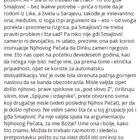
Smajlović – bez ikakve potrebe – priča o tome da je
rodom iz Like, a živela u Sarajevu, takođe je irelevantno;
ona, međutim, iz toga crpi argument da – eto – od svoga
porekla i prezimena (Ugrica, pa Smajlović) ne treba
praviti problem i šta sad? Pa niko nije gđi Smajlović
zamerio ni devojačko, ni udato, prezime; ona pak koristi
insinuacije Njihovog Pečata da Dinku zameri njegovo
ime. Eto nas opet na početku devedesetih godina, kao
da ničega nije bilo: nečije ime, pa prema tome i etnička
pripadnost, opet se koriste za automatsku
diskvalifikaciju. Već je ovde bila skrenuta pažnja gornjem
naslovu da se banda obezobrazila. Misle valjda: opet
došlo njihovo, prave spiskove za „pod slovo Z“, ćirilizuju
silom, love „špijune i izdajnike“, prete otvoreno svima
koji drugačije misle (videti poslednji Njihov Pečat), jer da
je došlo njihovo. Ne vidim samo šta će u toj grupaciji još i
gđa Smajlović. Pa nije valjda spala na argumentaciju
Njihovog Pečata, za ime Božje? Ume ona i bolje, kako
što znamo. Možda bi trebalo razmotriti i sledeću
pretpostavku: pošto su na vlast došli isti oni koji su