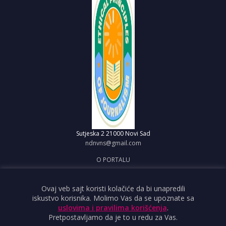
Sutjeska 2
21000 Novi Sad
ndnvns@gmail.com
O PORTALU
IMPRESUM
OBJAVI VEST
Ovaj veb sajt koristi kolačiće da bi unapredili
iskustvo korisnika. Molimo Vas da se upoznate sa
USLOVI KORIŠĆENJA
uslovima i pravilima korišćenja
.
Pretpostavljamo da je to u redu za Vas.