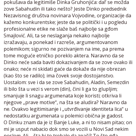
pokušava da legitimiše Dinka Gruhonjića: dal’ se možda
zove Sabahudin ili tako nešto? Jeste Dinko predsednik
Nezavisnog društva novinara Vojvodine, organizacije da
kažemo konkurentske; jeste da se politički i u pogledu
profesionalne etike ne slaže baš najbolje sa gđom
Smajlović. Ali, ta se neslaganja nekako najbolje
izražavaju, a ponekad i razreše, argumentovanom
polemikom; sigurno ne pozivanjem na ime, pa prema
tome moguće etničko poreklo aktera. Naravno da se
Dinko neće sada baviti dokazivanjem da se zove ovako ili
onako; neće ni skidati gaće da dokaže da nije obrezan
(kao što se radilo); ima čovek svoje dostojanstvo.
Uostalom: sve i da se zove Sabahudin, Aladin, Semezdin
ili bilo šta u vezi s verom (din), čini li ga to glupljim;
smanjuje li snagu argumenata koje koristi; otkriva li
njegove „prave motive“, na šta se aludira? Naravno da
ne. Ovakvo legitimisanje i „utvrđivanje identiteta lica“ u
nedostatku argumenata u polemici obična je gadost.
O Dinku znam da je iz Banje Luke, a ni to nisam pitao; on
mi je usput nabacio dok smo se vozili u Novi Sad nekim
poslom. Ali – šta bi to trebalo da znači? To što gđa