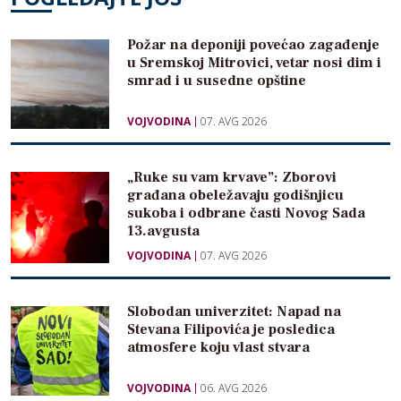
Požar na deponiji povećao zagađenje
u Sremskoj Mitrovici, vetar nosi dim i
smrad i u susedne opštine
VOJVODINA
07. AVG 2026
„Ruke su vam krvave”: Zborovi
građana obeležavaju godišnjicu
sukoba i odbrane časti Novog Sada
13.avgusta
VOJVODINA
07. AVG 2026
Slobodan univerzitet: Napad na
Stevana Filipovića je posledica
atmosfere koju vlast stvara
VOJVODINA
06. AVG 2026