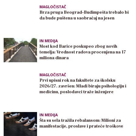
MAGLOČISTAČ
Brza pruga Beograd–Budimpešta trebalo bi
da bude puštena u saobraćaj na jesen
IN MEDIJA
Most kod Barice poskupeo zbog novih
temelja: Vrednost radova procenjena na 17
miliona dinara
MAGLOČISTAČ
Prvi upisni rok na fakultete za školsku
2026/27. završen: Mladi biraju psihologiju i
medicinu, poslodavci traže inženjere
IN MEDIJA
Šta su sela tražila rebalansom: Milioni za
manifestacije, proslave i prateće troškove