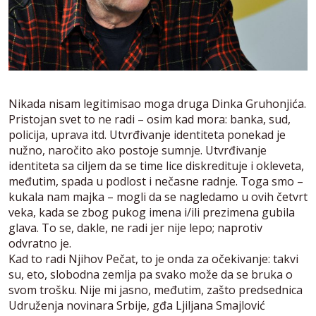
Nikada nisam legitimisao moga druga Dinka Gruhonjića.
Pristojan svet to ne radi – osim kad mora: banka, sud,
policija, uprava itd. Utvrđivanje identiteta ponekad je
nužno, naročito ako postoje sumnje. Utvrđivanje
identiteta sa ciljem da se time lice diskredituje i okleveta,
međutim, spada u podlost i nečasne radnje. Toga smo –
kukala nam majka – mogli da se nagledamo u ovih četvrt
veka, kada se zbog pukog imena i/ili prezimena gubila
glava. To se, dakle, ne radi jer nije lepo; naprotiv
odvratno je.
Kad to radi Njihov Pečat, to je onda za očekivanje: takvi
su, eto, slobodna zemlja pa svako može da se bruka o
svom trošku. Nije mi jasno, međutim, zašto predsednica
Udruženja novinara Srbije, gđa Ljiljana Smajlović