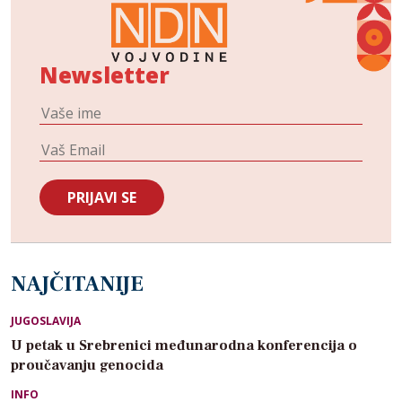
Newsletter
NAJČITANIJE
JUGOSLAVIJA
U petak u Srebrenici međunarodna konferencija o
proučavanju genocida
INFO