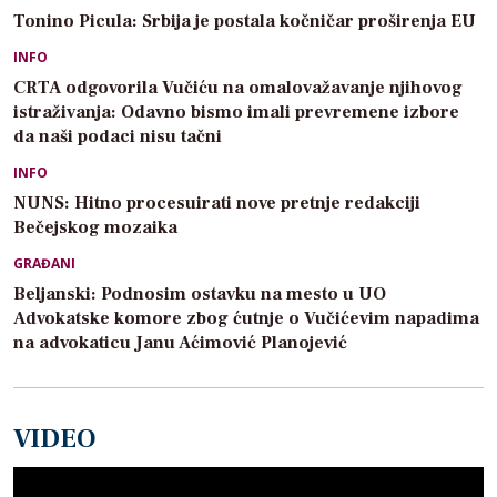
Tonino Picula: Srbija je postala kočničar proširenja EU
INFO
CRTA odgovorila Vučiću na omalovažavanje njihovog
istraživanja: Odavno bismo imali prevremene izbore
da naši podaci nisu tačni
INFO
NUNS: Hitno procesuirati nove pretnje redakciji
Bečejskog mozaika
GRAĐANI
Beljanski: Podnosim ostavku na mesto u UO
Advokatske komore zbog ćutnje o Vučićevim napadima
na advokaticu Janu Aćimović Planojević
VIDEO