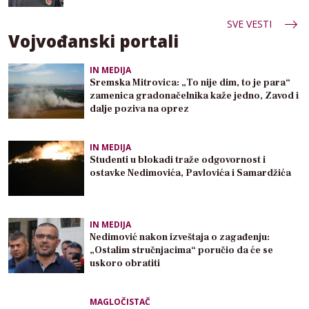
SVE VESTI
Vojvođanski portali
IN MEDIJA
Sremska Mitrovica: „To nije dim, to je para“
zamenica gradonačelnika kaže jedno, Zavod i
dalje poziva na oprez
IN MEDIJA
Studenti u blokadi traže odgovornost i
ostavke Nedimovića, Pavlovića i Samardžića
IN MEDIJA
Nedimović nakon izveštaja o zagađenju:
„Ostalim stručnjacima“ poručio da će se
uskoro obratiti
MAGLOČISTAČ