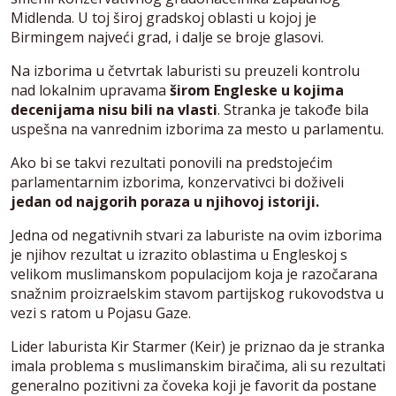
Midlenda. U toj široj gradskoj oblasti u kojoj je
Birmingem najveći grad, i dalje se broje glasovi.
Na izborima u četvrtak laburisti su preuzeli kontrolu
nad lokalnim upravama
širom Engleske u kojima
decenijama nisu bili na vlasti
. Stranka je takođe bila
uspešna na vanrednim izborima za mesto u parlamentu.
Ako bi se takvi rezultati ponovili na predstojećim
parlamentarnim izborima, konzervativci bi doživeli
jedan od najgorih poraza u njihovoj istoriji.
Jedna od negativnih stvari za laburiste na ovim izborima
je njihov rezultat u izrazito oblastima u Engleskoj s
velikom muslimanskom populacijom koja je razočarana
snažnim proizraelskim stavom partijskog rukovodstva u
vezi s ratom u Pojasu Gaze.
Lider laburista Kir Starmer (Keir) je priznao da je stranka
imala problema s muslimanskim biračima, ali su rezultati
generalno pozitivni za čoveka koji je favorit da postane