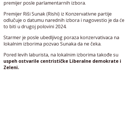
premijer posle parlamentarnih izbora.
Premijer Riši Sunak (Rishi) iz Konzervativne partije
odlučuje o datumu narednih izbora i nagovestio je da će
to biti u drugoj polovini 2024.
Starmer je posle ubedljivog poraza konzervativaca na
lokalnim izborima pozvao Sunaka da ne čeka.
Pored levih laburista, na lokalnim izborima takođe su
uspeh ostvarile centrističke Liberalne demokrate i
Zeleni.