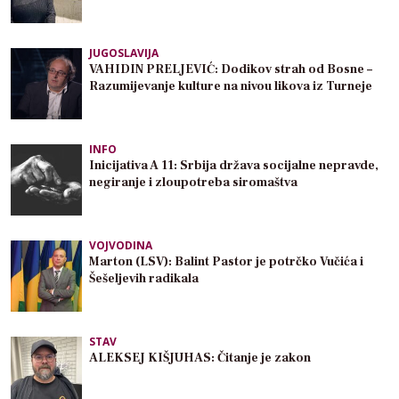
JUGOSLAVIJA
VAHIDIN PRELJEVIĆ: Dodikov strah od Bosne –
Razumijevanje kulture na nivou likova iz Turneje
INFO
Inicijativa A 11: Srbija država socijalne nepravde,
negiranje i zloupotreba siromaštva
VOJVODINA
Marton (LSV): Balint Pastor je potrčko Vučića i
Šešeljevih radikala
STAV
ALEKSEJ KIŠJUHAS: Čitanje je zakon