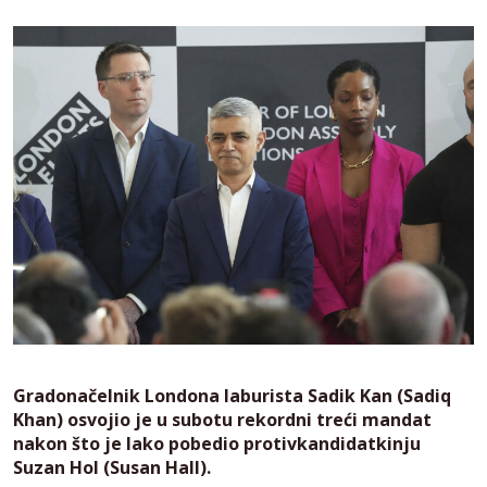
Gradonačelnik Londona laburista Sadik Kan (Sadiq
Khan) osvojio je u subotu rekordni treći mandat
nakon što je lako pobedio protivkandidatkinju
Suzan Hol (Susan Hall).