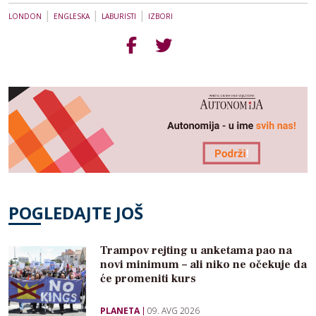
|
|
|
LONDON
ENGLESKA
LABURISTI
IZBORI
POGLEDAJTE JOŠ
Trampov rejting u anketama pao na
novi minimum – ali niko ne očekuje da
će promeniti kurs
PLANETA
09. AVG 2026