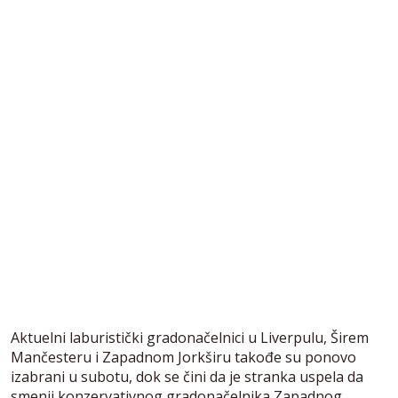
Aktuelni laburistički gradonačelnici u Liverpulu, Širem
Mančesteru i Zapadnom Jorkširu takođe su ponovo
izabrani u subotu, dok se čini da je stranka uspela da
smenii konzervativnog gradonačelnika Zapadnog