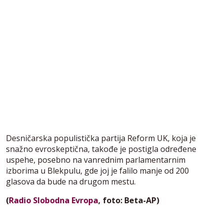
Desničarska populistička partija Reform UK, koja je
snažno evroskeptična, takođe je postigla određene
uspehe, posebno na vanrednim parlamentarnim
izborima u Blekpulu, gde joj je falilo manje od 200
glasova da bude na drugom mestu.
(
Radio Slobodna Evropa
, foto: Beta-AP)