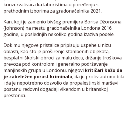
konzervativaca ka laburistima u poređenju s
prethodnim izborima za gradonačelnika 2021.
Kan, koji je zamenio bivšeg premijera Borisa Džonsona
(Johnson) na mestu gradonačelnika Londona 2016.
godine, u poslednjih nekoliko godina izaziva podele.
Dok mu njegove pristalice pripisuju uspehe u nizu
oblasti, kao što je proširenje stambenih objekata,
besplatni školski obroci za malu decu, držanje troškova
prevoza pod kontrolom i generalno podržavanje
manjinskih grupa u Londonu, njegovi
kritičari kažu da
je zabeležen porast kriminala
, da je protiv automobila
i da je nepotrebno dozvolio da propalestinski marševi
postanu redovni događaji vikendom u britanskoj
prestonici.