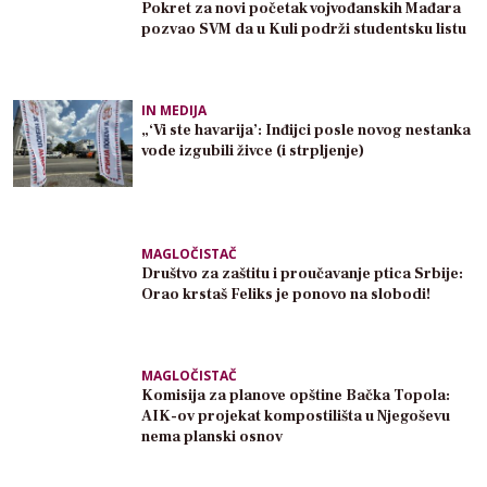
Pokret za novi početak vojvođanskih Mađara
pozvao SVM da u Kuli podrži studentsku listu
IN MEDIJA
„‘Vi ste havarija’: Inđijci posle novog nestanka
vode izgubili živce (i strpljenje)
MAGLOČISTAČ
Društvo za zaštitu i proučavanje ptica Srbije:
Orao krstaš Feliks je ponovo na slobodi!
MAGLOČISTAČ
Komisija za planove opštine Bačka Topola:
AIK-ov projekat kompostilišta u Njegoševu
nema planski osnov