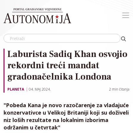
Skip to main content
Laburista Sadiq Khan osvojio
rekordni treći mandat
gradonačelnika Londona
PLANETA
04. MAJ 2024.
2
min čitanja
"Pobeda Kana je novo razočarenje za vladajuće
konzervativce u Velikoj Britaniji koji su doživeli
niz loših rezultate na lokalnim izborima
održanim u četvrtak"