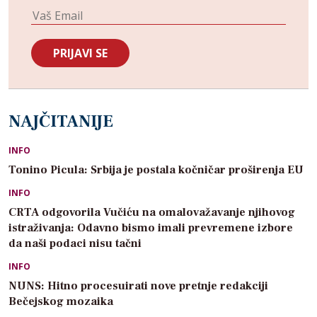
NAJČITANIJE
INFO
Tonino Picula: Srbija je postala kočničar proširenja EU
INFO
CRTA odgovorila Vučiću na omalovažavanje njihovog
istraživanja: Odavno bismo imali prevremene izbore
da naši podaci nisu tačni
INFO
NUNS: Hitno procesuirati nove pretnje redakciji
Bečejskog mozaika