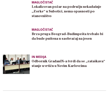
MAGLOČISTAČ
Lokalizovan požar na području nekadašnje
„Zorke“ u Subotici, nema opasnosti po
stanovništvo
MAGLOČISTAČ
Brza pruga Beograd–Budimpešta trebalo bi
da bude puštena u saobraćaj na jesen
IN MEDIJA
Odbornik GrađanIN-a tvrdi da se „zataškava“
stanje u vrtiću u Novim Karlovcima