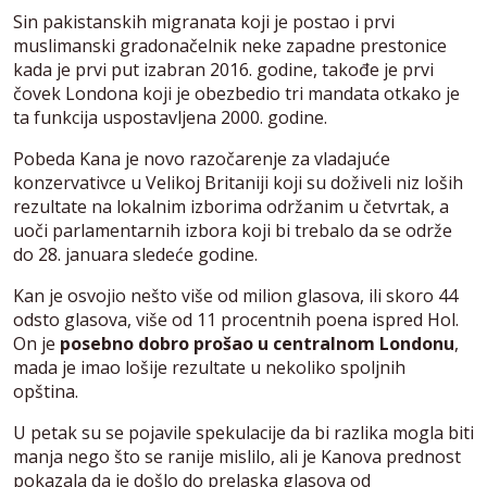
Sin pakistanskih migranata koji je postao i prvi
muslimanski gradonačelnik neke zapadne prestonice
kada je prvi put izabran 2016. godine, takođe je prvi
čovek Londona koji je obezbedio tri mandata otkako je
ta funkcija uspostavljena 2000. godine.
Pobeda Kana je novo razočarenje za vladajuće
konzervativce u Velikoj Britaniji koji su doživeli niz loših
rezultate na lokalnim izborima održanim u četvrtak, a
uoči parlamentarnih izbora koji bi trebalo da se održe
do 28. januara sledeće godine.
Kan je osvojio nešto više od milion glasova, ili skoro 44
odsto glasova, više od 11 procentnih poena ispred Hol.
On je
posebno dobro prošao u centralnom Londonu
,
mada je imao lošije rezultate u nekoliko spoljnih
opština.
U petak su se pojavile spekulacije da bi razlika mogla biti
manja nego što se ranije mislilo, ali je Kanova prednost
pokazala da je došlo do prelaska glasova od