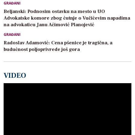
GRAĐANI
Beljanski: Podnosim ostavku na mesto u UO
Advokatske komore zbog ćutnje o Vučićevim napadima
na advokaticu Janu Aćimović Planojević
GRAĐANI
Radoslav Adamović: Cena pšenice je tragična, a
budućnost poljoprivrede još gora
VIDEO