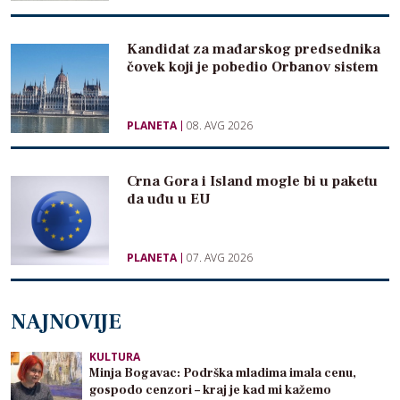
Kandidat za mađarskog predsednika
čovek koji je pobedio Orbanov sistem
PLANETA
08. AVG 2026
Crna Gora i Island mogle bi u paketu
da uđu u EU
PLANETA
07. AVG 2026
NAJNOVIJE
KULTURA
Minja Bogavac: Podrška mladima imala cenu,
gospodo cenzori – kraj je kad mi kažemo