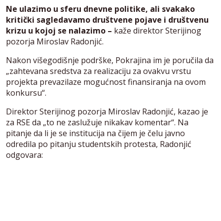
Ne ulazimo u sferu dnevne politike, ali svakako
kritički sagledavamo društvene pojave i društvenu
krizu u kojoj se nalazimo –
kaže direktor Sterijinog
pozorja Miroslav Radonjić.
Nakon višegodišnje podrške, Pokrajina im je poručila da
„zahtevana sredstva za realizaciju za ovakvu vrstu
projekta prevazilaze mogućnost finansiranja na ovom
konkursu“.
Direktor Sterijinog pozorja Miroslav Radonjić, kazao je
za RSE da „to ne zaslužuje nikakav komentar“. Na
pitanje da li je se institucija na čijem je čelu javno
odredila po pitanju studentskih protesta, Radonjić
odgovara: