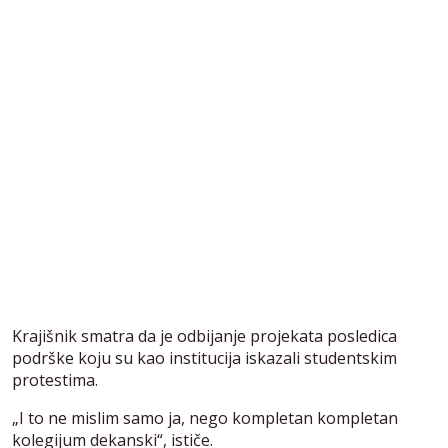
Krajišnik smatra da je odbijanje projekata posledica
podrške koju su kao institucija iskazali studentskim
protestima.
„I to ne mislim samo ja, nego kompletan kompletan
kolegijum dekanski“, ističe.