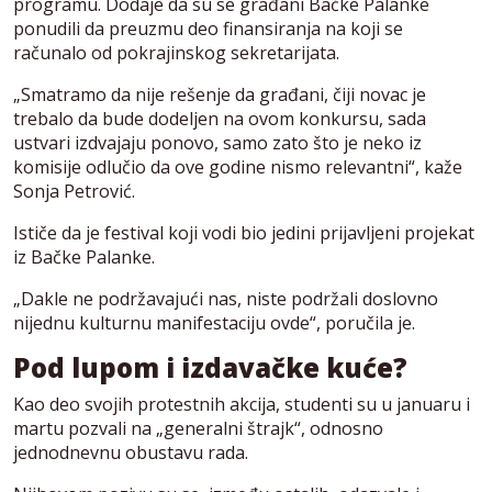
programu. Dodaje da su se građani Bačke Palanke
ponudili da preuzmu deo finansiranja na koji se
računalo od pokrajinskog sekretarijata.
„Smatramo da nije rešenje da građani, čiji novac je
trebalo da bude dodeljen na ovom konkursu, sada
ustvari izdvajaju ponovo, samo zato što je neko iz
komisije odlučio da ove godine nismo relevantni“, kaže
Sonja Petrović.
Ističe da je festival koji vodi bio jedini prijavljeni projekat
iz Bačke Palanke.
„Dakle ne podržavajući nas, niste podržali doslovno
nijednu kulturnu manifestaciju ovde“, poručila je.
Pod lupom i izdavačke kuće?
Kao deo svojih protestnih akcija, studenti su u januaru i
martu pozvali na „generalni štrajk“, odnosno
jednodnevnu obustavu rada.