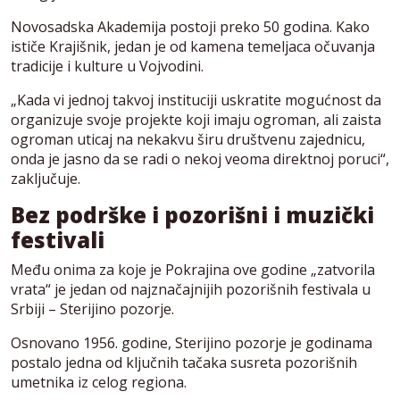
Novosadska Akademija postoji preko 50 godina. Kako
ističe Krajišnik, jedan je od kamena temeljaca očuvanja
tradicije i kulture u Vojvodini.
„Kada vi jednoj takvoj instituciji uskratite mogućnost da
organizuje svoje projekte koji imaju ogroman, ali zaista
ogroman uticaj na nekakvu širu društvenu zajednicu,
onda je jasno da se radi o nekoj veoma direktnoj poruci“,
zaključuje.
Bez podrške i pozorišni i muzički
festivali
Među onima za koje je Pokrajina ove godine „zatvorila
vrata“ je jedan od najznačajnijih pozorišnih festivala u
Srbiji – Sterijino pozorje.
Osnovano 1956. godine, Sterijino pozorje je godinama
postalo jedna od ključnih tačaka susreta pozorišnih
umetnika iz celog regiona.