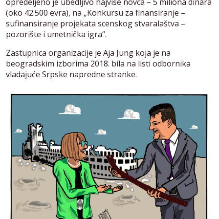
opredeljeno je ubedljivo najviše novca – 5 miliona dinara
(oko 42.500 evra), na „Konkursu za finansiranje –
sufinansiranje projekata scenskog stvaralaštva –
pozorište i umetnička igra“.
Zastupnica organizacije je Aja Jung koja je na
beogradskim izborima 2018. bila na listi odbornika
vladajuće Srpske napredne stranke.