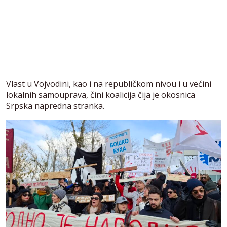
Vlast u Vojvodini, kao i na republičkom nivou i u većini
lokalnih samouprava, čini koalicija čija je okosnica
Srpska napredna stranka.