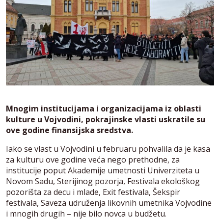
Mnogim institucijama i organizacijama iz oblasti
kulture u Vojvodini, pokrajinske vlasti uskratile su
ove godine finansijska sredstva.
Iako se vlast u Vojvodini u februaru pohvalila da je kasa
za kulturu ove godine veća nego prethodne, za
institucije poput Akademije umetnosti Univerziteta u
Novom Sadu, Sterijinog pozorja, Festivala ekološkog
pozorišta za decu i mlade, Exit festivala, Šekspir
festivala, Saveza udruženja likovnih umetnika Vojvodine
i mnogih drugih – nije bilo novca u budžetu.