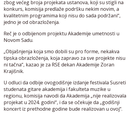
zbog većeg broja projekata ustanova, koji su stigli na
konkurs, komisija predlaže podršku nekim novim, a
kvalitetnim programima koji nisu do sada podržani“,
jedno je od obrazloženja.
Reč je o odbijenom projektu Akademije umetnosti u
Novom Sadu.
„Objašnjenja koja smo dobili su pro forme, nekakva
tipska obrazloženja, koja zapravo za sve projekte nisu
ni tačna“, kazao je za RSE dekan Akademije Zoran
Krajišnik.
U odluci da odbije ovogodišnje izdanje festivala Susreti
studenata gitare akademija i fakulteta muzike u
regionu, komisija navodi da Akademija „nije realizovala
projekat u 2024. godini“, i da se očekuje da „godišnji
koncert iz prethodne godine bude realizovan u ovoj“.