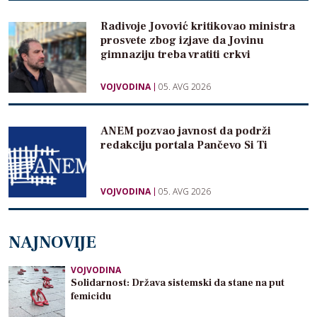
Radivoje Jovović kritikovao ministra
prosvete zbog izjave da Jovinu
gimnaziju treba vratiti crkvi
VOJVODINA
05. AVG 2026
ANEM pozvao javnost da podrži
redakciju portala Pančevo Si Ti
VOJVODINA
05. AVG 2026
NAJNOVIJE
VOJVODINA
Solidarnost: Država sistemski da stane na put
femicidu