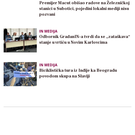
Premijer Macut obišao radove na Železničkoj
stanici u Subotici, pojedini lokalni mediji nisu
pozvani
IN MEDIJA
Odbornik GrađanIN-a tvrdi da se „zataškava“
stanje u vrtiću u Novim Karlovcima
IN MEDIJA
Biciklistička tura iz Inđije ka Beogradu
povodom skupa na Slaviji