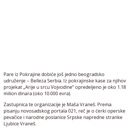
Pare iz Pokrajine dobiće još jedno beogradsko
udruženje – Belleza Serbia. Iz pokrajinske kase za njihov
projekat „Arije u srcu Vojvodine“ opredeljeno je oko 1.18
milion dinara (oko 10.000 evra).
Zastupnica te organizacije je Maša Vraneš. Prema
pisanju novosadskog portala 021, reč je o ćerki operske
pevačice i narodne poslanice Srpske napredne stranke
Ljubice Vraneš.