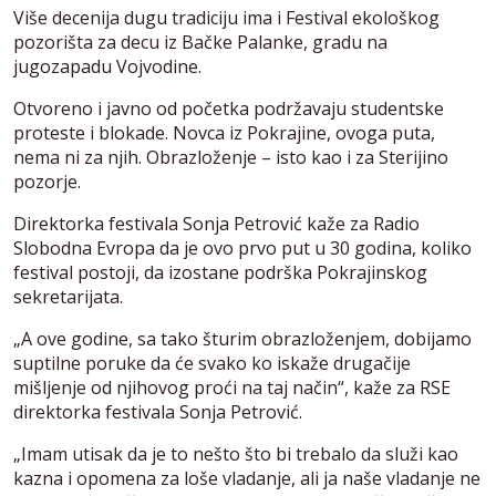
Više decenija dugu tradiciju ima i Festival ekološkog
pozorišta za decu iz Bačke Palanke, gradu na
jugozapadu Vojvodine.
Otvoreno i javno od početka podržavaju studentske
proteste i blokade. Novca iz Pokrajine, ovoga puta,
nema ni za njih. Obrazloženje – isto kao i za Sterijino
pozorje.
Direktorka festivala Sonja Petrović kaže za Radio
Slobodna Evropa da je ovo prvo put u 30 godina, koliko
festival postoji, da izostane podrška Pokrajinskog
sekretarijata.
„A ove godine, sa tako šturim obrazloženjem, dobijamo
suptilne poruke da će svako ko iskaže drugačije
mišljenje od njihovog proći na taj način“, kaže za RSE
direktorka festivala Sonja Petrović.
„Imam utisak da je to nešto što bi trebalo da služi kao
kazna i opomena za loše vladanje, ali ja naše vladanje ne