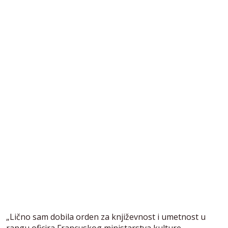
„Lično sam dobila orden za književnost i umetnost u
rangu oficira Francuskog ministarstva kulture.