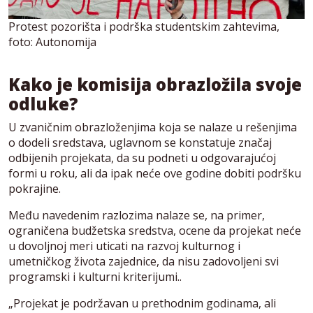
Protest pozorišta i podrška studentskim zahtevima,
foto: Autonomija
Kako je komisija obrazložila svoje
odluke?
U zvaničnim obrazloženjima koja se nalaze u rešenjima
o dodeli sredstava, uglavnom se konstatuje značaj
odbijenih projekata, da su podneti u odgovarajućoj
formi u roku, ali da ipak neće ove godine dobiti podršku
pokrajine.
Među navedenim razlozima nalaze se, na primer,
ograničena budžetska sredstva, ocene da projekat neće
u dovoljnoj meri uticati na razvoj kulturnog i
umetničkog života zajednice, da nisu zadovoljeni svi
programski i kulturni kriterijumi..
„Projekat je podržavan u prethodnim godinama, ali