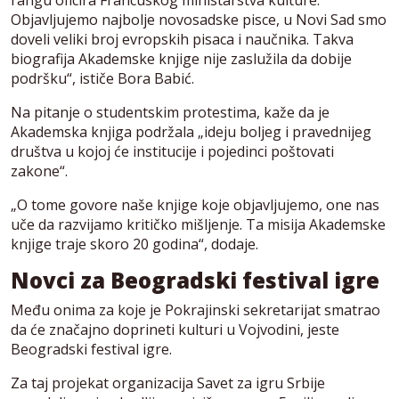
Objavljujemo najbolje novosadske pisce, u Novi Sad smo
doveli veliki broj evropskih pisaca i naučnika. Takva
biografija Akademske knjige nije zaslužila da dobije
podršku“, ističe Bora Babić.
Na pitanje o studentskim protestima, kaže da je
Akademska knjiga podržala „ideju boljeg i pravednijeg
društva u kojoj će institucije i pojedinci poštovati
zakone“.
„O tome govore naše knjige koje objavljujemo, one nas
uče da razvijamo kritičko mišljenje. Ta misija Akademske
knjige traje skoro 20 godina“, dodaje.
Novci za Beogradski festival igre
Među onima za koje je Pokrajinski sekretarijat smatrao
da će značajno doprineti kulturi u Vojvodini, jeste
Beogradski festival igre.
Za taj projekat organizacija Savet za igru Srbije