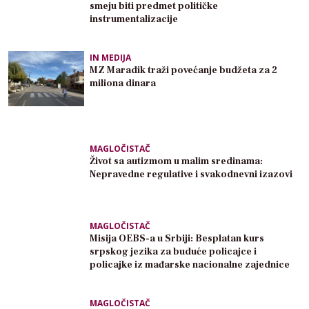
smeju biti predmet političke
instrumentalizacije
IN MEDIJA
MZ Maradik traži povećanje budžeta za 2
miliona dinara
MAGLOČISTAČ
Život sa autizmom u malim sredinama:
Nepravedne regulative i svakodnevni izazovi
MAGLOČISTAČ
Misija OEBS-a u Srbiji: Besplatan kurs
srpskog jezika za buduće policajce i
policajke iz mađarske nacionalne zajednice
MAGLOČISTAČ