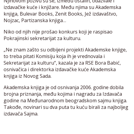
Njihovom pozivu su se, između ostalih, odazvale i
izdavačke kuće i knjižare. Među njima su Akademska
knjiga, Bulevar Books, Zenit Books, Jež izdavaštvo,
Nojzac, Partizanska knjiga…
Niko od njih nije prošao konkurs koji je raspisao
Pokrajinski sekretarijat za kulturu.
„Ne znam zašto su odbijeni projekti Akademske knjige,
to treba pitati Komisiju koja ih je vrednovala i
Sekretarijat za kulturu“, kazala je za RSE Bora Babić,
osnivačica i direktorka izdavačke kuće Akademska
knjiga iz Novog Sada.
Akademska knjiga je od osnivanja 2006. godine dobila
brojna priznanja, među kojima i nagradu za Izdavača
godine na Međunarodnom beogradskom sajmu knjiga.
Takođe, novinari su dva puta tu kuću birali za najboljeg
izdavača Sajma.