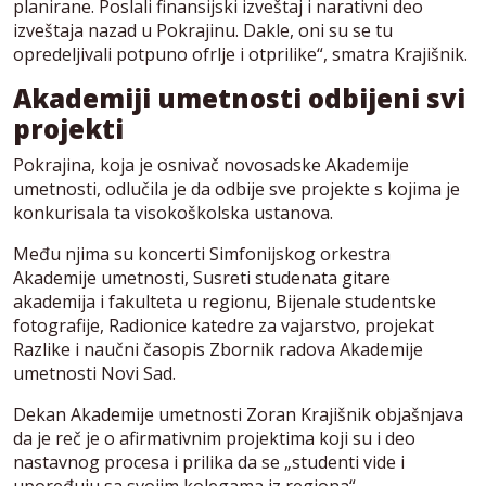
planirane. Poslali finansijski izveštaj i narativni deo
izveštaja nazad u Pokrajinu. Dakle, oni su se tu
opredeljivali potpuno ofrlje i otprilike“, smatra Krajišnik.
Akademiji umetnosti odbijeni svi
projekti
Pokrajina, koja je osnivač novosadske Akademije
umetnosti, odlučila je da odbije sve projekte s kojima je
konkurisala ta visokoškolska ustanova.
Među njima su koncerti Simfonijskog orkestra
Akademije umetnosti, Susreti studenata gitare
akademija i fakulteta u regionu, Bijenale studentske
fotografije, Radionice katedre za vajarstvo, projekat
Razlike i naučni časopis Zbornik radova Akademije
umetnosti Novi Sad.
Dekan Akademije umetnosti Zoran Krajišnik objašnjava
da je reč je o afirmativnim projektima koji su i deo
nastavnog procesa i prilika da se „studenti vide i
upoređuju sa svojim kolegama iz regiona“.