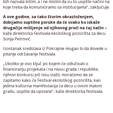
bih nazvala lošim, a i ne mislim da su to uopšte načini na
koje treba da komuniciramo sa institucijama“, zaključuje.
A ove godine, sa tako šturim obrazloženjem,
dobijamo suptilne poruke da će svako ko iskaže
drugačije mišljenje od njihovog proći na taj način –
kaže direktorka Festivala ekološkog pozorišta za decu
Sonja Petrović.
Izostanak sredstava iz Pokrajine mogao bi da dovede u
pitanje održavanje festivala.
„Ukoliko je ovo ključ po kojem će odlučivati o
finansiranju projekata i na nivou grada i republike,
njihovi konkursi još nisu izašli, moraćemo da se
zapitamo kako će Festival ekološkog pozorišta, kao
jedina kulturna manifestacija za decu u ovom malom
gradu, uopšte da opstane“, kaže direktorka festivala.