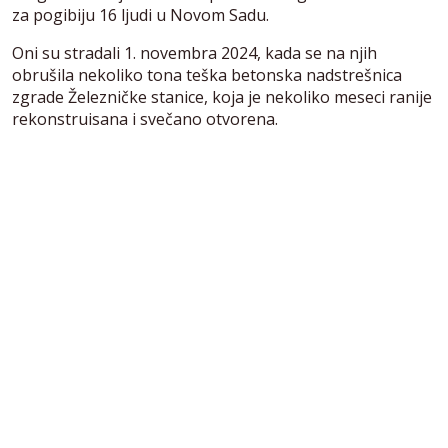
za pogibiju 16 ljudi u Novom Sadu.
Oni su stradali 1. novembra 2024, kada se na njih
obrušila nekoliko tona teška betonska nadstrešnica
zgrade Železničke stanice, koja je nekoliko meseci ranije
rekonstruisana i svečano otvorena.