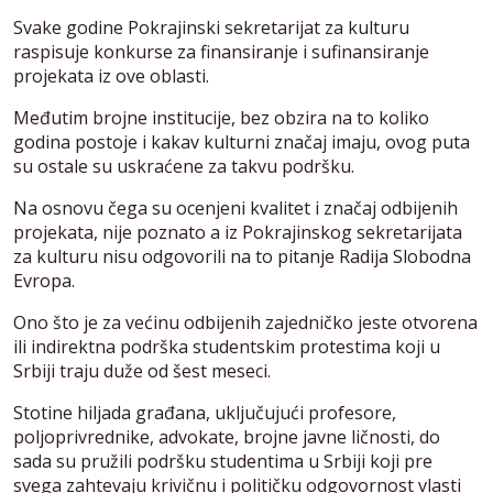
Svake godine Pokrajinski sekretarijat za kulturu
raspisuje konkurse za finansiranje i sufinansiranje
projekata iz ove oblasti.
Međutim brojne institucije, bez obzira na to koliko
godina postoje i kakav kulturni značaj imaju, ovog puta
su ostale su uskraćene za takvu podršku.
Na osnovu čega su ocenjeni kvalitet i značaj odbijenih
projekata, nije poznato a iz Pokrajinskog sekretarijata
za kulturu nisu odgovorili na to pitanje Radija Slobodna
Evropa.
Ono što je za većinu odbijenih zajedničko jeste otvorena
ili indirektna podrška studentskim protestima koji u
Srbiji traju duže od šest meseci.
Stotine hiljada građana, uključujući profesore,
poljoprivrednike, advokate, brojne javne ličnosti, do
sada su pružili podršku studentima u Srbiji koji pre
svega zahtevaju krivičnu i političku odgovornost vlasti