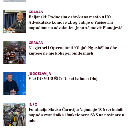
GRAĐANI
Beljanski: Podnosim ostavku na mesto u UO
Advokatske komore zbog ćutnje o Vučićevim
napadima na advokaticu Janu Aćimović Planojević
GRAĐANI
31-vjetori i Operacionit ‘Oluja’: Ngushëllim dhe
kujtesë në një kohëpërbindëshash
JUGOSLAVIJA
VLADO VURUŠIĆ: Deset istina o Oluji
INFO
Fondacija Slavko Ćuruvija: Najmanje 106 verbalnih
napada zvaničnika i funkcionera SNS na novinare u
julu