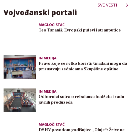
SVE VESTI
Vojvođanski portali
MAGLOČISTAČ
Teo Taraniš: Evropski putevi i stranputice
IN MEDIJA
Pravo koje se retko koristi: Građani mogu da
prisustvuju sednicama Skupštine opštine
IN MEDIJA
Odbornici sutra o rebalansu budžeta i radu
javnih preduzeća
MAGLOČISTAČ
DSHV povodom godišnjice „Oluje“: Žrtve ne