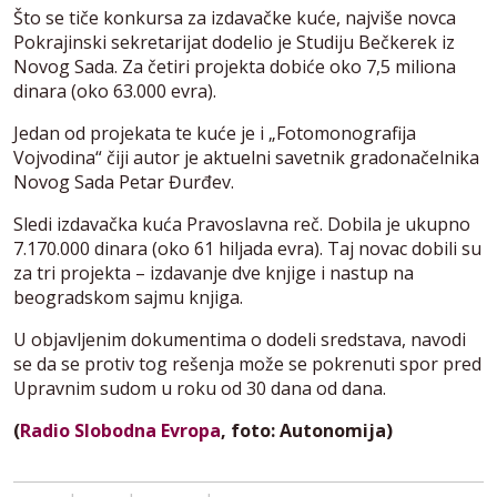
Što se tiče konkursa za izdavačke kuće, najviše novca
Pokrajinski sekretarijat dodelio je Studiju Bečkerek iz
Novog Sada. Za četiri projekta dobiće oko 7,5 miliona
dinara (oko 63.000 evra).
Jedan od projekata te kuće je i „Fotomonografija
Vojvodina“ čiji autor je aktuelni savetnik gradonačelnika
Novog Sada Petar Đurđev.
Sledi izdavačka kuća Pravoslavna reč. Dobila je ukupno
7.170.000 dinara (oko 61 hiljada evra). Taj novac dobili su
za tri projekta – izdavanje dve knjige i nastup na
beogradskom sajmu knjiga.
U objavljenim dokumentima o dodeli sredstava, navodi
se da se protiv tog rešenja može se pokrenuti spor pred
Upravnim sudom u roku od 30 dana od dana.
(
Radio Slobodna Evropa
, foto: Autonomija)