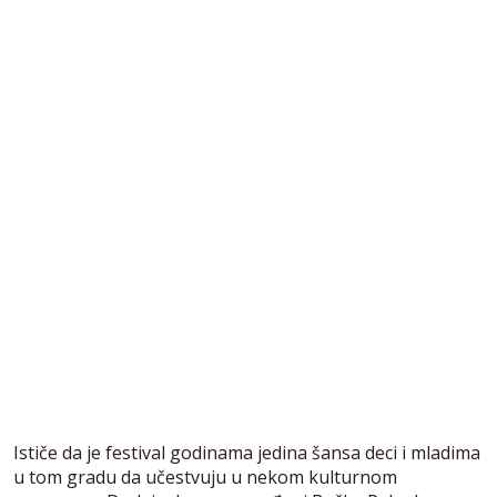
Ističe da je festival godinama jedina šansa deci i mladima
u tom gradu da učestvuju u nekom kulturnom