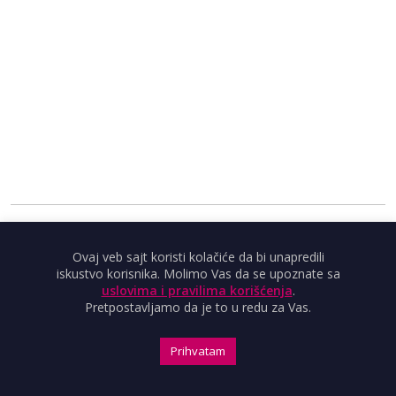
KARIKATURA NEDELJE
Ovaj veb sajt koristi kolačiće da bi unapredili
iskustvo korisnika. Molimo Vas da se upoznate sa
uslovima i pravilima korišćenja
.
Pretpostavljamo da je to u redu za Vas.
Prihvatam