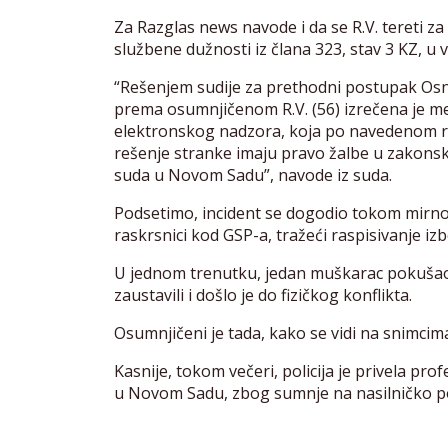
Za Razglas news navode i da se R.V. tereti za
službene dužnosti iz člana 323, stav 3 KZ, u 
“Rešenjem sudije za prethodni postupak Os
prema osumnjičenom R.V. (56) izrečena je 
elektronskog nadzora, koja po navedenom reš
rešenje stranke imaju pravo žalbe u zako
suda u Novom Sadu”, navode iz suda.
Podsetimo, incident se dogodio tokom mirnog
raskrsnici kod GSP-a, tražeći raspisivanje iz
U jednom trenutku, jedan muškarac pokušao 
zaustavili i došlo je do fizičkog konflikta.
Osumnjičeni je tada, kako se vidi na snimcima
Kasnije, tokom večeri, policija je privela pr
u Novom Sadu, zbog sumnje na nasilničko p