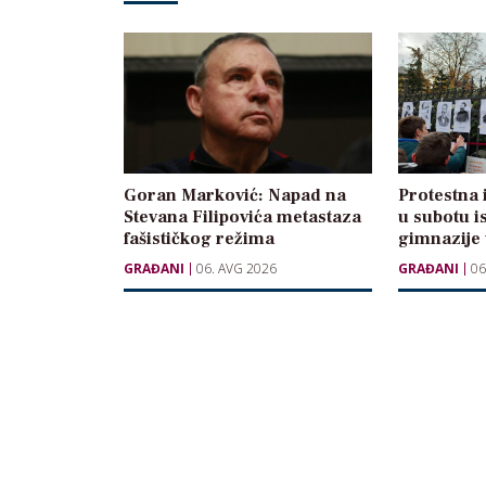
Goran Marković: Napad na
Protestna 
Stevana Filipovića metastaza
u subotu i
fašističkog režima
gimnazije
GRAĐANI
06. AVG 2026
GRAĐANI
06