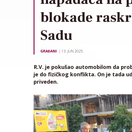
blokade rask
Sadu
GRAĐANI
13. JUN 2025.
R.V. je pokušao automobilom da probi
je do fizičkog konflikta. On je tada ud
priveden.