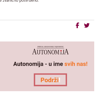
nije zvanično potvrđeno.