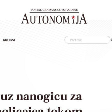
ARHIVA
 uz nanogicu za
olicajca tokom