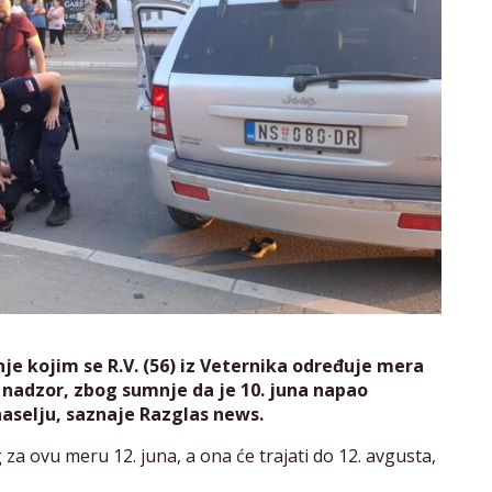
e kojim se R.V. (56) iz Veternika određuje mera
 nadzor, zbog sumnje da je 10. juna napao
aselju, saznaje Razglas news.
za ovu meru 12. juna, a ona će trajati do 12. avgusta,