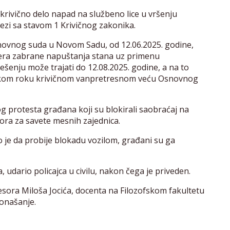
 krivično delo napad na službeno lice u vršenju
vezi sa stavom 1 Krivičnog zakonika.
novnog suda u Novom Sadu, od 12.06.2025. godine,
mera zabrane napuštanja stana uz primenu
enju može trajati do 12.08.2025. godine, a na to
nskom roku krivičnom vanpretresnom veću Osnovnog
 protesta građana koji su blokirali saobraćaj na
bora za savete mesnih zajednica.
je da probije blokadu vozilom, građani su ga
, udario policajca u civilu, nakon čega je priveden.
ofesora Miloša Jocića, docenta na Filozofskom fakultetu
onašanje.