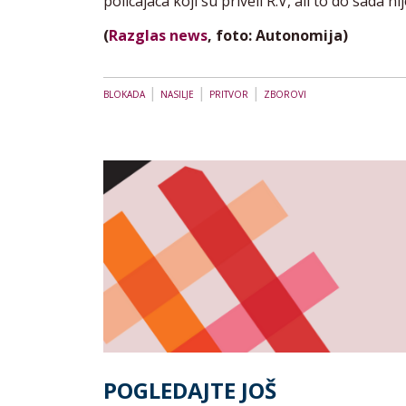
policajaca koji su priveli R.V, ali to do sada 
(
Razglas news
, foto: Autonomija)
|
|
|
BLOKADA
NASILJE
PRITVOR
ZBOROVI
POGLEDAJTE JOŠ