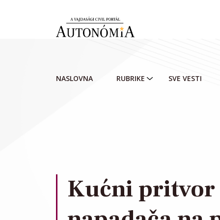
Skip to main content
NASLOVNA
RUBRIKE
SVE VESTI
Kućni pritvor
napadača na p