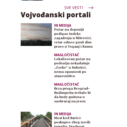
SVE VESTI
Vojvođanski portali
IN MEDIJA
Požar na deponiji
podigao indeks
zagađenja u Mitrovici,
vetar odneo gusti dim
pravo u Voganj i Rumu
MAGLOČISTAČ
Lokalizovan požar na
području nekadašnje
„Zorke“ u Subotici,
nema opasnosti po
stanovništvo
MAGLOČISTAČ
Brza pruga Beograd–
Budimpešta trebalo bi
da bude puštena u
saobraćaj na jesen
IN MEDIJA
Most kod Barice
poskupeo zbog novih
temelja: Vrednost