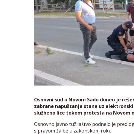
Osnovni sud u Novom Sadu doneo je rešenj
zabrane napuštanja stana uz elektronski
službeno lice tokom protesta na Novom n
Osnovno javno tužilaštvo podnelo je predlog 
s pravom žalbe u zakonskom roku.