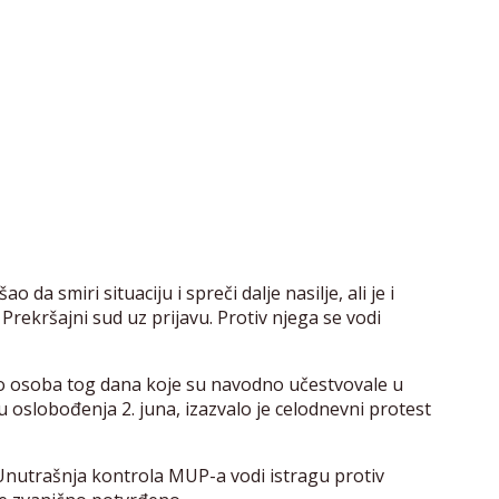
a smiri situaciju i spreči dalje nasilje, ali je i
rekršajni sud uz prijavu. Protiv njega se vodi
ko osoba tog dana koje su navodno učestvovale u
 oslobođenja 2. juna, izazvalo je celodnevni protest
Unutrašnja kontrola MUP-a vodi istragu protiv