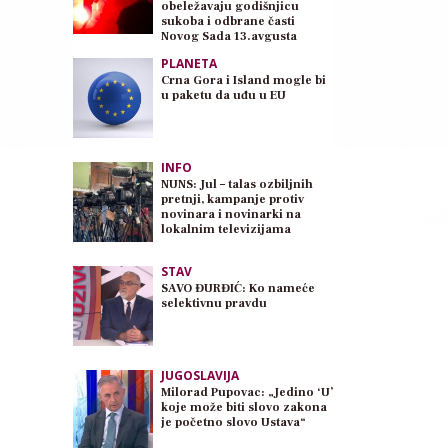
obeležavaju godišnjicu
sukoba i odbrane časti
Novog Sada 13.avgusta
PLANETA
Crna Gora i Island mogle bi
u paketu da uđu u EU
INFO
NUNS: Jul – talas ozbiljnih
pretnji, kampanje protiv
novinara i novinarki na
lokalnim televizijama
STAV
SAVO ĐURĐIĆ: Ko nameće
selektivnu pravdu
JUGOSLAVIJA
Milorad Pupovac: „Jedino ‘U’
koje može biti slovo zakona
je početno slovo Ustava“