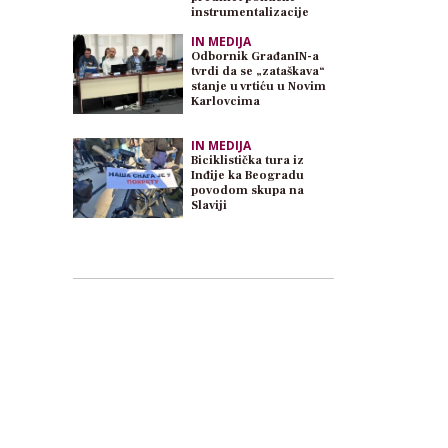
instrumentalizacije
IN MEDIJA
Odbornik GrađanIN-a
tvrdi da se „zataškava“
stanje u vrtiću u Novim
Karlovcima
IN MEDIJA
Biciklistička tura iz
Inđije ka Beogradu
povodom skupa na
Slaviji