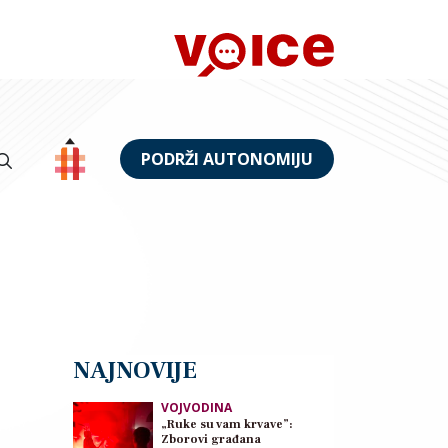
PODRŽI AUTONOMIJU
NAJNOVIJE
VOJVODINA
„Ruke su vam krvave”:
Zborovi građana