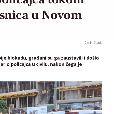
rsnica u Novom
2
min čitanja
je blokadu, građani su ga zaustavili i došlo
ario policajca u civilu, nakon čega je