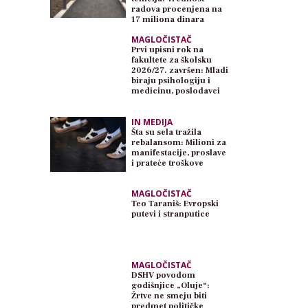
radova procenjena na
17 miliona dinara
MAGLOČISTAČ
Prvi upisni rok na
fakultete za školsku
2026/27. završen: Mladi
biraju psihologiju i
medicinu, poslodavci
traže inženjere
IN MEDIJA
Šta su sela tražila
rebalansom: Milioni za
manifestacije, proslave
i prateće troškove
MAGLOČISTAČ
Teo Taraniš: Evropski
putevi i stranputice
MAGLOČISTAČ
DSHV povodom
godišnjice „Oluje“:
Žrtve ne smeju biti
predmet političke