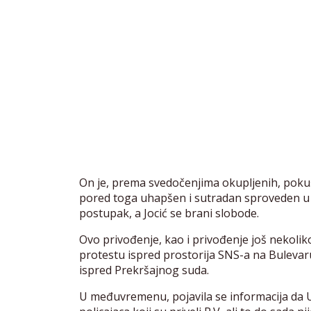
On je, prema svedočenjima okupljenih, pokušao d
pored toga uhapšen i sutradan sproveden u P
postupak, a Jocić se brani slobode.
Ovo privođenje, kao i privođenje još nekoli
protestu ispred prostorija SNS-a na Bulevaru
ispred Prekršajnog suda.
U međuvremenu, pojavila se informacija da 