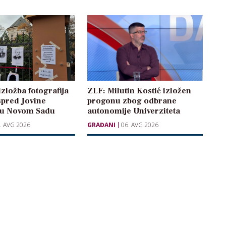
izložba fotografija
ZLF: Milutin Kostić izložen
spred Jovine
progonu zbog odbrane
 u Novom Sadu
autonomije Univerziteta
. AVG 2026
GRAĐANI
06. AVG 2026