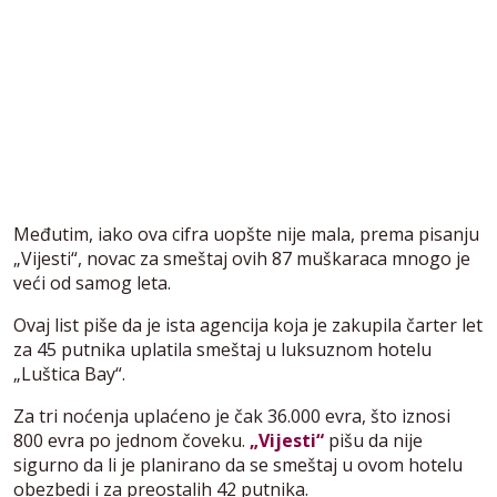
Međutim, iako ova cifra uopšte nije mala, prema pisanju
„Vijesti“, novac za smeštaj ovih 87 muškaraca mnogo je
veći od samog leta.
Ovaj list piše da je ista agencija koja je zakupila čarter let
za 45 putnika uplatila smeštaj u luksuznom hotelu
„Luštica Bay“.
Za tri noćenja uplaćeno je čak 36.000 evra, što iznosi
800 evra po jednom čoveku.
„Vijesti“
pišu da nije
sigurno da li je planirano da se smeštaj u ovom hotelu
obezbedi i za preostalih 42 putnika.