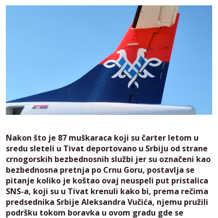
Nakon što je 87 muškaraca koji su čarter letom u
sredu sleteli u Tivat deportovano u Srbiju od strane
crnogorskih bezbednosnih službi jer su označeni kao
bezbednosna pretnja po Crnu Goru, postavlja se
pitanje koliko je koštao ovaj neuspeli put pristalica
SNS-a, koji su u Tivat krenuli kako bi, prema rečima
predsednika Srbije Aleksandra Vučića, njemu pružili
podršku tokom boravka u ovom gradu gde se