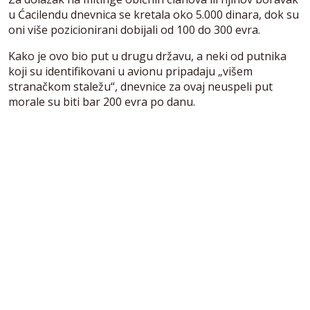
u Ćacilendu dnevnica se kretala oko 5.000 dinara, dok su
oni više pozicionirani dobijali od 100 do 300 evra.
Kako je ovo bio put u drugu državu, a neki od putnika
koji su identifikovani u avionu pripadaju „višem
stranačkom staležu“, dnevnice za ovaj neuspeli put
morale su biti bar 200 evra po danu.