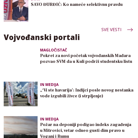
SAVO ĐURĐIĆ: Ko nameće selektivnu pravdu
SVE VESTI
Vojvođanski portali
MAGLOČISTAČ
Pokret za novi početak vojvođanskih Mađara
pozvao SVM da u Kuli podrži studentsku listu
IN MEDIJA
„‘Vi ste havarija’: Inđijci posle novog nestanka
vode izgubili živce (i strpljenje)
IN MEDIJA
Požar na deponiji podigao indeks zagađenja
u Mitrovici, vetar odneo gusti dim pravo u
Voganj i Rumu