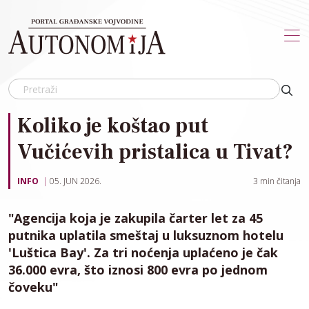
Skip to main content
Koliko je koštao put
Vučićevih pristalica u Tivat?
INFO
05. JUN 2026.
3
min čitanja
"Agencija koja je zakupila čarter let za 45
putnika uplatila smeštaj u luksuznom hotelu
'Luštica Bay'. Za tri noćenja uplaćeno je čak
36.000 evra, što iznosi 800 evra po jednom
čoveku"