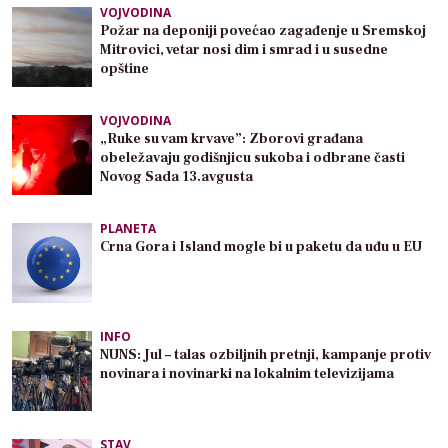
VOJVODINA
Požar na deponiji povećao zagađenje u Sremskoj
Mitrovici, vetar nosi dim i smrad i u susedne
opštine
VOJVODINA
„Ruke su vam krvave”: Zborovi građana
obeležavaju godišnjicu sukoba i odbrane časti
Novog Sada 13.avgusta
PLANETA
Crna Gora i Island mogle bi u paketu da uđu u EU
INFO
NUNS: Jul – talas ozbiljnih pretnji, kampanje protiv
novinara i novinarki na lokalnim televizijama
STAV