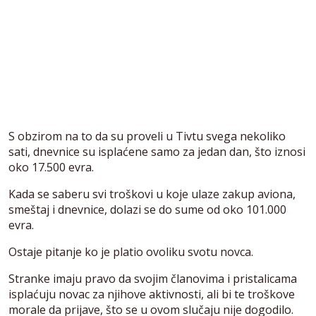
S obzirom na to da su proveli u Tivtu svega nekoliko
sati, dnevnice su isplaćene samo za jedan dan, što iznosi
oko 17.500 evra.
Kada se saberu svi troškovi u koje ulaze zakup aviona,
smeštaj i dnevnice, dolazi se do sume od oko 101.000
evra.
Ostaje pitanje ko je platio ovoliku svotu novca.
Stranke imaju pravo da svojim članovima i pristalicama
isplaćuju novac za njihove aktivnosti, ali bi te troškove
morale da prijave, što se u ovom slučaju nije dogodilo.