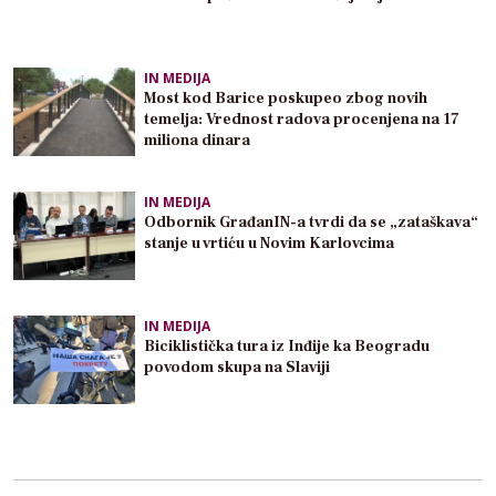
IN MEDIJA
Most kod Barice poskupeo zbog novih
temelja: Vrednost radova procenjena na 17
miliona dinara
IN MEDIJA
Odbornik GrađanIN-a tvrdi da se „zataškava“
stanje u vrtiću u Novim Karlovcima
IN MEDIJA
Biciklistička tura iz Inđije ka Beogradu
povodom skupa na Slaviji