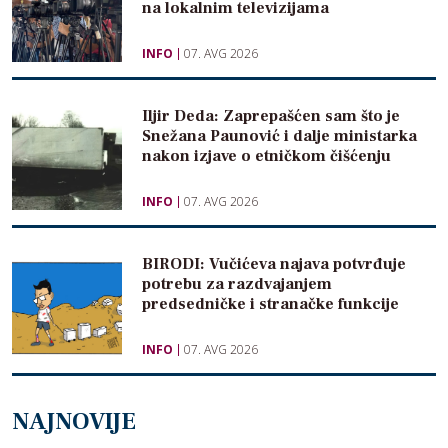
na lokalnim televizijama
INFO
07. AVG 2026
Iljir Deda: Zaprepašćen sam što je
Snežana Paunović i dalje ministarka
nakon izjave o etničkom čišćenju
INFO
07. AVG 2026
BIRODI: Vučićeva najava potvrđuje
potrebu za razdvajanjem
predsedničke i stranačke funkcije
INFO
07. AVG 2026
NAJNOVIJE