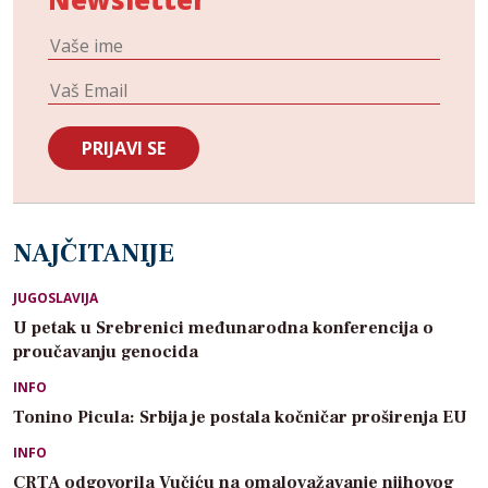
NAJČITANIJE
JUGOSLAVIJA
U petak u Srebrenici međunarodna konferencija o
proučavanju genocida
INFO
Tonino Picula: Srbija je postala kočničar proširenja EU
INFO
CRTA odgovorila Vučiću na omalovažavanje njihovog