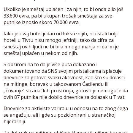
Ukoliko je smeštaj uplaćen i za njih, to bi onda bilo još
33.600 evra, pa bi ukupan trošak smeštaja za sve
putnike iznosio skoro 70.000 evra.
Iako je ovaj hotel jedan od luksuznijih, ni ostali bolji
hoteli u Tivtu nisu mnogo jeftiniji, tako da cifra za
smeštaj ovih ljudi ne bi bila mnogo manja ni da im je
smeštaj uplaćen u nekom od njih.
S obzirom na to da je više puta dokazano i
dokumentovano da SNS svojim pristalicama isplaćuje
dnevnice za gotovo svaku aktivnost, kao što su dolasci
na mitinge, boravak u takozvanom Ćacilendu ili
„čuvanje“ stranačkih prostorija, gotovo je nemoguće da
ovih 87 putnika nije dobilo dnevnice za dolazak u Tivat.
Dnevnice za aktiviste variraju u odnosu na to zbog čega
se angažuju, ali i gde su pozicionirani u stranačkoj
hijerarhiji.
Za dolazak na mitinge običnih članova ili njihov boravak