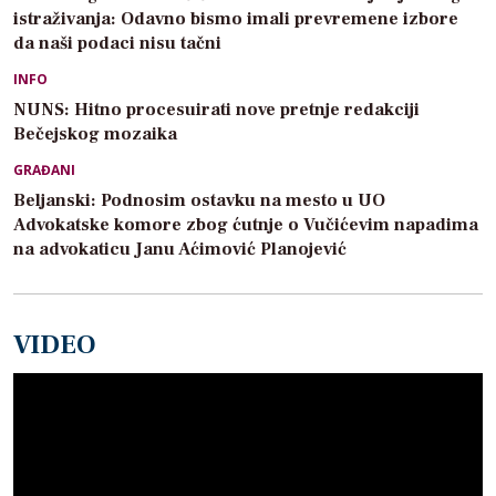
istraživanja: Odavno bismo imali prevremene izbore
da naši podaci nisu tačni
INFO
NUNS: Hitno procesuirati nove pretnje redakciji
Bečejskog mozaika
GRAĐANI
Beljanski: Podnosim ostavku na mesto u UO
Advokatske komore zbog ćutnje o Vučićevim napadima
na advokaticu Janu Aćimović Planojević
VIDEO