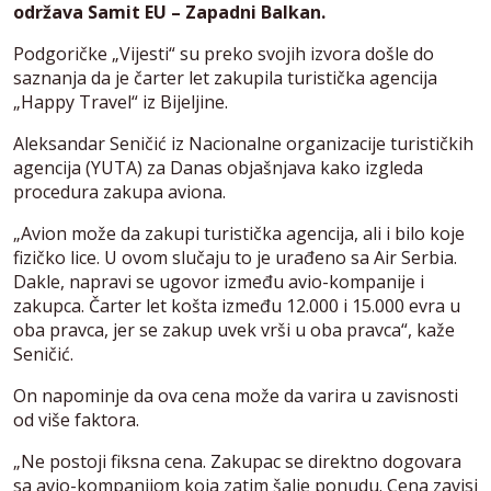
održava Samit EU – Zapadni Balkan.
Podgoričke „Vijesti“ su preko svojih izvora došle do
saznanja da je čarter let zakupila turistička agencija
„Happy Travel“ iz Bijeljine.
Aleksandar Seničić iz Nacionalne organizacije turističkih
agencija (YUTA) za Danas objašnjava kako izgleda
procedura zakupa aviona.
„Avion može da zakupi turistička agencija, ali i bilo koje
fizičko lice. U ovom slučaju to je urađeno sa Air Serbia.
Dakle, napravi se ugovor između avio-kompanije i
zakupca. Čarter let košta između 12.000 i 15.000 evra u
oba pravca, jer se zakup uvek vrši u oba pravca“, kaže
Seničić.
On napominje da ova cena može da varira u zavisnosti
od više faktora.
„Ne postoji fiksna cena. Zakupac se direktno dogovara
sa avio-kompanijom koja zatim šalje ponudu. Cena zavisi