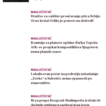
MAGLOČISTAČ
Društvo za zaštitu i proučavanje ptica Srbije:
Orao krstaš Feliks je ponovo na slobodi!
MAGLOČISTAČ
Komisija za planove opštine Bačka Topola:
AIK-ov projekat kompostilišta u Njegoševu
nema planski osnov
MAGLOČISTAČ
Lokalizovan požar na području nekadašnje
„Zorke“ u Subotici, nema opasnosti po
stanovništvo
MAGLOČISTAČ
Brza pruga Beograd–Budimpešta trebalo bi
da bude puštena u saobraćaj na jesen