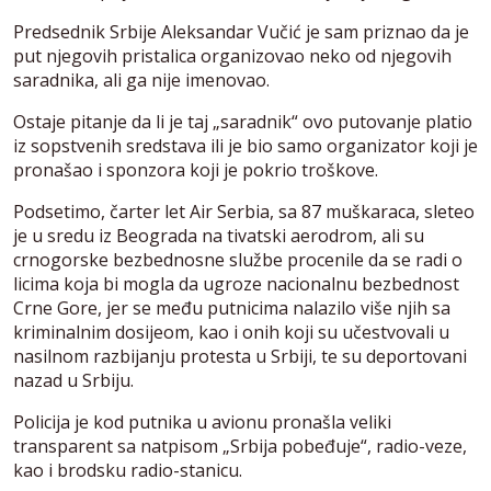
Predsednik Srbije Aleksandar Vučić je sam priznao da je
put njegovih pristalica organizovao neko od njegovih
saradnika, ali ga nije imenovao.
Ostaje pitanje da li je taj „saradnik“ ovo putovanje platio
iz sopstvenih sredstava ili je bio samo organizator koji je
pronašao i sponzora koji je pokrio troškove.
Podsetimo, čarter let Air Serbia, sa 87 muškaraca, sleteo
je u sredu iz Beograda na tivatski aerodrom, ali su
crnogorske bezbednosne službe procenile da se radi o
licima koja bi mogla da ugroze nacionalnu bezbednost
Crne Gore, jer se među putnicima nalazilo više njih sa
kriminalnim dosijeom, kao i onih koji su učestvovali u
nasilnom razbijanju protesta u Srbiji, te su deportovani
nazad u Srbiju.
Policija je kod putnika u avionu pronašla veliki
transparent sa natpisom „Srbija pobeđuje“, radio-veze,
kao i brodsku radio-stanicu.