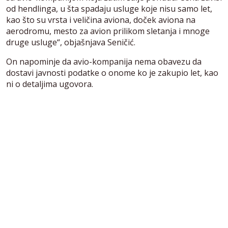
od hendlinga, u šta spadaju usluge koje nisu samo let,
kao što su vrsta i veličina aviona, doček aviona na
aerodromu, mesto za avion prilikom sletanja i mnoge
druge usluge“, objašnjava Seničić.
On napominje da avio-kompanija nema obavezu da
dostavi javnosti podatke o onome ko je zakupio let, kao
ni o detaljima ugovora.