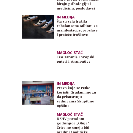
biraju psihologiju i
medicinu, poslodavci
traže inženjere
IN MEDIJA
Šta su sela tražila
rebalansom: Milioni za
manifestacije, proslave
i prateće troškove
MAGLOČISTAČ
Teo Taraniš: Evropski
putevi i stranputice
IN MEDIJA
Pravo koje se retko
koristi: Građani mogu
da prisustvuju
sednicama Skupštine
opštine
MAGLOČISTAČ
DSHV povodom
godišnjice „Oluje“:
Žrtve ne smeju biti
predmet političke