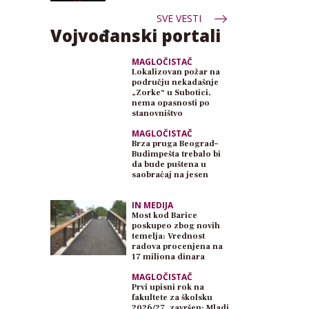
SVE VESTI
Vojvođanski portali
MAGLOČISTAČ
Lokalizovan požar na
području nekadašnje
„Zorke“ u Subotici,
nema opasnosti po
stanovništvo
MAGLOČISTAČ
Brza pruga Beograd–
Budimpešta trebalo bi
da bude puštena u
saobraćaj na jesen
IN MEDIJA
Most kod Barice
poskupeo zbog novih
temelja: Vrednost
radova procenjena na
17 miliona dinara
MAGLOČISTAČ
Prvi upisni rok na
fakultete za školsku
2026/27. završen: Mladi