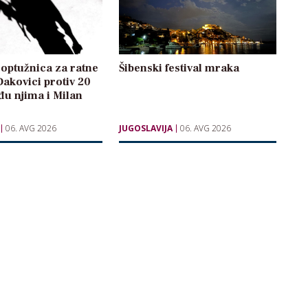
optužnica za ratne
Šibenski festival mraka
Đakovici protiv 20
u njima i Milan
06. AVG 2026
JUGOSLAVIJA
06. AVG 2026