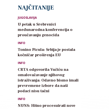
NAJČITANIJE
JUGOSLAVIJA
U petak u Srebrenici
međunarodna konferencija o
proučavanju genocida
INFO
Tonino Picula: Srbija je postala
kočničar proširenja EU
INFO
CRTA odgovorila Vučiću na
omalovažavanje njihovog
istraživanja: Odavno bismo imali
prevremene izbore da naši
podaci nisu tačni
INFO
NUNS: Hitno procesuirati nove