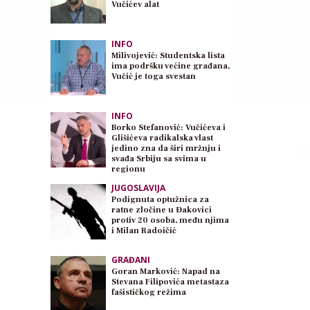
Vučićev alat
INFO
Milivojević: Studentska lista
ima podršku većine građana,
Vučić je toga svestan
INFO
Borko Stefanović: Vučićeva i
Glišićeva radikalska vlast
jedino zna da širi mržnju i
svađa Srbiju sa svima u
regionu
JUGOSLAVIJA
Podignuta optužnica za
ratne zločine u Đakovici
protiv 20 osoba, među njima
i Milan Radoičić
GRAĐANI
Goran Marković: Napad na
Stevana Filipovića metastaza
fašističkog režima