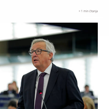
< 1
min čitanja