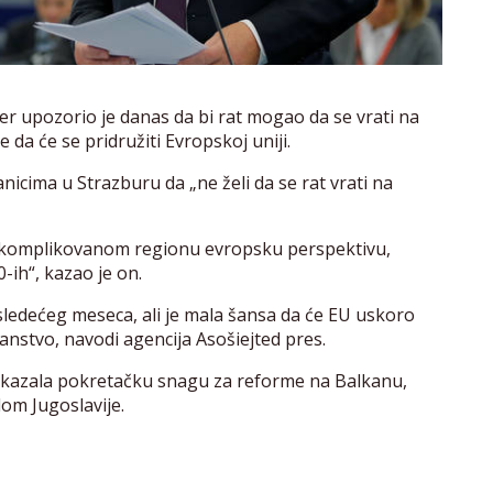
r upozorio je danas da bi rat mogao da se vrati na
da će se pridružiti Evropskoj uniji.
icima u Strazburu da „ne želi da se rat vrati na
komplikovanom regionu evropsku perspektivu,
ih“, kazao je on.
 sledećeg meseca, ali je mala šansa da će EU uskoro
nstvo, navodi agencija Asošiejted pres.
dokazala pokretačku snagu za reforme na Balkanu,
dom Jugoslavije.