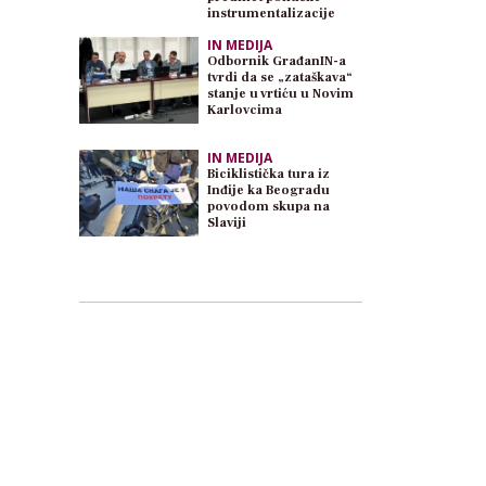
instrumentalizacije
IN MEDIJA
Odbornik GrađanIN-a
tvrdi da se „zataškava“
stanje u vrtiću u Novim
Karlovcima
IN MEDIJA
Biciklistička tura iz
Inđije ka Beogradu
povodom skupa na
Slaviji