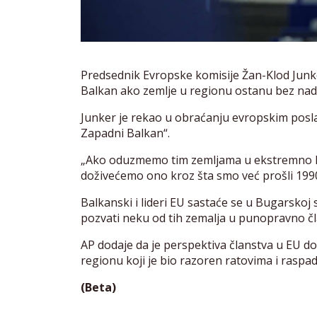
Predsednik Evropske komisije Žan-Klod Junke
Balkan ako zemlje u regionu ostanu bez nade 
Junker je rekao u obraćanju evropskim poslan
Zapadni Balkan“.
„Ako oduzmemo tim zemljama u ekstremno 
doživećemo ono kroz šta smo već prošli 1990-
Balkanski i lideri EU sastaće se u Bugarskoj
pozvati neku od tih zemalja u punopravno čla
AP dodaje da je perspektiva članstva u EU 
regionu koji je bio razoren ratovima i raspa
(Beta)