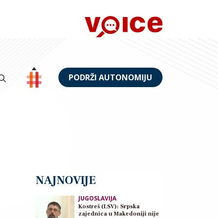
PODRŽI AUTONOMIJU
NAJNOVIJE
JUGOSLAVIJA
Kostreš (LSV): Srpska
zajednica u Makedoniji nije