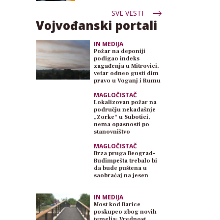
SVE VESTI
Vojvođanski portali
IN MEDIJA
Požar na deponiji
podigao indeks
zagađenja u Mitrovici,
vetar odneo gusti dim
pravo u Voganj i Rumu
MAGLOČISTAČ
Lokalizovan požar na
području nekadašnje
„Zorke“ u Subotici,
nema opasnosti po
stanovništvo
MAGLOČISTAČ
Brza pruga Beograd–
Budimpešta trebalo bi
da bude puštena u
saobraćaj na jesen
IN MEDIJA
Most kod Barice
poskupeo zbog novih
temelja: Vrednost