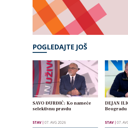
POGLEDAJTE JOŠ
SAVO ĐURĐIĆ: Ko nameće
DEJAN ILIĆ
selektivnu pravdu
Beogradu
STAV
07. AVG 2026
STAV
07. AV