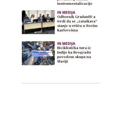
instrumentalizacije
IN MEDIJA
Odbornik GrađanIN-a
tvrdi da se „zataškava“
stanje u vrtiću u Novim
Karlovcima
IN MEDIJA
Biciklistička tura iz
Inđije ka Beogradu
povodom skupa na
Slaviji