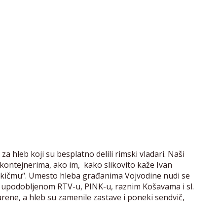
 hleb koji su besplatno delili rimski vladari. Naši
ontejnerima, ako im, kako slikovito kaže Ivan
 kičmu“. Umesto hleba građanima Vojvodine nudi se
a upodobljenom RTV-u, PINK-u, raznim Košavama i sl.
 arene, a hleb su zamenile zastave i poneki sendvič,