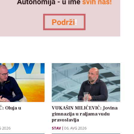
: Oluja u
VUKAŠIN MILIĆEVIĆ: Jovina
gimnazija u raljama vudu
pravoslavlja
G 2026
STAV
06. AVG 2026