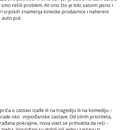
 smo rešili problem. Ali ono što je bilo sasvim jasno i
teri srpskih znamenja kineske prodavnice i nahereni
 auto put.
iča o zastavi izađe ili na tragediju ili na komediju –
ade oko vojvođanske zastave. Od silnih prioriteta,
rađana pokrajine, nova vlast se prihvatila da reši –
reba, Vojvođani su dobili još jednu zastavu tj.