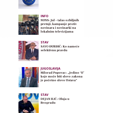
INFO
NUNS: Jul – talas ozbiljnih
pretnji, kampanje protiv
novinara i novinarki na
lokalnim televizijama
STAV
SAVO ĐURĐIĆ: Ko nameće
selektivnu pravdu
JUGOSLAVIJA
Milorad Pupovac: „Jedino ‘U’
koje može biti slovo zakona
je početno slovo Ustava“
STAV
DEJAN ILIĆ: Oluja u
Beogradu