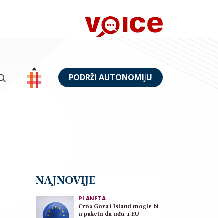
PODRŽI AUTONOMIJU
NAJNOVIJE
PLANETA
Crna Gora i Island mogle bi
u paketu da uđu u EU