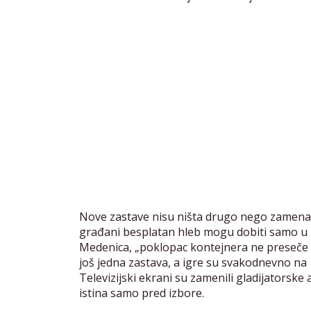
Nove zastave nisu ništa drugo nego zamena za
građani besplatan hleb mogu dobiti samo u k
Medenica, „poklopac kontejnera ne preseče
još jedna zastava, a igre su svakodnevno n
Televizijski ekrani su zamenili gladijatorske
istina samo pred izbore.