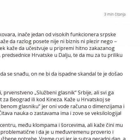
3
min čitanja
kovara, inače jedan od visokih funkcionera srpske
že da razlog posete nije ni biznis ni plezir nego –
k kaže da učestvuje u pripremi hitno zakazanog
 predsednice Hrvatske u Dalju, te da mu za tu priliku
 da se snađu, on ne bi da ispadne skandal te je došao
i, prvenstveno „Službeni glasnik“ Srbije, ali svi ga
t za Beograd ili kod Kineza. Kaže u Hrvatskoj se
užbenom glasniku“ jer oni vode računa o dimenzijama i
tava nauka o zastavama ima i zove se veksilologija!
centru, među klompama i šorcevima, ali kaže čini mu
e problematične i da je u međuvremenu proverio i
službene potrebe. Vreme curi jer je sutra neradni dan, a