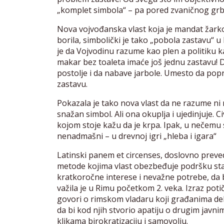
„komplet simbola“ – pa pored zvaničnog grba i
Nova vojvođanska vlast koja je mandat žarko 
borila, simbolički je tako „pobola zastavu“
je da Vojvodinu razume kao plen a politiku ka
makar bez toaleta imaće još jednu zastavu! 
postolje i da nabave jarbole. Umesto da pop
zastavu.
Pokazala je tako nova vlast da ne razume ni 
snažan simbol. Ali ona okuplja i ujedinjuje. Ci
kojom stoje kažu da je krpa. Ipak, u nečemu s
nenadmašni – u drevnoj igri „hleba i igara“
Latinski panem et circenses, doslovno preve
metode kojima vlast obezbeđuje podršku sta
kratkoročne interese i nevažne potrebe, da 
važila je u Rimu početkom 2. veka. Izraz pot
govori o rimskom vladaru koji građanima deli
da bi kod njih stvorio apatiju o drugim javn
klikama birokratizaciju i samovolju.