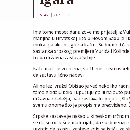
STAV
21. SEP 2016.
Ima tome mesec dana zove me prijatelj iz Vu
manjine u Hrvatskoj. Eto u Novom Sadu je i ka
muka, pa ako mogu na kafu… Sednemo i čove
sastanka srpskog premijera Vučića i Kolinde,
treba državna zastava Srbije.
Kaže malo je vremena, službenici nisu uspeli
da zastavu lično nabavi.
Ali ne lezi vraže! Obišao je već nekoliko radnj
tamo gledaju belo i upućuju ga ili na auto pu
državna obeležja, pa i zastava kupuju u „Sl
svemu onome što je propisima predviđeno. Či
Srpske zastave je našao u kineskom tržnom 
se da su od lošeg materijala, da su dimenzij
utvrdio da to nisu zastave koje se ističu za 