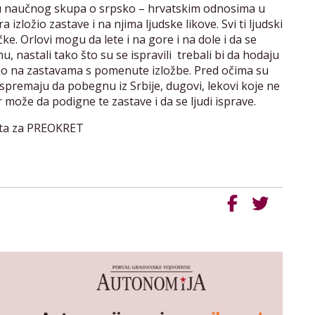
iru naučnog skupa o srpsko – hrvatskim odnosima u
zložio zastave i na njima ljudske likove. Svi ti ljudski
ke. Orlovi mogu da lete i na gore i na dole i da se
, nastali tako što su se ispravili trebali bi da hodaju
 kao na zastavama s pomenute izložbe. Pred očima su
e spremaju da pobegnu iz Srbije, dugovi, lekovi koje ne
može da podigne te zastave i da se ljudi isprave.
eta za PREOKRET