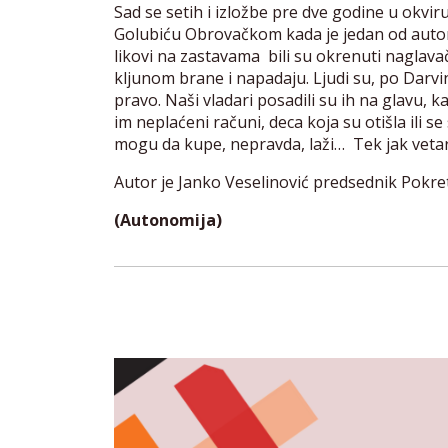
Sad se setih i izložbe pre dve godine u okv
Golubiću Obrovačkom kada je jedan od autora i
likovi na zastavama bili su okrenuti naglavač
kljunom brane i napadaju. Ljudi su, po Darvinu
pravo. Naši vladari posadili su ih na glavu,
im neplaćeni računi, deca koja su otišla ili s
mogu da kupe, nepravda, laži… Tek jak vetar 
Autor je Janko Veselinović predsednik Pokr
(Autonomija)