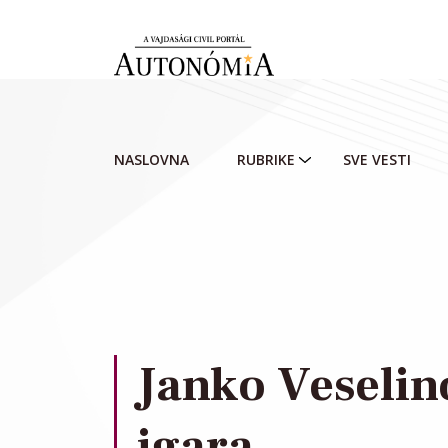
Skip to main content
NASLOVNA
RUBRIKE
SVE VESTI
Janko Veselino
igara