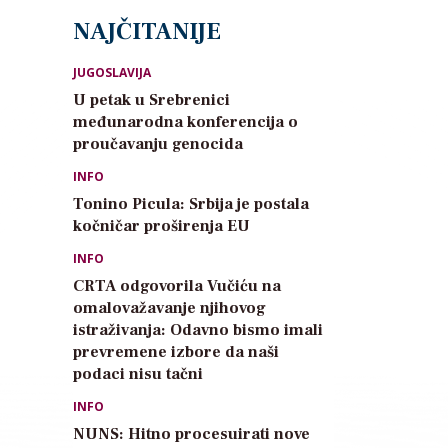
NAJČITANIJE
JUGOSLAVIJA
U petak u Srebrenici
međunarodna konferencija o
proučavanju genocida
INFO
Tonino Picula: Srbija je postala
kočničar proširenja EU
INFO
CRTA odgovorila Vučiću na
omalovažavanje njihovog
istraživanja: Odavno bismo imali
prevremene izbore da naši
podaci nisu tačni
INFO
NUNS: Hitno procesuirati nove