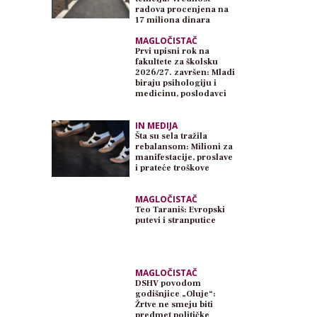
radova procenjena na
17 miliona dinara
MAGLOČISTAČ
Prvi upisni rok na
fakultete za školsku
2026/27. završen: Mladi
biraju psihologiju i
medicinu, poslodavci
traže inženjere
IN MEDIJA
Šta su sela tražila
rebalansom: Milioni za
manifestacije, proslave
i prateće troškove
MAGLOČISTAČ
Teo Taraniš: Evropski
putevi i stranputice
MAGLOČISTAČ
DSHV povodom
godišnjice „Oluje“:
Žrtve ne smeju biti
predmet političke