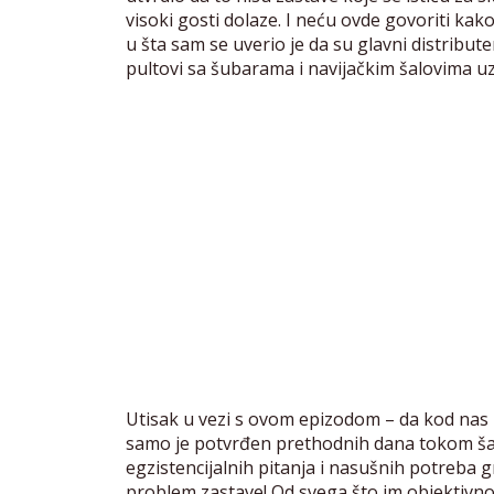
visoki gosti dolaze. I neću ovde govoriti kako
u šta sam se uverio je da su glavni distribu
pultovi sa šubarama i navijačkim šalovima uz
Utisak u vezi s ovom epizodom – da kod nas pr
samo je potvrđen prethodnih dana tokom šar
egzistencijalnih pitanja i nasušnih potreba g
problem zastave! Od svega što im objektivno t