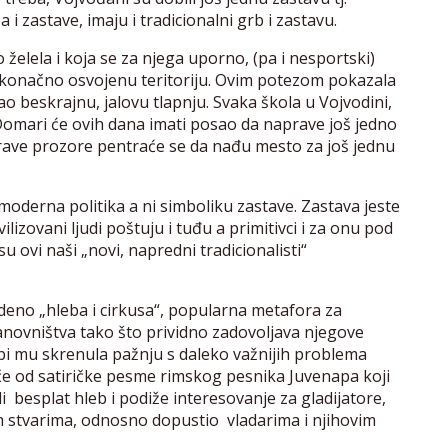
 zastave, imaju i tradicionalni grb i zastavu.
želela i koja se za njega uporno, (pa i nesportski)
 u konačno osvojenu teritoriju. Ovim potezom pokazala
o beskrajnu, jalovu tlapnju. Svaka škola u Vojvodini,
Domari će ovih dana imati posao da naprave još jedno
rave prozore pentraće se da nađu mesto za još jednu
moderna politika a ni simboliku zastave. Zastava jeste
vilizovani ljudi poštuju i tuđu a primitivci i za onu pod
u ovi naši „novi, napredni tradicionalisti“
deno „hleba i cirkusa“, popularna metafora za
novništva tako što prividno zadovoljava njegove
bi mu skrenula pažnju s daleko važnijih problema
iče od satiričke pesme rimskog pesnika Juvenapa koji
 besplat hleb i podiže interesovanje za gladijatore,
im stvarima, odnosno dopustio vladarima i njihovim