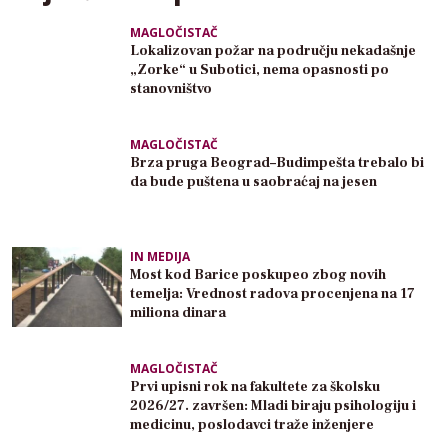
MAGLOČISTAČ
Lokalizovan požar na području nekadašnje
„Zorke“ u Subotici, nema opasnosti po
stanovništvo
MAGLOČISTAČ
Brza pruga Beograd–Budimpešta trebalo bi
da bude puštena u saobraćaj na jesen
IN MEDIJA
Most kod Barice poskupeo zbog novih
temelja: Vrednost radova procenjena na 17
miliona dinara
MAGLOČISTAČ
Prvi upisni rok na fakultete za školsku
2026/27. završen: Mladi biraju psihologiju i
medicinu, poslodavci traže inženjere