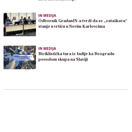
IN MEDIJA
Odbornik GrađanIN-a tvrdi da se „zataškava“
stanje u vrtiću u Novim Karlovcima
IN MEDIJA
Biciklistička tura iz Inđije ka Beogradu
povodom skupa na Slaviji