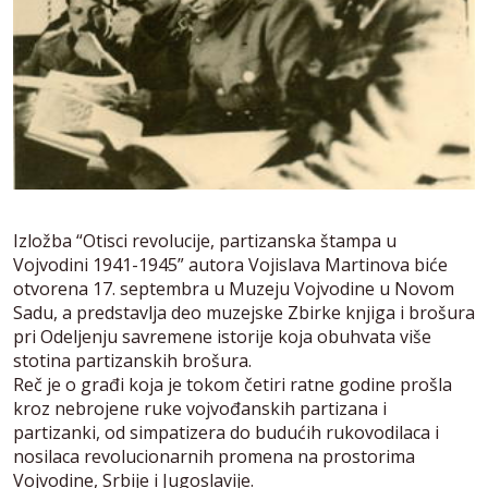
Izložba “Otisci revolucije, partizanska štampa u
Vojvodini 1941-1945” autora Vojislava Martinova biće
otvorena 17. septembra u Muzeju Vojvodine u Novom
Sadu, a predstavlja deo muzejske Zbirke knjiga i brošura
pri Odeljenju savremene istorije koja obuhvata više
stotina partizanskih brošura.
Reč je o građi koja je tokom četiri ratne godine prošla
kroz nebrojene ruke vojvođanskih partizana i
partizanki, od simpatizera do budućih rukovodilaca i
nosilaca revolucionarnih promena na prostorima
Vojvodine, Srbije i Jugoslavije.