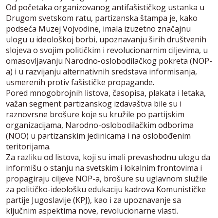
Od početaka organizovanog antifašističkog ustanka u
Drugom svetskom ratu, partizanska štampa je, kako
podseća Muzej Vojvodine, imala izuzetno značajnu
ulogu u ideološkoj borbi, upoznavanju širih društvenih
slojeva o svojim političkim i revolucionarnim ciljevima, u
omasovljavanju Narodno-oslobodilačkog pokreta (NOP-
a) i u razvijanju alternativnih sredstava informisanja,
usmerenih protiv fašističke propagande.
Pored mnogobrojnih listova, časopisa, plakata i letaka,
važan segment partizanskog izdavaštva bile su i
raznovrsne brošure koje su kružile po partijskim
organizacijama, Narodno-oslobodilačkim odborima
(NOO) u partizanskim jedinicama i na oslobođenim
teritorijama.
Za razliku od listova, koji su imali prevashodnu ulogu da
informišu o stanju na svetskim i lokalnim frontovima i
propagiraju ciljeve NOP-a, brošure su uglavnom služile
za političko-ideološku edukaciju kadrova Komunističke
partije Jugoslavije (KPJ), kao i za upoznavanje sa
ključnim aspektima nove, revolucionarne vlasti.