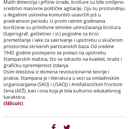
Malih dimenzija i jeftine izrade, brošure su bile omiljeno
sredstvo masovne političke agitacije, čiju su proizvodnju
u ilegalnim uslovima komunisti usavršili još u
predratnom periodu. U prvim ratnim godinama
korišćene su primitivne tehnike umnožavanja brošura
(šapirograf, geštetner i sl.) pogodne za brzo
premeštanje i lake za sakrivanje i upotrebu u skučenim
prostorima skrivenih partizanskih baza. Od sredine
1943. godine postepeno se prelazi na upotrebu
štamparskih mašina, što se odrazilo na kvalitet, tiraže i
grafičku opremljenost izdanja.
Osim tekstova iz domena revolucionarne teorije i
prakse, štampana je i literatura u vezi sa omladinskim
organizacijama (SKOJ i USAOJ) i Antifašističkim frontom
žena (AFŽ), kao i ona koja je bila kulturno-edukativnog
karaktera.
(SEEcult)