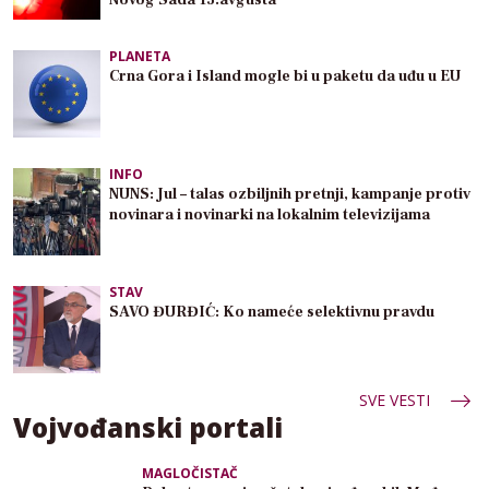
PLANETA
Crna Gora i Island mogle bi u paketu da uđu u EU
INFO
NUNS: Jul – talas ozbiljnih pretnji, kampanje protiv
novinara i novinarki na lokalnim televizijama
STAV
SAVO ĐURĐIĆ: Ko nameće selektivnu pravdu
SVE VESTI
Vojvođanski portali
MAGLOČISTAČ