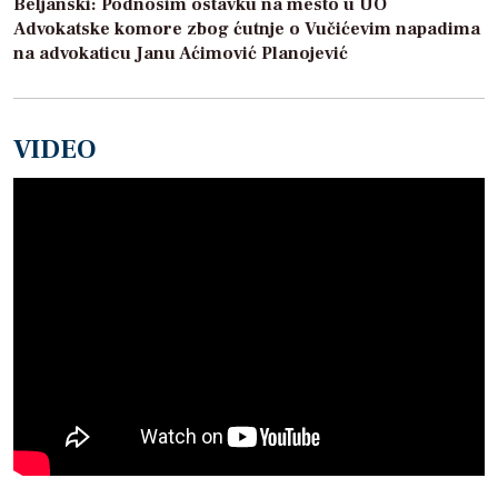
Beljanski: Podnosim ostavku na mesto u UO
Advokatske komore zbog ćutnje o Vučićevim napadima
na advokaticu Janu Aćimović Planojević
VIDEO