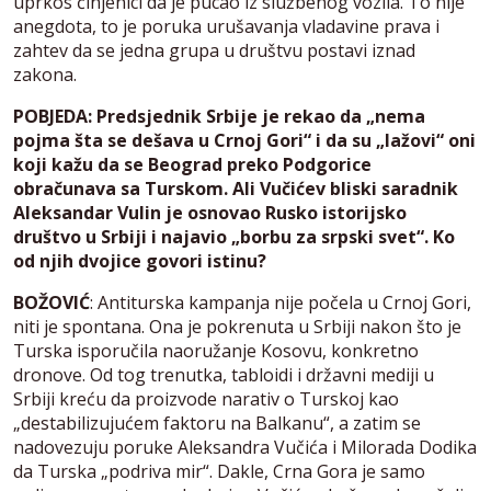
uprkos činjenici da je pucao iz službenog vozila. To nije
anegdota, to je poruka urušavanja vladavine prava i
zahtev da se jedna grupa u društvu postavi iznad
zakona.
POBJEDA: Predsjednik Srbije je rekao da „nema
pojma šta se dešava u Crnoj Gori“ i da su „lažovi“ oni
koji kažu da se Beograd preko Podgorice
obračunava sa Turskom. Ali Vučićev bliski saradnik
Aleksandar Vulin je osnovao Rusko istorijsko
društvo u Srbiji i najavio „borbu za srpski svet“. Ko
od njih dvojice govori istinu?
BOŽOVIĆ
: Antiturska kampanja nije počela u Crnoj Gori,
niti je spontana. Ona je pokrenuta u Srbiji nakon što je
Turska isporučila naoružanje Kosovu, konkretno
dronove. Od tog trenutka, tabloidi i državni mediji u
Srbiji kreću da proizvode narativ o Turskoj kao
„destabilizujućem faktoru na Balkanu“, a zatim se
nadovezuju poruke Aleksandra Vučića i Milorada Dodika
da Turska „podriva mir“. Dakle, Crna Gora je samo