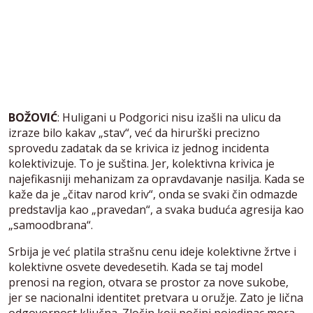
BOŽOVIĆ
: Huligani u Podgorici nisu izašli na ulicu da
izraze bilo kakav „stav“, već da hirurški precizno
sprovedu zadatak da se krivica iz jednog incidenta
kolektivizuje. To je suština. Jer, kolektivna krivica je
najefikasniji mehanizam za opravdavanje nasilja. Kada se
kaže da je „čitav narod kriv“, onda se svaki čin odmazde
predstavlja kao „pravedan“, a svaka buduća agresija kao
„samoodbrana“.
Srbija je već platila strašnu cenu ideje kolektivne žrtve i
kolektivne osvete devedesetih. Kada se taj model
prenosi na region, otvara se prostor za nove sukobe,
jer se nacionalni identitet pretvara u oružje. Zato je lična
odgovornost ključna. Zločin koji počini pojedinac mora