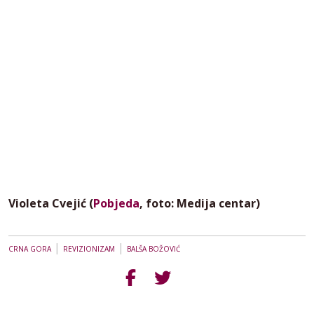
Violeta Cvejić (
Pobjeda
, foto: Medija centar)
|
|
CRNA GORA
REVIZIONIZAM
BALŠA BOŽOVIĆ