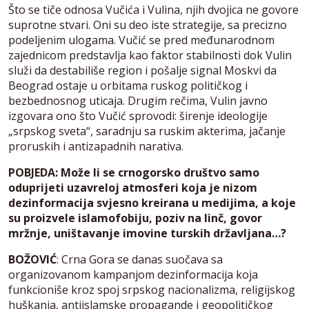
Što se tiče odnosa Vučića i Vulina, njih dvojica ne govore
suprotne stvari. Oni su deo iste strategije, sa precizno
podeljenim ulogama. Vučić se pred međunarodnom
zajednicom predstavlja kao faktor stabilnosti dok Vulin
služi da destabiliše region i pošalje signal Moskvi da
Beograd ostaje u orbitama ruskog političkog i
bezbednosnog uticaja. Drugim rečima, Vulin javno
izgovara ono što Vučić sprovodi: širenje ideologije
„srpskog sveta“, saradnju sa ruskim akterima, jačanje
proruskih i antizapadnih narativa.
POBJEDA: Može li se crnogorsko društvo samo
oduprijeti uzavreloj atmosferi koja je nizom
dezinformacija svjesno kreirana u medijima, a koje
su proizvele islamofobiju, poziv na linč, govor
mržnje, uništavanje imovine turskih državljana…?
BOŽOVIĆ
: Crna Gora se danas suočava sa
organizovanom kampanjom dezinformacija koja
funkcioniše kroz spoj srpskog nacionalizma, religijskog
huškanja, antiislamske propagande i geopolitičkog