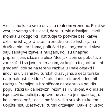
Videli smo kako se to odvija u realnom vremenu. Pusti se
vest, iz samog vrha vlasti, da su turski državljani izboli
momka u Podgorici. Institucije to potvrde bez ikakve
ozbiljne istrage. U istom trenutku kreće histerija na
društvenim mrežama, političari i glasnogovornici vlasti
daju zapaljive izjave, a huligani, koji su unapred
pripremljeni, izlaze na ulice. Medijski spin se pokušava
zaokružiti i sa javnim servisom, za koji su to „pobunjeni
građani“, dok se na terenu razbijaju i pale objekti i
imovina u vlasništvu turskih državljana, a deca turske
nacionalnosti ne idu u školu danima iz bezbednosnih
razloga. Premijer, u hroničnom netalentu za politiku,
populistički ukida bezvizni režim sa Turskom. A onda se
ispostavi da policija zapravo ne zna ko je napao koga,
ko je nosio nož, i da se možda radi o sukobu u kojem
uopšte nisu učestvovali turski državljani. Dakle, društvo