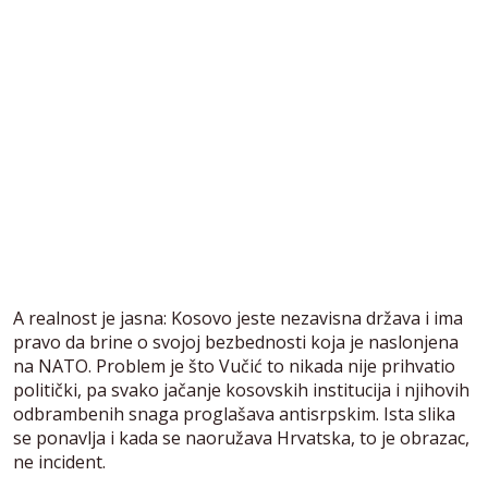
A realnost je jasna: Kosovo jeste nezavisna država i ima
pravo da brine o svojoj bezbednosti koja je naslonjena
na NATO. Problem je što Vučić to nikada nije prihvatio
politički, pa svako jačanje kosovskih institucija i njihovih
odbrambenih snaga proglašava antisrpskim. Ista slika
se ponavlja i kada se naoružava Hrvatska, to je obrazac,
ne incident.