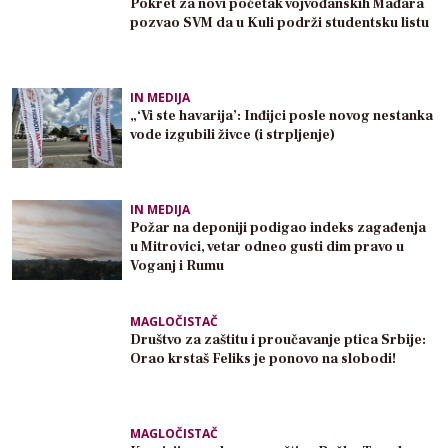
Pokret za novi početak vojvođanskih Mađara
pozvao SVM da u Kuli podrži studentsku listu
IN MEDIJA
„‘Vi ste havarija’: Inđijci posle novog nestanka
vode izgubili živce (i strpljenje)
IN MEDIJA
Požar na deponiji podigao indeks zagađenja
u Mitrovici, vetar odneo gusti dim pravo u
Voganj i Rumu
MAGLOČISTAČ
Društvo za zaštitu i proučavanje ptica Srbije:
Orao krstaš Feliks je ponovo na slobodi!
MAGLOČISTAČ