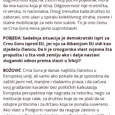
da ima kaznu koja je lična. Odgovornost nije ni etnička,
ni verska, ni nacionalna. Onog trenutka kada društvo to
zaboravi, ono ulazi u spiralu kolektivnog straha, osvete i
stalne mobilizacije za neki novi sukob. To je ono čemu
se Crna Gora mora jasno suprotstaviti.
POBJEDA: Sadašnja situacija je demokratski ispit za
Crnu Goru ispred EU, jer nju sa Albanijom EU vidi kao
sljedeću članicu. Da li je crnogorska vlast svjesna šta
propušta i u šta vodi zemlju ako i dalje nastavi
sluganski odnos prema vlasti u Srbiji?
BOŽOVIĆ
: Crna Gora je danas najbliža članstvu u
Evropskoj uniji, ali samo ako pokaže da je sposobna da
zaštiti javni red, manjine i vladavinu prava, i da sačuva
svoj građanski karakter bez političkih kalkulacija.
Evropska perspektiva nije nagrada za retoriku, nego za
institucije koje rade, za društvo koje se ne plaši da se
odupre pritiscima i za državu koja se ponaša suvereno.
Ako vlast u Podgorici nastavi da reaguje zavisno u