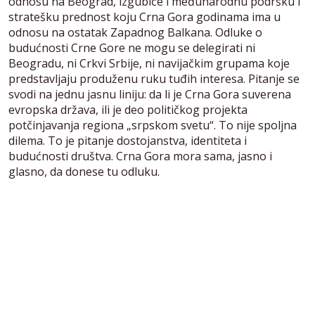
odnosu na Beograd, izgubiće i međunarodnu podršku i
stratešku prednost koju Crna Gora godinama ima u
odnosu na ostatak Zapadnog Balkana. Odluke o
budućnosti Crne Gore ne mogu se delegirati ni
Beogradu, ni Crkvi Srbije, ni navijačkim grupama koje
predstavljaju produženu ruku tuđih interesa. Pitanje se
svodi na jednu jasnu liniju: da li je Crna Gora suverena
evropska država, ili je deo političkog projekta
potčinjavanja regiona „srpskom svetu“. To nije spoljna
dilema. To je pitanje dostojanstva, identiteta i
budućnosti društva. Crna Gora mora sama, jasno i
glasno, da donese tu odluku.