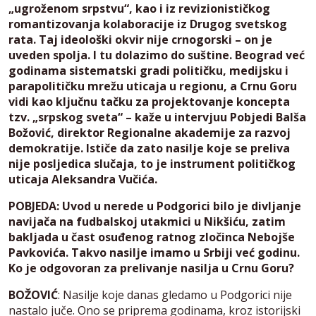
„ugroženom srpstvu“, kao i iz revizionističkog
romantizovanja kolaboracije iz Drugog svetskog
rata. Taj ideološki okvir nije crnogorski – on je
uveden spolja. I tu dolazimo do suštine. Beograd već
godinama sistematski gradi političku, medijsku i
parapolitičku mrežu uticaja u regionu, a Crnu Goru
vidi kao ključnu tačku za projektovanje koncepta
tzv. „srpskog sveta“ – kaže u intervjuu Pobjedi Balša
Božović, direktor Regionalne akademije za razvoj
demokratije. Ističe da zato nasilje koje se preliva
nije posljedica slučaja, to je instrument političkog
uticaja Aleksandra Vučića.
POBJEDA: Uvod u nerede u Podgorici bilo je divljanje
navijača na fudbalskoj utakmici u Nikšiću, zatim
bakljada u čast osuđenog ratnog zločinca Nebojše
Pavkovića. Takvo nasilje imamo u Srbiji već godinu.
Ko je odgovoran za prelivanje nasilja u Crnu Goru?
BOŽOVIĆ
: Nasilje koje danas gledamo u Podgorici nije
nastalo juče. Ono se priprema godinama, kroz istorijski