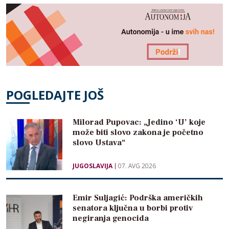
POGLEDAJTE JOŠ
Milorad Pupovac: „Jedino ‘U’ koje
može biti slovo zakona je početno
slovo Ustava“
JUGOSLAVIJA
07. AVG 2026
Emir Suljagić: Podrška američkih
senatora ključna u borbi protiv
negiranja genocida