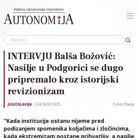
Skip to main content
INTERVJU Balša Božović:
Nasilje u Podgorici se dugo
pripremalo kroz istorijski
revizionizam
JUGOSLAVIJA
04. NOV 2025.
5
min čitanja
"Kada institucije ostanu nijeme pred
podizanjem spomenika koljačima i zločincima,
kada ekstremizam postane prihvatljiv, a nasilje