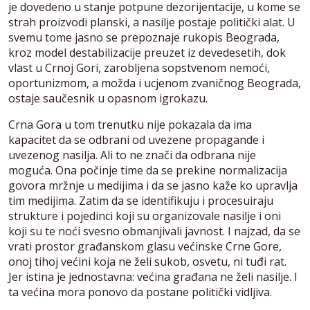
je dovedeno u stanje potpune dezorijentacije, u kome se
strah proizvodi planski, a nasilje postaje politički alat. U
svemu tome jasno se prepoznaje rukopis Beograda,
kroz model destabilizacije preuzet iz devedesetih, dok
vlast u Crnoj Gori, zarobljena sopstvenom nemoći,
oportunizmom, a možda i ucjenom zvaničnog Beograda,
ostaje saučesnik u opasnom igrokazu.
Crna Gora u tom trenutku nije pokazala da ima
kapacitet da se odbrani od uvezene propagande i
uvezenog nasilja. Ali to ne znači da odbrana nije
moguća. Ona počinje time da se prekine normalizacija
govora mržnje u medijima i da se jasno kaže ko upravlja
tim medijima. Zatim da se identifikuju i procesuiraju
strukture i pojedinci koji su organizovale nasilje i oni
koji su te noći svesno obmanjivali javnost. I najzad, da se
vrati prostor građanskom glasu većinske Crne Gore,
onoj tihoj većini koja ne želi sukob, osvetu, ni tuđi rat.
Jer istina je jednostavna: većina građana ne želi nasilje. I
ta većina mora ponovo da postane politički vidljiva.