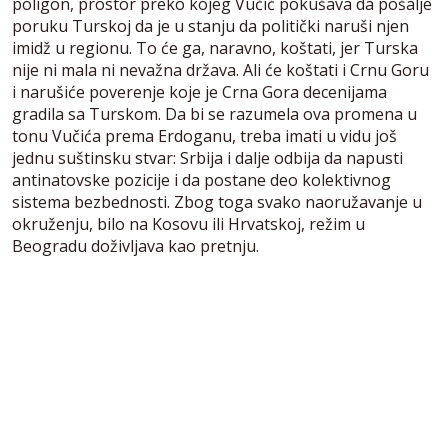
poligon, prostor preko kojeg Vučić pokušava da pošalje
poruku Turskoj da je u stanju da politički naruši njen
imidž u regionu. To će ga, naravno, koštati, jer Turska
nije ni mala ni nevažna država. Ali će koštati i Crnu Goru
i narušiće poverenje koje je Crna Gora decenijama
gradila sa Turskom. Da bi se razumela ova promena u
tonu Vučića prema Erdoganu, treba imati u vidu još
jednu suštinsku stvar: Srbija i dalje odbija da napusti
antinatovske pozicije i da postane deo kolektivnog
sistema bezbednosti. Zbog toga svako naoružavanje u
okruženju, bilo na Kosovu ili Hrvatskoj, režim u
Beogradu doživljava kao pretnju.