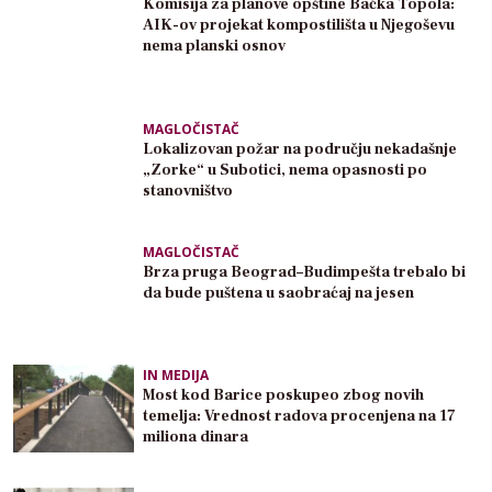
Komisija za planove opštine Bačka Topola:
AIK-ov projekat kompostilišta u Njegoševu
nema planski osnov
MAGLOČISTAČ
Lokalizovan požar na području nekadašnje
„Zorke“ u Subotici, nema opasnosti po
stanovništvo
MAGLOČISTAČ
Brza pruga Beograd–Budimpešta trebalo bi
da bude puštena u saobraćaj na jesen
IN MEDIJA
Most kod Barice poskupeo zbog novih
temelja: Vrednost radova procenjena na 17
miliona dinara