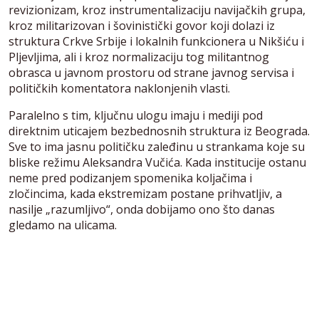
revizionizam, kroz instrumentalizaciju navijačkih grupa,
kroz militarizovan i šovinistički govor koji dolazi iz
struktura Crkve Srbije i lokalnih funkcionera u Nikšiću i
Pljevljima, ali i kroz normalizaciju tog militantnog
obrasca u javnom prostoru od strane javnog servisa i
političkih komentatora naklonjenih vlasti.
Paralelno s tim, ključnu ulogu imaju i mediji pod
direktnim uticajem bezbednosnih struktura iz Beograda.
Sve to ima jasnu političku zaleđinu u strankama koje su
bliske režimu Aleksandra Vučića. Kada institucije ostanu
neme pred podizanjem spomenika koljačima i
zločincima, kada ekstremizam postane prihvatljiv, a
nasilje „razumljivo“, onda dobijamo ono što danas
gledamo na ulicama.