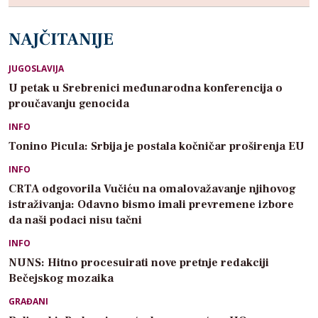
NAJČITANIJE
JUGOSLAVIJA
U petak u Srebrenici međunarodna konferencija o
proučavanju genocida
INFO
Tonino Picula: Srbija je postala kočničar proširenja EU
INFO
CRTA odgovorila Vučiću na omalovažavanje njihovog
istraživanja: Odavno bismo imali prevremene izbore
da naši podaci nisu tačni
INFO
NUNS: Hitno procesuirati nove pretnje redakciji
Bečejskog mozaika
GRAĐANI