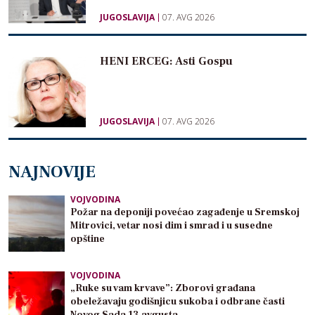
JUGOSLAVIJA
07. AVG 2026
HENI ERCEG: Asti Gospu
JUGOSLAVIJA
07. AVG 2026
NAJNOVIJE
VOJVODINA
Požar na deponiji povećao zagađenje u Sremskoj
Mitrovici, vetar nosi dim i smrad i u susedne
opštine
VOJVODINA
„Ruke su vam krvave”: Zborovi građana
obeležavaju godišnjicu sukoba i odbrane časti
Novog Sada 13.avgusta