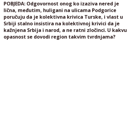
POBJEDA: Odgovornost onog ko izaziva nered je
lična, međutim, huligani na ulicama Podgorice
poručuju da je kolektivna krivica Turske, i vlast u
Srbiji stalno insistira na kolektivnoj krivici da je
kažnjena Srbija i narod, a ne ratni zločinci. U kakvu
opasnost se dovodi region takvim tvrdnjama?