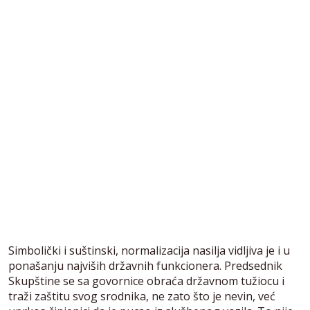
Simbolički i suštinski, normalizacija nasilja vidljiva je i u
ponašanju najviših državnih funkcionera. Predsednik
Skupštine se sa govornice obraća državnom tužiocu i
traži zaštitu svog srodnika, ne zato što je nevin, već