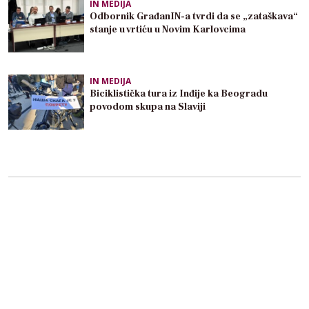
IN MEDIJA
Odbornik GrađanIN-a tvrdi da se „zataškava“
stanje u vrtiću u Novim Karlovcima
IN MEDIJA
Biciklistička tura iz Inđije ka Beogradu
povodom skupa na Slaviji