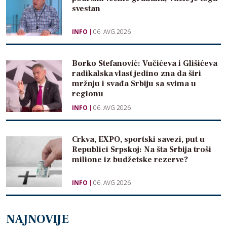
svestan
INFO
06. AVG 2026
Borko Stefanović: Vučićeva i Glišićeva
radikalska vlast jedino zna da širi
mržnju i svađa Srbiju sa svima u
regionu
INFO
06. AVG 2026
Crkva, EXPO, sportski savezi, put u
Republici Srpskoj: Na šta Srbija troši
milione iz budžetske rezerve?
INFO
06. AVG 2026
NAJNOVIJE