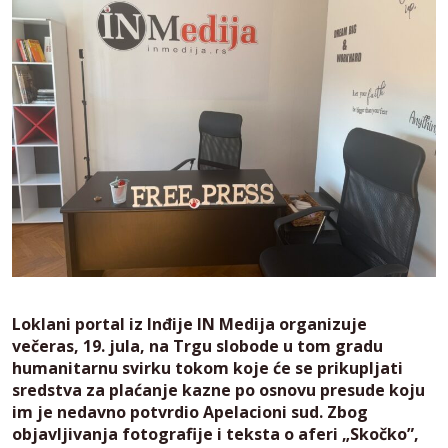
Loklani portal iz Inđije IN Medija organizuje
večeras, 19. jula, na Trgu slobode u tom gradu
humanitarnu svirku tokom koje će se prikupljati
sredstva za plaćanje kazne po osnovu presude koju
im je nedavno potvrdio Apelacioni sud. Zbog
objavljivanja fotografije i teksta o aferi „Skočko”,