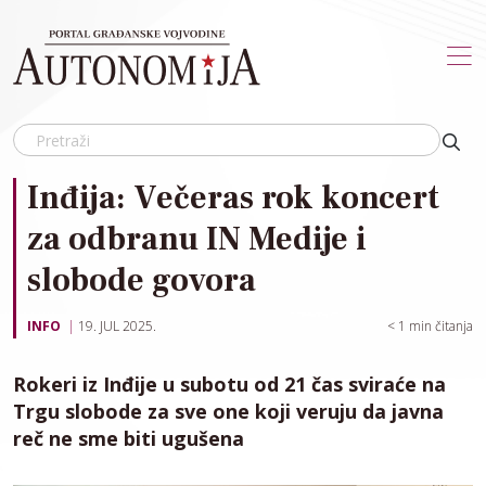
Skip to main content
Inđija: Večeras rok koncert
za odbranu IN Medije i
slobode govora
INFO
19. JUL 2025.
< 1
min čitanja
Rokeri iz Inđije u subotu od 21 čas sviraće na
Trgu slobode za sve one koji veruju da javna
reč ne sme biti ugušena