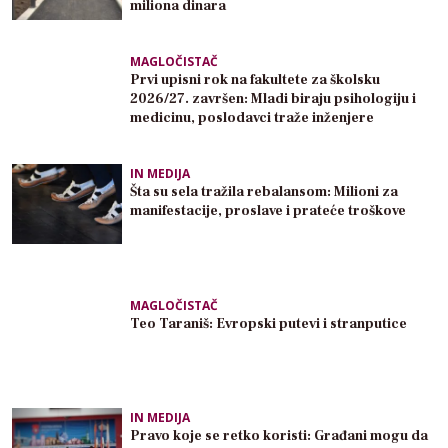
miliona dinara
MAGLOČISTAČ
Prvi upisni rok na fakultete za školsku
2026/27. završen: Mladi biraju psihologiju i
medicinu, poslodavci traže inženjere
IN MEDIJA
Šta su sela tražila rebalansom: Milioni za
manifestacije, proslave i prateće troškove
MAGLOČISTAČ
Teo Taraniš: Evropski putevi i stranputice
IN MEDIJA
Pravo koje se retko koristi: Građani mogu da