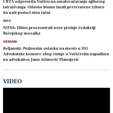
CRTA odgovorila Vučiću na omalovažavanje njihovog
istraživanja: Odavno bismo imali prevremene izbore
da naši podaci nisu tačni
INFO
NUNS: Hitno procesuirati nove pretnje redakciji
Bečejskog mozaika
GRAĐANI
Beljanski: Podnosim ostavku na mesto u UO
Advokatske komore zbog ćutnje o Vučićevim napadima
na advokaticu Janu Aćimović Planojević
VIDEO