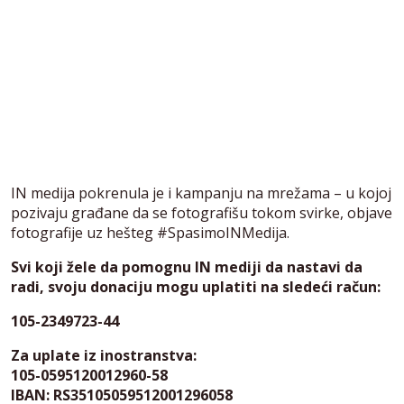
IN medija pokrenula je i kampanju na mrežama – u kojoj
pozivaju građane da se fotografišu tokom svirke, objave
fotografije uz hešteg #SpasimoINMedija.
Svi koji žele da pomognu IN mediji da nastavi da
radi, svoju donaciju mogu uplatiti na sledeći račun:
105-2349723-44
Za uplate iz inostranstva:
105-0595120012960-58
IBAN: RS35105059512001296058