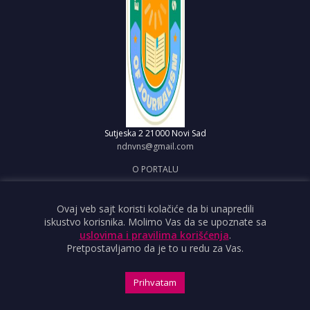
Sutjeska 2
21000 Novi Sad
ndnvns@gmail.com
O PORTALU
IMPRESUM
OBJAVI VEST
Ovaj veb sajt koristi kolačiće da bi unapredili
iskustvo korisnika. Molimo Vas da se upoznate sa
USLOVI KORIŠĆENJA
uslovima i pravilima korišćenja
.
Pretpostavljamo da je to u redu za Vas.
Prihvatam
Copyright ©2026 Nezavisno društvo novinara Vojvodine