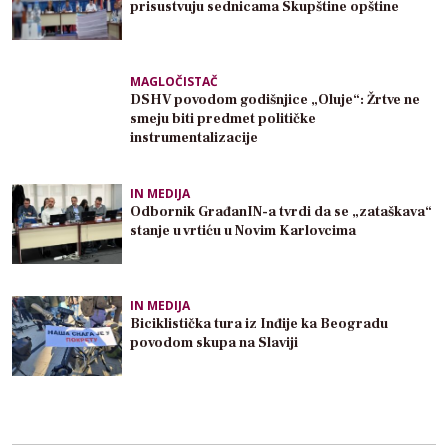
prisustvuju sednicama Skupštine opštine
MAGLOČISTAČ
DSHV povodom godišnjice „Oluje“: Žrtve ne
smeju biti predmet političke
instrumentalizacije
IN MEDIJA
Odbornik GrađanIN-a tvrdi da se „zataškava“
stanje u vrtiću u Novim Karlovcima
IN MEDIJA
Biciklistička tura iz Inđije ka Beogradu
povodom skupa na Slaviji