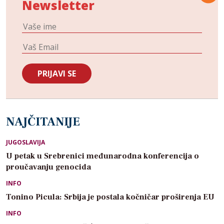
Newsletter
NAJČITANIJE
JUGOSLAVIJA
U petak u Srebrenici međunarodna konferencija o
proučavanju genocida
INFO
Tonino Picula: Srbija je postala kočničar proširenja EU
INFO