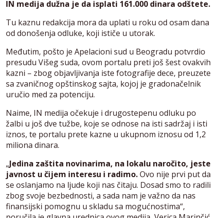
IN medija dužna je da isplati 161.000 dinara odštete.
Tu kaznu redakcija mora da uplati u roku od osam dana
od donošenja odluke, koji ističe u utorak.
Međutim, pošto je Apelacioni sud u Beogradu potvrdio
presudu Višeg suda, ovom portalu preti još šest ovakvih
kazni – zbog objavljivanja iste fotografije dece, preuzete
sa zvaničnog opštinskog sajta, kojoj je gradonačelnik
uručio med za potenciju.
Naime, IN medija očekuje i drugostepenu odluku po
žalbi u još dve tužbe, koje se odnose na isti sadržaj i isti
iznos, te portalu prete kazne u ukupnom iznosu od 1,2
miliona dinara.
„
Jedina zaštita novinarima, na lokalu naročito, jeste
javnost u čijem interesu i radimo.
Ovo nije prvi put da
se oslanjamo na ljude koji nas čitaju. Dosad smo to radili
zbog svoje bezbednosti, a sada nam je važno da nas
finansijski pomognu u skladu sa mogućnostima“,
poručila je glavna urednica ovog medija, Verica Marinčić,