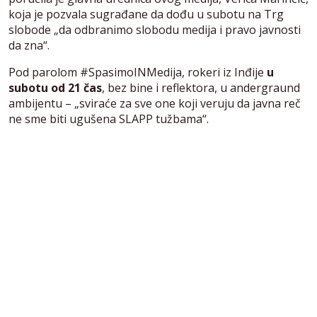
koja je pozvala sugrađane da dođu u subotu na Trg
slobode „da odbranimo slobodu medija i pravo javnosti
da zna“.
Pod parolom #SpasimoINMedija, rokeri iz Inđije
u
subotu od 21 čas
, bez bine i reflektora, u andergraund
ambijentu – „sviraće za sve one koji veruju da javna reč
ne sme biti ugušena SLAPP tužbama“.