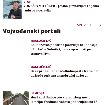
STAV
VUKAŠIN MILIĆEVIĆ: Jovina gimnazija u raljama
vudu pravoslavlja
SVE VESTI
Vojvođanski portali
MAGLOČISTAČ
Lokalizovan požar na području nekadašnje
„Zorke“ u Subotici, nema opasnosti po
stanovništvo
MAGLOČISTAČ
Brza pruga Beograd–Budimpešta trebalo bi
da bude puštena u saobraćaj na jesen
IN MEDIJA
Most kod Barice poskupeo zbog novih
temelja: Vrednost radova procenjena na 17