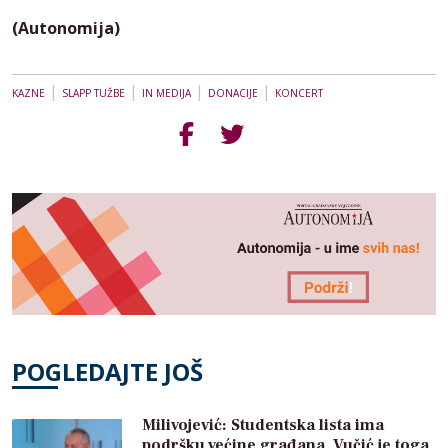
(Autonomija)
|
|
|
|
KAZNE
SLAPP TUŽBE
IN MEDIJA
DONACIJE
KONCERT
POGLEDAJTE JOŠ
Milivojević: Studentska lista ima
podršku većine građana, Vučić je toga