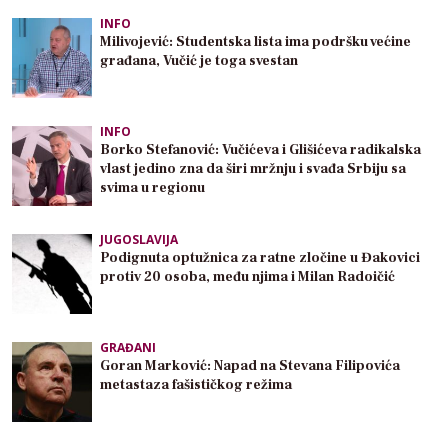
INFO
Milivojević: Studentska lista ima podršku većine
građana, Vučić je toga svestan
INFO
Borko Stefanović: Vučićeva i Glišićeva radikalska
vlast jedino zna da širi mržnju i svađa Srbiju sa
svima u regionu
JUGOSLAVIJA
Podignuta optužnica za ratne zločine u Đakovici
protiv 20 osoba, među njima i Milan Radoičić
GRAĐANI
Goran Marković: Napad na Stevana Filipovića
metastaza fašističkog režima