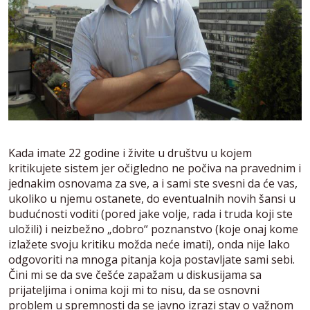
Kada imate 22 godine i živite u društvu u kojem
kritikujete sistem jer očigledno ne počiva na pravednim i
jednakim osnovama za sve, a i sami ste svesni da će vas,
ukoliko u njemu ostanete, do eventualnih novih šansi u
budućnosti voditi (pored jake volje, rada i truda koji ste
uložili) i neizbežno „dobro“ poznanstvo (koje onaj kome
izlažete svoju kritiku možda neće imati), onda nije lako
odgovoriti na mnoga pitanja koja postavljate sami sebi.
Čini mi se da sve češće zapažam u diskusijama sa
prijateljima i onima koji mi to nisu, da se osnovni
problem u spremnosti da se javno izrazi stav o važnom