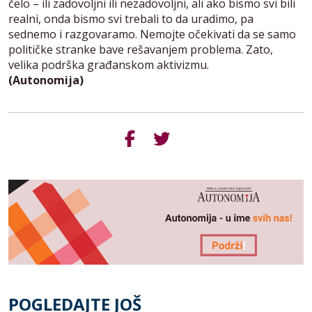
čelo – ili zadovoljni ili nezadovoljni, ali ako bismo svi bili
realni, onda bismo svi trebali to da uradimo, pa
sednemo i razgovaramo. Nemojte očekivati da se samo
političke stranke bave rešavanjem problema. Zato,
velika podrška građanskom aktivizmu.
(Autonomija)
POGLEDAJTE JOŠ