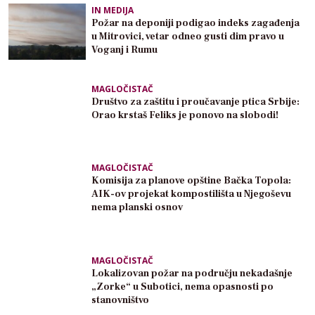
IN MEDIJA
Požar na deponiji podigao indeks zagađenja
u Mitrovici, vetar odneo gusti dim pravo u
Voganj i Rumu
MAGLOČISTAČ
Društvo za zaštitu i proučavanje ptica Srbije:
Orao krstaš Feliks je ponovo na slobodi!
MAGLOČISTAČ
Komisija za planove opštine Bačka Topola:
AIK-ov projekat kompostilišta u Njegoševu
nema planski osnov
MAGLOČISTAČ
Lokalizovan požar na području nekadašnje
„Zorke“ u Subotici, nema opasnosti po
stanovništvo