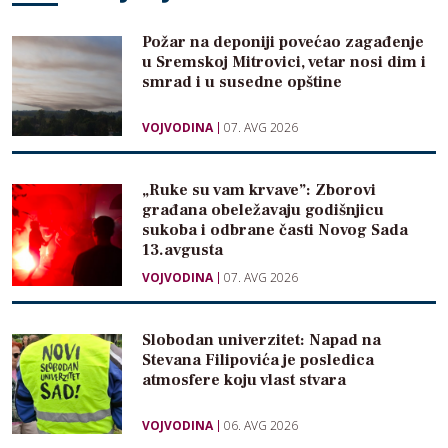
Požar na deponiji povećao zagađenje
u Sremskoj Mitrovici, vetar nosi dim i
smrad i u susedne opštine
VOJVODINA
07. AVG 2026
„Ruke su vam krvave”: Zborovi
građana obeležavaju godišnjicu
sukoba i odbrane časti Novog Sada
13.avgusta
VOJVODINA
07. AVG 2026
Slobodan univerzitet: Napad na
Stevana Filipovića je posledica
atmosfere koju vlast stvara
VOJVODINA
06. AVG 2026