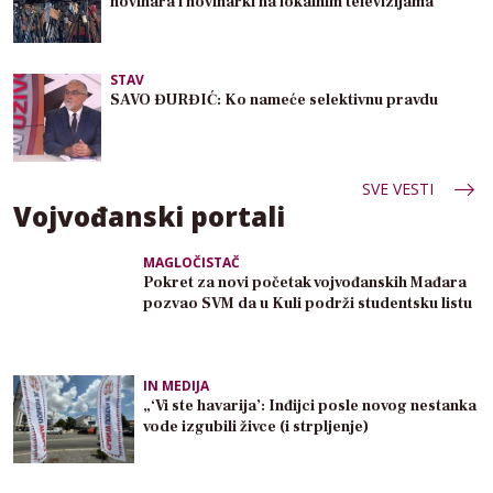
novinara i novinarki na lokalnim televizijama
STAV
SAVO ĐURĐIĆ: Ko nameće selektivnu pravdu
SVE VESTI
Vojvođanski portali
MAGLOČISTAČ
Pokret za novi početak vojvođanskih Mađara
pozvao SVM da u Kuli podrži studentsku listu
IN MEDIJA
„‘Vi ste havarija’: Inđijci posle novog nestanka
vode izgubili živce (i strpljenje)