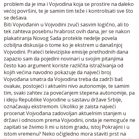
problem da je ima i Vojvodina koja se prostire na daleko
većoj površini, te je samim tim teže i kontrolisati sve što
se dešava.
Biti Vojvođanin u Vojvodini zvuči sasvim logično, ali to
tek zahteva posebnu hrabrost ovih dana, jer se nakon
plakatiranja Novog Sada protekle nedelje povela
ozbiljna diskusija o tome ko je ekstrem u današnjoj
Vojvodini. Prateći televizijske emisije prethodnih dana
zapazio sam da pojedini novinari u svojim pitanjima
često kao argument koriste različita istraživanja od
kojih većina navodno pokazuje da najveći broj
Vojvođana smatra da Vojvodina treba da zadrži baš
ovakav, postojeći i aktuelni nivo autonomije, te samim
tim, svaki zahtev za povećanjem stepena autonomije, pa
i ideju Republike Vojvodine u sastavu države Srbije,
označavaju ekstremom. Ukoliko je zaista najveći
procenat Vojvođana zadovoljan aktuelnim stanjem u
državi i odnosom prema Vojvodini, onda je nemoguće ne
zapitati se živimo li mi u istom gradu, istoj Pokrajini i u
istom vremenu? Neko očigledno mora staviti prst na