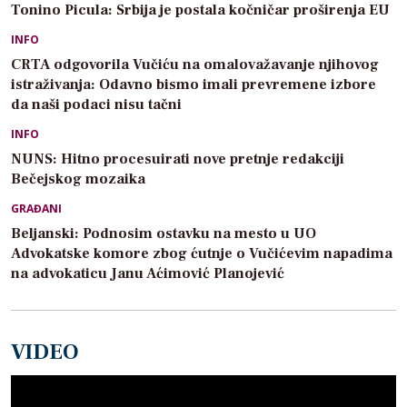
Tonino Picula: Srbija je postala kočničar proširenja EU
INFO
CRTA odgovorila Vučiću na omalovažavanje njihovog
istraživanja: Odavno bismo imali prevremene izbore
da naši podaci nisu tačni
INFO
NUNS: Hitno procesuirati nove pretnje redakciji
Bečejskog mozaika
GRAĐANI
Beljanski: Podnosim ostavku na mesto u UO
Advokatske komore zbog ćutnje o Vučićevim napadima
na advokaticu Janu Aćimović Planojević
VIDEO