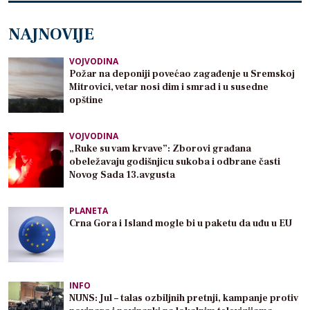
NAJNOVIJE
VOJVODINA
Požar na deponiji povećao zagađenje u Sremskoj
Mitrovici, vetar nosi dim i smrad i u susedne
opštine
VOJVODINA
„Ruke su vam krvave”: Zborovi građana
obeležavaju godišnjicu sukoba i odbrane časti
Novog Sada 13.avgusta
PLANETA
Crna Gora i Island mogle bi u paketu da uđu u EU
INFO
NUNS: Jul – talas ozbiljnih pretnji, kampanje protiv