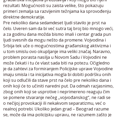
rezultati. Mogućnosti su zaista velike, što pokazuju
primeri zemalja sa razvijenim težnjama ka sprovođenju
direktne demokratije.
Pre nekoliko dana sedamdeset ljudi stavilo je prst na
čelo. Uveren sam da bi već sutra taj broj bio mnogo veći,
a za godinu dana možda bismo imali i centar grada pun
ljudi svesnih da mogu nešto da promene. Vojvodina i
Srbija tek uče o mogućnostima građanskog aktivizma i
u tom smislu ovo okupljanje ima veliki značaj. Naravno,
problem porasta nasilja u Novom Sadu i Vojvodini ne
može čekati i tu će vlast sada biti na potezu. Očigledno
je da zahtevi za formiranjem Policijske uprave Vojvodine
imaju smisla i ta inicijativa mogla bi dobiti podršku onih
koji su odlučili da stave prst na čelo pre nekoliko dana i
onih koji će to učiniti naredni put. Da odmah razjasnimo,
zbog onih koji se usprotive i neprimereno reaguju čim
se pomene stvaranje nečeg „vojvođanskog“, ne radi se
o nečijoj provokaciji ili nekakvom separatizmu, već o
realnoj potrebi. Ukoliko jedan grad – Beograd razume
se, može da ima policijsku upravu, ne razumem zašto je