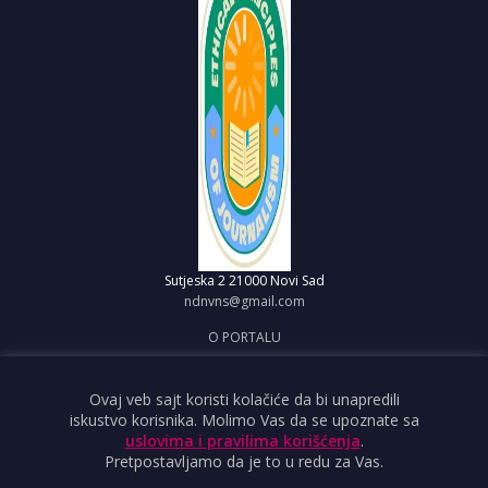
Sutjeska 2
21000 Novi Sad
ndnvns@gmail.com
O PORTALU
IMPRESUM
OBJAVI VEST
Ovaj veb sajt koristi kolačiće da bi unapredili
iskustvo korisnika. Molimo Vas da se upoznate sa
USLOVI KORIŠĆENJA
uslovima i pravilima korišćenja
.
Pretpostavljamo da je to u redu za Vas.