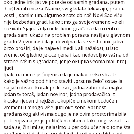
oko jedne inicijative potekle od samih građana, putem
društvenih mreža. Naime, svi gledate televiziju, pratite
vesti i, samim tim, sigurno znate da naš Novi Sad više
nije bezbedan grad, kako smo ga svojevremeno voleli
nazivati. Sjajna želja nekolicine građana da u centru
grada sami ukažu na problem porasta nasilja u glavnom
gradu Vojvodine bila je dovoljna da se vest o inicijativi
brzo proširi, da je najave i mediji, ali nažalost, u isto
vreme, očigledno je ocenjena i kao nedovoljno važna od
strane naših sugrađana, jer je okupila veoma mali broj
ljudi.
Ipak, na mene je činjenica da je makar neko shvatio
kako je važno pod hitno staviti „prst na čelo“ ostavila
najjači utisak. Korak po korak, jedna zabrinuta majka,
jedan tviteraš, jedan novinar, jedna prodavačica iz
kioska i jedan tinejdžer, okupiće u nekom budućem
vremenu i mnogo više ljudi oko sebe. Važnost
građanskog aktivizma dugo je na ovim prostorima bila
potcenjivana jer je političkim elitama tako odgovaralo, a
sada se, čini mi se, nalazimo u periodu učenja o tome šta
građanska inicijativa predstavlja i koji mogu biti njeni