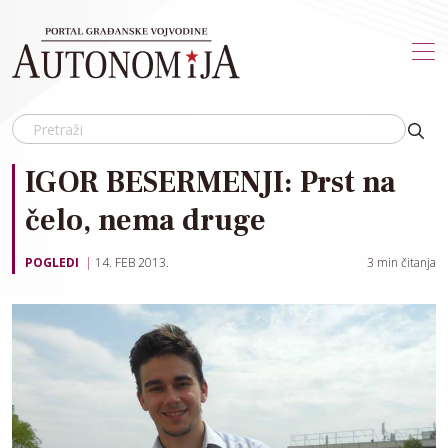
Skip to main content
IGOR BESERMENJI: Prst na
čelo, nema druge
POGLEDI
14. FEB 2013.
3
min čitanja