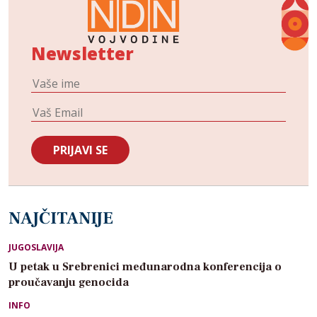
Newsletter
NAJČITANIJE
JUGOSLAVIJA
U petak u Srebrenici međunarodna konferencija o
proučavanju genocida
INFO