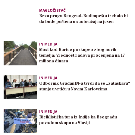
MAGLOČISTAČ
Brza pruga Beograd–Budimpešta trebalo bi
da bude puštena u saobraćaj na jesen
IN MEDIJA
Most kod Barice poskupeo zbog novih
temelja: Vrednost radova procenjena na 17
miliona dinara
IN MEDIJA
Odbornik GrađanIN-a tvrdi da se „zataškava“
stanje u vrtiću u Novim Karlovcima
IN MEDIJA
Biciklistička tura iz Inđije ka Beogradu
povodom skupa na Slaviji