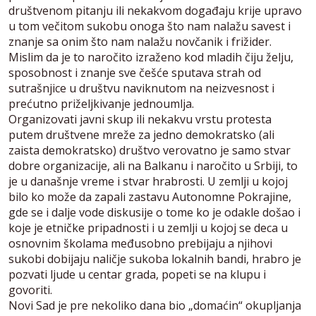
društvenom pitanju ili nekakvom događaju krije upravo
u tom večitom sukobu onoga što nam nalažu savest i
znanje sa onim što nam nalažu novčanik i frižider.
Mislim da je to naročito izraženo kod mladih čiju želju,
sposobnost i znanje sve češće sputava strah od
sutrašnjice u društvu naviknutom na neizvesnost i
prećutno priželjkivanje jednoumlja.
Organizovati javni skup ili nekakvu vrstu protesta
putem društvene mreže za jedno demokratsko (ali
zaista demokratsko) društvo verovatno je samo stvar
dobre organizacije, ali na Balkanu i naročito u Srbiji, to
je u današnje vreme i stvar hrabrosti. U zemlji u kojoj
bilo ko može da zapali zastavu Autonomne Pokrajine,
gde se i dalje vode diskusije o tome ko je odakle došao i
koje je etničke pripadnosti i u zemlji u kojoj se deca u
osnovnim školama međusobno prebijaju a njihovi
sukobi dobijaju naličje sukoba lokalnih bandi, hrabro je
pozvati ljude u centar grada, popeti se na klupu i
govoriti.
Novi Sad je pre nekoliko dana bio „domaćin“ okupljanja