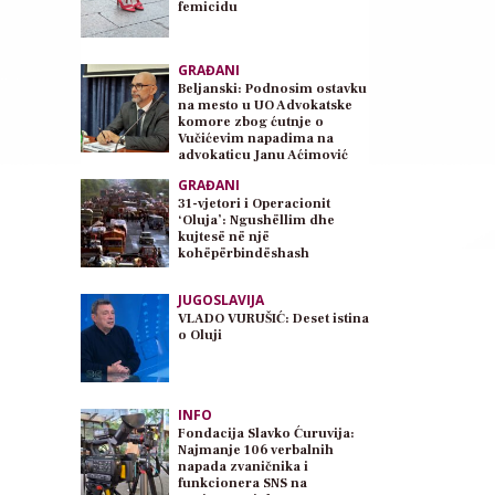
femicidu
GRAĐANI
Beljanski: Podnosim ostavku
na mesto u UO Advokatske
komore zbog ćutnje o
Vučićevim napadima na
advokaticu Janu Aćimović
Planojević
GRAĐANI
31-vjetori i Operacionit
‘Oluja’: Ngushëllim dhe
kujtesë në një
kohëpërbindëshash
JUGOSLAVIJA
VLADO VURUŠIĆ: Deset istina
o Oluji
INFO
Fondacija Slavko Ćuruvija:
Najmanje 106 verbalnih
napada zvaničnika i
funkcionera SNS na