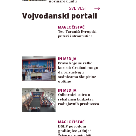
novinare u julu
SVE VESTI
Vojvođanski portali
MAGLOČISTAČ
Teo Taraniš: Evropski
putevi i stranputice
IN MEDIJA
Pravo koje se retko
koristi: Građani mogu
da prisustvuju
sednicama Skupštine
opštine
IN MEDIJA
Odbornici sutra o
rebalansu budžeta i
radu javnih preduzeća
MAGLOČISTAČ
DSHV povodom
godišnjice „Oluje“:
Žrtve ne smeju biti