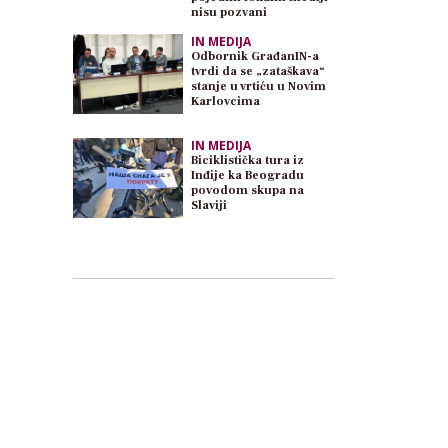
nisu pozvani
IN MEDIJA
Odbornik GrađanIN-a
tvrdi da se „zataškava“
stanje u vrtiću u Novim
Karlovcima
IN MEDIJA
Biciklistička tura iz
Inđije ka Beogradu
povodom skupa na
Slaviji