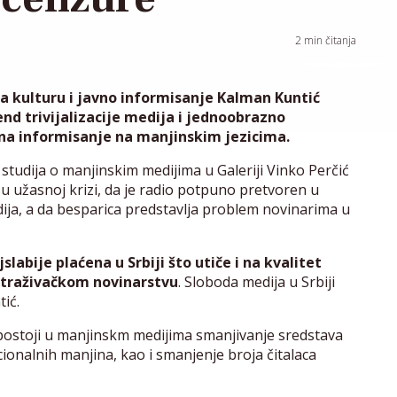
2
min čitanja
a kulturu i javno informisanje Kalman Kuntić
rend trivijalizacije medija i jednoobrazno
 na informisanje na manjinskim jezicima.
 i studija o manjinskim medijima u Galeriji Vinko Perčić
u užasnoj krizi, da je radio potpuno pretvoren u
ija, a da besparica predstavlja problem novinarima u
labije plaćena u Srbiji što utiče i na kvalitet
istraživačkom novinarstvu
. Sloboda medija u Srbiji
tić.
 postoji u manjinskm medijima smanjivanje sredstava
acionalnih manjina, kao i smanjenje broja čitalaca