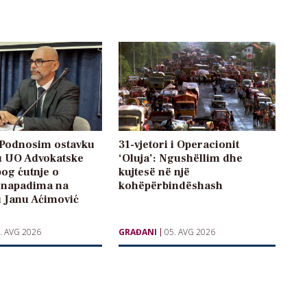
: Podnosim ostavku
31-vjetori i Operacionit
u UO Advokatske
‘Oluja’: Ngushëllim dhe
og ćutnje o
kujtesë në një
 napadima na
kohëpërbindëshash
u Janu Aćimović
. AVG 2026
GRAĐANI
05. AVG 2026