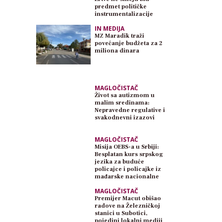
predmet političke
instrumentalizacije
IN MEDIJA
MZ Maradik traži
povećanje budžeta za 2
miliona dinara
MAGLOČISTAČ
Život sa autizmom u
malim sredinama:
Nepravedne regulative i
svakodnevni izazovi
MAGLOČISTAČ
Misija OEBS-a u Srbiji:
Besplatan kurs srpskog
jezika za buduće
policajce i policajke iz
mađarske nacionalne
zajednice
MAGLOČISTAČ
Premijer Macut obišao
radove na Železničkoj
stanici u Subotici,
pojedini lokalni mediji