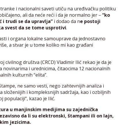
tranke i nacionalni saveti utiču na uređivačku politiku
bičajeno, ali da neće reći i da je normalno jer –
“ko
 i trudi se da upravlja”
i dodao da n
e postoji
ka svest da se tome usprotivi
.
vlasti i organa lokalne samouprave da jednostavno
še, a stvar je u tome koliko mi kao građani
civilnog društva (CRCD) Vladimir Ilić rekao je da je
a novinarima i urednicima, čitaocima 12 nacionalnih
lnih kulturnih “elita”.
štampe, ne samo vesti, nego zahtevnijih analiza i
oženiijih i kompleksnijih sadržaja, kao i ozbiljnih
populaciji”, kazao je Ilić.
zura u manjinskim medijima su zajednička
avisno da li su elektronski, štampani ili on lajn,
skim jezicima.