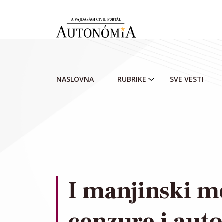
Skip to main content
NASLOVNA
RUBRIKE
SVE VESTI
I manjinski m
cenzure i aut