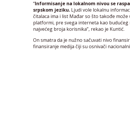
“
Informisanje na lokalnom nivou se raspa
srpskom jeziku.
Ljudi vole lokalnu informaci
čitalaca ima i list Mađar so što takođe može u
platformi, pre svega interneta kao budućeg 
najvećeg broja korisnika”, rekao je Kuntić.
On smatra da je nužno sačuvati nivo finansira
finansiranje medija čiji su osnivači nacionaln