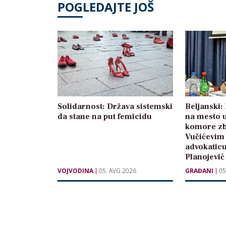
POGLEDAJTE JOŠ
Solidarnost: Država sistemski
Beljanski
da stane na put femicidu
na mesto 
komore zb
Vučićevim
advokatic
Planojević
VOJVODINA
05. AVG 2026
GRAĐANI
05