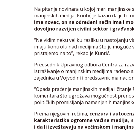
Na pitanje novinara u kojoj meri manjinske s
manjinskih medija, Kuntić je kazao da je to uo
ima novac, on na određeni način ima i moć
dovoljno razvijen civilni sektor i građans
“Ne vidim neku veliku razliku u nastojanju 
imaju kontrolu nad medijima što je moguće vi
pristajemo na to”, rekao je Kuntić.
Predsednik Upravnog odbora Centra za razvoj 
istraživanje o manjinskim medijima rađeno s
zajednica u Vojvodini i predstavnicima naciona
“Opada praćenje manjinskih medija i čitanje 
komentara što ugrožava mogućnost prenosa sl
političkih promišljanja namenjenih manjinskoj 
Prema njegovim rečima,
cenzura i autocen
karakteristika ogromne većine medija, nez
i da li izveštavaju na većinskom i manjin