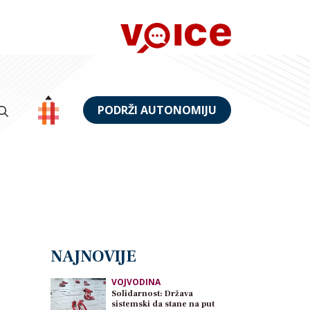
PODRŽI AUTONOMIJU
NAJNOVIJE
VOJVODINA
Solidarnost: Država
sistemski da stane na put