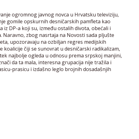
vanje ogromnog javnog novca u Hrvatsku televiziju,
anje gomile opskurnih desničarskih pamfleta kao
 iz DP-a koji su, između ostalih divota, obećali i
. Naravno, zbog nasrtaja na Novosti sada pljušte
ijeta, upozoravaju na ozbiljan regres medijskih
e koalicije čiji se sunovrat u desničarski radikalizam,
, tek najbolje ogleda u odnosu prema srpskoj manjini,
nači da ta mala, interesna grupacija nije tražila i
kasicu-prasicu i izdašno leglo brojnih dosadašnjih