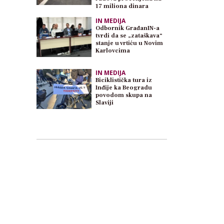
17 miliona dinara
IN MEDIJA
Odbornik GrađanIN-a
tvrdi da se „zataškava“
stanje u vrtiću u Novim
Karlovcima
IN MEDIJA
Biciklistička tura iz
Inđije ka Beogradu
povodom skupa na
Slaviji