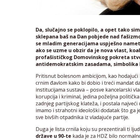
Da, slučajno se poklopilo, a opet tako si
sklepana baš na Dan pobjede nad fašizmo
se mladim generacijama uspješno nametnu
ako se uzme u obzir da je nova vlast, ko
profašističkog Domovinskog pokreta stvo
antidemokratskim zasadama, simbolika D
Pritisnut bolesnom ambicijom, kao hodajući 
crnim đavlom kako bi dobio i treći mandat da 
institucijama sustava – posve kancelarski vl
korupcija i kriminal, jedina poželjna politič
zadnjeg partijskog klateža, i postala najveći 
imamo i strahotni ideološki dodatak što ga je 
sve bivših otpadnika iz vladajuće partije.
Duga je lista crnila koju su prezentirali ti lj
države u 90-te
kada je za HDZ bilo normalno i