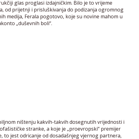
ukčiji glas proglasi izdajničkim. Bilo je to vrijeme
, od prijetnji i prisluškivanja do podizanja ogromnog
nih medija, Ferala pogotovo, koje su novine mahom u
akonto „duševnih boli“.
iljnom ništenju kakvih-takvih dosegnutih vrijednosti i
ofašističke stranke, a koje je „proevropski“ premijer
je, to jest odricanje od dosadašnjeg vjernog partnera,