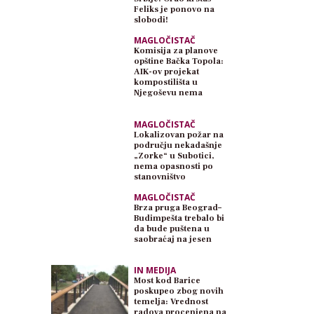
Feliks je ponovo na
slobodi!
MAGLOČISTAČ
Komisija za planove
opštine Bačka Topola:
AIK-ov projekat
kompostilišta u
Njegoševu nema
planski osnov
MAGLOČISTAČ
Lokalizovan požar na
području nekadašnje
„Zorke“ u Subotici,
nema opasnosti po
stanovništvo
MAGLOČISTAČ
Brza pruga Beograd–
Budimpešta trebalo bi
da bude puštena u
saobraćaj na jesen
IN MEDIJA
Most kod Barice
poskupeo zbog novih
temelja: Vrednost
radova procenjena na