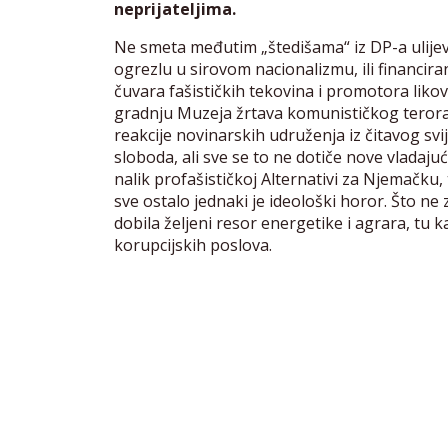
neprijateljima.
Ne smeta međutim „štedišama“ iz DP-a ulije
ogrezlu u sirovom nacionalizmu, ili financir
čuvara fašističkih tekovina i promotora likova
gradnju Muzeja žrtava komunističkog terora
reakcije novinarskih udruženja iz čitavog sv
sloboda, ali sve se to ne dotiče nove vladajuć
nalik profašističkoj Alternativi za Njemačku
sve ostalo jednaki je ideološki horor. Što ne z
dobila željeni resor energetike i agrara, tu 
korupcijskih poslova.