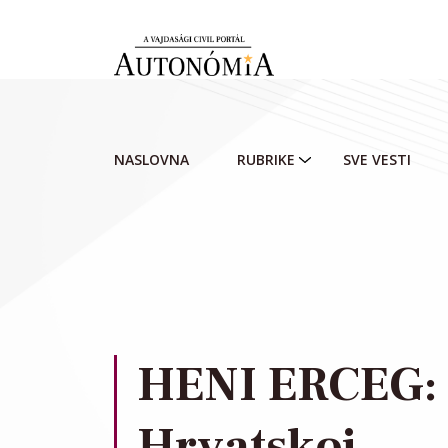
Skip to main content
NASLOVNA
RUBRIKE
SVE VESTI
HENI ERCEG: 
Hrvatskoj