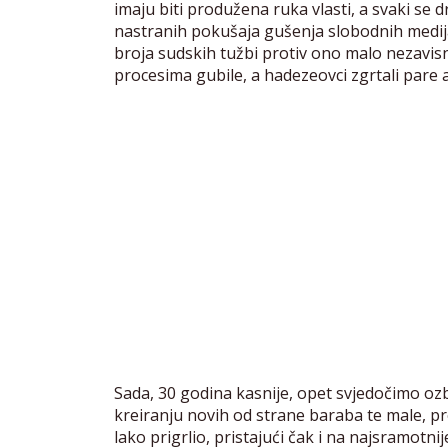
imaju biti produžena ruka vlasti, a svaki se dr
nastranih pokušaja gušenja slobodnih medija
broja sudskih tužbi protiv ono malo nezavis
procesima gubile, a hadezeovci zgrtali pare 
Sada, 30 godina kasnije, opet svjedočimo ozb
kreiranju novih od strane baraba te male, pr
lako prigrlio, pristajući čak i na najsramotni