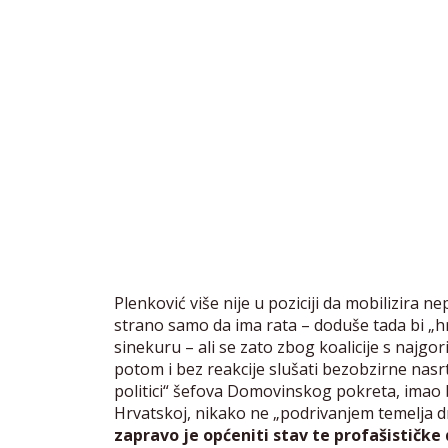
Plenković više nije u poziciji da mobilizira 
strano samo da ima rata – doduše tada bi „hr
sinekuru – ali se zato zbog koalicije s najg
potom i bez reakcije slušati bezobzirne nasrt
politici“ šefova Domovinskog pokreta, imao b
Hrvatskoj, nikako ne „podrivanjem temelja d
zapravo je općeniti stav te profašističk