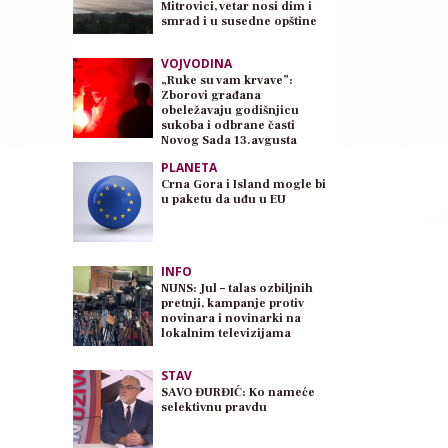
Mitrovici, vetar nosi dim i
smrad i u susedne opštine
VOJVODINA
„Ruke su vam krvave”:
Zborovi građana
obeležavaju godišnjicu
sukoba i odbrane časti
Novog Sada 13.avgusta
PLANETA
Crna Gora i Island mogle bi
u paketu da uđu u EU
INFO
NUNS: Jul – talas ozbiljnih
pretnji, kampanje protiv
novinara i novinarki na
lokalnim televizijama
STAV
SAVO ĐURĐIĆ: Ko nameće
selektivnu pravdu