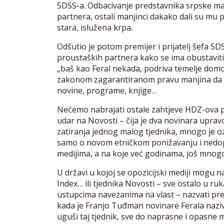
SDSS-a. Odbacivanje predstavnika srpske manj
partnera, ostali manjinci dakako dali su mu 
stara, islužena krpa.
Odšutio je potom premijer i prijatelj šefa SD
proustaških partnera kako se ima obustaviti 
„baš kao Feral nekada, podriva temelje domov
zakonom zagarantiranom pravu manjina da nov
novine, programe, knjige…
Nećemo nabrajati ostale zahtjeve HDZ-ova par
udar na Novosti – čija je dva novinara upra
zatiranja jednog malog tjednika, mnogo je ozbi
samo o novom etničkom ponižavanju i nedop
medijima, a na koje već godinama, još mnogo 
U državi u kojoj se opozicijski mediji mogu 
Index… ili tjednika Novosti – sve ostalo u r
ustupcima navezanima na vlast – nazvati pre
kada je Franjo Tuđman novinare Ferala naziva
uguši taj tjednik, sve do naprasne i opasne 