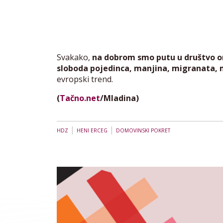
Svakako,
na dobrom smo putu u društvo on
sloboda pojedinca, manjina, migranata, 
evropski trend.
(
Tačno.net
/Mladina)
|
|
HDZ
HENI ERCEG
DOMOVINSKI POKRET