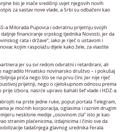
ine bio je inače središnji uvjet njegovih novih
potpis za sastav nove vlade, a Srbi su odbačeni kao
SS-a Milorada Pupovca i odvratnu prijetnju svojih
daljnje financiranje srpskog tjednika Novosti, jer da
inskog rata i države“, iako je riječ o ustavom i
ac kojim raspolažu dijele kako žele, za vlastite
tnera jer su svi redom odvratni i retardirani, ali
vo nagradilo Hrvatsko novinarsko društvo – i pokušaj
ljnija priča nego što se na prvu čini. Jer nije riječ
ustivoj prijetnji, nego o cjelokupnom odnosu prema
prije izbora, nasrće upravo bahati šef vlade i HDZ-a.
nabrojiti na prste jedne ruke, poput portala Telegram,
ukama je moćnih korporacija, oglasima i raznim drugim
mijeru nesklone medije „osovinom zla“ isto je kao
o stranim plaćenicima, izdajnicima i činio sve da
mobilizacije tadašnjega glavnog urednika Ferala.