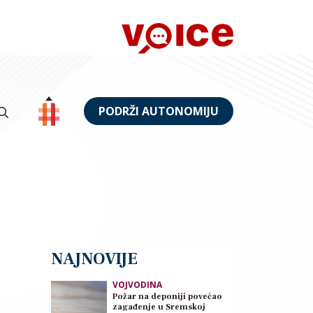
PODRŽI AUTONOMIJU
NAJNOVIJE
VOJVODINA
Požar na deponiji povećao
zagađenje u Sremskoj