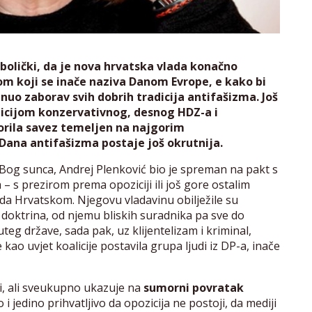
mbolički, da je nova hrvatska vlada konačno
m koji se inače naziva Danom Evrope, e kako bi
o zaborav svih dobrih tradicija antifašizma. Još
alicijom konzervativnog, desnog HDZ-a i
rila savez temeljen na najgorim
ana antifašizma postaje još okrutnija.
Bog sunca, Andrej Plenković bio je spreman na pakt s
– s prezirom prema opoziciji ili još gore ostalim
ada Hrvatskom. Njegovu vladavinu obilježile su
ka doktrina, od njemu bliskih suradnika pa sve do
uteg države, sada pak, uz klijentelizam i kriminal,
kao uvjet koalicije postavila grupa ljudi iz DP-a, inače
udi, ali sveukupno ukazuje na
sumorni povratak
 jedino prihvatljivo da opozicija ne postoji, da mediji