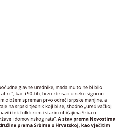
nepoćudne glavne urednike, mada mu to ne bi bilo
abro“, kao i 90-tih, brzo zbrisao u neku sigurnu
orim ološem spreman prvo odreći srpske manjine, a
aje na srpski tjednik koji bi se, shodno „uređivačkoj
aviti tek folklorom i starim običajima Srba u
ržave i domovinskog rata“.
A stav prema Novostima
e družine prema Srbima u Hrvatskoj, kao vječitim