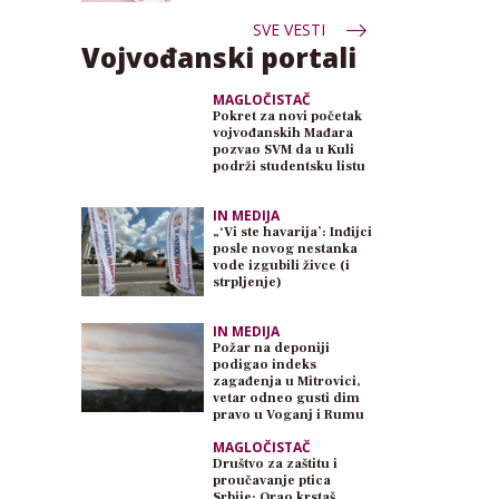
SVE VESTI
Vojvođanski portali
MAGLOČISTAČ
Pokret za novi početak
vojvođanskih Mađara
pozvao SVM da u Kuli
podrži studentsku listu
IN MEDIJA
„‘Vi ste havarija’: Inđijci
posle novog nestanka
vode izgubili živce (i
strpljenje)
IN MEDIJA
Požar na deponiji
podigao indeks
zagađenja u Mitrovici,
vetar odneo gusti dim
pravo u Voganj i Rumu
MAGLOČISTAČ
Društvo za zaštitu i
proučavanje ptica
Srbije: Orao krstaš