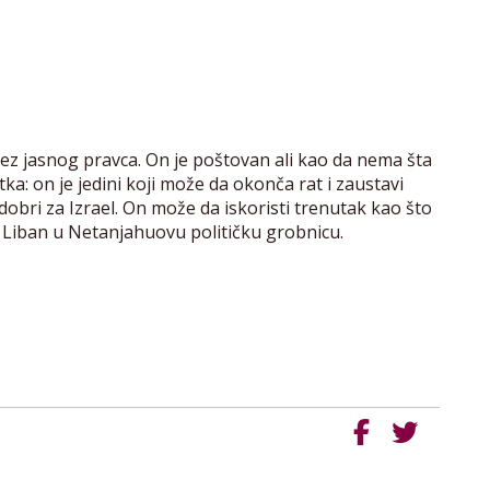
 bez jasnog pravca. On je poštovan ali kao da nema šta
a: on je jedini koji može da okonča rat i zaustavi
 dobri za Izrael. On može da iskoristi trenutak kao što
i Liban u Netanjahuovu političku grobnicu.