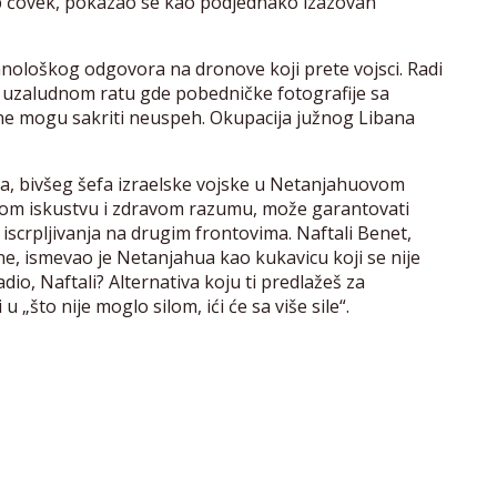
ab čovek, pokazao se kao podjednako izazovan
hnološkog odgovora na dronove koji prete vojsci. Radi
ki uzaludnom ratu gde pobedničke fotografije sa
e mogu sakriti neuspeh. Okupacija južnog Libana
ota, bivšeg šefa izraelske vojske u Netanjahuovom
nom iskustvu i zdravom razumu, može garantovati
 iscrpljivanja na drugim frontovima. Naftali Benet,
, ismevao je Netanjahua kao kukavicu koji se nije
io, Naftali? Alternativa koju ti predlažeš za
„što nije moglo silom, ići će sa više sile“.