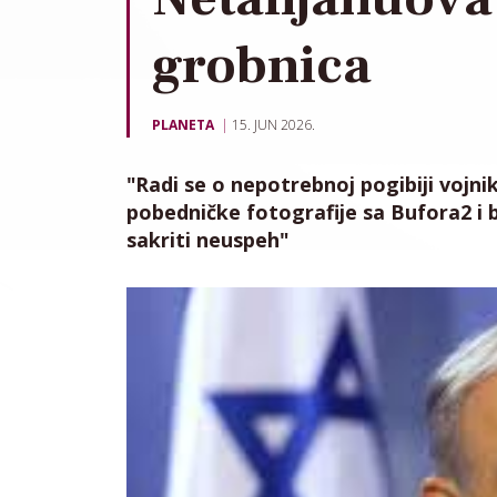
grobnica
PLANETA
15. JUN 2026.
"Radi se o nepotrebnoj pogibiji vojn
pobedničke fotografije sa Bufora2 
sakriti neuspeh"