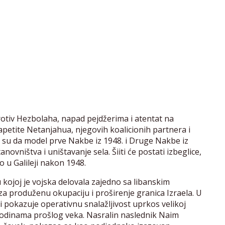
protiv Hezbolaha, napad pejdžerima i atentat na
apetite Netanjahua, njegovih koalicionih partnera i
i su da model prve Nakbe iz 1948. i Druge Nakbe iz
novništva i uništavanje sela. Šiiti će postati izbeglice,
o u Galileji nakon 1948.
ojoj je vojska delovala zajedno sa libanskim
a produženu okupaciju i proširenje granica Izraela. U
 i pokazuje operativnu snalažljivost uprkos velikoj
 godinama prošlog veka. Nasralin naslednik Naim