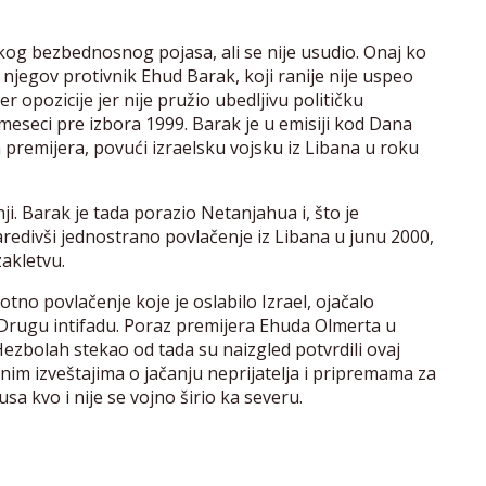
kog bezbednosnog pojasa, ali se nije usudio. Onaj ko
o njegov protivnik Ehud Barak, koji ranije nije uspeo
r opozicije jer nije pružio ubedljivu političku
 meseci pre izbora 1999. Barak je u emisiji kod Dana
 premijera, povući izraelsku vojsku iz Libana u roku
i. Barak je tada porazio Netanjahua i, što je
aredivši jednostrano povlačenje iz Libana u junu 2000,
akletvu.
otno povlačenje koje je oslabilo Izrael, ojačalo
Drugu intifadu. Poraz premijera Ehuda Olmerta u
ezbolah stekao od tada su naizgled potvrdili ovaj
dnim izveštajima o jačanju neprijatelja i pripremama za
sa kvo i nije se vojno širio ka severu.