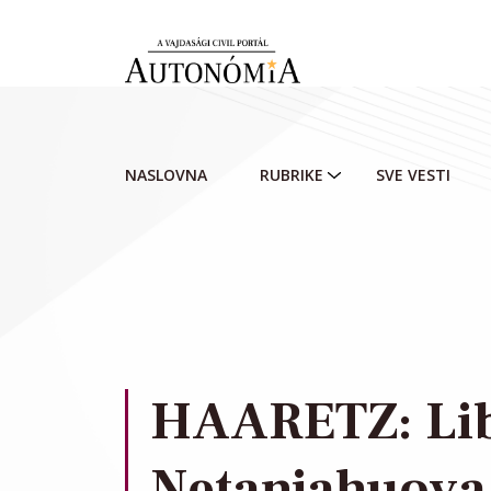
Skip to main content
NASLOVNA
RUBRIKE
SVE VESTI
HAARETZ: Li
Netanjahuova 