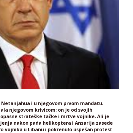
na Netanjahua i u njegovom prvom mandatu.
tala njegovom krivicom: on je od svojih
pasne strateške tačke i mrtve vojnike. Ali je
enja nakon pada helikoptera i Ansarija zasede
tvo vojnika u Libanu i pokrenulo uspešan protest