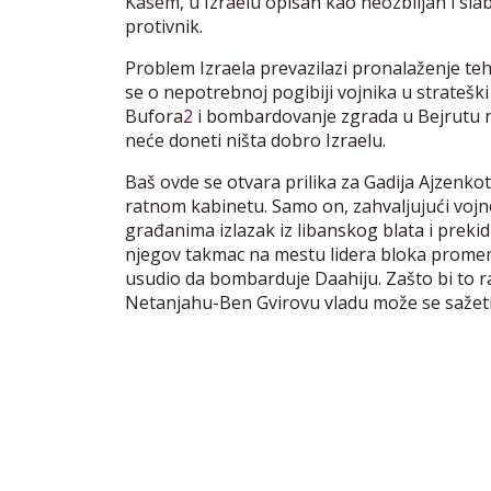
Kasem, u Izraelu opisan kao neozbiljan i sl
protivnik.
Problem Izraela prevazilazi pronalaženje te
se o nepotrebnoj pogibiji vojnika u strateš
Bufora
2
i bombardovanje zgrada u Bejrutu n
neće doneti ništa dobro Izraelu.
Baš ovde se otvara prilika za Gadija Ajzenk
ratnom kabinetu. Samo on, zahvaljujući voj
građanima izlazak iz libanskog blata i prekid
njegov takmac na mestu lidera bloka promene
usudio da bombarduje Daahiju. Zašto bi to rad
Netanjahu-Ben Gvirovu vladu može se sažeti u 