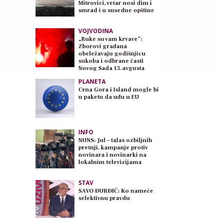
Mitrovici, vetar nosi dim i
smrad i u susedne opštine
VOJVODINA
„Ruke su vam krvave”:
Zborovi građana
obeležavaju godišnjicu
sukoba i odbrane časti
Novog Sada 13.avgusta
PLANETA
Crna Gora i Island mogle bi
u paketu da uđu u EU
INFO
NUNS: Jul – talas ozbiljnih
pretnji, kampanje protiv
novinara i novinarki na
lokalnim televizijama
STAV
SAVO ĐURĐIĆ: Ko nameće
selektivnu pravdu