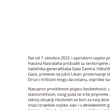
Rat od 7. oktobra 2023. i operativni uspesi 
Hasana Nasralaha probudili su teritorijalne 
načelnika generalštaba Ejala Zamira. Odlučil
Gaze, primene na južni Liban: proterivanje sta
Druzi i hrišćani mogu da ostanu, otprilike ka
Nasuprot prvobitnom pojasu bezbednosti, u k
stanovništvom, ovog puta se vrše pripreme z
takvoj situaciji Hezbolah se bori za svoj dom
snazi izraelske vojske, kao i u devedesetim