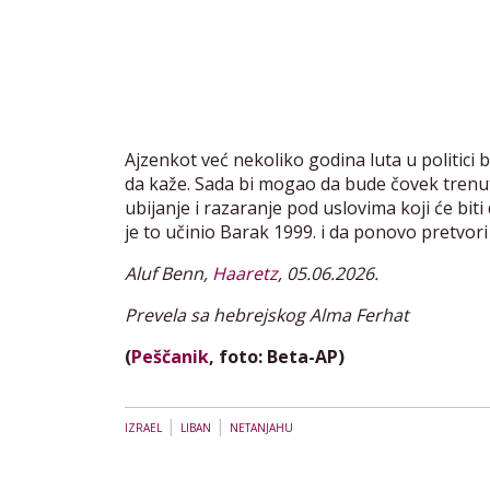
Ajzenkot već nekoliko godina luta u politici
da kaže. Sada bi mogao da bude čovek trenutk
ubijanje i razaranje pod uslovima koji će biti
je to učinio Barak 1999. i da ponovo pretvor
Aluf Benn,
Haaretz
, 05.06.2026.
Prevela sa hebrejskog Alma Ferhat
(
Peščanik
, foto: Beta-AP)
|
|
IZRAEL
LIBAN
NETANJAHU