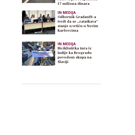
17 miliona dinara
IN MEDIJA
Odbornik GrađanIN-a
tvrdi da se „zataškava“
stanje u vrtiću u Novim
Karlovcima
IN MEDIJA
Biciklistička tura iz
Inđije ka Beogradu
povodom skupa na
Slaviji