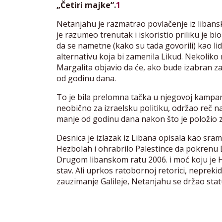
„Četiri majke“.
1
Netanjahu je razmatrao povlačenje iz libans
je razumeo trenutak i iskoristio priliku je bi
da se nametne (kako su tada govorili) kao lide
alternativu koja bi zamenila Likud. Nekoliko
Margalita objavio da će, ako bude izabran za
od godinu dana.
To je bila prelomna tačka u njegovoj kampanj
neobično za izraelsku politiku, održao reč n
manje od godinu dana nakon što je položio z
Desnica je izlazak iz Libana opisala kao sram
Hezbolah i ohrabrilo Palestince da pokrenu 
Drugom libanskom ratu 2006. i moć koju je H
stav. Ali uprkos ratobornoj retorici, nepreki
zauzimanje Galileje, Netanjahu se držao statu