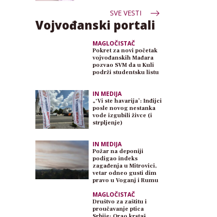
SVE VESTI
Vojvođanski portali
MAGLOČISTAČ
Pokret za novi početak
vojvođanskih Mađara
pozvao SVM da u Kuli
podrži studentsku listu
IN MEDIJA
„‘Vi ste havarija’: Inđijci
posle novog nestanka
vode izgubili živce (i
strpljenje)
IN MEDIJA
Požar na deponiji
podigao indeks
zagađenja u Mitrovici,
vetar odneo gusti dim
pravo u Voganj i Rumu
MAGLOČISTAČ
Društvo za zaštitu i
proučavanje ptica
Srbije: Orao krstaš