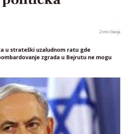
2
min čitanja
ika u strateški uzaludnom ratu gde
i bombardovanje zgrada u Bejrutu ne mogu