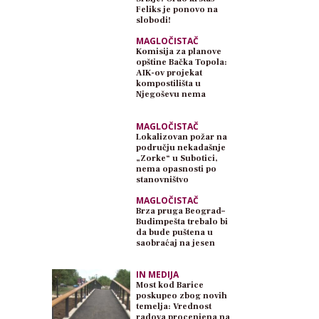
Feliks je ponovo na
slobodi!
MAGLOČISTAČ
Komisija za planove
opštine Bačka Topola:
AIK-ov projekat
kompostilišta u
Njegoševu nema
planski osnov
MAGLOČISTAČ
Lokalizovan požar na
području nekadašnje
„Zorke“ u Subotici,
nema opasnosti po
stanovništvo
MAGLOČISTAČ
Brza pruga Beograd–
Budimpešta trebalo bi
da bude puštena u
saobraćaj na jesen
IN MEDIJA
Most kod Barice
poskupeo zbog novih
temelja: Vrednost
radova procenjena na