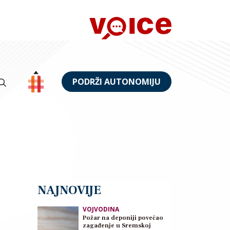
PODRŽI AUTONOMIJU
NAJNOVIJE
VOJVODINA
Požar na deponiji povećao
zagađenje u Sremskoj