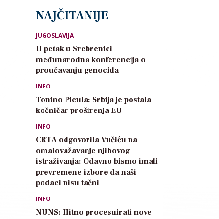
NAJČITANIJE
JUGOSLAVIJA
U petak u Srebrenici
međunarodna konferencija o
proučavanju genocida
INFO
Tonino Picula: Srbija je postala
kočničar proširenja EU
INFO
CRTA odgovorila Vučiću na
omalovažavanje njihovog
istraživanja: Odavno bismo imali
prevremene izbore da naši
podaci nisu tačni
INFO
NUNS: Hitno procesuirati nove