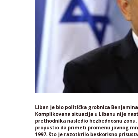
Liban je bio politička grobnica Benjami
Komplikovana situacija u Libanu nije nas
prethodnika nasledio bezbednosnu zonu, o
propustio da primeti promenu javnog mnj
1997. što je razotkrilo beskorisno prisus