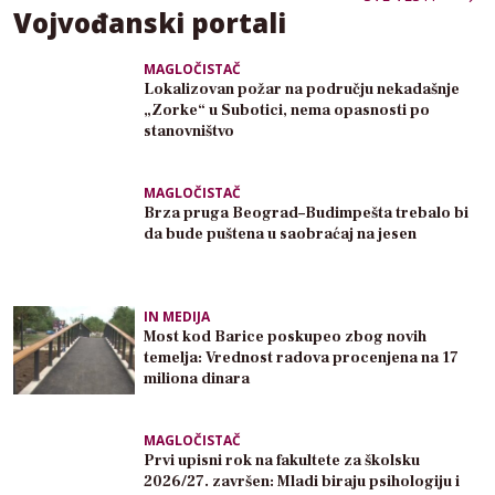
Vojvođanski portali
MAGLOČISTAČ
Lokalizovan požar na području nekadašnje
„Zorke“ u Subotici, nema opasnosti po
stanovništvo
MAGLOČISTAČ
Brza pruga Beograd–Budimpešta trebalo bi
da bude puštena u saobraćaj na jesen
IN MEDIJA
Most kod Barice poskupeo zbog novih
temelja: Vrednost radova procenjena na 17
miliona dinara
MAGLOČISTAČ
Prvi upisni rok na fakultete za školsku
2026/27. završen: Mladi biraju psihologiju i