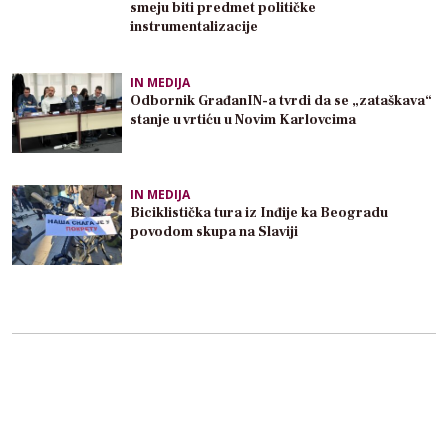
smeju biti predmet političke
instrumentalizacije
IN MEDIJA
Odbornik GrađanIN-a tvrdi da se „zataškava“
stanje u vrtiću u Novim Karlovcima
IN MEDIJA
Biciklistička tura iz Inđije ka Beogradu
povodom skupa na Slaviji