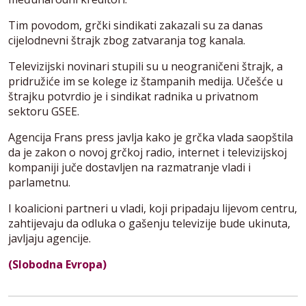
Tim povodom, grčki sindikati zakazali su za danas
cijelodnevni štrajk zbog zatvaranja tog kanala.
Televizijski novinari stupili su u neograničeni štrajk, a
pridružiće im se kolege iz štampanih medija. Učešće u
štrajku potvrdio je i sindikat radnika u privatnom
sektoru GSEE.
Agencija Frans press javlja kako je grčka vlada saopštila
da je zakon o novoj grčkoj radio, internet i televizijskoj
kompaniji juče dostavljen na razmatranje vladi i
parlametnu.
I koalicioni partneri u vladi, koji pripadaju lijevom centru,
zahtijevaju da odluka o gašenju televizije bude ukinuta,
javljaju agencije.
(Slobodna Evropa)