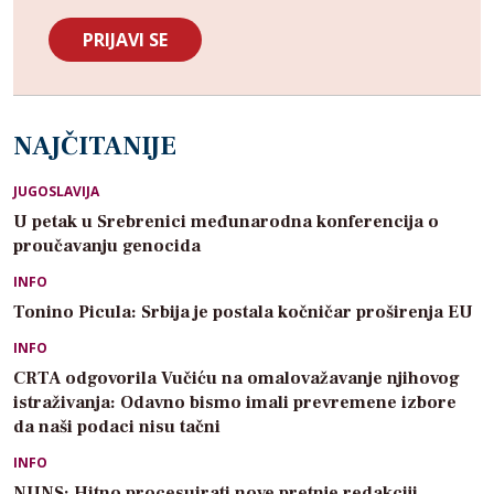
NAJČITANIJE
JUGOSLAVIJA
U petak u Srebrenici međunarodna konferencija o
proučavanju genocida
INFO
Tonino Picula: Srbija je postala kočničar proširenja EU
INFO
CRTA odgovorila Vučiću na omalovažavanje njihovog
istraživanja: Odavno bismo imali prevremene izbore
da naši podaci nisu tačni
INFO
NUNS: Hitno procesuirati nove pretnje redakciji