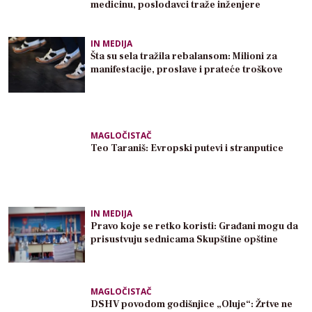
medicinu, poslodavci traže inženjere
IN MEDIJA
Šta su sela tražila rebalansom: Milioni za
manifestacije, proslave i prateće troškove
MAGLOČISTAČ
Teo Taraniš: Evropski putevi i stranputice
IN MEDIJA
Pravo koje se retko koristi: Građani mogu da
prisustvuju sednicama Skupštine opštine
MAGLOČISTAČ
DSHV povodom godišnjice „Oluje“: Žrtve ne