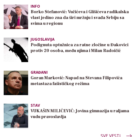
INFO
Borko Stefanović: Vučićeva i Glišićeva radikalska
vlast jedino zna da širi mržnju i svađa Srbiju sa
svima u regionu
JUGOSLAVIJA
Podignuta optužnica za ratne zločine u Đakovici
protiv 20 osoba, među njima i Milan Radoičić
GRAĐANI
Goran Marković: Napad na Stevana Filipovića
metastaza fašističkog režima
STAV
VUKAŠIN MILIĆEVIĆ: Jovina gimnazija u raljama
vudu pravoslavlja
SVE VESTI