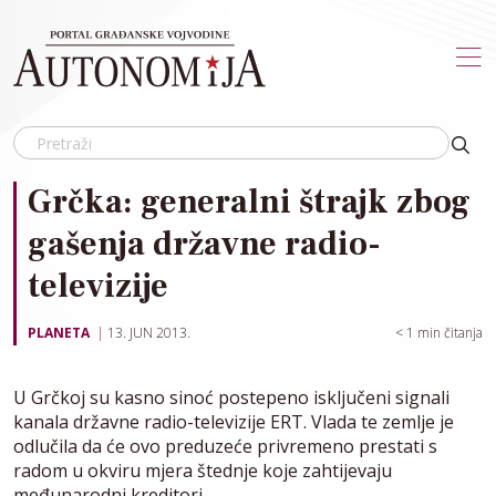
Skip to main content
Grčka: generalni štrajk zbog
gašenja državne radio-
televizije
PLANETA
13. JUN 2013.
< 1
min čitanja
U Grčkoj su kasno sinoć postepeno isključeni signali
kanala državne radio-televizije ERT. Vlada te zemlje je
odlučila da će ovo preduzeće privremeno prestati s
radom u okviru mjera štednje koje zahtijevaju
međunarodni kreditori.