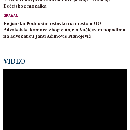
Bečejskog mozaika
GRAĐANI
Beljanski: Podnosim ostavku na mesto u UO
Advokatske komore zbog ćutnje o Vučićevim napadima
na advokaticu Janu Aćimović Planojević
VIDEO