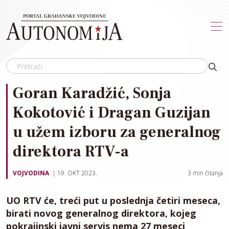
Skip to main content
Goran Karadžić, Sonja
Kokotović i Dragan Guzijan
u užem izboru za generalnog
direktora RTV-a
VOJVODINA
19. OKT 2023.
3
min čitanja
UO RTV će, treći put u poslednja četiri meseca,
birati novog generalnog direktora, kojeg
pokrajinski javni servis nema 27 meseci