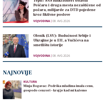
Tepić: SNS funkcioneri ostavili
Peščaru i druga mesta nezaštićene od
požara, milijarde za DTD pojedene
kroz fiktivne poslove
VOJVODINA
08. AVG 2026
Olenik (LSV): Budućnost Srbije i
Ukrajine je u EU, a Vučićeva na
smetlištu istorije
VOJVODINA
08. AVG 2026
NAJNOVIJE
KULTURA
Minja Bogavac: Podrška mladima imala cenu,
gospodo cenzori – kraj je kad mi kažemo