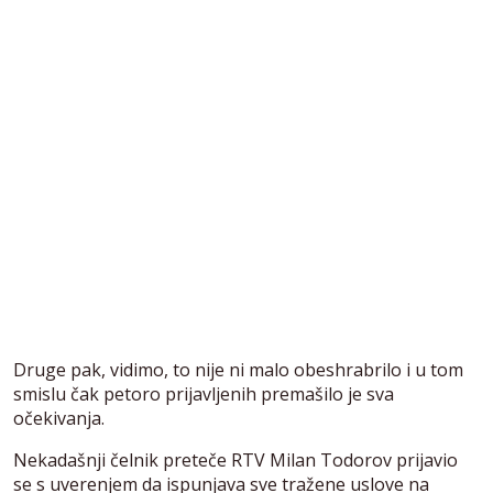
Druge pak, vidimo, to nije ni malo obeshrabrilo i u tom
smislu čak petoro prijavljenih premašilo je sva
očekivanja.
Nekadašnji čelnik preteče RTV Milan Todorov prijavio
se s uverenjem da ispunjava sve tražene uslove na