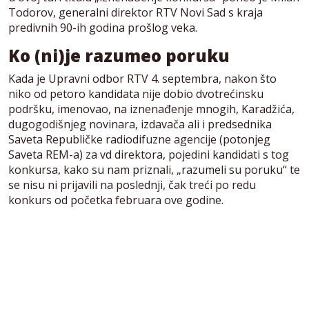
Todorov, generalni direktor RTV Novi Sad s kraja
predivnih 90-ih godina prošlog veka.
Ko (ni)je razumeo poruku
Kada je Upravni odbor RTV 4. septembra, nakon što
niko od petoro kandidata nije dobio dvotrećinsku
podršku, imenovao, na iznenađenje mnogih, Karadžića,
dugogodišnjeg novinara, izdavača ali i predsednika
Saveta Republičke radiodifuzne agencije (potonjeg
Saveta REM-a) za vd direktora, pojedini kandidati s tog
konkursa, kako su nam priznali, „razumeli su poruku“ te
se nisu ni prijavili na poslednji, čak treći po redu
konkurs od početka februara ove godine.