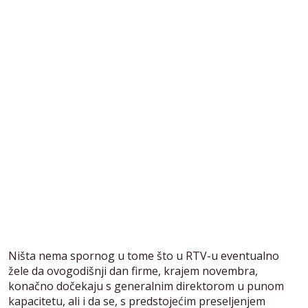
Ništa nema spornog u tome što u RTV-u eventualno
žele da ovogodišnji dan firme, krajem novembra,
konačno dočekaju s generalnim direktorom u punom
kapacitetu, ali i da se, s predstojećim preseljenjem