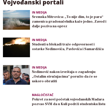
Vojvođanski portali
IN MEDIJA
Sremska Mitrovica: „To nije dim, to je para“
zamenica gradonačelnika kaže jedno, Zavod i
dalje poziva na oprez
IN MEDIJA
Studenti u blokadi traže odgovornost i
ostavke Nedimovića, Pavlovića i Samardžića
IN MEDIJA
Nedimović nakon izveštaja o zagađenju:
„Ostalim stručnjacima“ poručio da će se
uskoro obratiti
MAGLOČISTAČ
Pokret za novi početak vojvođanskih Mađara
pozvao SVM da u Kuli podrži studentsku listu