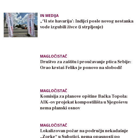
IN MEDIJA
„‘Vi ste havarija’: Inđijci posle novog nestanka
vode izgubili živce (i strpljenje)
MAGLOČISTAČ
Društvo za zaštitu i proučavanje ptica Srbije:
Orao krstaš Feliks je ponovo na slobodi!
MAGLOČISTAČ
Komisija za planove opštine Bačka Topola:
AIK-ov projekat kompostilišta u Njegoševu
nema planski osnov
MAGLOČISTAČ
Lokalizovan požar na području nekadašnje
„Zorke“ u Subotici, nema opasnosti po