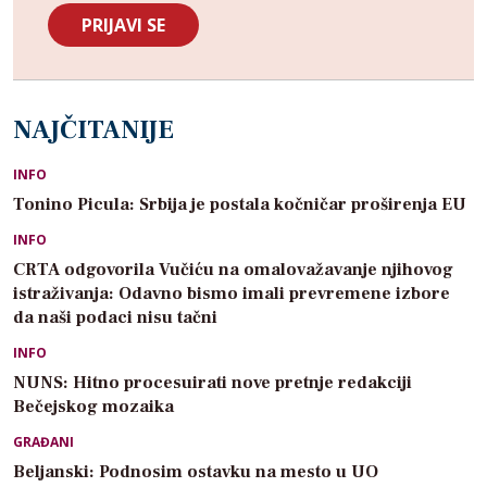
NAJČITANIJE
INFO
Tonino Picula: Srbija je postala kočničar proširenja EU
INFO
CRTA odgovorila Vučiću na omalovažavanje njihovog
istraživanja: Odavno bismo imali prevremene izbore
da naši podaci nisu tačni
INFO
NUNS: Hitno procesuirati nove pretnje redakciji
Bečejskog mozaika
GRAĐANI
Beljanski: Podnosim ostavku na mesto u UO