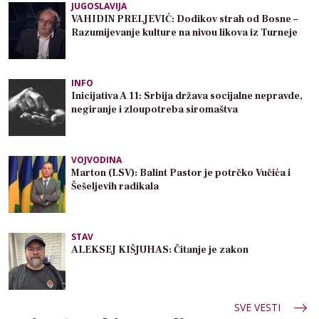
JUGOSLAVIJA
VAHIDIN PRELJEVIĆ: Dodikov strah od Bosne –
Razumijevanje kulture na nivou likova iz Turneje
INFO
Inicijativa A 11: Srbija država socijalne nepravde,
negiranje i zloupotreba siromaštva
VOJVODINA
Marton (LSV): Balint Pastor je potrčko Vučića i
Šešeljevih radikala
STAV
ALEKSEJ KIŠJUHAS: Čitanje je zakon
SVE VESTI