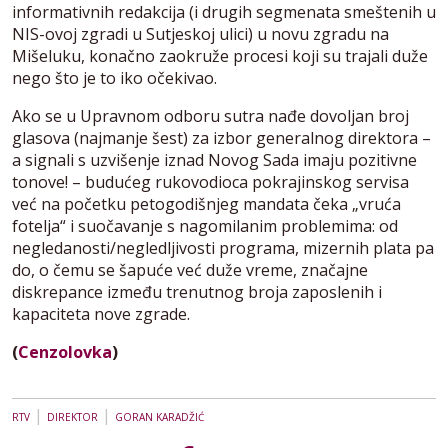
informativnih redakcija (i drugih segmenata smeštenih u
NIS-ovoj zgradi u Sutjeskoj ulici) u novu zgradu na
Mišeluku, konačno zaokruže procesi koji su trajali duže
nego što je to iko očekivao.
Ako se u Upravnom odboru sutra nađe dovoljan broj
glasova (najmanje šest) za izbor generalnog direktora –
a signali s uzvišenje iznad Novog Sada imaju pozitivne
tonove! – budućeg rukovodioca pokrajinskog servisa
već na početku petogodišnjeg mandata čeka „vruća
fotelja“ i suočavanje s nagomilanim problemima: od
negledanosti/negledljivosti programa, mizernih plata pa
do, o čemu se šapuće već duže vreme, značajne
diskrepance između trenutnog broja zaposlenih i
kapaciteta nove zgrade.
(
Cenzolovka
)
|
|
RTV
DIREKTOR
GORAN KARADŽIĆ