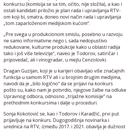
konkursu (komisija se sa tim, očito, nije složila), a kao i
ostali kandidati priložio je plan rada i upravljanja RTV-
om koji bi, smatra, doneo novi način rada i upravljanja
„tom zaparloženom medijskom kućom“.
„Pre svega u produkcionom smislu, posebno u razvoju
ne samo informativne nego i, sada nedopustivo
redukovane, kulturne produkcije kako u oblasti radija
tako i još više televizije“, naveo je Todorov, satiričar i
pripovedač, ali i vinogradar, u mejlu Cenzolovki.
Dragan Guzijan, koji je u karijeri obavljao više značajnih
funkcija u samom RTV ali i u brojnim drugim medijima,
navodi da je „bilo logično“ da se prijavi na konkurs
pošto su, kako nam je potvrdio, njegove žalbe na odluke
Upravnog odbora, odnosno „trijažne komisije“ na
prethodnim konkursima i dalje u proceduri.
Sonja Kokotović se, kao i Todorov i Karadžić, prvi put
prijavljuje na konkurs. Dugogodišnja novinarka i
urednica na RTV, između 2017. i 2021. obavlja je dužnost