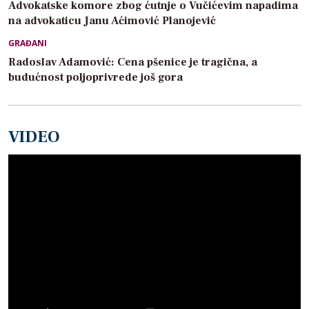
Advokatske komore zbog ćutnje o Vučićevim napadima
na advokaticu Janu Aćimović Planojević
GRAĐANI
Radoslav Adamović: Cena pšenice je tragična, a
budućnost poljoprivrede još gora
VIDEO