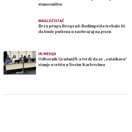
stanovništvo
MAGLOČISTAČ
Brza pruga Beograd–Budimpešta trebalo bi
da bude puštena u saobraćaj na jesen
IN MEDIJA
Odbornik GrađanIN-a tvrdi da se „zataškava“
stanje u vrtiću u Novim Karlovcima