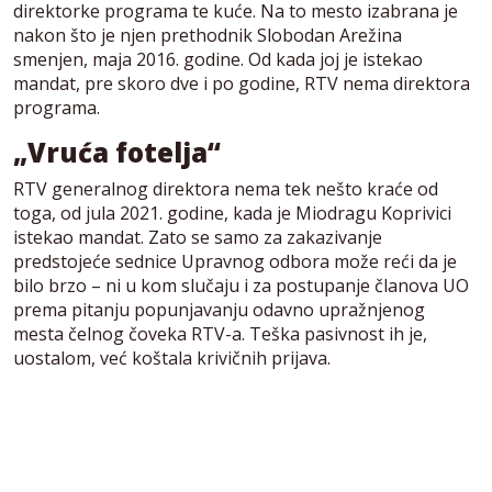
direktorke programa te kuće. Na to mesto izabrana je
nakon što je njen prethodnik Slobodan Arežina
smenjen, maja 2016. godine. Od kada joj je istekao
mandat, pre skoro dve i po godine, RTV nema direktora
programa.
„Vruća fotelja“
RTV generalnog direktora nema tek nešto kraće od
toga, od jula 2021. godine, kada je Miodragu Koprivici
istekao mandat. Zato se samo za zakazivanje
predstojeće sednice Upravnog odbora može reći da je
bilo brzo – ni u kom slučaju i za postupanje članova UO
prema pitanju popunjavanju odavno upražnjenog
mesta čelnog čoveka RTV-a. Teška pasivnost ih je,
uostalom, već koštala krivičnih prijava.