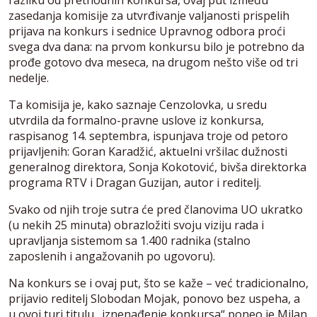
razliku od prethodnih konkursa, ovaj put između
zasedanja komisije za utvrđivanje valjanosti prispelih
prijava na konkurs i sednice Upravnog odbora proći
svega dva dana: na prvom konkursu bilo je potrebno da
prođe gotovo dva meseca, na drugom nešto više od tri
nedelje.
Ta komisija je, kako saznaje Cenzolovka, u sredu
utvrdila da formalno-pravne uslove iz konkursa,
raspisanog 14. septembra, ispunjava troje od petoro
prijavljenih: Goran Karadžić, aktuelni vršilac dužnosti
generalnog direktora, Sonja Kokotović, bivša direktorka
programa RTV i Dragan Guzijan, autor i reditelj.
Svako od njih troje sutra će pred članovima UO ukratko
(u nekih 25 minuta) obrazložiti svoju viziju rada i
upravljanja sistemom sa 1.400 radnika (stalno
zaposlenih i angažovanih po ugovoru).
Na konkurs se i ovaj put, što se kaže – već tradicionalno,
prijavio reditelj Slobodan Mojak, ponovo bez uspeha, a
u ovoj turi titulu „iznenađenje konkursa“ poneo je Milan