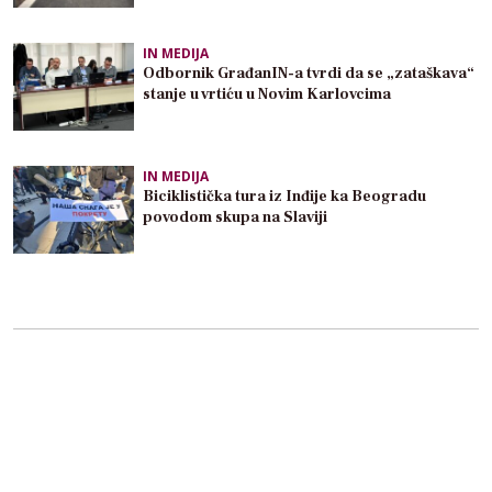
IN MEDIJA
Odbornik GrađanIN-a tvrdi da se „zataškava“
stanje u vrtiću u Novim Karlovcima
IN MEDIJA
Biciklistička tura iz Inđije ka Beogradu
povodom skupa na Slaviji