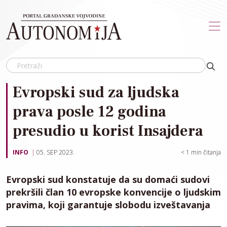
Skip to main content
Evropski sud za ljudska
prava posle 12 godina
presudio u korist Insajdera
INFO
05. SEP 2023.
< 1
min čitanja
Evropski sud konstatuje da su domaći sudovi
prekršili član 10 evropske konvencije o ljudskim
pravima, koji garantuje slobodu izveštavanja