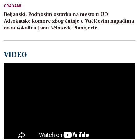
GRAĐANI
Beljanski: Podnosim ostavku na mesto u UO
Advokatske komore zbog ćutnje o Vučićevim napadima
na advokaticu Janu Aćimović Planojević
VIDEO