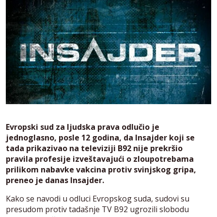
Evropski sud za ljudska prava odlučio je
jednoglasno, posle 12 godina, da Insajder koji se
tada prikazivao na televiziji B92 nije prekršio
pravila profesije izveštavajući o zloupotrebama
prilikom nabavke vakcina protiv svinjskog gripa,
preneo je danas Insajder.
Kako se navodi u odluci Evropskog suda, sudovi su
presudom protiv tadašnje TV B92 ugrozili slobodu