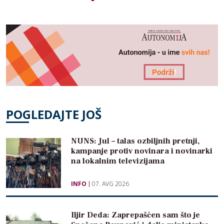
POGLEDAJTE JOŠ
NUNS: Jul – talas ozbiljnih pretnji,
kampanje protiv novinara i novinarki
na lokalnim televizijama
INFO
07. AVG 2026
Iljir Deda: Zaprepašćen sam što je