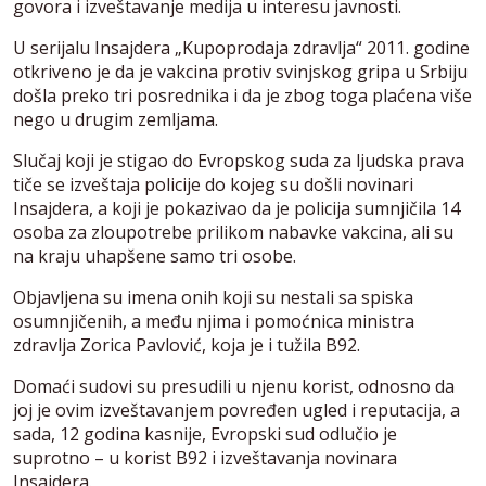
govora i izveštavanje medija u interesu javnosti.
U serijalu Insajdera „Kupoprodaja zdravlja“ 2011. godine
otkriveno je da je vakcina protiv svinjskog gripa u Srbiju
došla preko tri posrednika i da je zbog toga plaćena više
nego u drugim zemljama.
Slučaj koji je stigao do Evropskog suda za ljudska prava
tiče se izveštaja policije do kojeg su došli novinari
Insajdera, a koji je pokazivao da je policija sumnjičila 14
osoba za zloupotrebe prilikom nabavke vakcina, ali su
na kraju uhapšene samo tri osobe.
Objavljena su imena onih koji su nestali sa spiska
osumnjičenih, a među njima i pomoćnica ministra
zdravlja Zorica Pavlović, koja je i tužila B92.
Domaći sudovi su presudili u njenu korist, odnosno da
joj je ovim izveštavanjem povređen ugled i reputacija, a
sada, 12 godina kasnije, Evropski sud odlučio je
suprotno – u korist B92 i izveštavanja novinara
Insajdera.