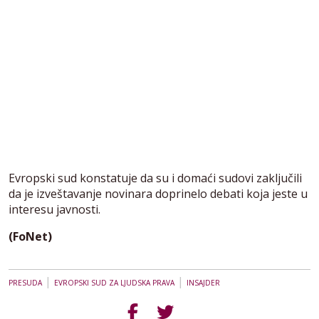
Evropski sud konstatuje da su i domaći sudovi zaključili
da je izveštavanje novinara doprinelo debati koja jeste u
interesu javnosti.
(FoNet)
|
|
PRESUDA
EVROPSKI SUD ZA LJUDSKA PRAVA
INSAJDER