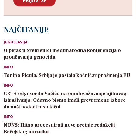
NAJČITANIJE
JUGOSLAVIJA
U petak u Srebrenici međunarodna konferencija o
proučavanju genocida
INFO
Tonino Picula: Srbija je postala kočničar proširenja EU
INFO
CRTA odgovorila Vučiću na omalovažavanje njihovog
istraživanja: Odavno bismo imali prevremene izbore
da naši podaci nisu tačni
INFO
NUNS: Hitno procesuirati nove pretnje redakciji
Bečejskog mozaika