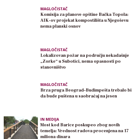
MAGLOČISTAČ
Komisija za planove opštine Bačka Topola:
AIK-ov projekat kompostilišta u Njegoševu
nema planski osnov
MAGLOČISTAČ
Lokalizovan požar na području nekadašnje
„Zorke“ u Subotici, nema opasnosti po
stanovništvo
MAGLOČISTAČ
Brza pruga Beograd–Budimpešta trebalo bi
da bude puštena u saobraćaj na jesen
IN MEDIJA
Most kod Barice poskupeo zbog novih
temelja: Vrednost radova procenjena na 17
miliona dinara