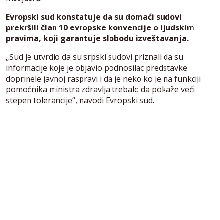
Evropski sud konstatuje da su domaći sudovi
prekršili član 10 evropske konvencije o ljudskim
pravima, koji garantuje slobodu izveštavanja.
„Sud je utvrdio da su srpski sudovi priznali da su
informacije koje je objavio podnosilac predstavke
doprinele javnoj raspravi i da je neko ko je na funkciji
pomoćnika ministra zdravlja trebalo da pokaže veći
stepen tolerancije“, navodi Evropski sud.