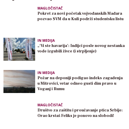
MAGLOČISTAČ
Pokret za novi početak vojvođanskih Mađara
pozvao SVM da u Kuli podrži studentsku listu
IN MEDIJA
„‘Vi ste havarija’: Inđijci posle novog nestanka
vode izgubili živce (i strpljenje)
IN MEDIJA
Požar na deponiji podigao indeks zagađenja
u Mitrovici, vetar odneo gusti dim pravo u
Voganj i Rumu
MAGLOČISTAČ
Društvo za zaštitu i proučavanje ptica Srbije:
Orao krstaš Feliks je ponovo na slobodi!