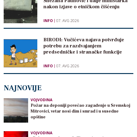
Snežana Paunović i dalje ministarka
nakon izjave o etničkom čišćenju
INFO
07. AVG 2026
BIRODI: Vučićeva najava potvrđuje
potrebu za razdvajanjem
predsedničke i stranačke funkcije
INFO
07. AVG 2026
NAJNOVIJE
VOJVODINA
Požar na deponiji povećao zagađenje u Sremskoj
Mitrovici, vetar nosi dim i smrad i u susedne
opštine
VOJVODINA