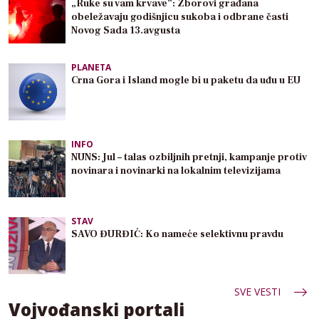
„Ruke su vam krvave”: Zborovi građana
obeležavaju godišnjicu sukoba i odbrane časti
Novog Sada 13.avgusta
PLANETA
Crna Gora i Island mogle bi u paketu da uđu u EU
INFO
NUNS: Jul – talas ozbiljnih pretnji, kampanje protiv
novinara i novinarki na lokalnim televizijama
STAV
SAVO ĐURĐIĆ: Ko nameće selektivnu pravdu
SVE VESTI
Vojvođanski portali