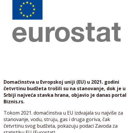
Domaćinstva u Evropskoj uniji (EU) u 2021. godini
četvrtinu budžeta trošili su na stanovanje, dok je u
Srbiji najveća stavka hrana, objavio je danas portal
Biznis.rs.
Tokom 2021. domaćinstva u EU izdvajala su najviše za
stanovanje, vodu, struju, gas i druga goriva, čak
četvrtinu svog budžeta, pokazuju podaci Zavoda za
statistiku EU (Eurostat).