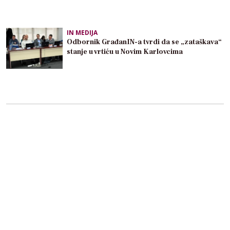
IN MEDIJA
Odbornik GrađanIN-a tvrdi da se „zataškava“
stanje u vrtiću u Novim Karlovcima