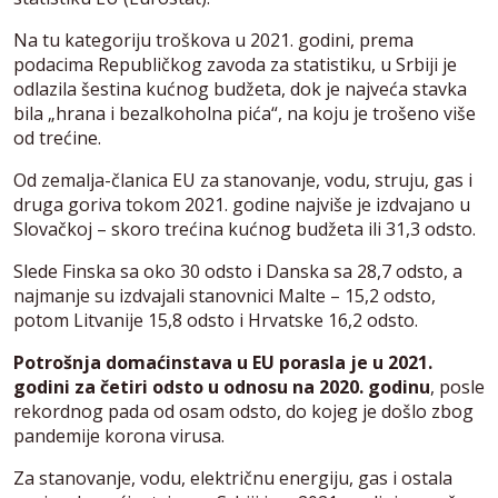
Na tu kategoriju troškova u 2021. godini, prema
podacima Republičkog zavoda za statistiku, u Srbiji je
odlazila šestina kućnog budžeta, dok je najveća stavka
bila „hrana i bezalkoholna pića“, na koju je trošeno više
od trećine.
Od zemalja-članica EU za stanovanje, vodu, struju, gas i
druga goriva tokom 2021. godine najviše je izdvajano u
Slovačkoj – skoro trećina kućnog budžeta ili 31,3 odsto.
Slede Finska sa oko 30 odsto i Danska sa 28,7 odsto, a
najmanje su izdvajali stanovnici Malte – 15,2 odsto,
potom Litvanije 15,8 odsto i Hrvatske 16,2 odsto.
Potrošnja domaćinstava u EU porasla je u 2021.
godini za četiri odsto u odnosu na 2020. godinu
, posle
rekordnog pada od osam odsto, do kojeg je došlo zbog
pandemije korona virusa.
Za stanovanje, vodu, električnu energiju, gas i ostala