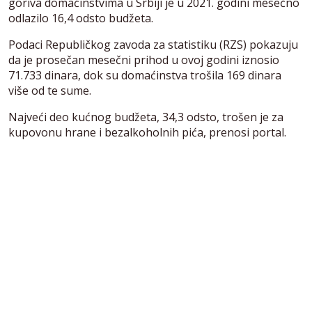
goriva domaćinstvima u Srbiji je u 2021. godini mesečno
odlazilo 16,4 odsto budžeta.
Podaci Republičkog zavoda za statistiku (RZS) pokazuju
da je prosečan mesečni prihod u ovoj godini iznosio
71.733 dinara, dok su domaćinstva trošila 169 dinara
više od te sume.
Najveći deo kućnog budžeta, 34,3 odsto, trošen je za
kupovonu hrane i bezalkoholnih pića, prenosi portal.