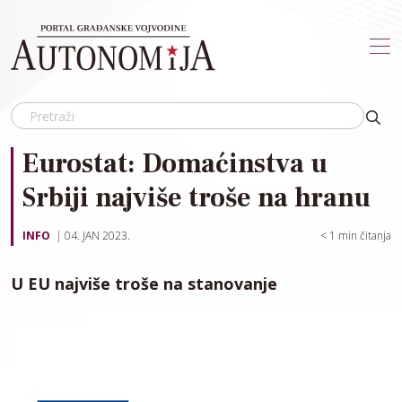
Skip to main content
Eurostat: Domaćinstva u
Srbiji najviše troše na hranu
INFO
04. JAN 2023.
< 1
min čitanja
U EU najviše troše na stanovanje