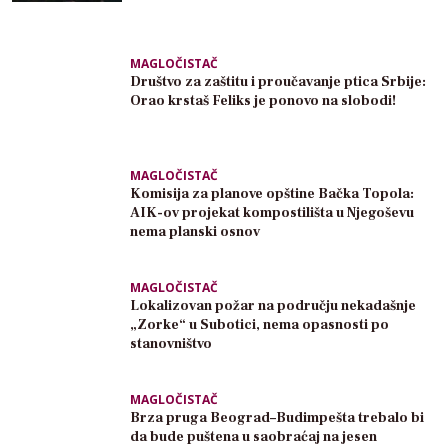
MAGLOČISTAČ
Društvo za zaštitu i proučavanje ptica Srbije:
Orao krstaš Feliks je ponovo na slobodi!
MAGLOČISTAČ
Komisija za planove opštine Bačka Topola:
AIK-ov projekat kompostilišta u Njegoševu
nema planski osnov
MAGLOČISTAČ
Lokalizovan požar na području nekadašnje
„Zorke“ u Subotici, nema opasnosti po
stanovništvo
MAGLOČISTAČ
Brza pruga Beograd–Budimpešta trebalo bi
da bude puštena u saobraćaj na jesen