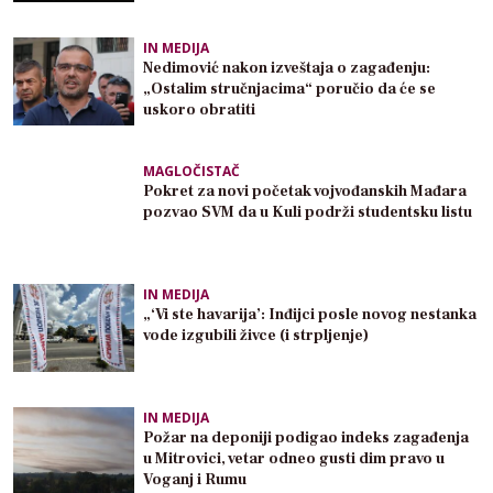
IN MEDIJA
Nedimović nakon izveštaja o zagađenju:
„Ostalim stručnjacima“ poručio da će se
uskoro obratiti
MAGLOČISTAČ
Pokret za novi početak vojvođanskih Mađara
pozvao SVM da u Kuli podrži studentsku listu
IN MEDIJA
„‘Vi ste havarija’: Inđijci posle novog nestanka
vode izgubili živce (i strpljenje)
IN MEDIJA
Požar na deponiji podigao indeks zagađenja
u Mitrovici, vetar odneo gusti dim pravo u
Voganj i Rumu