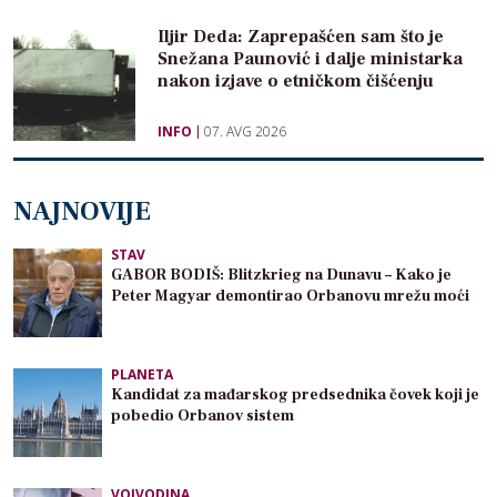
Iljir Deda: Zaprepašćen sam što je
Snežana Paunović i dalje ministarka
nakon izjave o etničkom čišćenju
INFO
07. AVG 2026
NAJNOVIJE
STAV
GABOR BODIŠ: Blitzkrieg na Dunavu – Kako je
Peter Magyar demontirao Orbanovu mrežu moći
PLANETA
Kandidat za mađarskog predsednika čovek koji je
pobedio Orbanov sistem
VOJVODINA