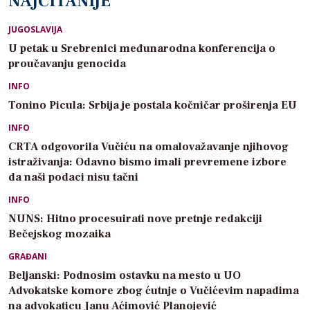
NAJČITANIJE
JUGOSLAVIJA
U petak u Srebrenici međunarodna konferencija o
proučavanju genocida
INFO
Tonino Picula: Srbija je postala kočničar proširenja EU
INFO
CRTA odgovorila Vučiću na omalovažavanje njihovog
istraživanja: Odavno bismo imali prevremene izbore
da naši podaci nisu tačni
INFO
NUNS: Hitno procesuirati nove pretnje redakciji
Bečejskog mozaika
GRAĐANI
Beljanski: Podnosim ostavku na mesto u UO
Advokatske komore zbog ćutnje o Vučićevim napadima
na advokaticu Janu Aćimović Planojević