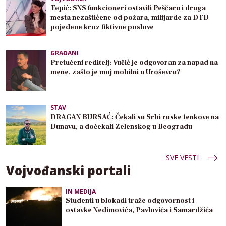
Tepić: SNS funkcioneri ostavili Peščaru i druga
mesta nezaštićene od požara, milijarde za DTD
pojedene kroz fiktivne poslove
GRAĐANI
Pretučeni reditelj: Vučić je odgovoran za napad na
mene, zašto je moj mobilni u Uroševcu?
STAV
DRAGAN BURSAĆ: Čekali su Srbi ruske tenkove na
Dunavu, a dočekali Zelenskog u Beogradu
SVE VESTI
Vojvođanski portali
IN MEDIJA
Studenti u blokadi traže odgovornost i
ostavke Nedimovića, Pavlovića i Samardžića