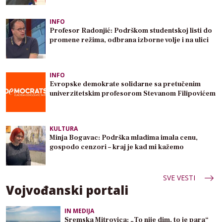
INFO
Profesor Radonjić: Podrškom studentskoj listi do
promene režima, odbrana izborne volje i na ulici
INFO
Evropske demokrate solidarne sa pretučenim
univerzitetskim profesorom Stevanom Filipovićem
KULTURA
Minja Bogavac: Podrška mladima imala cenu,
gospodo cenzori – kraj je kad mi kažemo
SVE VESTI
Vojvođanski portali
IN MEDIJA
Sremska Mitrovica: „To nije dim, to je para“