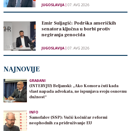
JUGOSLAVIJA
07. AVG 2026
Emir Suljagić: Podrška američkih
senatora ključna u borbi protiv
negiranja genocida
JUGOSLAVIJA
07. AVG 2026
NAJNOVIJE
GRAĐANI
(INTERVJU) Beljanski: „Ako Komora ćuti kada
vlast napada advokata, ne ispunjava svoju osnovnu
dužnost“
INFO
Samofalov (SSP): Vučić kočničar reformi
neophodnih za pridruživanje EU