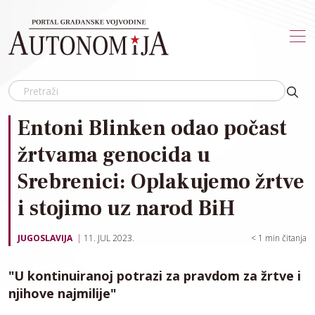
Skip to main content
Entoni Blinken odao počast
žrtvama genocida u
Srebrenici: Oplakujemo žrtve
i stojimo uz narod BiH
JUGOSLAVIJA
11. JUL 2023.
< 1
min čitanja
"U kontinuiranoj potrazi za pravdom za žrtve i
njihove najmilije"