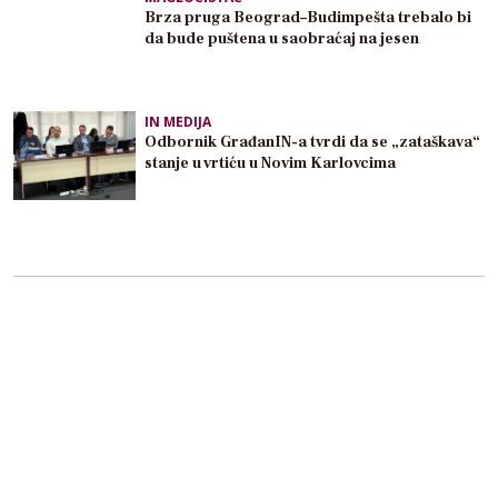
Brza pruga Beograd–Budimpešta trebalo bi
da bude puštena u saobraćaj na jesen
IN MEDIJA
Odbornik GrađanIN-a tvrdi da se „zataškava“
stanje u vrtiću u Novim Karlovcima