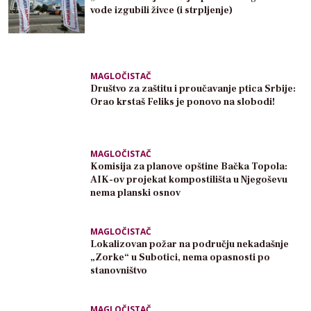
vode izgubili živce (i strpljenje)
MAGLOČISTAČ
Društvo za zaštitu i proučavanje ptica Srbije:
Orao krstaš Feliks je ponovo na slobodi!
MAGLOČISTAČ
Komisija za planove opštine Bačka Topola:
AIK-ov projekat kompostilišta u Njegoševu
nema planski osnov
MAGLOČISTAČ
Lokalizovan požar na području nekadašnje
„Zorke“ u Subotici, nema opasnosti po
stanovništvo
MAGLOČISTAČ