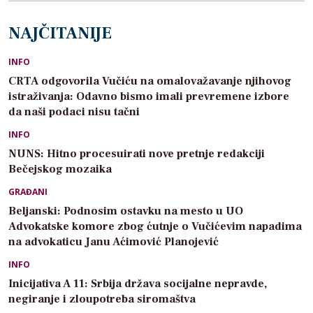
NAJČITANIJE
INFO
CRTA odgovorila Vučiću na omalovažavanje njihovog
istraživanja: Odavno bismo imali prevremene izbore
da naši podaci nisu tačni
INFO
NUNS: Hitno procesuirati nove pretnje redakciji
Bečejskog mozaika
GRAĐANI
Beljanski: Podnosim ostavku na mesto u UO
Advokatske komore zbog ćutnje o Vučićevim napadima
na advokaticu Janu Aćimović Planojević
INFO
Inicijativa A 11: Srbija država socijalne nepravde,
negiranje i zloupotreba siromaštva