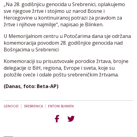
„Na 28. godišnjicu genocida u Srebrenici, oplakujemo
sve njegove žrtve i stojimo uz narod Bosne i
Hercegovine u kontinuiranoj potrazi za pravdom za
žrtve i njihove najmilije“, napisao je Blinken.
U Memorijalnom centru u Potočarima dana sje održana
komemoracija povodom 28. godišnjice genocida nad
Bošnjacima u Srebrenici
Komemoraciji su prisustvovale porodice žrtava, brojne
delegacije iz BiH, regiona, Evrope i sveta, koje su
položile cveće i odale poštu srebreničkim žrtvama.
(Danas, foto: Beta-AP)
|
|
GENOCID
SREBRENICA
ENTONI BLINKEN