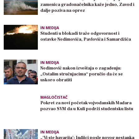
zamenica gradonačelnika kaže jedno, Zavod i
dalje poziva na oprez
IN MEDIJA
Studenti u blokadi traže odgovornost i
ostavke Nedimovića, Pavlovića i Samardžića
IN MEDIJA
Nedimović nakon izveštaja o zagađenju:
„Ostalim stručnjacima“ poručio da će se
uskoro obratiti
MAGLOČISTAČ
Pokret za novi početak vojvođanskih Mađara
pozvao SVM da u Kuli podrži studentsku listu
IN MEDIJA
„‘Vi ste havarija’: Inđijci posle novog nestanka