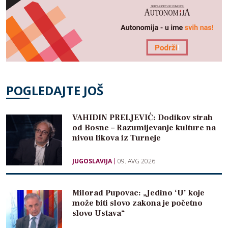
POGLEDAJTE JOŠ
VAHIDIN PRELJEVIĆ: Dodikov strah
od Bosne – Razumijevanje kulture na
nivou likova iz Turneje
JUGOSLAVIJA
09. AVG 2026
Milorad Pupovac: „Jedino ‘U’ koje
može biti slovo zakona je početno
slovo Ustava“