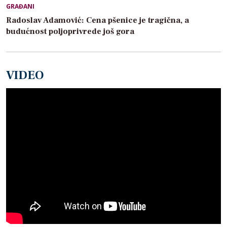
GRAĐANI
Radoslav Adamović: Cena pšenice je tragična, a
budućnost poljoprivrede još gora
VIDEO