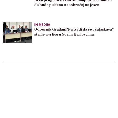
da bude puštena u saobraćaj na jesen
IN MEDIJA
Odbornik GrađanIN-a tvrdi da se „zataškava“
stanje u vrtiću u Novim Karlovcima