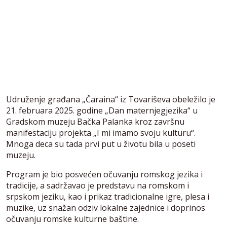
Udruženje građana „Čaraina“ iz Tovariševa obeležilo je
21. februara 2025. godine „Dan maternjegjezika“ u
Gradskom muzeju Bačka Palanka kroz završnu
manifestaciju projekta „I mi imamo svoju kulturu“.
Mnoga deca su tada prvi put u životu bila u poseti
muzeju.
Program je bio posvećen očuvanju romskog jezika i
tradicije, a sadržavao je predstavu na romskom i
srpskom jeziku, kao i prikaz tradicionalne igre, plesa i
muzike, uz snažan odziv lokalne zajednice i doprinos
očuvanju romske kulturne baštine.