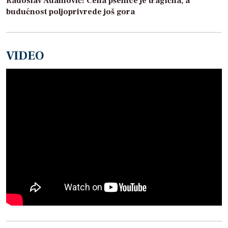
Radoslav Adamović: Cena pšenice je tragična, a
budućnost poljoprivrede još gora
VIDEO