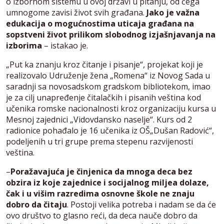
o izbornom sistemu u ovoj državi u pitanju, od čega
umnogome zavisi život svih građana.
Jako je važna
edukacija o mogućnostima uticaja građana na
sopstveni život prilikom slobodnog izjašnjavanja na
izborima
– istakao je.
„Put ka znanju kroz čitanje i pisanje“, projekat koji je
realizovalo Udruženje žena „Romena“ iz Novog Sada u
saradnji sa novosadskom gradskom bibliotekom, imao
je za cilj unapređenje čitalačkih i pisanih veština kod
učenika romske nacionalnosti kroz organizaciju kursa u
Mesnoj zajednici „Vidovdansko naselje“. Kurs od 2
radionice pohađalo je 16 učenika iz OŠ„Dušan Radović“,
podeljenih u tri grupe prema stepenu razvijenosti
veština.
–
Poražavajuća je činjenica da mnoga deca bez
obzira iz koje zajednice i socijalnog miljea dolaze,
čak i u višim razredima osnovne škole ne znaju
dobro da čitaju
. Postoji velika potreba i nadam se da će
ovo društvo to glasno reći, da deca nauče dobro da