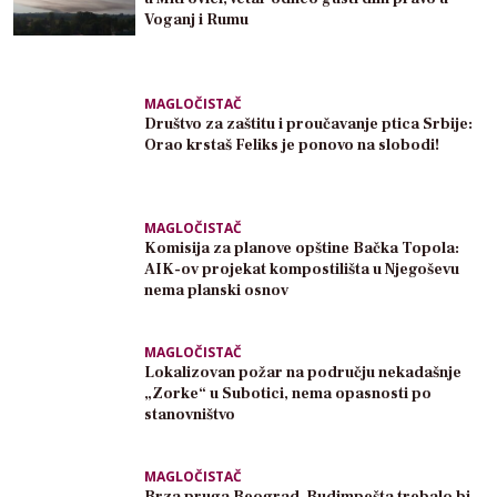
Voganj i Rumu
MAGLOČISTAČ
Društvo za zaštitu i proučavanje ptica Srbije:
Orao krstaš Feliks je ponovo na slobodi!
MAGLOČISTAČ
Komisija za planove opštine Bačka Topola:
AIK-ov projekat kompostilišta u Njegoševu
nema planski osnov
MAGLOČISTAČ
Lokalizovan požar na području nekadašnje
„Zorke“ u Subotici, nema opasnosti po
stanovništvo
MAGLOČISTAČ
Brza pruga Beograd–Budimpešta trebalo bi