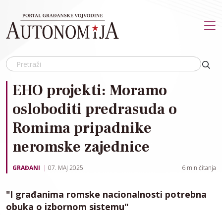
Skip to main content
EHO projekti: Moramo
osloboditi predrasuda o
Romima pripadnike
neromske zajednice
GRAĐANI
07. MAJ 2025.
6
min čitanja
"I građanima romske nacionalnosti potrebna
obuka o izbornom sistemu"