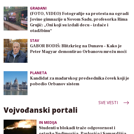
GRAĐANI
(FOTO, VIDEO) Fotografije sa protesta na ogradi
Jovine gimnazije u Novom Sadu, profesorka Rima
Grujić: „Oni koji su izdali decu – izdaće i
otadžbinu“
STAV
GABOR BODIŠ: Blitzkrieg na Dunavu – Kako je
Peter Magyar demontirao Orbanovu mrežu moći
PLANETA
Kandidat za mađarskog predsednika čovek koji je
pobedio Orbanov sistem
SVE VESTI
Vojvođanski portali
IN MEDIJA
Studenti u blokadi traže odgovornost i
ostavke Nedimovića, Pavlovića i Samardžića