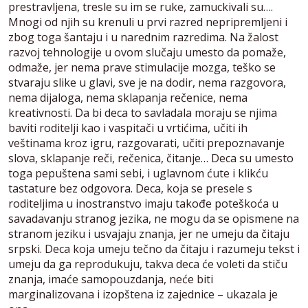
prestravljena, tresle su im se ruke, zamuckivali su….
Mnogi od njih su krenuli u prvi razred nepripremljeni i
zbog toga šantaju i u narednim razredima. Na žalost
razvoj tehnologije u ovom slučaju umesto da pomaže,
odmaže, jer nema prave stimulacije mozga, teško se
stvaraju slike u glavi, sve je na dodir, nema razgovora,
nema dijaloga, nema sklapanja rečenice, nema
kreativnosti. Da bi deca to savladala moraju se njima
baviti roditelji kao i vaspitači u vrtićima, učiti ih
veštinama kroz igru, razgovarati, učiti prepoznavanje
slova, sklapanje reči, rečenica, čitanje… Deca su umesto
toga pepuštena sami sebi, i uglavnom ćute i klikću
tastature bez odgovora. Deca, koja se presele s
roditeljima u inostranstvo imaju takođe poteškoća u
savadavanju stranog jezika, ne mogu da se opismene na
stranom jeziku i usvajaju znanja, jer ne umeju da čitaju
srpski. Deca koja umeju tečno da čitaju i razumeju tekst i
umeju da ga reprodukuju, takva deca će voleti da stiču
znanja, imaće samopouzdanja, neće biti
marginalizovana i izopštena iz zajednice – ukazala je