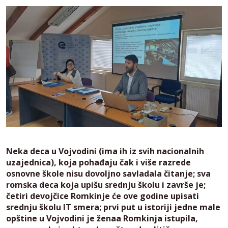
Neka deca u Vojvodini (ima ih iz svih nacionalnih
uzajednica), koja pohađaju čak i više razrede
osnovne škole nisu dovoljno savladala čitanje; sva
romska deca koja upišu srednju školu i završe je;
četiri devojčice Romkinje će ove godine upisati
srednju školu IT smera; prvi put u istoriji jedne male
opštine u Vojvodini je ženaa Romkinja istupila,