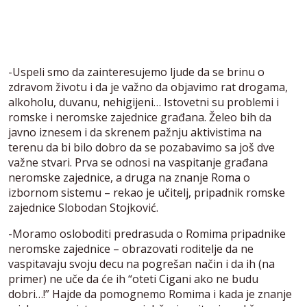
-Uspeli smo da zainteresujemo ljude da se brinu o
zdravom životu i da je važno da objavimo rat drogama,
alkoholu, duvanu, nehigijeni… Istovetni su problemi i
romske i neromske zajednice građana. Želeo bih da
javno iznesem i da skrenem pažnju aktivistima na
terenu da bi bilo dobro da se pozabavimo sa još dve
važne stvari. Prva se odnosi na vaspitanje građana
neromske zajednice, a druga na znanje Roma o
izbornom sistemu – rekao je učitelj, pripadnik romske
zajednice Slobodan Stojković.
-Moramo osloboditi predrasuda o Romima pripadnike
neromske zajednice – obrazovati roditelje da ne
vaspitavaju svoju decu na pogrešan način i da ih (na
primer) ne uče da će ih “oteti Cigani ako ne budu
dobri…!” Hajde da pomognemo Romima i kada je znanje