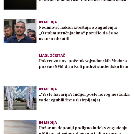
IN MEDIJA
Nedimović nakon izveštaja o zagađenju:
„Ostalim stručnjacima“ poručio da će se
uskoro obratiti
MAGLOČISTAČ
Pokret za novi početak vojvođanskih Mađara
pozvao SVM da u Kuli podrži studentsku listu
IN MEDIJA
„‘Vi ste havarija’: Inđijci posle novog nestanka
vode izgubili živce (i strpljenje)
IN MEDIJA
Požar na deponiji podigao indeks zagađenja
u Mitrovici, vetar odneo gusti dim pravo u