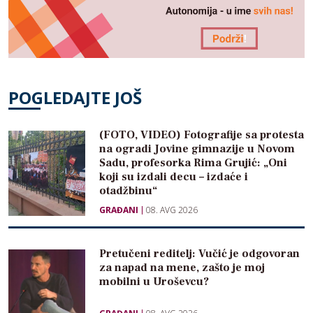
POGLEDAJTE JOŠ
(FOTO, VIDEO) Fotografije sa protesta
na ogradi Jovine gimnazije u Novom
Sadu, profesorka Rima Grujić: „Oni
koji su izdali decu – izdaće i
otadžbinu“
GRAĐANI
08. AVG 2026
Pretučeni reditelj: Vučić je odgovoran
za napad na mene, zašto je moj
mobilni u Uroševcu?