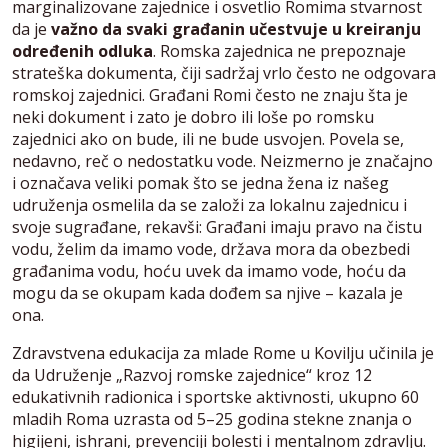
marginalizovane zajednice i osvetlio Romima stvarnost
da je
važno da svaki građanin učestvuje u kreiranju
određenih odluka
. Romska zajednica ne prepoznaje
strateška dokumenta, čiji sadržaj vrlo često ne odgovara
romskoj zajednici. Građani Romi često ne znaju šta je
neki dokument i zato je dobro ili loše po romsku
zajednici ako on bude, ili ne bude usvojen. Povela se,
nedavno, reč o nedostatku vode. Neizmerno je značajno
i označava veliki pomak što se jedna žena iz našeg
udruženja osmelila da se založi za lokalnu zajednicu i
svoje sugrađane, rekavši: Građani imaju pravo na čistu
vodu, želim da imamo vode, država mora da obezbedi
građanima vodu, hoću uvek da imamo vode, hoću da
mogu da se okupam kada dođem sa njive – kazala je
ona.
Zdravstvena edukacija za mlade Rome u Kovilju učinila je
da Udruženje „Razvoj romske zajednice“ kroz 12
edukativnih radionica i sportske aktivnosti, ukupno 60
mladih Roma uzrasta od 5–25 godina stekne znanja o
higijeni, ishrani, prevenciji bolesti i mentalnom zdravlju.