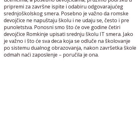
pripremi za završne ispite i odabiru odgovarajućeg
srednjoškolskog smera. Posebno je važno da romske
devojčice ne napuštaju školu i ne udaju se, često i pre
punoletstva. Ponosni smo što će ove godine četiri
devojčice Romkinje upisati srednju školu IT smera. Jako
je važno i što će sva deca koja se odluče na školovanje
po sistemu dualnog obrazovanja, nakon završetka škole
odmah naći zaposlenje – poručila je ona.