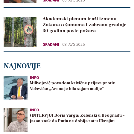
GRAĐANI
08. AVG 2026
Akademski plenum traži izmenu
Zakona o šumama i zabrana gradnje
30 godina posle požara
GRAĐANI
08. AVG 2026
NAJNOVIJE
INFO
Milivojević povodom krivične prijave protiv
Vučevića: „Arena je bila sajam mafije“
INFO
(INTERVJU) Boris Varga: Zelenski u Beogradu –
jasan znak da Putin ne dobija rat u Ukrajini