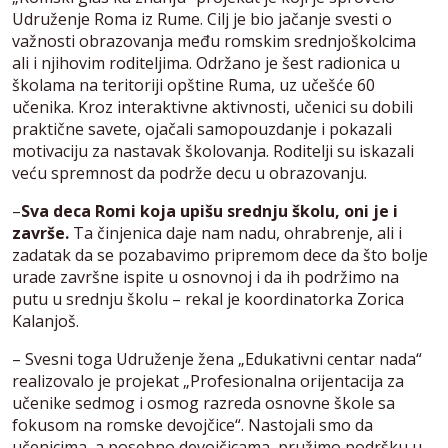
Udruženje Roma iz Rume. Cilj je bio jačanje svesti o
važnosti obrazovanja među romskim srednjoškolcima
ali i njihovim roditeljima. Održano je šest radionica u
školama na teritoriji opštine Ruma, uz učešće 60
učenika. Kroz interaktivne aktivnosti, učenici su dobili
praktične savete, ojačali samopouzdanje i pokazali
motivaciju za nastavak školovanja. Roditelji su iskazali
veću spremnost da podrže decu u obrazovanju.
–
Sva deca Romi koja upišu srednju školu, oni je i
završe.
Ta činjenica daje nam nadu, ohrabrenje, ali i
zadatak da se pozabavimo pripremom dece da što bolje
urade završne ispite u osnovnoj i da ih podržimo na
putu u srednju školu – rekal je koordinatorka Zorica
Kalanjoš.
– Svesni toga Udruženje žena „Edukativni centar nada“
realizovalo je projekat „Profesionalna orijentacija za
učenike sedmog i osmog razreda osnovne škole sa
fokusom na romske devojčice“. Nastojali smo da
učenicima, a posebno devojčicama, pružimo podršku u