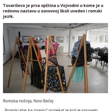
Tovariševo je prva opština u Vojvodini u kome je u
redovnu nastavu u osnovnoj školi uveden i romski
jezik.
Romska nošnja, Novi Bečej
„Romski glas ka znanju“ projekat je koji je sprovelo