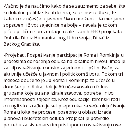
-Važno je da naučimo kako da se zauzmemo za sebe, šta
su lokalne politike, ko ih kreira, ko donosi odluke, te
kako kroz učešće u javnom životu možemo da menjamo
sopstveni i život zajednice na bolje – navela je tokom
juče upriličene prezentacje realizovanih EHO projekata
Dobrila Đin iz Humanitarnog Udruženja „Đina“ iz
Bačkog Gradišta.
-Projekat „Pospešivanje participacije Roma i Romkinja u
procesima donošenja odluka na lokalnom nivou“ imao je
za cilj osnaživanje romske zajednice u opštini Bečej za
aktivnije učešće u javnom i političkom životu. Tokom tri
meseca obučeno je 20 Roma i Romkinja za učešće u
donošenju odluka, dok je 60 učestvovalo u fokus
grupama koje su analizirale stavove, potrebe i nivo
informisanosti zajednice. Kroz edukacije, terenski rad i
okrugli sto izrađen je set preporuka za veće uključivanje
Roma u lokalne procese, posebno u oblasti izrade
planova i budžetskih odluka. Projekat je potvrdio
potrebu za sistematskim pristupom u osnaživanju ove