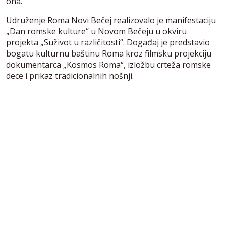
ona.
Udruženje Roma Novi Bečej realizovalo je manifestaciju
„Dan romske kulture“ u Novom Bečeju u okviru
projekta „Suživot u različitosti“. Događaj je predstavio
bogatu kulturnu baštinu Roma kroz filmsku projekciju
dokumentarca „Kosmos Roma“, izložbu crteža romske
dece i prikaz tradicionalnih nošnji.