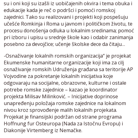
su i oni koji su izašli iz uobičajenih okvira i tema obuka i
edukacije kada je reč o podršci i pomoći romskoj
zajednici. Tako su realizovani i projekti koji pospešuju
učešće Romkinja i Roma u javnom i političkom životu, te
procesu donošenja odluka u lokalnim sredinama; pomoć
pri izboru i upisu u srednje škole kao i odabir zanimanja
posebno za devojčice; učenje školske dece da čitaju…
-Osnaživanje lokalnih romskih organizacija“ je projekat
Ekumenske humanitarne organizacije koji ima za cilj
osnaživanje romskih Udruženja građana sa teritorije AP
Vojvodine za pokretanje lokalnih inicijativa koje
odgovaraju na socijalne, obrazovne, kulturne i ostale
potrebe romske zajednice – kazao je koordinator
projekta Milisav Milinković. – Inicijative doprinose
unapređenju položaja romske zajednice na lokalnom
nivou kroz sprovođenje malih lokalnih projekata.
Projekat je finansijski podržan od strane programa
Hoffnung fur Osteuropa (Nada za Istočnu Evropu) i
Diakonije Virtemberg iz Nemačke.