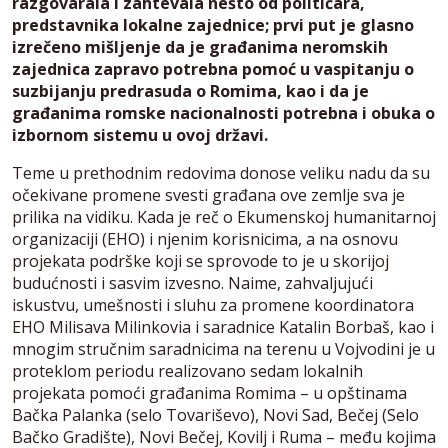
razgovarala i zahtevala nešto od političara,
predstavnika lokalne zajednice; prvi put je glasno
izrečeno mišljenje da je građanima neromskih
zajednica zapravo potrebna pomoć u vaspitanju o
suzbijanju predrasuda o Romima, kao i da je
građanima romske nacionalnosti potrebna i obuka o
izbornom sistemu u ovoj državi.
Teme u prethodnim redovima donose veliku nadu da su
očekivane promene svesti građana ove zemlje sva je
prilika na vidiku. Kada je reč o Ekumenskoj humanitarnoj
organizaciji (EHO) i njenim korisnicima, a na osnovu
projekata podrške koji se sprovode to je u skorijoj
budućnosti i sasvim izvesno. Naime, zahvaljujući
iskustvu, umešnosti i sluhu za promene koordinatora
EHO Milisava Milinkovia i saradnice Katalin Borbaš, kao i
mnogim stručnim saradnicima na terenu u Vojvodini je u
proteklom periodu realizovano sedam lokalnih
projekata pomoći građanima Romima – u opštinama
Bačka Palanka (selo Tovariševo), Novi Sad, Bečej (Selo
Bačko Gradište), Novi Bečej, Kovilj i Ruma – među kojima