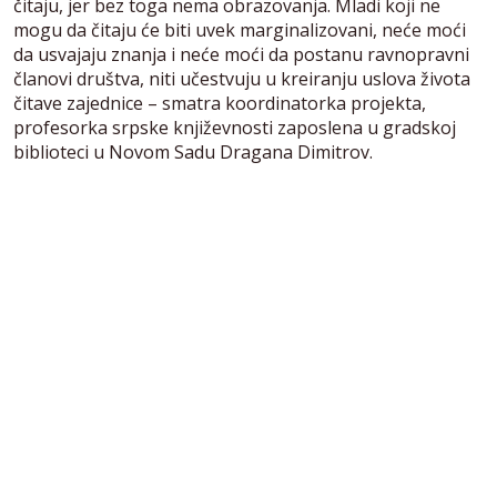
čitaju, jer bez toga nema obrazovanja. Mladi koji ne
mogu da čitaju će biti uvek marginalizovani, neće moći
da usvajaju znanja i neće moći da postanu ravnopravni
članovi društva, niti učestvuju u kreiranju uslova života
čitave zajednice – smatra koordinatorka projekta,
profesorka srpske književnosti zaposlena u gradskoj
biblioteci u Novom Sadu Dragana Dimitrov.