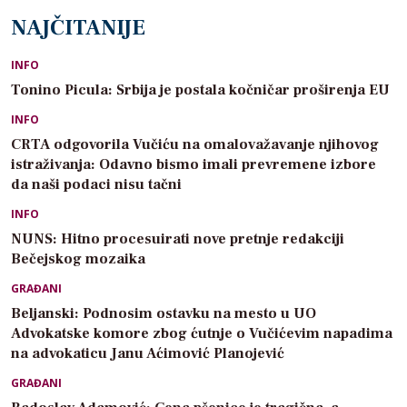
NAJČITANIJE
INFO
Tonino Picula: Srbija je postala kočničar proširenja EU
INFO
CRTA odgovorila Vučiću na omalovažavanje njihovog
istraživanja: Odavno bismo imali prevremene izbore
da naši podaci nisu tačni
INFO
NUNS: Hitno procesuirati nove pretnje redakciji
Bečejskog mozaika
GRAĐANI
Beljanski: Podnosim ostavku na mesto u UO
Advokatske komore zbog ćutnje o Vučićevim napadima
na advokaticu Janu Aćimović Planojević
GRAĐANI