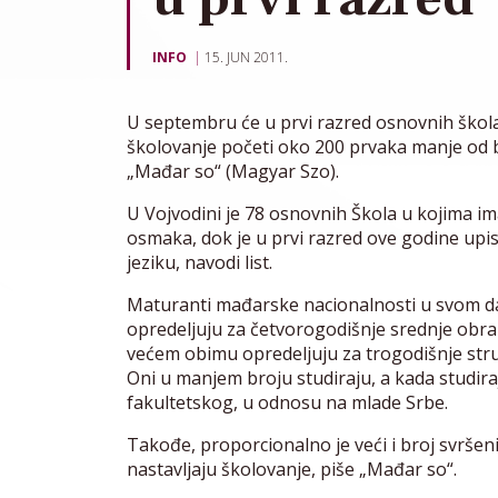
INFO
15. JUN 2011.
U septembru će u prvi razred osnovnih ško
školovanje početi oko 200 prvaka manje od b
„Mađar so“ (Magyar Szo).
U Vojvodini je 78 osnovnih Škola u kojima im
osmaka, dok je u prvi razred ove godine upi
jeziku, navodi list.
Maturanti mađarske nacionalnosti u svom d
opredeljuju za četvorogodišnje srednje obra
većem obimu opredeljuju za trogodišnje str
Oni u manjem broju studiraju, a kada studir
fakultetskog, u odnosu na mlade Srbe.
Takođe, proporcionalno je veći i broj svrše
nastavljaju školovanje, piše „Mađar so“.