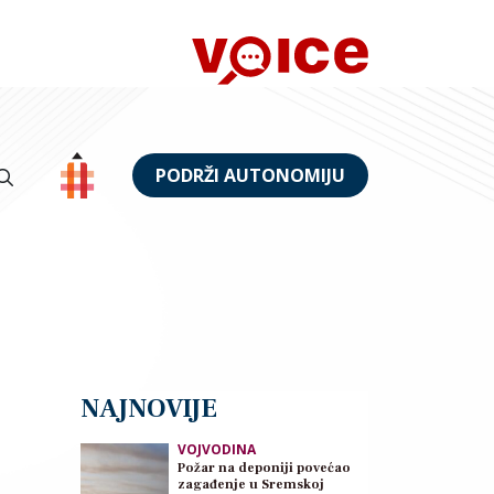
PODRŽI AUTONOMIJU
NAJNOVIJE
VOJVODINA
Požar na deponiji povećao
zagađenje u Sremskoj