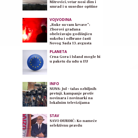
Mitrovici, vetar nosi dim i
smrad i u susedne opštine
VOJVODINA
„Ruke su vam krvave”:
Zborovi građana
obeležavaju godišnjicu
sukoba i odbrane časti
Novog Sada 13.avgusta
PLANETA
Crna Gora i Island mogle bi
u paketu da uđu u EU
INFO
NUNS: Jul – talas ozbiljnih
pretnji, kampanje protiv
novinara i novinarki na
lokalnim televizijama
STAV
SAVO ĐURĐIĆ: Ko nameće
selektivnu pravdu