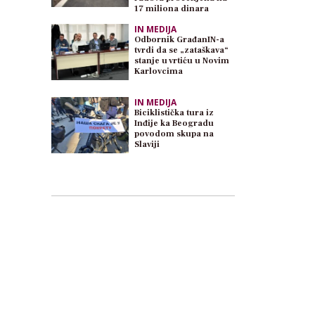
17 miliona dinara
IN MEDIJA
Odbornik GrađanIN-a
tvrdi da se „zataškava“
stanje u vrtiću u Novim
Karlovcima
IN MEDIJA
Biciklistička tura iz
Inđije ka Beogradu
povodom skupa na
Slaviji