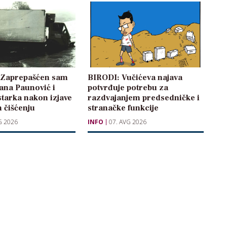
: Zaprepašćen sam
BIRODI: Vučićeva najava
žana Paunović i
potvrđuje potrebu za
starka nakon izjave
razdvajanjem predsedničke i
 čišćenju
stranačke funkcije
G 2026
INFO
07. AVG 2026