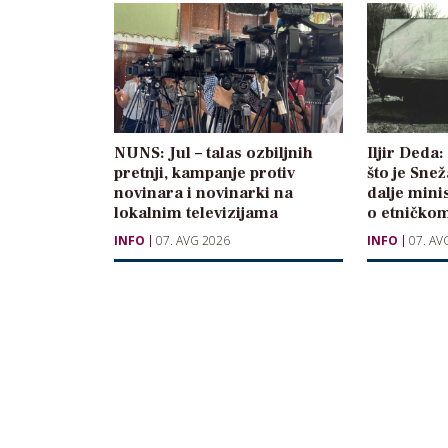
NUNS: Jul – talas ozbiljnih
Iljir Deda
pretnji, kampanje protiv
što je Sne
novinara i novinarki na
dalje mini
lokalnim televizijama
o etničkom
INFO
07. AVG 2026
INFO
07. AV