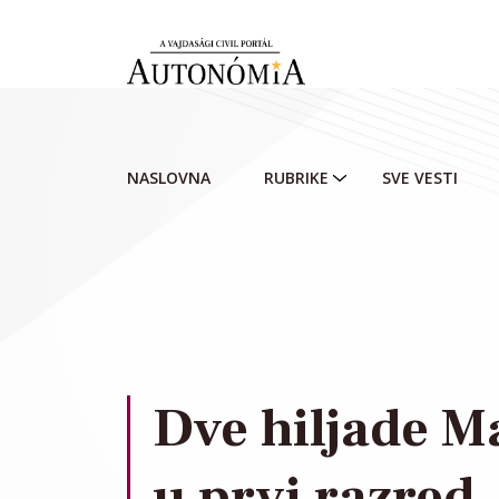
Skip to main content
NASLOVNA
RUBRIKE
SVE VESTI
Dve hiljade M
u prvi razred