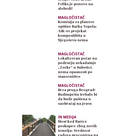
Feliks je ponovo na
slobodi!
MAGLOČISTAČ
Komisija za planove
opštine Bačka Topola:
AIK-ov projekat
kompostilišta u
Njegoševu nema
planski osnov
MAGLOČISTAČ
Lokalizovan požar na
području nekadašnje
„Zorke“ u Subotici,
nema opasnosti po
stanovništvo
MAGLOČISTAČ
Brza pruga Beograd–
Budimpešta trebalo bi
da bude puštena u
saobraćaj na jesen
IN MEDIJA
Most kod Barice
poskupeo zbog novih
temelja: Vrednost
radova procenjena na