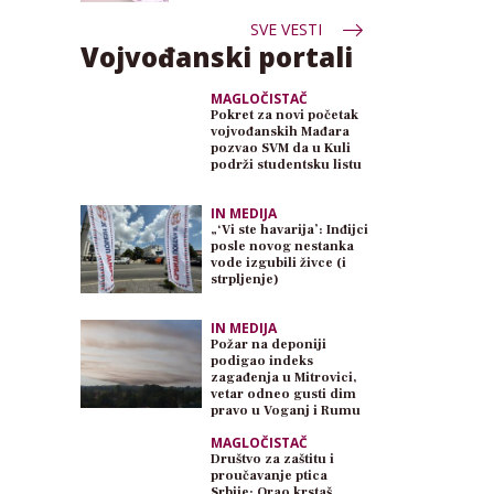
SVE VESTI
Vojvođanski portali
MAGLOČISTAČ
Pokret za novi početak
vojvođanskih Mađara
pozvao SVM da u Kuli
podrži studentsku listu
IN MEDIJA
„‘Vi ste havarija’: Inđijci
posle novog nestanka
vode izgubili živce (i
strpljenje)
IN MEDIJA
Požar na deponiji
podigao indeks
zagađenja u Mitrovici,
vetar odneo gusti dim
pravo u Voganj i Rumu
MAGLOČISTAČ
Društvo za zaštitu i
proučavanje ptica
Srbije: Orao krstaš