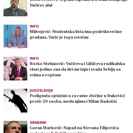
Vučićev alat
INFO
Milivojević: Studentska lista ima podršku većine
građana, Vučić je toga svestan
INFO
Borko Stefanović: Vučićeva i Glišićeva radikalska
vlast jedino zna da širi mržnju i svađa Srbiju sa
svima u regionu
JUGOSLAVIJA
Podignuta optužnica za ratne zločine u Đakovici
protiv 20 osoba, među njima i Milan Radoičić
GRAĐANI
Goran Marković: Napad na Stevana Filipovića