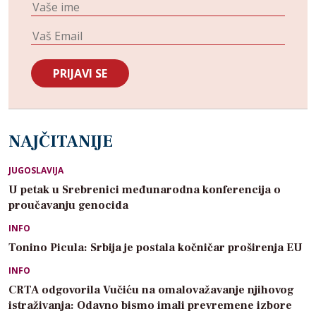
NAJČITANIJE
JUGOSLAVIJA
U petak u Srebrenici međunarodna konferencija o
proučavanju genocida
INFO
Tonino Picula: Srbija je postala kočničar proširenja EU
INFO
CRTA odgovorila Vučiću na omalovažavanje njihovog
istraživanja: Odavno bismo imali prevremene izbore