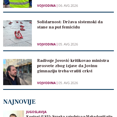
VOJVODINA
06. AVG 2026
Solidarnost: Država sistemski da
stane na put femicidu
VOJVODINA
05. AVG 2026
Radivoje Jovović kritikovao ministra
prosvete zbog izjave da Jovinu
gimnaziju treba vratiti crkvi
VOJVODINA
05. AVG 2026
NAJNOVIJE
JUGOSLAVIJA
Kostreš (LSV): Srpska zajednica u Makedoniji nije