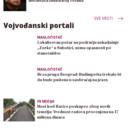
metastaza fašističkog režima
SVE VESTI
Vojvođanski portali
MAGLOČISTAČ
Lokalizovan požar na području nekadašnje
„Zorke“ u Subotici, nema opasnosti po
stanovništvo
MAGLOČISTAČ
Brza pruga Beograd–Budimpešta trebalo bi
da bude puštena u saobraćaj na jesen
IN MEDIJA
Most kod Barice poskupeo zbog novih
temelja: Vrednost radova procenjena na 17
miliona dinara