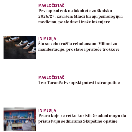
MAGLOČISTAČ
Prvi upisni rok na fakultete za školsku
2026/27. završen: Mladi biraju psihologiju i
medicinu, poslodavci traže inženjere
IN MEDIJA
Šta su sela tražila rebalansom: Milioni za
manifestacije, proslave i prateće troškove
MAGLOČISTAČ
Teo Taraniš: Evropski putevi i stranputice
IN MEDIJA
Pravo koje se retko koristi: Građani mogu da
prisustvuju sednicama Skupštine opštine