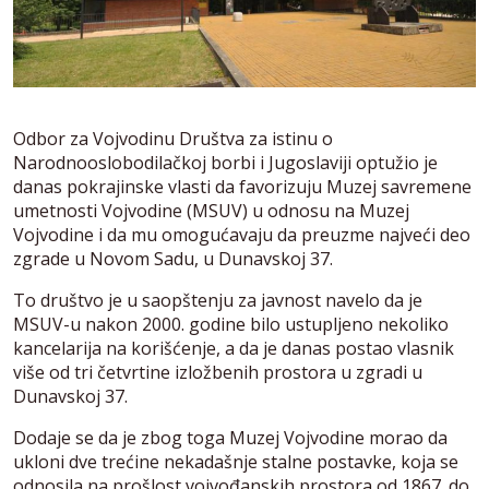
Odbor za Vojvodinu Društva za istinu o
Narodnooslobodilačkoj borbi i Jugoslaviji optužio je
danas pokrajinske vlasti da favorizuju Muzej savremene
umetnosti Vojvodine (MSUV) u odnosu na Muzej
Vojvodine i da mu omogućavaju da preuzme najveći deo
zgrade u Novom Sadu, u Dunavskoj 37.
To društvo je u saopštenju za javnost navelo da je
MSUV-u nakon 2000. godine bilo ustupljeno nekoliko
kancelarija na korišćenje, a da je danas postao vlasnik
više od tri četvrtine izložbenih prostora u zgradi u
Dunavskoj 37.
Dodaje se da je zbog toga Muzej Vojvodine morao da
ukloni dve trećine nekadašnje stalne postavke, koja se
odnosila na prošlost vojvođanskih prostora od 1867. do