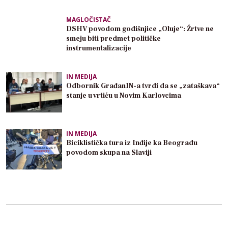
MAGLOČISTAČ
DSHV povodom godišnjice „Oluje“: Žrtve ne
smeju biti predmet političke
instrumentalizacije
IN MEDIJA
Odbornik GrađanIN-a tvrdi da se „zataškava“
stanje u vrtiću u Novim Karlovcima
IN MEDIJA
Biciklistička tura iz Inđije ka Beogradu
povodom skupa na Slaviji