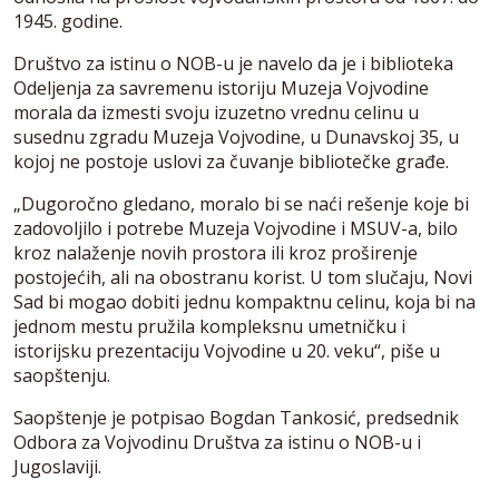
1945. godine.
Društvo za istinu o NOB-u je navelo da je i biblioteka
Odeljenja za savremenu istoriju Muzeja Vojvodine
morala da izmesti svoju izuzetno vrednu celinu u
susednu zgradu Muzeja Vojvodine, u Dunavskoj 35, u
kojoj ne postoje uslovi za čuvanje bibliotečke građe.
„Dugoročno gledano, moralo bi se naći rešenje koje bi
zadovoljilo i potrebe Muzeja Vojvodine i MSUV-a, bilo
kroz nalaženje novih prostora ili kroz proširenje
postojećih, ali na obostranu korist. U tom slučaju, Novi
Sad bi mogao dobiti jednu kompaktnu celinu, koja bi na
jednom mestu pružila kompleksnu umetničku i
istorijsku prezentaciju Vojvodine u 20. veku“, piše u
saopštenju.
Saopštenje je potpisao Bogdan Tankosić, predsednik
Odbora za Vojvodinu Društva za istinu o NOB-u i
Jugoslaviji.