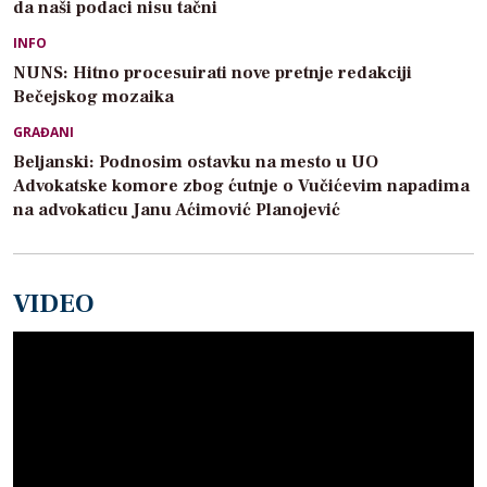
da naši podaci nisu tačni
INFO
NUNS: Hitno procesuirati nove pretnje redakciji
Bečejskog mozaika
GRAĐANI
Beljanski: Podnosim ostavku na mesto u UO
Advokatske komore zbog ćutnje o Vučićevim napadima
na advokaticu Janu Aćimović Planojević
VIDEO