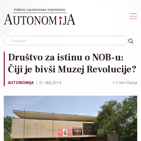
Skip to main content
Društvo za istinu o NOB-u:
Čiji je bivši Muzej Revolucije?
AUTONOMIJA
31. MAJ 2014.
< 1
min čitanja