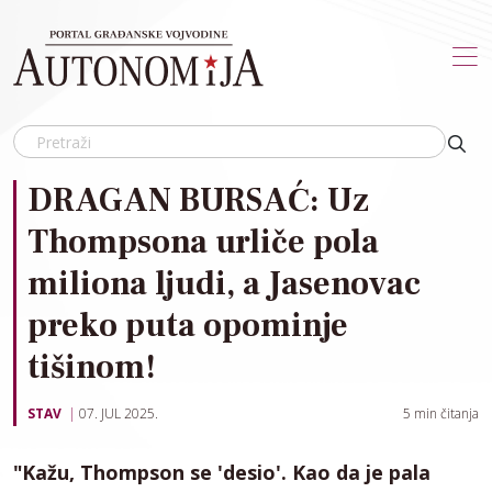
Skip to main content
DRAGAN BURSAĆ: Uz
Thompsona urliče pola
miliona ljudi, a Jasenovac
preko puta opominje
tišinom!
STAV
07. JUL 2025.
5
min čitanja
"Kažu, Thompson se 'desio'. Kao da je pala