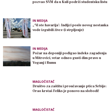
pozvao SVM da u Kuli podrži studentsku listu
IN MEDIJA
„‘Vi ste havarija’: Inđijci posle novog nestanka
vode izgubili živce (i strpljenje)
IN MEDIJA
Požar na deponiji podigao indeks zagađenja
u Mitrovici, vetar odneo gusti dim pravo u
Voganj i Rumu
MAGLOČISTAČ
Društvo za zaštitu i proučavanje ptica Srbije:
Orao krstaš Feliks je ponovo na slobodi!
MAGLOČISTAČ