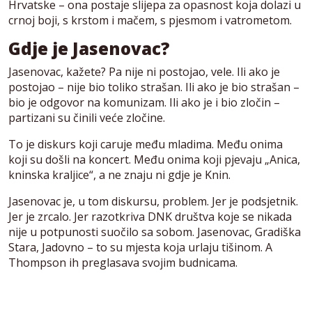
Hrvatske – ona postaje slijepa za opasnost koja dolazi u
crnoj boji, s krstom i mačem, s pjesmom i vatrometom.
Gdje je Jasenovac?
Jasenovac, kažete? Pa nije ni postojao, vele. Ili ako je
postojao – nije bio toliko strašan. Ili ako je bio strašan –
bio je odgovor na komunizam. Ili ako je i bio zločin –
partizani su činili veće zločine.
To je diskurs koji caruje među mladima. Među onima
koji su došli na koncert. Među onima koji pjevaju „Anica,
kninska kraljice“, a ne znaju ni gdje je Knin.
Jasenovac je, u tom diskursu, problem. Jer je podsjetnik.
Jer je zrcalo. Jer razotkriva DNK društva koje se nikada
nije u potpunosti suočilo sa sobom. Jasenovac, Gradiška
Stara, Jadovno – to su mjesta koja urlaju tišinom. A
Thompson ih preglasava svojim budnicama.