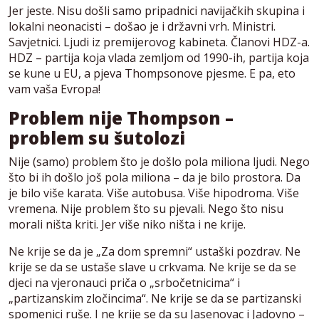
Jer jeste. Nisu došli samo pripadnici navijačkih skupina i
lokalni neonacisti – došao je i državni vrh. Ministri.
Savjetnici. Ljudi iz premijerovog kabineta. Članovi HDZ-a.
HDZ – partija koja vlada zemljom od 1990-ih, partija koja
se kune u EU, a pjeva Thompsonove pjesme. E pa, eto
vam vaša Evropa!
Problem nije Thompson –
problem su šutolozi
Nije (samo) problem što je došlo pola miliona ljudi. Nego
što bi ih došlo još pola miliona – da je bilo prostora. Da
je bilo više karata. Više autobusa. Više hipodroma. Više
vremena. Nije problem što su pjevali. Nego što nisu
morali ništa kriti. Jer više niko ništa i ne krije.
Ne krije se da je „Za dom spremni“ ustaški pozdrav. Ne
krije se da se ustaše slave u crkvama. Ne krije se da se
djeci na vjeronauci priča o „srbočetnicima“ i
„partizanskim zločincima“. Ne krije se da se partizanski
spomenici ruše. I ne krije se da su Jasenovac i Jadovno –