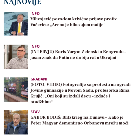
NAJNOVIJE
INFO
Milivojević povodom krivične prijave protiv
Vučevića: „Arena je bila sajam mafije“
INFO
(INTERVJU) Boris Varga: Zelenski u Beogradu –
jasan znak da Putin ne dobija rat u Ukrajini
GRAĐANI
(FOTO, VIDEO) Fotografije sa protesta na ogradi
Jovine gimnazije u Novom Sadu, profesorka Rima
Grujić: „Oni koji su izdali decu – izdaće i
otadžbinu“
STAV
GABOR BODIŠ: Blitzkrieg na Dunavu – Kako je
Peter Magyar demontirao Orbanovu mrežu moći