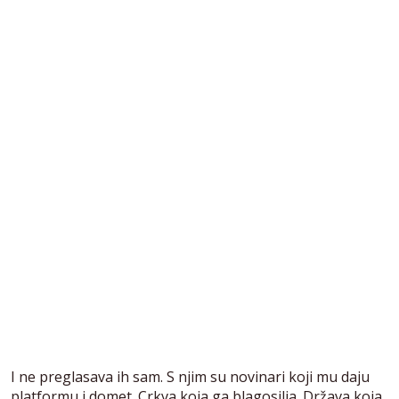
I ne preglasava ih sam. S njim su novinari koji mu daju
platformu i domet. Crkva koja ga blagosilja. Država koja