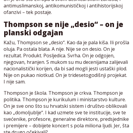
antimuslimanskoj, antikomunističkoj i antihistorijskoj
ofanzivi – tek postaje.
Thompson se nije „desio“ – on je
planski odgajan
Kažu, Thompson se „desio“. Kao da je pala kiša. Ili prošla
oluja. Pa ostala blata. A nije. Nije se on desio. On je
rezultat. Produkt. Posljedica. Svrha. On je odgojen,
njegovan, hranjen. S mukom su mu decenijama zalijevali
nacionalistički korijen, da bi sad mogli jesti ustaški plod.
Nije on pukao niotkud. On je tridesetogodišnji projekat.
I nije sam.
Thompson je škola. Thompson je crkva. Thompson je
politika. Thompson je kurikulum i ministarstvo kulture.
On je sve ono što su hrvatski sistem i društvo oblikovali
kao „domoljublje“. I kad uzmete sve te institucije, sve te
svećenike, profesore, generalne direktore, predsjednike
i premijere – dobijete koncert s pola miliona ljudi. Jer, šta
ste drugo očekivali?