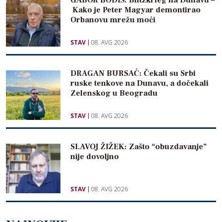
GABOR BODIŠ: Blitzkrieg na Dunavu –
Kako je Peter Magyar demontirao
Orbanovu mrežu moći
STAV
08. AVG 2026
DRAGAN BURSAĆ: Čekali su Srbi
ruske tenkove na Dunavu, a dočekali
Zelenskog u Beogradu
STAV
08. AVG 2026
SLAVOJ ŽIŽEK: Zašto “obuzdavanje”
nije dovoljno
STAV
08. AVG 2026