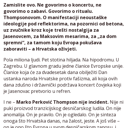
Zamislite ovo. Ne govorimo o koncertu, ne
govorimo o zabavi. Govorimo o ritualu.
Thompsonovom. O manifestaciji neoustaške
ideologije pod reflektorima, na pozornici od betona,
uz zvučnike kroz koje trešti nostalgija za
Jasenovcem, za Maksovim mesarima, za „za dom
spremni“, za tamom koju Evropa pokušava
zaboraviti – a Hrvatska oživjeti.
Pola miliona ljudi. Pet stotina hiljada. Na hipodromu. U
Zagrebu. U glavnom gradu jedne članice Evropske unije.
Članice koja će za dvadesetak dana obilježiti Dan
ustanka naroda Hrvatske protiv fašizma, ali koja ovih
dana zdušno i državnički podržava koncert čovjeka koji
je Jasenovac pretvorio u refren.
I ne –
Marko Perković Thompson nije incident.
Nije ni
puki proizvod tranzicijskog desničarskog ludila. On nije
anomalija. On je pravilo. On je ogledalo. On je sinteza
onoga što Hrvatska danas, na žalost, jeste. A još više –
on je ono što Evropa u svom desničarskom zanosu, i