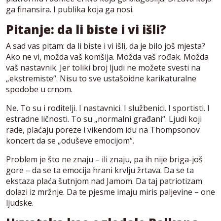
ga finansira. I publika koja ga nosi.
Pitanje: da li biste i vi išli?
A sad vas pitam: da li biste i vi išli, da je bilo još mjesta?
Ako ne vi, možda vaš komšija. Možda vaš rođak. Možda
vaš nastavnik. Jer toliki broj ljudi ne možete svesti na
„ekstremiste“. Nisu to sve ustašoidne karikaturalne
spodobe u crnom.
Ne. To su i roditelji. I nastavnici. I službenici. I sportisti. I
estradne ličnosti. To su „normalni građani“. Ljudi koji
rade, plaćaju poreze i vikendom idu na Thompsonov
koncert da se „oduševe emocijom“.
Problem je što ne znaju – ili znaju, pa ih nije briga-još
gore – da se ta emocija hrani krvlju žrtava. Da se ta
ekstaza plaća šutnjom nad Jamom. Da taj patriotizam
dolazi iz mržnje. Da te pjesme imaju miris paljevine – one
ljudske.