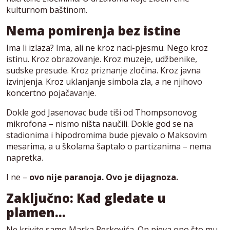
kulturnom baštinom.
Nema pomirenja bez istine
Ima li izlaza? Ima, ali ne kroz naci-pjesmu. Nego kroz
istinu. Kroz obrazovanje. Kroz muzeje, udžbenike,
sudske presude. Kroz priznanje zločina. Kroz javna
izvinjenja. Kroz uklanjanje simbola zla, a ne njihovo
koncertno pojačavanje.
Dokle god Jasenovac bude tiši od Thompsonovog
mikrofona – nismo ništa naučili. Dokle god se na
stadionima i hipodromima bude pjevalo o Maksovim
mesarima, a u školama šaptalo o partizanima – nema
napretka.
I ne –
ovo nije paranoja. Ovo je dijagnoza.
Zaključno: Kad gledate u
plamen…
Ne krivite samo Marka Perkovića. On pjeva ono što mu