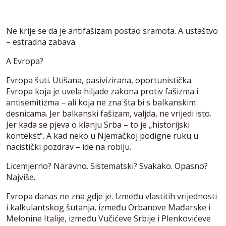
Ne krije se da je antifašizam postao sramota. A ustaštvo
– estradna zabava.
A Evropa?
Evropa šuti. Utišana, pasivizirana, oportunistička.
Evropa koja je uvela hiljade zakona protiv fašizma i
antisemitizma – ali koja ne zna šta bi s balkanskim
desnicama. Jer balkanski fašizam, valjda, ne vrijedi isto.
Jer kada se pjeva o klanju Srba – to je „historijski
kontekst“. A kad neko u Njemačkoj podigne ruku u
nacistički pozdrav – ide na robiju.
Licemjerno? Naravno. Sistematski? Svakako. Opasno?
Najviše.
Evropa danas ne zna gdje je. Između vlastitih vrijednosti
i kalkulantskog šutanja, između Orbanove Mađarske i
Melonine Italije, između Vučićeve Srbije i Plenkovićeve