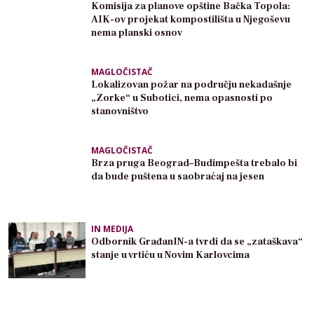
Komisija za planove opštine Bačka Topola:
AIK-ov projekat kompostilišta u Njegoševu
nema planski osnov
MAGLOČISTAČ
Lokalizovan požar na području nekadašnje
„Zorke“ u Subotici, nema opasnosti po
stanovništvo
MAGLOČISTAČ
Brza pruga Beograd–Budimpešta trebalo bi
da bude puštena u saobraćaj na jesen
IN MEDIJA
Odbornik GrađanIN-a tvrdi da se „zataškava“
stanje u vrtiću u Novim Karlovcima