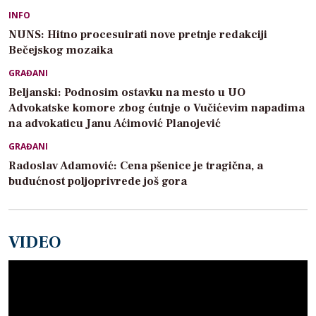
INFO
NUNS: Hitno procesuirati nove pretnje redakciji
Bečejskog mozaika
GRAĐANI
Beljanski: Podnosim ostavku na mesto u UO
Advokatske komore zbog ćutnje o Vučićevim napadima
na advokaticu Janu Aćimović Planojević
GRAĐANI
Radoslav Adamović: Cena pšenice je tragična, a
budućnost poljoprivrede još gora
VIDEO