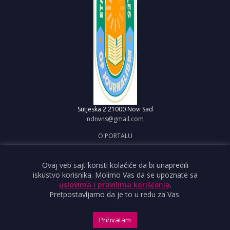
Sutjeska 2
21000 Novi Sad
ndnvns@gmail.com
O PORTALU
IMPRESUM
OBJAVI VEST
Ovaj veb sajt koristi kolačiće da bi unapredili
iskustvo korisnika. Molimo Vas da se upoznate sa
USLOVI KORIŠĆENJA
uslovima i pravilima korišćenja
.
Pretpostavljamo da je to u redu za Vas.
Prihvatam