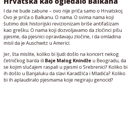
Hrvatska kao ogledalo Balkana
I da ne bude zabune – ovo nije priča samo o Hrvatskoj.
Ovo je priča o Balkanu. O nama. O svima nama koji
šutimo dok historijski revizionizam briše antifašizam
kao grešku. O nama koji dozvoljavamo da zločinci pišu
pjesme, da pjesnici opravdavaju zločine, i da omladina
misli da je Auschwitz u Americi.
Jer, šta mislite, koliko bi ljudi došlo na koncert nekog
četničkog barda ili
Baje Malog Knindže
u Beogradu, da
se kojim slučajem raspali u pjesmi o Srebrenici? Koliko bi
ih došlo u Banjaluku da slavi Karadžića i Mladića? Koliko
bi ih aplaudiralo pjesmama koje negiraju genocid?