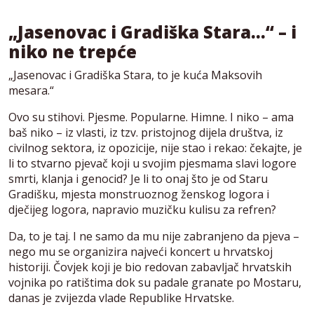
„Jasenovac i Gradiška Stara…“ – i
niko ne trepće
„Jasenovac i Gradiška Stara, to je kuća Maksovih
mesara.“
Ovo su stihovi. Pjesme. Popularne. Himne. I niko – ama
baš niko – iz vlasti, iz tzv. pristojnog dijela društva, iz
civilnog sektora, iz opozicije, nije stao i rekao: čekajte, je
li to stvarno pjevač koji u svojim pjesmama slavi logore
smrti, klanja i genocid? Je li to onaj što je od Staru
Gradišku, mjesta monstruoznog ženskog logora i
dječijeg logora, napravio muzičku kulisu za refren?
Da, to je taj. I ne samo da mu nije zabranjeno da pjeva –
nego mu se organizira najveći koncert u hrvatskoj
historiji. Čovjek koji je bio redovan zabavljač hrvatskih
vojnika po ratištima dok su padale granate po Mostaru,
danas je zvijezda vlade Republike Hrvatske.