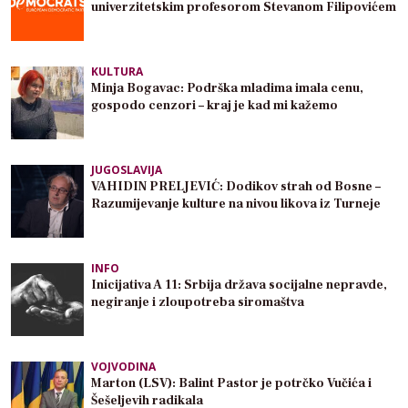
univerzitetskim profesorom Stevanom Filipovićem
KULTURA
Minja Bogavac: Podrška mladima imala cenu,
gospodo cenzori – kraj je kad mi kažemo
JUGOSLAVIJA
VAHIDIN PRELJEVIĆ: Dodikov strah od Bosne –
Razumijevanje kulture na nivou likova iz Turneje
INFO
Inicijativa A 11: Srbija država socijalne nepravde,
negiranje i zloupotreba siromaštva
VOJVODINA
Marton (LSV): Balint Pastor je potrčko Vučića i
Šešeljevih radikala