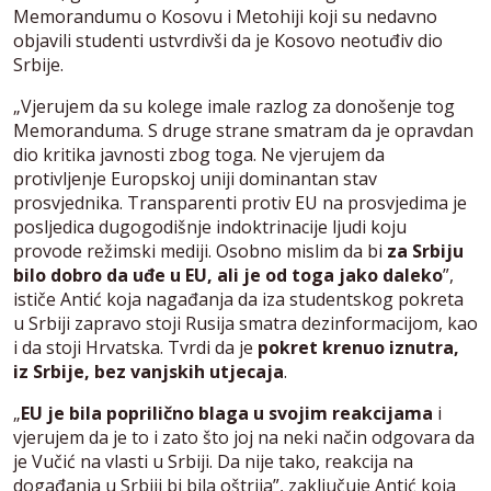
Memorandumu o Kosovu i Metohiji koji su nedavno
objavili studenti ustvrdivši da je Kosovo neotuđiv dio
Srbije.
„Vjerujem da su kolege imale razlog za donošenje tog
Memoranduma. S druge strane smatram da je opravdan
dio kritika javnosti zbog toga. Ne vjerujem da
protivljenje Europskoj uniji dominantan stav
prosvjednika. Transparenti protiv EU na prosvjedima je
posljedica dugogodišnje indoktrinacije ljudi koju
provode režimski mediji. Osobno mislim da bi
za Srbiju
bilo dobro da uđe u EU, ali je od toga jako daleko
”,
ističe Antić koja nagađanja da iza studentskog pokreta
u Srbiji zapravo stoji Rusija smatra dezinformacijom, kao
i da stoji Hrvatska. Tvrdi da je
pokret krenuo iznutra,
iz Srbije, bez vanjskih utjecaja
.
„
EU je bila poprilično blaga u svojim reakcijama
i
vjerujem da je to i zato što joj na neki način odgovara da
je Vučić na vlasti u Srbiji. Da nije tako, reakcija na
događanja u Srbiji bi bila oštrija”, zaključuje Antić koja