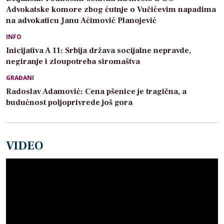
Advokatske komore zbog ćutnje o Vučićevim napadima
na advokaticu Janu Aćimović Planojević
INFO
Inicijativa A 11: Srbija država socijalne nepravde,
negiranje i zloupotreba siromaštva
GRAĐANI
Radoslav Adamović: Cena pšenice je tragična, a
budućnost poljoprivrede još gora
VIDEO