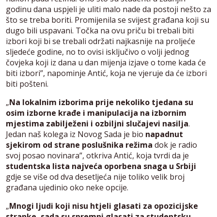
godinu dana uspjeli je uliti malo nade da postoji nešto za
što se treba boriti. Promijenila se svijest građana koji su
dugo bili uspavani. Točka na ovu priču bi trebali biti
izbori koji bi se trebali održati najkasnije na proljeće
sljedeće godine, no to ovisi isključivo o volji jednog
čovjeka koji iz dana u dan mijenja izjave o tome kada će
biti izbori”, napominje Antić, koja ne vjeruje da će izbori
biti pošteni.
„
Na lokalnim izborima prije nekoliko tjedana su
osim izborne krađe i manipulacija na izbornim
mjestima zabilježeni i ozbiljni slučajevi nasilja
.
Jedan naš kolega iz Novog Sada je bio
napadnut
sjekirom od strane poslušnika režima
dok je radio
svoj posao novinara”, otkriva Antić, koja tvrdi da je
studentska lista najveća oporbena snaga u Srbiji
gdje se više od dva desetljeća nije toliko velik broj
građana ujedinio oko neke opcije.
„
Mnogi ljudi koji nisu htjeli glasati za opozicijske
stranke, sada su spremni glasati za studentsku