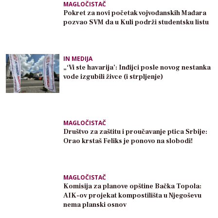
MAGLOČISTAČ
Pokret za novi početak vojvođanskih Mađara
pozvao SVM da u Kuli podrži studentsku listu
IN MEDIJA
„‘Vi ste havarija’: Inđijci posle novog nestanka
vode izgubili živce (i strpljenje)
MAGLOČISTAČ
Društvo za zaštitu i proučavanje ptica Srbije:
Orao krstaš Feliks je ponovo na slobodi!
MAGLOČISTAČ
Komisija za planove opštine Bačka Topola:
AIK-ov projekat kompostilišta u Njegoševu
nema planski osnov