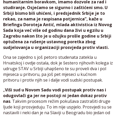
humanitarnim boravkom, imamo dozvole za rad i
studiranje. Osjećamo se sigurno i zaštićeni smo. U
Srbiji bismo bili uhićeni, i predsjednik Srbije je to
rekao, za nama je raspisana potjernica”, kaže u
Briefingu Doroteja Antić, mlada aktivistica iz Novog
Sada koja već više od godinu dana živi u egzilu u
Zagrebu nakon što je u ožujku prošle godine u Srbiji
optužena za rušenje ustavnog poretka zbog
sudjelovanja u organizaciji prosvjeda protiv vlasti.
Ona se zajedno s još petoro studenata zatekla u
Hrvatskoj i ovdje ostala, dok je šestero njihovih kolega iz
udruge STAV u Srbiji uhapšeno te su proveli dva i pol
mjeseca u pritvoru, pa još pet mjeseci u kućnom
pritvoru i protiv njih se i dalje vodi sudski postupak.
„
Viši sud u Novom Sadu vodi postupak protiv nas i
odugovlači ga jer ne postoji ni jedan dokaz protiv
nas
. Takvim procesom režim pokušava zastrašiti druge
ljude koji prosvjeduju. To im nije uspjelo. Prosvjedi su se
nastavili i neki dan je na Slaviji u Beogradu bio jedan od