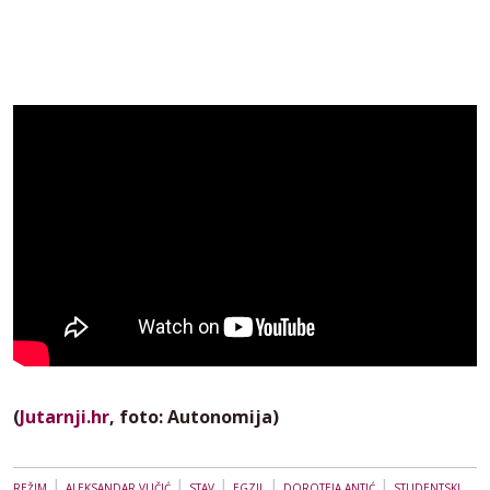
(
Jutarnji.hr
, foto: Autonomija)
|
|
|
|
|
REŽIM
ALEKSANDAR VUČIĆ
STAV
EGZIL
DOROTEJA ANTIĆ
STUDENTSKI