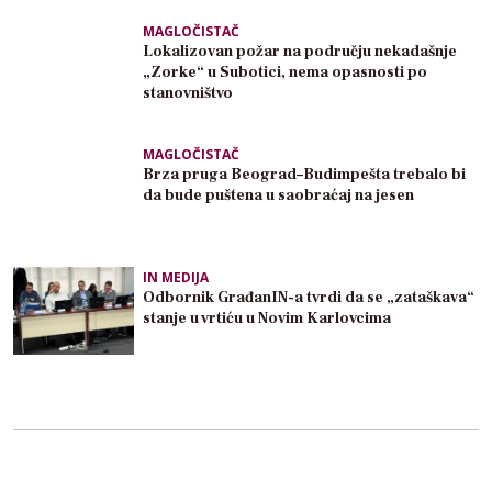
MAGLOČISTAČ
Lokalizovan požar na području nekadašnje
„Zorke“ u Subotici, nema opasnosti po
stanovništvo
MAGLOČISTAČ
Brza pruga Beograd–Budimpešta trebalo bi
da bude puštena u saobraćaj na jesen
IN MEDIJA
Odbornik GrađanIN-a tvrdi da se „zataškava“
stanje u vrtiću u Novim Karlovcima