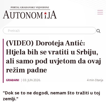
Skip to main content
(VIDEO) Doroteja Antić:
Htjela bih se vratiti u Srbiju,
ali samo pod uvjetom da ovaj
režim padne
GRAĐANI
03. JUN 2026.
4
min čitanja
"Dok se to ne dogodi, nemam što tražiti u toj
zemlji."