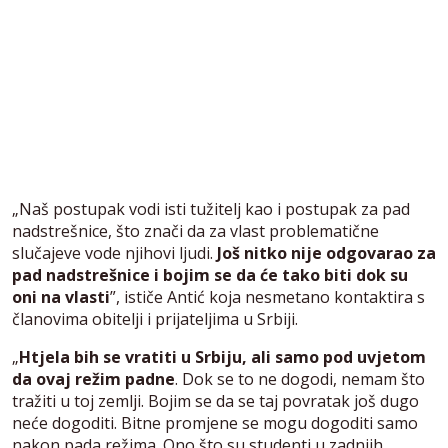
„Naš postupak vodi isti tužitelj kao i postupak za pad
nadstrešnice, što znači da za vlast problematične
slučajeve vode njihovi ljudi.
Još nitko nije odgovarao za
pad nadstrešnice i bojim se da će tako biti dok su
oni na vlasti
”, ističe Antić koja nesmetano kontaktira s
članovima obitelji i prijateljima u Srbiji.
„
Htjela bih se vratiti u Srbiju, ali samo pod uvjetom
da ovaj režim padne
. Dok se to ne dogodi, nemam što
tražiti u toj zemlji. Bojim se da se taj povratak još dugo
neće dogoditi. Bitne promjene se mogu dogoditi samo
nakon pada režima. Ono što su studenti u zadnjih