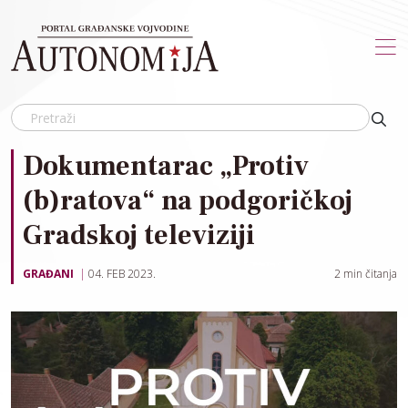
Skip to main content
Dokumentarac „Protiv
(b)ratova“ na podgoričkoj
Gradskoj televiziji
GRAĐANI
04. FEB 2023.
2
min čitanja