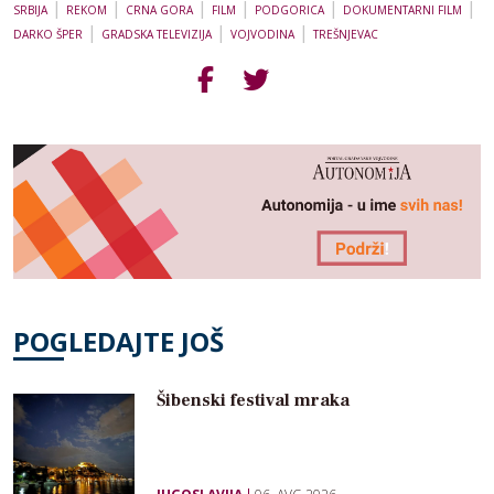
|
|
|
|
|
|
SRBIJA
REKOM
CRNA GORA
FILM
PODGORICA
DOKUMENTARNI FILM
|
|
|
DARKO ŠPER
GRADSKA TELEVIZIJA
VOJVODINA
TREŠNJEVAC
POGLEDAJTE JOŠ
Šibenski festival mraka