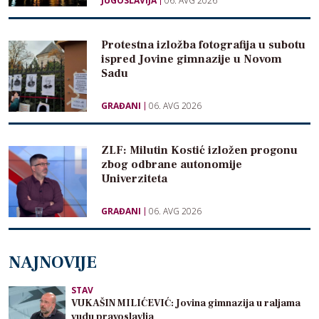
JUGOSLAVIJA
06. AVG 2026
Protestna izložba fotografija u subotu
ispred Jovine gimnazije u Novom
Sadu
GRAĐANI
06. AVG 2026
ZLF: Milutin Kostić izložen progonu
zbog odbrane autonomije
Univerziteta
GRAĐANI
06. AVG 2026
NAJNOVIJE
STAV
VUKAŠIN MILIĆEVIĆ: Jovina gimnazija u raljama
vudu pravoslavlja