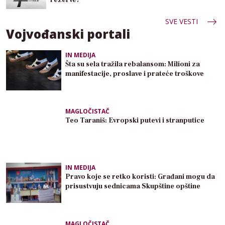
SVE VESTI
Vojvođanski portali
IN MEDIJA
Šta su sela tražila rebalansom: Milioni za
manifestacije, proslave i prateće troškove
MAGLOČISTAČ
Teo Taraniš: Evropski putevi i stranputice
IN MEDIJA
Pravo koje se retko koristi: Građani mogu da
prisustvuju sednicama Skupštine opštine
MAGLOČISTAČ