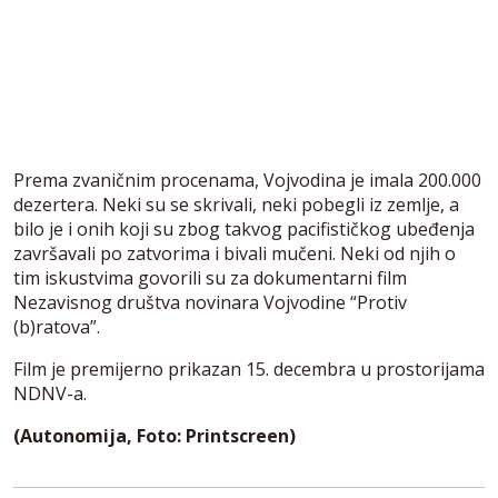
Prema zvaničnim procenama, Vojvodina je imala 200.000
dezertera. Neki su se skrivali, neki pobegli iz zemlje, a
bilo je i onih koji su zbog takvog pacifističkog ubeđenja
završavali po zatvorima i bivali mučeni. Neki od njih o
tim iskustvima govorili su za dokumentarni film
Nezavisnog društva novinara Vojvodine “Protiv
(b)ratova”.
Film je premijerno prikazan 15. decembra u prostorijama
NDNV-a.
(Autonomija, Foto: Printscreen)