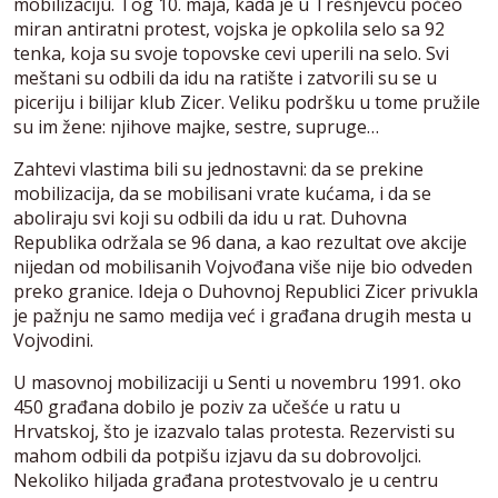
mobilizaciju. Tog 10. maja, kada je u Trešnjevcu počeo
miran antiratni protest, vojska je opkolila selo sa 92
tenka, koja su svoje topovske cevi uperili na selo. Svi
meštani su odbili da idu na ratište i zatvorili su se u
piceriju i bilijar klub Zicer. Veliku podršku u tome pružile
su im žene: njihove majke, sestre, supruge…
Zahtevi vlastima bili su jednostavni: da se prekine
mobilizacija, da se mobilisani vrate kućama, i da se
aboliraju svi koji su odbili da idu u rat. Duhovna
Republika održala se 96 dana, a kao rezultat ove akcije
nijedan od mobilisanih Vojvođana više nije bio odveden
preko granice. Ideja o Duhovnoj Republici Zicer privukla
je pažnju ne samo medija već i građana drugih mesta u
Vojvodini.
U masovnoj mobilizaciji u Senti u novembru 1991. oko
450 građana dobilo je poziv za učešće u ratu u
Hrvatskoj, što je izazvalo talas protesta. Rezervisti su
mahom odbili da potpišu izjavu da su dobrovoljci.
Nekoliko hiljada građana protestvovalo je u centru