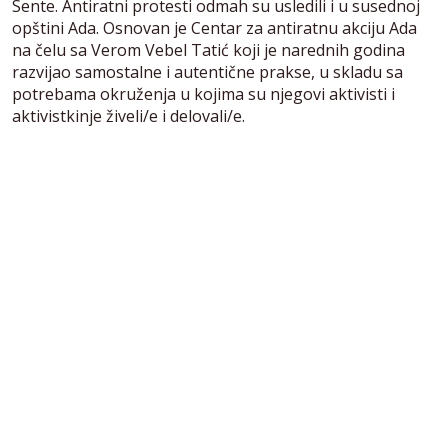
Sente. Antiratni protesti odmah su usledili i u susednoj
opštini Ada. Osnovan je Centar za antiratnu akciju Ada
na čelu sa Verom Vebel Tatić koji je narednih godina
razvijao samostalne i autentične prakse, u skladu sa
potrebama okruženja u kojima su njegovi aktivisti i
aktivistkinje živeli/e i delovali/e.