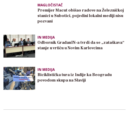
MAGLOČISTAČ
Premijer Macut obišao radove na Železničkoj
stanici u Subotici, pojedini lokalni mediji nisu
pozvani
IN MEDIJA
Odbornik GrađanIN-a tvrdi da se „zataškava“
stanje u vrtiću u Novim Karlovcima
IN MEDIJA
Biciklistička tura iz Inđije ka Beogradu
povodom skupa na Slaviji