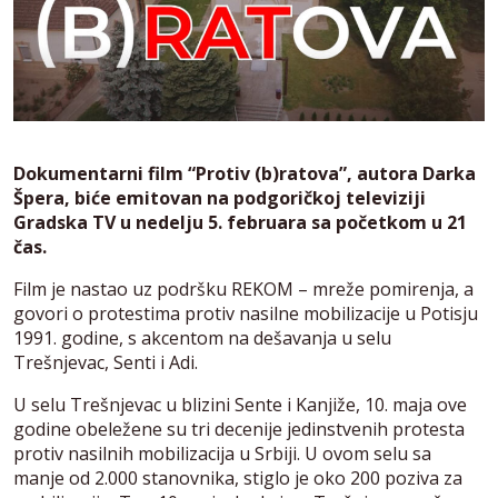
Dokumentarni film “Protiv (b)ratova”, autora Darka
Špera, biće emitovan na podgoričkoj televiziji
Gradska TV u nedelju 5. februara sa početkom u 21
čas.
Film je nastao uz podršku REKOM – mreže pomirenja, a
govori o protestima protiv nasilne mobilizacije u Potisju
1991. godine, s akcentom na dešavanja u selu
Trešnjevac, Senti i Adi.
U selu Trešnjevac u blizini Sente i Kanjiže, 10. maja ove
godine obeležene su tri decenije jedinstvenih protesta
protiv nasilnih mobilizacija u Srbiji. U ovom selu sa
manje od 2.000 stanovnika, stiglo je oko 200 poziva za