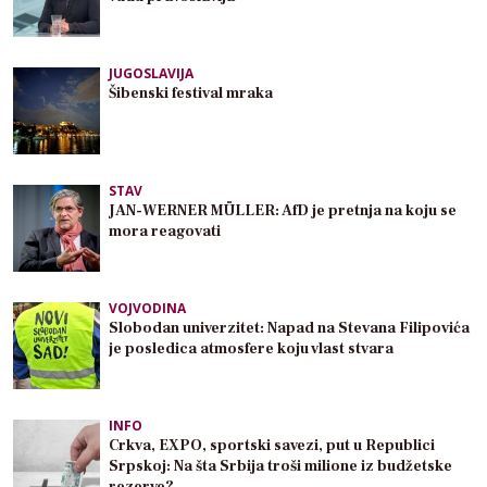
JUGOSLAVIJA
Šibenski festival mraka
STAV
JAN-WERNER MÜLLER: AfD je pretnja na koju se
mora reagovati
VOJVODINA
Slobodan univerzitet: Napad na Stevana Filipovića
je posledica atmosfere koju vlast stvara
INFO
Crkva, EXPO, sportski savezi, put u Republici
Srpskoj: Na šta Srbija troši milione iz budžetske
rezerve?