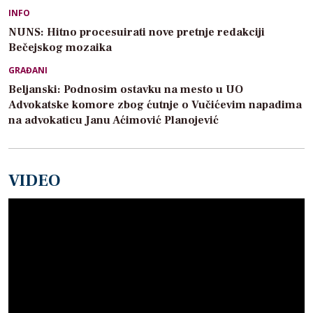
INFO
NUNS: Hitno procesuirati nove pretnje redakciji
Bečejskog mozaika
GRAĐANI
Beljanski: Podnosim ostavku na mesto u UO
Advokatske komore zbog ćutnje o Vučićevim napadima
na advokaticu Janu Aćimović Planojević
VIDEO