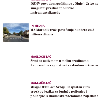
DSHV povodom godišnjice „Oluje“: Žrtve ne
smeju biti predmet političke
instrumentalizacije
IN MEDIJA
MZ Maradik traži povećanje budžeta za 2
miliona dinara
MAGLOČISTAČ
Život sa autizmom u malim sredinama:
Nepravedne regulative i svakodnevni izazovi
MAGLOČISTAČ
Misija OEBS-a u Srbiji: Besplatan kurs
srpskog jezika za buduće policajce i
policajke iz mađarske nacionalne zajednice