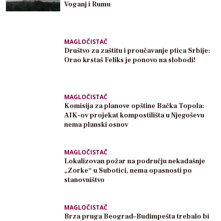
Voganj i Rumu
MAGLOČISTAČ
Društvo za zaštitu i proučavanje ptica Srbije:
Orao krstaš Feliks je ponovo na slobodi!
MAGLOČISTAČ
Komisija za planove opštine Bačka Topola:
AIK-ov projekat kompostilišta u Njegoševu
nema planski osnov
MAGLOČISTAČ
Lokalizovan požar na području nekadašnje
„Zorke“ u Subotici, nema opasnosti po
stanovništvo
MAGLOČISTAČ
Brza pruga Beograd–Budimpešta trebalo bi