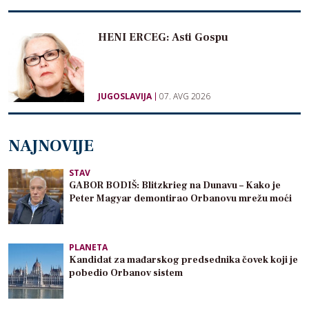
HENI ERCEG: Asti Gospu
JUGOSLAVIJA
07. AVG 2026
NAJNOVIJE
STAV
GABOR BODIŠ: Blitzkrieg na Dunavu – Kako je
Peter Magyar demontirao Orbanovu mrežu moći
PLANETA
Kandidat za mađarskog predsednika čovek koji je
pobedio Orbanov sistem