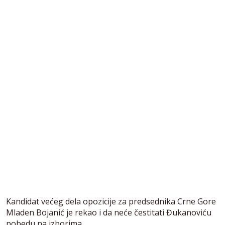
Kandidat većeg dela opozicije za predsednika Crne Gore
Mladen Bojanić je rekao i da neće čestitati Đukanoviću
pobedu na izborima.