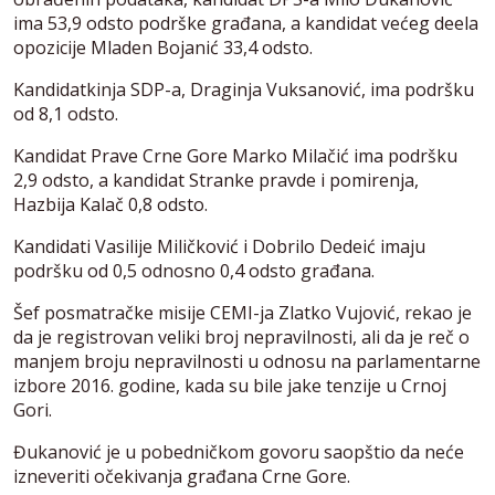
ima 53,9 odsto podrške građana, a kandidat većeg deela
opozicije Mladen Bojanić 33,4 odsto.
Kandidatkinja SDP-a, Draginja Vuksanović, ima podršku
od 8,1 odsto.
Kandidat Prave Crne Gore Marko Milačić ima podršku
2,9 odsto, a kandidat Stranke pravde i pomirenja,
Hazbija Kalač 0,8 odsto.
Kandidati Vasilije Miličković i Dobrilo Dedeić imaju
podršku od 0,5 odnosno 0,4 odsto građana.
Šef posmatračke misije CEMI-ja Zlatko Vujović, rekao je
da je registrovan veliki broj nepravilnosti, ali da je reč o
manjem broju nepravilnosti u odnosu na parlamentarne
izbore 2016. godine, kada su bile jake tenzije u Crnoj
Gori.
Đukanović je u pobedničkom govoru saopštio da neće
izneveriti očekivanja građana Crne Gore.