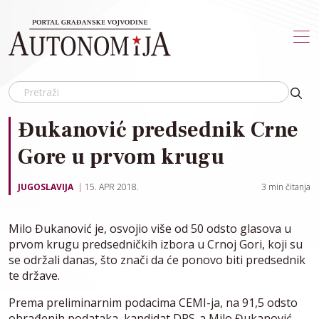
Skip to main content
Đukanović predsednik Crne
Gore u prvom krugu
JUGOSLAVIJA
15. APR 2018.
3
min čitanja
Milo Đukanović je, osvojio više od 50 odsto glasova u
prvom krugu predsedničkih izbora u Crnoj Gori, koji su
se održali danas, što znači da će ponovo biti predsednik
te države.
Prema preliminarnim podacima CEMI-ja, na 91,5 odsto
obrađenih podataka, kandidat DPS-a Milo Đukanović