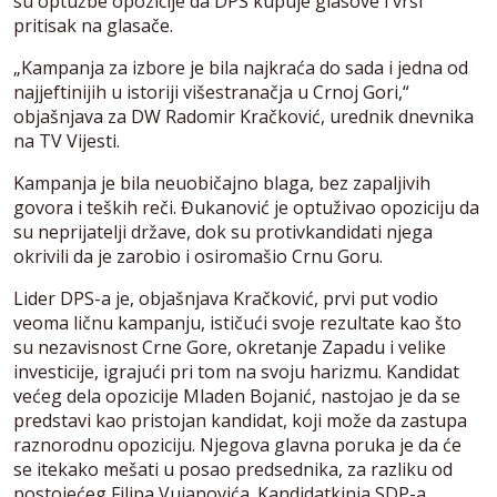
su optužbe opozicije da DPS kupuje glasove i vrši
pritisak na glasače.
„Kampanja za izbore je bila najkraća do sada i jedna od
najjeftinijih u istoriji višestranačja u Crnoj Gori,“
objašnjava za DW Radomir Kračković, urednik dnevnika
na TV Vijesti.
Kampanja je bila neuobičajno blaga, bez zapaljivih
govora i teških reči. Đukanović je optuživao opoziciju da
su neprijatelji države, dok su protivkandidati njega
okrivili da je zarobio i osiromašio Crnu Goru.
Lider DPS-a je, objašnjava Kračković, prvi put vodio
veoma ličnu kampanju, ističući svoje rezultate kao što
su nezavisnost Crne Gore, okretanje Zapadu i velike
investicije, igrajući pri tom na svoju harizmu. Kandidat
većeg dela opozicije Mladen Bojanić, nastojao je da se
predstavi kao pristojan kandidat, koji može da zastupa
raznorodnu opoziciju. Njegova glavna poruka je da će
se itekako mešati u posao predsednika, za razliku od
postojećeg Filipa Vujanovića. Kandidatkinja SDP-a