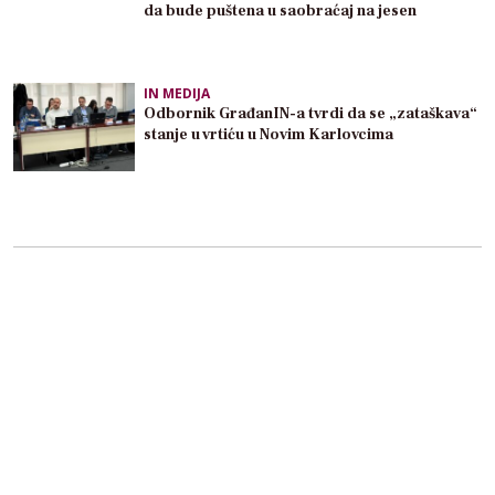
da bude puštena u saobraćaj na jesen
IN MEDIJA
Odbornik GrađanIN-a tvrdi da se „zataškava“
stanje u vrtiću u Novim Karlovcima