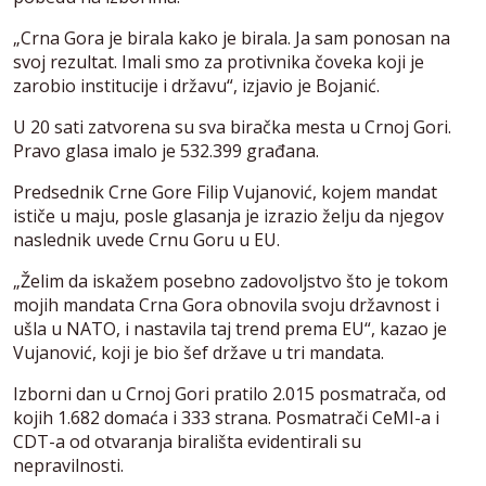
„Crna Gora je birala kako je birala. Ja sam ponosan na
svoj rezultat. Imali smo za protivnika čoveka koji je
zarobio institucije i državu“, izjavio je Bojanić.
U 20 sati zatvorena su sva biračka mesta u Crnoj Gori.
Pravo glasa imalo je 532.399 građana.
Predsednik Crne Gore Filip Vujanović, kojem mandat
ističe u maju, posle glasanja je izrazio želju da njegov
naslednik uvede Crnu Goru u EU.
„Želim da iskažem posebno zadovoljstvo što je tokom
mojih mandata Crna Gora obnovila svoju državnost i
ušla u NATO, i nastavila taj trend prema EU“, kazao je
Vujanović, koji je bio šef države u tri mandata.
Izborni dan u Crnoj Gori pratilo 2.015 posmatrača, od
kojih 1.682 domaća i 333 strana. Posmatrači CeMI-a i
CDT-a od otvaranja birališta evidentirali su
nepravilnosti.