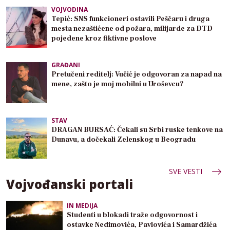
VOJVODINA
Tepić: SNS funkcioneri ostavili Peščaru i druga
mesta nezaštićene od požara, milijarde za DTD
pojedene kroz fiktivne poslove
GRAĐANI
Pretučeni reditelj: Vučić je odgovoran za napad na
mene, zašto je moj mobilni u Uroševcu?
STAV
DRAGAN BURSAĆ: Čekali su Srbi ruske tenkove na
Dunavu, a dočekali Zelenskog u Beogradu
SVE VESTI
Vojvođanski portali
IN MEDIJA
Studenti u blokadi traže odgovornost i
ostavke Nedimovića, Pavlovića i Samardžića