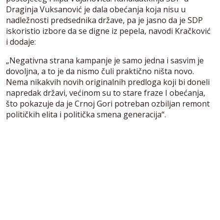
Draginja Vuksanović je dala obećanja koja nisu u
nadležnosti predsednika države, pa je jasno da je SDP
iskoristio izbore da se digne iz pepela, navodi Kračković
i dodaje:
„Negativna strana kampanje je samo jedna i sasvim je
dovoljna, a to je da nismo čuli praktično ništa novo.
Nema nikakvih novih originalnih predloga koji bi doneli
napredak državi, većinom su to stare fraze I obećanja,
što pokazuje da je Crnoj Gori potreban ozbiljan remont
političkih elita i politička smena generacija“.