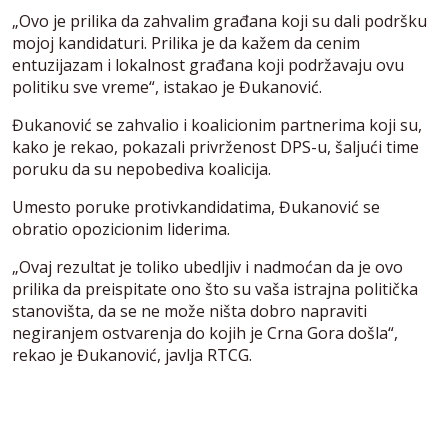
„Ovo je prilika da zahvalim građana koji su dali podršku
mojoj kandidaturi. Prilika je da kažem da cenim
entuzijazam i lokalnost građana koji podržavaju ovu
politiku sve vreme“, istakao je Đukanović.
Đukanović se zahvalio i koalicionim partnerima koji su,
kako je rekao, pokazali privrženost DPS-u, šaljući time
poruku da su nepobediva koalicija.
Umesto poruke protivkandidatima, Đukanović se
obratio opozicionim liderima.
„Ovaj rezultat je toliko ubedljiv i nadmoćan da je ovo
prilika da preispitate ono što su vaša istrajna politička
stanovišta, da se ne može ništa dobro napraviti
negiranjem ostvarenja do kojih je Crna Gora došla“,
rekao je Đukanović, javlja RTCG.