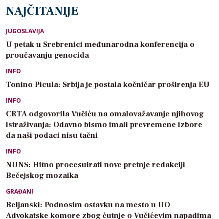
NAJČITANIJE
JUGOSLAVIJA
U petak u Srebrenici međunarodna konferencija o
proučavanju genocida
INFO
Tonino Picula: Srbija je postala kočničar proširenja EU
INFO
CRTA odgovorila Vučiću na omalovažavanje njihovog
istraživanja: Odavno bismo imali prevremene izbore
da naši podaci nisu tačni
INFO
NUNS: Hitno procesuirati nove pretnje redakciji
Bečejskog mozaika
GRAĐANI
Beljanski: Podnosim ostavku na mesto u UO
Advokatske komore zbog ćutnje o Vučićevim napadima