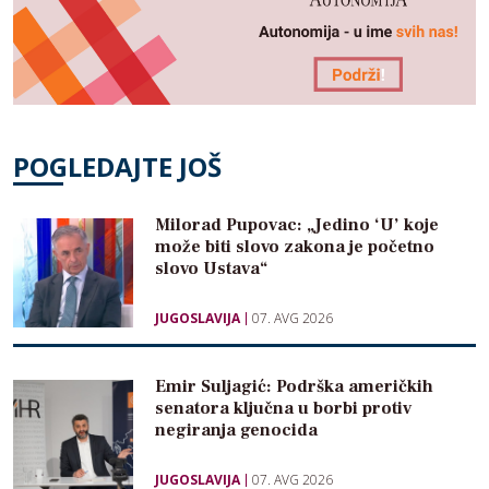
POGLEDAJTE JOŠ
Milorad Pupovac: „Jedino ‘U’ koje
može biti slovo zakona je početno
slovo Ustava“
JUGOSLAVIJA
07. AVG 2026
Emir Suljagić: Podrška američkih
senatora ključna u borbi protiv
negiranja genocida
JUGOSLAVIJA
07. AVG 2026