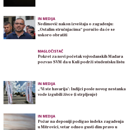
IN MEDIJA
Nedimović nakon izveštaja o zagađenju:
„Ostalim stručnjacima“ poručio da će se
uskoro obratiti
MAGLOČISTAČ
Pokret za novi početak vojvođanskih Mađara
pozvao SVM da u Kuli podrži studentsku listu
IN MEDIJA
„‘Vi ste havarija’: Inđijci posle novog nestanka
vode izgubili živce (i strpljenje)
IN MEDIJA
Požar na deponiji podigao indeks zagađenja
u Mitrovici, vetar odneo gusti dim pravo u