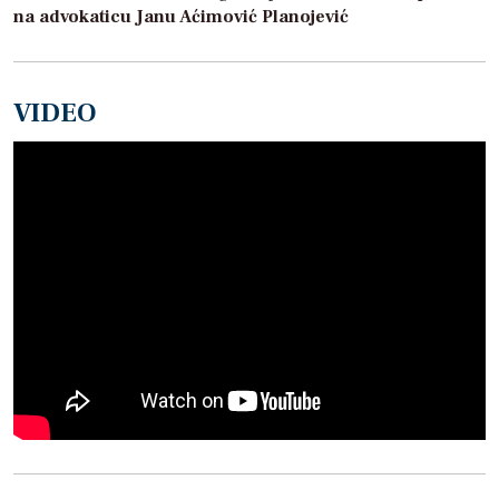
na advokaticu Janu Aćimović Planojević
VIDEO