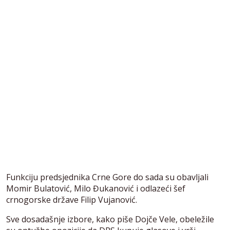
Funkciju predsjednika Crne Gore do sada su obavljali
Momir Bulatović, Milo Đukanović i odlazeći šef
crnogorske države Filip Vujanović.
Sve dosadašnje izbore, kako piše Dojče Vele, obeležile