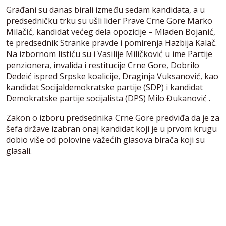
Građani su danas birali između sedam kandidata, a u
predsedničku trku su ušli lider Prave Crne Gore Marko
Milačić, kandidat većeg dela opozicije – Mladen Bojanić,
te predsednik Stranke pravde i pomirenja Hazbija Kalač.
Na izbornom listiću su i Vasilije Miličković u ime Partije
penzionera, invalida i restitucije Crne Gore, Dobrilo
Dedeić ispred Srpske koalicije, Draginja Vuksanović, kao
kandidat Socijaldemokratske partije (SDP) i kandidat
Demokratske partije socijalista (DPS) Milo Đukanović .
Zakon o izboru predsednika Crne Gore predviđa da je za
šefa države izabran onaj kandidat koji je u prvom krugu
dobio više od polovine važećih glasova birača koji su
glasali.