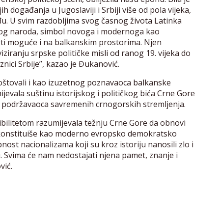
h događanja u Jugoslaviji i Srbiji više od pola vijeka,
đu. U svim razdobljima svog časnog života Latinka
 svog naroda, simbol novoga i modernoga kao
sti moguće i na balkanskim prostorima. Njen
iziranju srpske političke misli od ranog 19. vijeka do
znici Srbije”, kazao je Đukanović.
oštovali i kao izuzetnog poznavaoca balkanske
mijevala suštinu istorijskog i političkog bića Crne Gore
 i podržavaoca savremenih crnogorskih stremljenja.
zibilitetom razumijevala težnju Crne Gore da obnovi
 se konstituiše kao moderno evropsko demokratsko
ost nacionalizama koji su kroz istoriju nanosili zlo i
 Svima će nam nedostajati njena pamet, znanje i
vić.