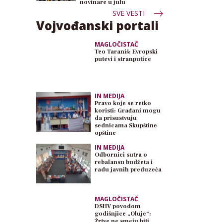
novinare u julu
SVE VESTI
Vojvođanski portali
MAGLOČISTAČ
Teo Taraniš: Evropski
putevi i stranputice
IN MEDIJA
Pravo koje se retko
koristi: Građani mogu
da prisustvuju
sednicama Skupštine
opštine
IN MEDIJA
Odbornici sutra o
rebalansu budžeta i
radu javnih preduzeća
MAGLOČISTAČ
DSHV povodom
godišnjice „Oluje“:
Žrtve ne smeju biti