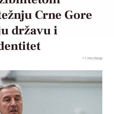
težnju Crne Gore
ju državu i
dentitet
< 1
min čitanja