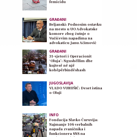
femicidu
GRAĐANI
Beljanski: Podnosim ostavku
na mesto u UO Advokatske
komore zbog ćutnje o
Vučićevim napadima na
advokaticu Janu Aćimović
Planojević
GRAĐANI
31-vjetori i Operacionit
‘Oluja’: Ngushëllim dhe
kujtesë në një
kohëpërbindëshash
JUGOSLAVIJA
VLADO VURUŠIĆ: Deset istina
o Oluji
INFO
Fondacija Slavko Ćuruvija:
Najmanje 106 verbalnih
napada zvaničnika i
funkcionera SNS na