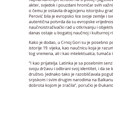
akter, svjedok i pouzdani hroničar svih važniji
o čemu je ostavila dragocjenu istorijsku gra
Perović bila je evropsko lice svoje zemlje i
autentična potvrda da su evropske vrijedno
naučnoistraživački rad u otkrivanju i objektiv
danas ostaje u bogatoj naučnoj i kulturnoj ri
Kako je dodao, u Crnoj Gori su je posebno p
istorije 19. vijeka, kao naučnicu koja je razu
tog vremena, ali i kao intelektualca, tumača
“I kao prijatelja. Latinka je sa posebnim sen
svoju državu i odbrani svoj identitet, i da
društvo. Jednako tako je razobličavala pogubn
srpskom i svim drugim narodima na Balkanu.
dobrota kojom je zračila”, poručio je Đukano