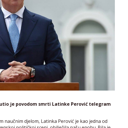
utio je povodom smrti Latinke Perović telegram
kim naučnim djelom, Latinka Perović je kao jedna od
enskoj političkoj sceni, obilježila našu epohu. Bila je