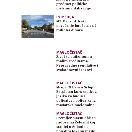
predmet političke
instrumentalizacije
IN MEDIJA
MZ Maradik traži
povećanje budžeta za 2
miliona dinara
MAGLOČISTAČ
Život sa autizmom u
malim sredinama:
Nepravedne regulative i
svakodnevni izazovi
MAGLOČISTAČ
Misija OEBS-a u Srbiji:
Besplatan kurs srpskog
jezika za buduće
policajce i policajke iz
mađarske nacionalne
zajednice
MAGLOČISTAČ
Premijer Macut obišao
radove na Železničkoj
stanici u Subotici,
pojedini lokalni mediji