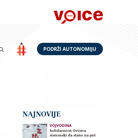
PODRŽI AUTONOMIJU
NAJNOVIJE
VOJVODINA
Solidarnost: Država
sistemski da stane na put