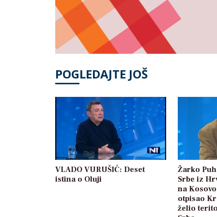
POGLEDAJTE JOŠ
VLADO VURUŠIĆ: Deset
Žarko Puh
istina o Oluji
Srbe iz Hrv
na Kosovo,
otpisao K
želio terit