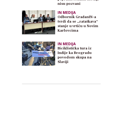
nisu pozvani
IN MEDIJA
Odbornik GrađanIN-a
tvrdi da se „zataškava“
stanje u vrtiću u Novim
Karlovcima
IN MEDIJA
Biciklistička tura iz
Inđije ka Beogradu
povodom skupa na
Slaviji