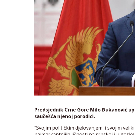
Predsjednik Crne Gore Milo Đukanović up
saučešća njenoj porodici.
“Svojim političkim djelovanjem, i svojim veli
najmarkantnijih ličnosti na srpskoj i jugoslov