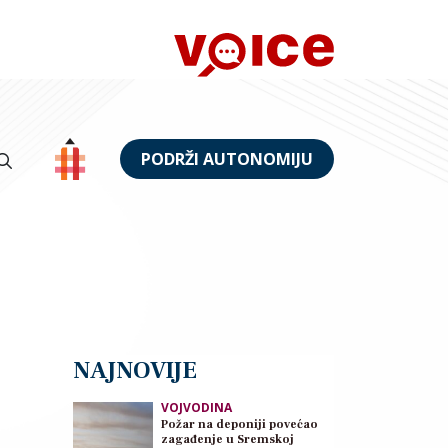
PODRŽI AUTONOMIJU
NAJNOVIJE
VOJVODINA
Požar na deponiji povećao
zagađenje u Sremskoj