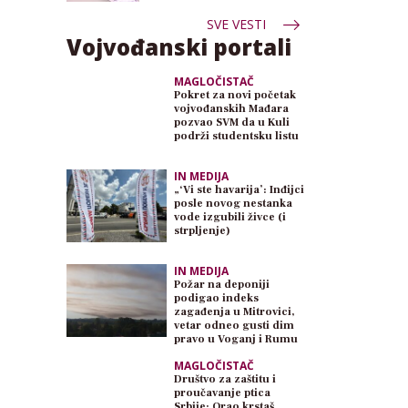
SVE VESTI
Vojvođanski portali
MAGLOČISTAČ
Pokret za novi početak
vojvođanskih Mađara
pozvao SVM da u Kuli
podrži studentsku listu
IN MEDIJA
„‘Vi ste havarija’: Inđijci
posle novog nestanka
vode izgubili živce (i
strpljenje)
IN MEDIJA
Požar na deponiji
podigao indeks
zagađenja u Mitrovici,
vetar odneo gusti dim
pravo u Voganj i Rumu
MAGLOČISTAČ
Društvo za zaštitu i
proučavanje ptica
Srbije: Orao krstaš