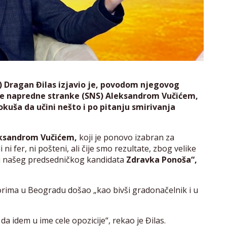
) Dragan Đilas izjavio je, povodom njegovog
ke napredne stranke (SNS) Aleksandrom Vučićem,
kuša da učini nešto i po pitanju smirivanja
ksandrom Vučićem,
koji je ponovo izabran za
 ni fer, ni pošteni, ali čije smo rezultate, zbog velike
ći i našeg predsedničkog kandidata
Zdravka Ponoša“,
borima u Beogradu došao „kao bivši gradonačelnik i u
a idem u ime cele opozicije“, rekao je Đilas.