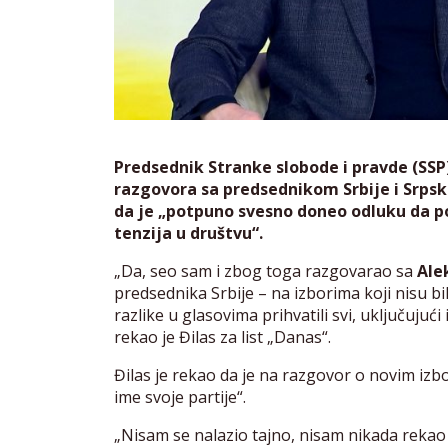
Predsednik Stranke slobode i pravde (SSP
razgovora sa predsednikom Srbije i Srps
da je „potpuno svesno doneo odluku da po
tenzija u društvu“.
„Da, seo sam i zbog toga razgovarao sa
Ale
predsednika Srbije – na izborima koji nisu bili
razlike u glasovima prihvatili svi, uključuju
rekao je Đilas za list „Danas“.
Đilas je rekao da je na razgovor o novim iz
ime svoje partije“.
„Nisam se nalazio tajno, nisam nikada rekao d