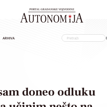
ARHIVA
 sam doneo odluku
a učinim nešto na