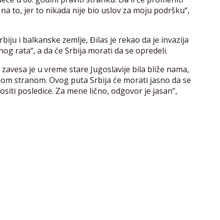
na to, jer to nikada nije bio uslov za moju podršku“,
biju i balkanske zemlje, Đilas je rekao da je invazija
og rata“, a da će Srbija morati da se opredeli.
 zavesa je u vreme stare Jugoslavije bila bliže nama,
ugom stranom. Ovog puta Srbija će morati jasno da se
nositi posledice. Za mene lično, odgovor je jasan“,