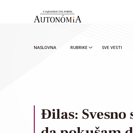
Skip to main content
NASLOVNA
RUBRIKE
SVE VESTI
Đilas: Svesno
da pokušam d