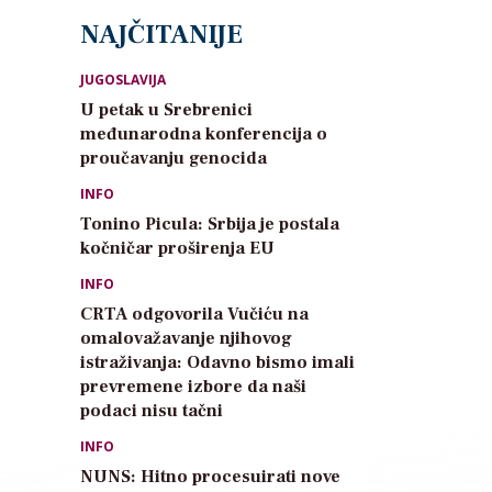
NAJČITANIJE
JUGOSLAVIJA
U petak u Srebrenici
međunarodna konferencija o
proučavanju genocida
INFO
Tonino Picula: Srbija je postala
kočničar proširenja EU
INFO
CRTA odgovorila Vučiću na
omalovažavanje njihovog
istraživanja: Odavno bismo imali
prevremene izbore da naši
podaci nisu tačni
INFO
NUNS: Hitno procesuirati nove