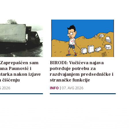
: Zaprepašćen sam
BIRODI: Vučićeva najava
žana Paunović i
potvrđuje potrebu za
starka nakon izjave
razdvajanjem predsedničke i
 čišćenju
stranačke funkcije
G 2026
INFO
07. AVG 2026