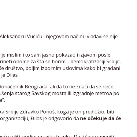
 Aleksandru Vučiću i njegovom načinu vladavine nije
lje mislim i to sam jasno pokazao i izjavom posle
ineti onome za šta se borim – demokratizaciji Srbije,
aše društvo, boljim izbornim uslovima kako bi građani
je Đilas.
adonačelnik Beograda, ali da to ne znači da se neće
ušenja starog Savskog mosta ili izgradnje metroa po
a“.
ka Srbije Zdravko Ponoš, koga je on predložio, biti
 organizaciju, Đilas je odgovorio da
ne očekuje da će
će u 60. godini praviti stranku. Da li će promeniti