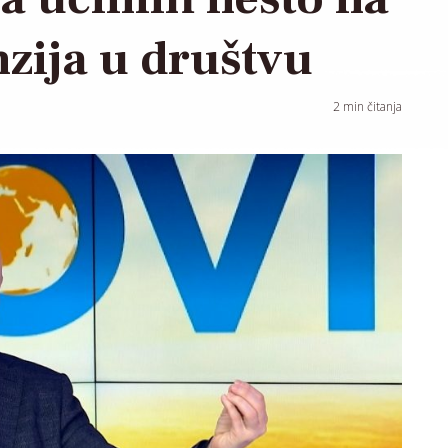
nzija u društvu
2
min čitanja