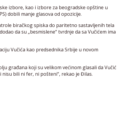
dske izbore, kao i izbore za beogradske opštine u
SPS) dobili manje glasova od opozicije.
role biračkog spiska do paritetno sastavljenih tela
, i dodao da su „besmislene“ tvrdnje da sa Vučićem ima
raciju Vučića kao predsednika Srbije u novom
olju građana koji su velikom većinom glasali da Vučić
isu bili ni fer, ni pošteni“, rekao je Đilas.