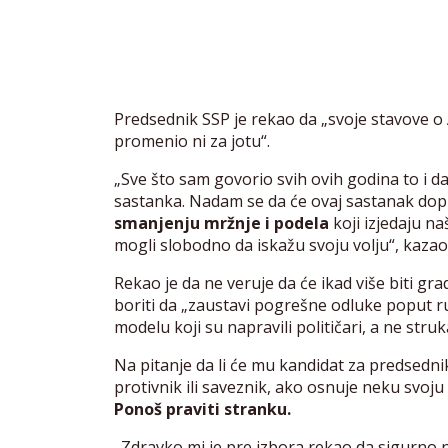
Predsednik SSP je rekao da „svoje stavove o
promenio ni za jotu“.
„Sve što sam govorio svih ovih godina to i da
sastanka. Nadam se da će ovaj sastanak dopr
smanjenju mržnje i podela
koji izjedaju n
mogli slobodno da iskažu svoju volju“, kazao 
Rekao je da ne veruje da će ikad više biti gr
boriti da „zaustavi pogrešne odluke poput r
modelu koji su napravili političari, a ne struk
Na pitanje da li će mu kandidat za predsedni
protivnik ili saveznik, ako osnuje neku svoju
Ponoš praviti stranku.
„Zdravko mi je pre izbora rekao da sigurno ne