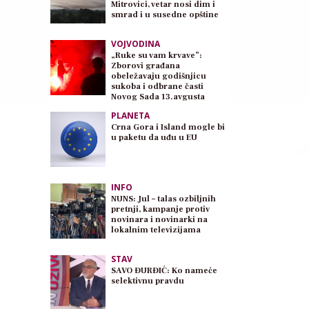
Mitrovici, vetar nosi dim i
smrad i u susedne opštine
VOJVODINA
„Ruke su vam krvave”:
Zborovi građana
obeležavaju godišnjicu
sukoba i odbrane časti
Novog Sada 13.avgusta
PLANETA
Crna Gora i Island mogle bi
u paketu da uđu u EU
INFO
NUNS: Jul – talas ozbiljnih
pretnji, kampanje protiv
novinara i novinarki na
lokalnim televizijama
STAV
SAVO ĐURĐIĆ: Ko nameće
selektivnu pravdu