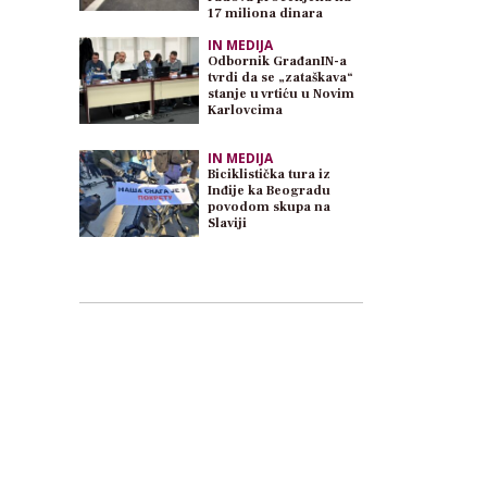
17 miliona dinara
IN MEDIJA
Odbornik GrađanIN-a
tvrdi da se „zataškava“
stanje u vrtiću u Novim
Karlovcima
IN MEDIJA
Biciklistička tura iz
Inđije ka Beogradu
povodom skupa na
Slaviji