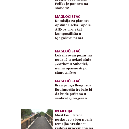
Feliks je ponovo na
slobodi!
MAGLOČISTAČ
Komisija za planove
opštine Bačka Topola:
AIK-ov projekat
kompostilišta u
Njegoševu nema
planski osnov
MAGLOČISTAČ
Lokalizovan požar na
području nekadašnje
„Zorke“ u Subotici,
nema opasnosti po
stanovništvo
MAGLOČISTAČ
Brza pruga Beograd–
Budimpešta trebalo bi
da bude puštena u
saobraćaj na jesen
IN MEDIJA
Most kod Barice
poskupeo zbog novih
temelja: Vrednost
radova procenjena na