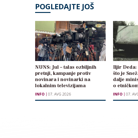
POGLEDAJTE JOŠ
NUNS: Jul – talas ozbiljnih
Iljir Deda
pretnji, kampanje protiv
što je Sne
novinara i novinarki na
dalje mini
lokalnim televizijama
o etničkom
INFO
07. AVG 2026
INFO
07. AV