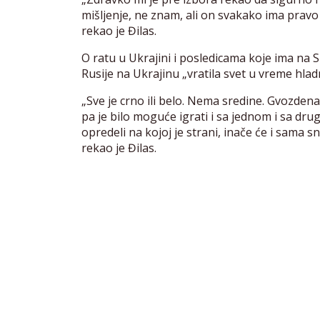
mišljenje, ne znam, ali on svakako ima pravo 
rekao je Đilas.
O ratu u Ukrajini i posledicama koje ima na Sr
Rusije na Ukrajinu „vratila svet u vreme hladn
„Sve je crno ili belo. Nema sredine. Gvozdena
pa je bilo moguće igrati i sa jednom i sa dr
opredeli na kojoj je strani, inače će i sama s
rekao je Đilas.