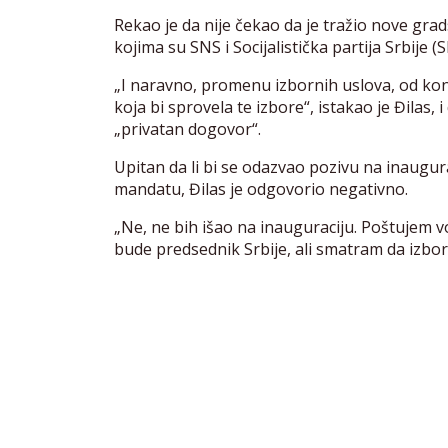
Rekao je da nije čekao da je tražio nove gra
kojima su SNS i Socijalistička partija Srbije (
„I naravno, promenu izbornih uslova, od kont
koja bi sprovela te izbore“, istakao je Đilas
„privatan dogovor“.
Upitan da li bi se odazvao pozivu na inaugu
mandatu, Đilas je odgovorio negativno.
„Ne, ne bih išao na inauguraciju. Poštujem v
bude predsednik Srbije, ali smatram da izbori n