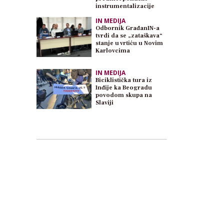
instrumentalizacije
IN MEDIJA
Odbornik GrađanIN-a
tvrdi da se „zataškava“
stanje u vrtiću u Novim
Karlovcima
IN MEDIJA
Biciklistička tura iz
Inđije ka Beogradu
povodom skupa na
Slaviji