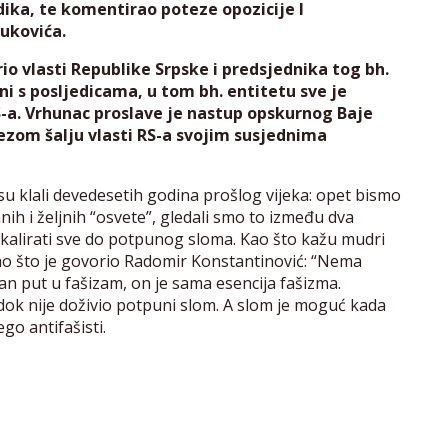
dika, te komentirao poteze opozicije I
ukovića.
io vlasti Republike Srpske i predsjednika tog bh.
ni s posljedicama, u tom bh. entitetu sve je
a. Vrhunac proslave je nastup opskurnog Baje
zom šalju vlasti RS-a svojim susjednima
a su klali devedesetih godina prošlog vijeka: opet bismo
anih i željnih “osvete”, gledali smo to između dva
 eskalirati sve do potpunog sloma. Kao što kažu mudri
 Ili kao što je govorio Radomir Konstantinović: “Nema
an put u fašizam, on je sama esencija fašizma.
e dok nije doživio potpuni slom. A slom je moguć kada
go antifašisti.