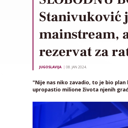
Stanivuković j
mainstream, 
rezervat za ra
JUGOSLAVIJA
08. JAN 2024.
"Nije nas niko zavadio, to je bio plan 
upropastio milione života njenih gra