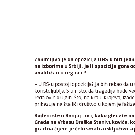
Zanimljivo je da opozicija u RS-u niti jed
na izborima u Srbiji, je li opozicija gora 
analitičari u regionu?
– U RS-u postoji opozicija? Ja bih rekao da u 
koristoljublja. S tim što, da tragedija bude ve
reda ovih drugih. Što, na kraju krajeva, izađe
prikazuje na šta liči društvo u kojem je fašiz
Rođeni ste u Banjoj Luci, kako gledate n
Grada na Vrbasu Draška Stanivukovića, koj
grad na čijem je čelu smatra isključivo s