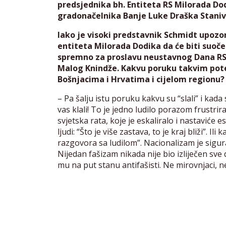
predsjednika bh. Entiteta RS Milorada Do
gradonačelnika Banje Luke Draška Staniv
Iako je visoki predstavnik Schmidt upozor
entiteta Milorada Dodika da će biti suoče
spremno za proslavu neustavnog Dana RS-
Malog Knindže. Kakvu poruku takvim pote
Bošnjacima i Hrvatima i cijelom regionu?
– Pa šalju istu poruku kakvu su “slali” i kad
vas klali! To je jedno ludilo porazom frustrir
svjetska rata, koje je eskaliralo i nastaviće
ljudi: “Što je više zastava, to je kraj bliži”.
razgovora sa ludilom”. Nacionalizam je sigur
Nijedan fašizam nikada nije bio izliječen sv
mu na put stanu antifašisti. Ne mirovnjaci, ne