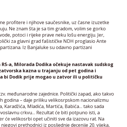
tne profitere i njihove saučesnike, uz časne izuzetke
ećuju. Ne znam šta je sa tim gradom, volim se gorko
ode, potoci i rijeke prave neku lošu energiju. Jer,
ički za glavni grad fašističke NDH proglasio Ante
oj partizana. Iz Banjaluke su odavno partizani
RS-a, Milorada Dodika očekuje nastavak sudskog
zatvorska kazna u trajanju od pet godina i
a bi Dodik prije mogao u zatvor ili u političku
e tzv. međunarodne zajednice. Politički zapad, ako takvo
tih godina – daje priliku velikosrpskom nacionalizmu
ića, Karadžića, Mladića, Martića, Babića… tako sada
voslavnu crkvu… Rezultat će biti potpuno isti, a
r će velikosrbi opet učiniti sve da izazovu rat. Na
jegovi prethodnici iz posljednje decenije 20. vijeka,