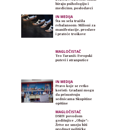
biraju psihologiju i
medicinu, poslodavci
traže inženjere
IN MEDIJA
Šta su sela tražila
rebalansom: Milioni za
manifestacije, proslave
i prateće troškove
MAGLOČISTAČ
Teo Taraniš: Evropski
putevi i stranputice
IN MEDIJA
Pravo koje se retko
koristi: Građani mogu
da prisustvuju
sednicama Skupštine
opštine
MAGLOČISTAČ
DSHV povodom
godišnjice „Oluje“:
Žrtve ne smeju biti
predmet političke