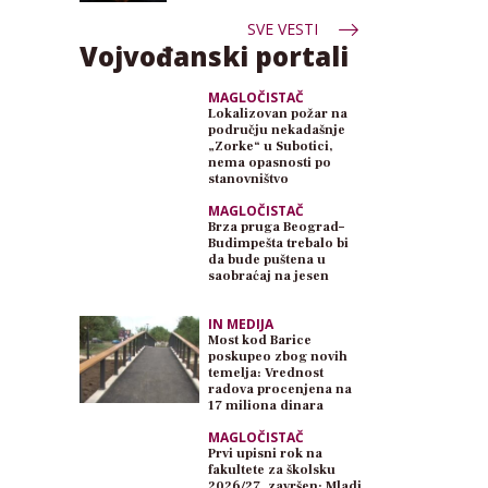
SVE VESTI
Vojvođanski portali
MAGLOČISTAČ
Lokalizovan požar na
području nekadašnje
„Zorke“ u Subotici,
nema opasnosti po
stanovništvo
MAGLOČISTAČ
Brza pruga Beograd–
Budimpešta trebalo bi
da bude puštena u
saobraćaj na jesen
IN MEDIJA
Most kod Barice
poskupeo zbog novih
temelja: Vrednost
radova procenjena na
17 miliona dinara
MAGLOČISTAČ
Prvi upisni rok na
fakultete za školsku
2026/27. završen: Mladi