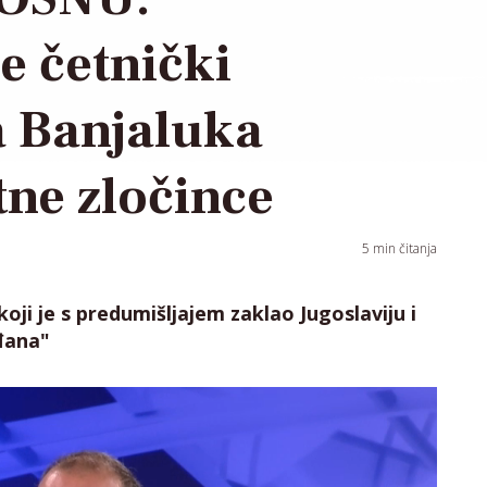
e četnički
a Banjaluka
tne zločince
5
min čitanja
koji je s predumišljajem zaklao Jugoslaviju i
đana"