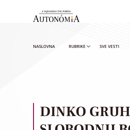
Skip to main content
NASLOVNA
RUBRIKE
SVE VESTI
DINKO GRUH
SLOBODNU B