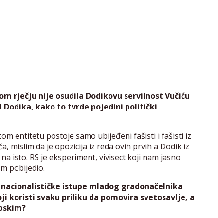
nom rječju nije osudila Dodikovu servilnost Vučiću
od Dodika, kako to tvrde pojedini politički
tom entitetu postoje samo ubijeđeni fašisti i fašisti iz
ća, mislim da je opozicija iz reda ovih prvih a Dodik iz
 na isto. RS je eksperiment, vivisect koji nam jasno
am pobijedio.
a nacionalističke istupe mladog gradonačelnika
i koristi svaku priliku da pomovira svetosavlje, a
rpskim?