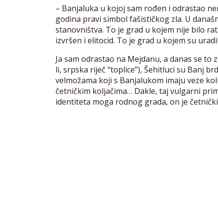
– Banjaluka u kojoj sam rođen i odrastao ne
godina pravi simbol fašističkog zla. U današ
stanovništva. To je grad u kojem nije bilo rat
izvršen i elitocid. To je grad u kojem su uradil
Ja sam odrastao na Mejdanu, a danas se to zov
li, srpska riječ “toplice”), Šehitluci su Ban
velmožama koji s Banjalukom imaju veze koli
četničkim koljačima… Dakle, taj vulgarni prim
identiteta moga rodnog grada, on je četničk