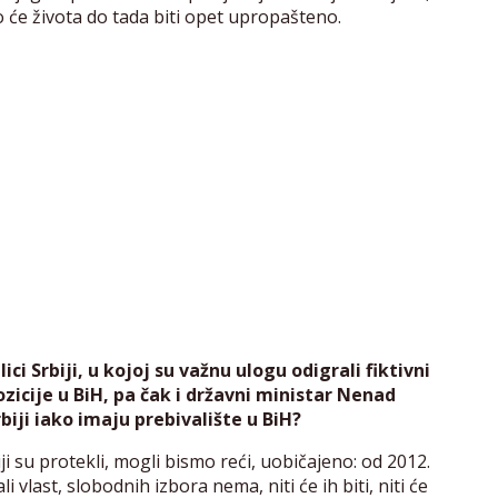
ko će života do tada biti opet upropašteno.
i Srbiji, u kojoj su važnu ulogu odigrali fiktivni
opozicije u BiH, pa čak i državni ministar Nenad
biji iako imaju prebivalište u BiH?
iji su protekli, mogli bismo reći, uobičajeno: od 2012.
 vlast, slobodnih izbora nema, niti će ih biti, niti će