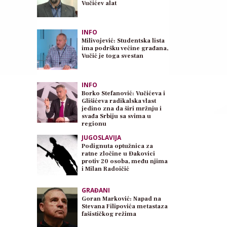
Vučićev alat
INFO
Milivojević: Studentska lista
ima podršku većine građana,
Vučić je toga svestan
INFO
Borko Stefanović: Vučićeva i
Glišićeva radikalska vlast
jedino zna da širi mržnju i
svađa Srbiju sa svima u
regionu
JUGOSLAVIJA
Podignuta optužnica za
ratne zločine u Đakovici
protiv 20 osoba, među njima
i Milan Radoičić
GRAĐANI
Goran Marković: Napad na
Stevana Filipovića metastaza
fašističkog režima