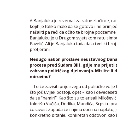
A Banjaluka je rezervat za ratne zločince, ra
kojih je toliko malo da se gotovo i ne primj
našaliti pa reći da očito te brojne podzemne v
Banjaluku je u Drugom svjetskom ratu simbol
Pavelić. Ali je Banjaluka tada dala i veliki br
protjerani.
Nedugo nakon proslave neustavnog Dana 
procesa pred Sudom BiH, gdje mu prijeti 
zabrana političkog djelovanja. Mislite li d
mirovinu?
– To će zavisiti prije svega od političke volj
što još uvijek postoji, opet – kao i devedese
da se “namiri”. Kao što su tolerisali Milošev
tolerišu Vučića, Dodika, Mandića, Srpsku pra
ćoravost Zapada će i njima doći na naplatu, je
konkretno pitanje, konkretan odgovor: kao i n