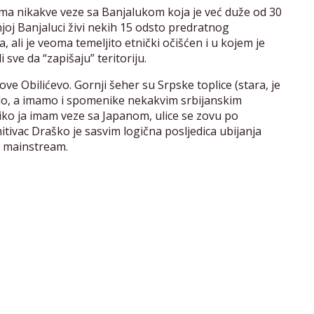
ma nikakve veze sa Banjalukom koja je već duže od 30
njoj Banjaluci živi nekih 15 odsto predratnog
a, ali je veoma temeljito etnički očišćen i u kojem je
i sve da “zapišaju” teritoriju.
e Obilićevo. Gornji šeher su Srpske toplice (stara, je
j brdo, a imamo i spomenike nekakvim srbijanskim
ko ja imam veze sa Japanom, ulice se zovu po
itivac Draško je sasvim logična posljedica ubijanja
i mainstream.