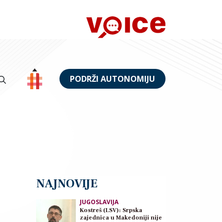
PODRŽI AUTONOMIJU
NAJNOVIJE
JUGOSLAVIJA
Kostreš (LSV): Srpska
zajednica u Makedoniji nije