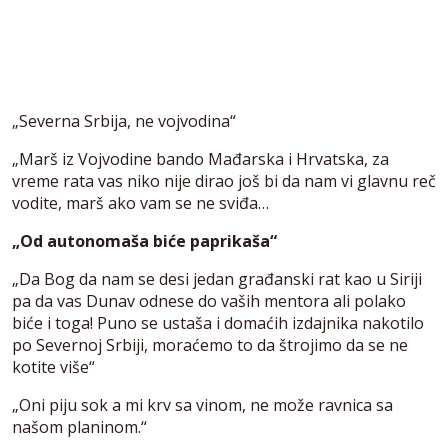
„Severna Srbija, ne vojvodina“
„Marš iz Vojvodine bando Mađarska i Hrvatska, za
vreme rata vas niko nije dirao još bi da nam vi glavnu reč
vodite, marš ako vam se ne sviđa…
„Od autonomaša biće paprikaša“
„Da Bog da nam se desi jedan građanski rat kao u Siriji
pa da vas Dunav odnese do vaših mentora ali polako
biće i toga! Puno se ustaša i domaćih izdajnika nakotilo
po Severnoj Srbiji, moraćemo to da štrojimo da se ne
kotite više“
„Oni piju sok a mi krv sa vinom, ne može ravnica sa
našom planinom.“