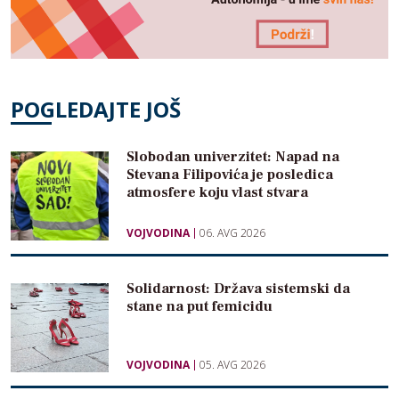
POGLEDAJTE JOŠ
Slobodan univerzitet: Napad na
Stevana Filipovića je posledica
atmosfere koju vlast stvara
VOJVODINA
06. AVG 2026
Solidarnost: Država sistemski da
stane na put femicidu
VOJVODINA
05. AVG 2026