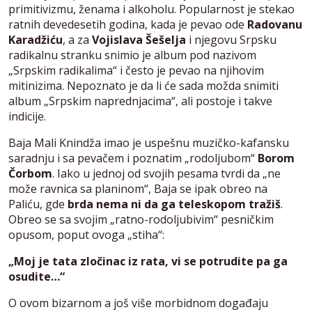
primitivizmu, ženama i alkoholu. Popularnost je stekao
ratnih devedesetih godina, kada je pevao ode
Radovanu
Karadžiću
, a za
Vojislava Šešelja
i njegovu Srpsku
radikalnu stranku snimio je album pod nazivom
„Srpskim radikalima“ i često je pevao na njihovim
mitinizima. Nepoznato je da li će sada možda snimiti
album „Srpskim naprednjacima“, ali postoje i takve
indicije.
Baja Mali Knindža imao je uspešnu muzičko-kafansku
saradnju i sa pevačem i poznatim „rodoljubom“
Borom
Čorbom
. Iako u jednoj od svojih pesama tvrdi da „ne
može ravnica sa planinom“, Baja se ipak obreo na
Paliću, gde
brda nema ni da ga teleskopom tražiš
.
Obreo se sa svojim „ratno-rodoljubivim“ pesničkim
opusom, poput ovoga „stiha“:
„Moj je tata zločinac iz rata, vi se potrudite pa ga
osudite…“
O ovom bizarnom a još više morbidnom događaju