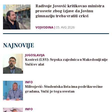
Radivoje Jovović kritikovao ministra
prosvete zbog izjave da Jovinu
gimnaziju treba vratiti crkvi
VOJVODINA
05. AVG 2026
NAJNOVIJE
JUGOSLAVIJA
Kostreš (LSV): Srpska zajednica u Makedoniji nije
Vučićev alat
INFO
Milivojević: Studentska lista ima podršku većine
građana, Vučić je toga svestan
INFO