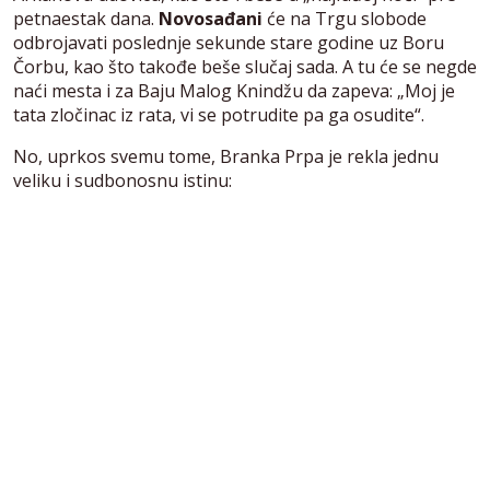
petnaestak dana.
Novosađani
će na Trgu slobode
odbrojavati poslednje sekunde stare godine uz Boru
Čorbu, kao što takođe beše slučaj sada. A tu će se negde
naći mesta i za Baju Malog Knindžu da zapeva: „Moj je
tata zločinac iz rata, vi se potrudite pa ga osudite“.
No, uprkos svemu tome, Branka Prpa je rekla jednu
veliku i sudbonosnu istinu: