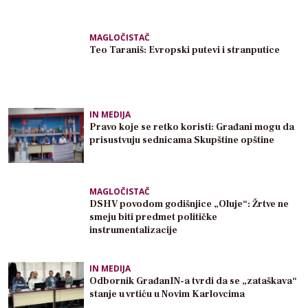
MAGLOČISTAČ
Teo Taraniš: Evropski putevi i stranputice
IN MEDIJA
Pravo koje se retko koristi: Građani mogu da
prisustvuju sednicama Skupštine opštine
MAGLOČISTAČ
DSHV povodom godišnjice „Oluje“: Žrtve ne
smeju biti predmet političke
instrumentalizacije
IN MEDIJA
Odbornik GrađanIN-a tvrdi da se „zataškava“
stanje u vrtiću u Novim Karlovcima