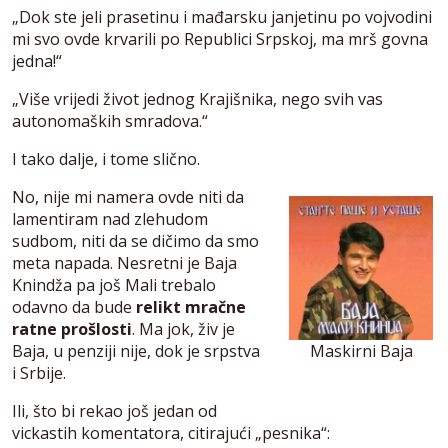
„Dok ste jeli prasetinu i mađarsku janjetinu po vojvodini
mi svo ovde krvarili po Republici Srpskoj, ma mrš govna
jedna!“
„Više vrijedi život jednog Krajišnika, nego svih vas
autonomaških smradova.“
I tako dalje, i tome slično.
No, nije mi namera ovde niti da
lamentiram nad zlehudom
sudbom, niti da se dičimo da smo
meta napada. Nesretni je Baja
Knindža pa još Mali trebalo
odavno da bude
relikt mračne
ratne prošlosti
. Ma jok, živ je
Baja, u penziji nije, dok je srpstva
Maskirni Baja
i Srbije.
Ili, što bi rekao još jedan od
vickastih komentatora, citirajući „pesnika“: