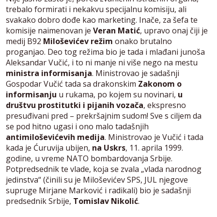
trebalo formirati i nekakvu specijalnu komisiju, ali
svakako dobro dođe kao marketing. Inače, za šefa te
komisije naimenovan je
Veran Matić
, upravo onaj čiji je
medij B92
Miloševićev režim
onako brutalno
proganjao. Deo tog režima bio je tada i mlađani junoša
Aleksandar Vučić, i to ni manje ni više nego na mestu
ministra informisanja
. Ministrovao je sadašnji
Gospodar Vučić tada sa drakonskim
Zakonom o
informisanju
u rukama, po kojem su novinari,
u
društvu prostitutki i pijanih vozača
, ekspresno
presuđivani pred – prekršajnim sudom! Sve s ciljem da
se pod hitno ugasi i ono malo tadašnjih
antimiloševićevih medija
. Ministrovao je Vučić i tada
kada je Ćuruvija ubijen,
na Uskrs
, 11. aprila 1999.
godine, u vreme NATO bombardovanja Srbije.
Potpredsednik te vlade, koja se zvala „vlada narodnog
jedinstva“ (činili su je Miloševićev SPS, JUL njegove
supruge Mirjane Marković i radikali) bio je sadašnji
predsednik Srbije,
Tomislav Nikolić
.