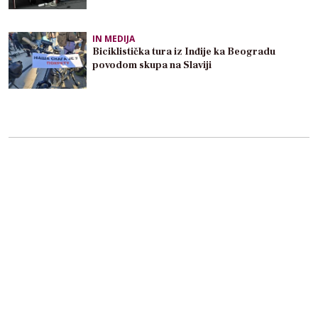
IN MEDIJA
Biciklistička tura iz Inđije ka Beogradu
povodom skupa na Slaviji