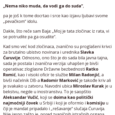
„Nema niko muda, da vodi ga do suda“
,
pa je još k tome docrtao i srce kao izjavu ljubavi svome
„pevačkom“ idolu.
Dakle, što reče sam Baja: „Moj je tata zločinac iz rata, vi
se potrudite pa ga osudite“.
Kad smo već kod zločinaca, zvanično su proglašeni krivci
za brutalno ubistvo novinara i urednika
Slavka
Ćuruvije
. Odnosno, ono što je do sada bila javna tajna,
sada je postala i zvanična verzija: uhapšen je bivši
operativac zloglasne Državne bezbednosti
Ratko
Romić
, kao i visoki oficir te službe
Milan Radonjić
, a
bivši načelnik DB-a
Radomir Marković
je takođe kriv ali
je svakako u zatvoru. Navodni ubica
Miroslav Kurak
je u
bekstvu, negde u inostranstvu. To je saopštio
Aleksandar Vučić
, koji se
doima kao politički
najmoćniji čovek
u Srbiji i koji je oformio i
komisiju
u
čiji je mandat pripadalo i „rešavanje“ slučaja Ćuruvija.
Nije jasno zašto je, pored zvaničnih istražnih organa,