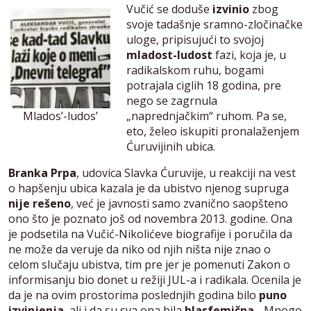
Vučić se doduše
izvinio
zbog
svoje tadašnje sramno-zločinačke
uloge, pripisujući to svojoj
mladost-ludost
fazi, koja je, u
radikalskom ruhu, bogami
potrajala ciglih 18 godina, pre
nego se zagrnula
Mlados’-ludos’
„naprednjačkim“ ruhom. Pa se,
eto, želeo iskupiti pronalaženjem
Ćuruvijinih ubica.
Branka Prpa
, udovica Slavka Ćuruvije, u reakciji na vest
o hapšenju ubica kazala je da ubistvo njenog supruga
nije rešeno
, već je javnosti samo zvanično saopšteno
ono što je poznato još od novembra 2013. godine. Ona
je podsetila na Vučić-Nikolićeve biografije i poručila da
ne može da veruje da niko od njih ništa nije znao o
celom slučaju ubistva, tim pre jer je pomenuti Zakon o
informisanju bio donet u režiji JUL-a i radikala. Ocenila je
da je na ovim prostorima poslednjih godina bilo
puno
izvinjenja
, ali i da su sva ona bila
blasfemična
. „Mnogo