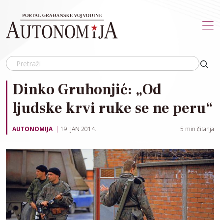
Skip to main content
Dinko Gruhonjić: „Od
ljudske krvi ruke se ne peru“
AUTONOMIJA
19. JAN 2014.
5
min čitanja