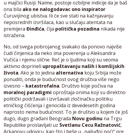
u majčici Rusiji. Naime, postoje ozbiljne indicije da je baš
ona bila
ako ne nalogodavac ono inspirator
Ćuruvijinog ubistva. Ili će sve stati na kažnjavanju
neposrednih izvršilaca, kao u slučaju atentata na
premijera
Đinđića
, čija
politička pozadina
nikada nije
istražena.
No, od svega pobrojanog svakako da ponovo najviše
čudi činjenica da neko ima poverenja u Aleksandra
Vučića i njemu slične. Reč je o ljudima koji su veoma
aktivno doprineli
upropaštavanju naših i komšijskih
života
. Ako je to jedina
alternativa
koju Srbija može
ponuditi, onda je budućnost ovog društva više nego
izvesno –
katastrofalna
. Društvo koje počiva na
moralnoj paradigmi
oproštaja onima koji su direktno
politički podržavali i izvršavali zločinačku politiku
etničkog čišćenja i genocida iz devedesetih godina
naprosto nema budućnost. To je društvo u kojem će još
dugo, dugo građani Beograda
Novu godinu
na Trgu
Republike proslavljati uz
Svetlanu Cecu Ražnatović
,
Arkanovu udovicu, kao što i beše u „najluđoj noći“ pre