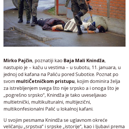
Mirko Pajčin
, poznatiji kao
Baja Mali Knindža
,
nastupio je – kažu u vestima – u subotu, 11. januara, u
jednoj od kafana na Paliću pored Subotice. Poznat po
svom
multiČetničkom pristupu
, kojim dominira želja
za istrebljenjem svega što nije srpsko a i onoga što je
„pogrešno srpsko“, Knindža je tako uveseljavao
multietnički, multikulturalni, multijezični,
multikonfesionalni Palić u lokalnoj kafani.
U svojim pesmama Knindža se uglavnom okreće
veličanju „srpstva“ i srpske „istorije“, kao i ljubavi prema