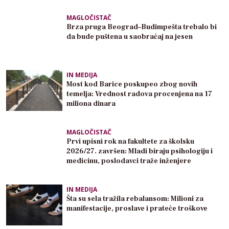
MAGLOČISTAČ
Brza pruga Beograd–Budimpešta trebalo bi
da bude puštena u saobraćaj na jesen
IN MEDIJA
Most kod Barice poskupeo zbog novih
temelja: Vrednost radova procenjena na 17
miliona dinara
MAGLOČISTAČ
Prvi upisni rok na fakultete za školsku
2026/27. završen: Mladi biraju psihologiju i
medicinu, poslodavci traže inženjere
IN MEDIJA
Šta su sela tražila rebalansom: Milioni za
manifestacije, proslave i prateće troškove