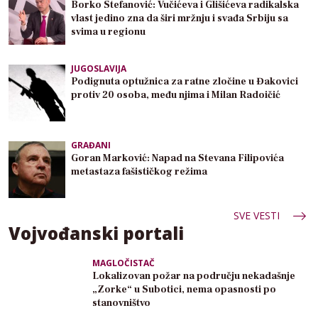
Borko Stefanović: Vučićeva i Glišićeva radikalska
vlast jedino zna da širi mržnju i svađa Srbiju sa
svima u regionu
JUGOSLAVIJA
Podignuta optužnica za ratne zločine u Đakovici
protiv 20 osoba, među njima i Milan Radoičić
GRAĐANI
Goran Marković: Napad na Stevana Filipovića
metastaza fašističkog režima
SVE VESTI
Vojvođanski portali
MAGLOČISTAČ
Lokalizovan požar na području nekadašnje
„Zorke“ u Subotici, nema opasnosti po
stanovništvo