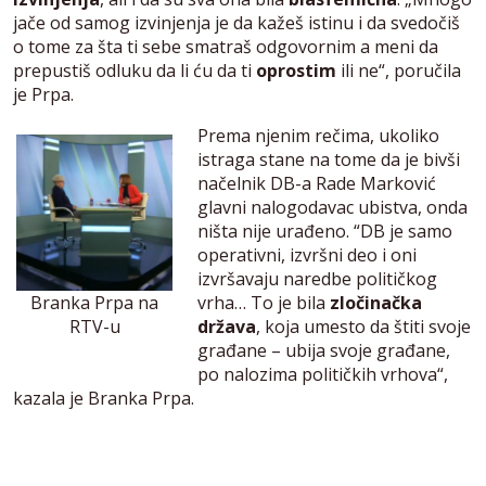
jače od samog izvinjenja je da kažeš istinu i da svedočiš
o tome za šta ti sebe smatraš odgovornim a meni da
prepustiš odluku da li ću da ti
oprostim
ili ne“, poručila
je Prpa.
Prema njenim rečima, ukoliko
istraga stane na tome da je bivši
načelnik DB-a Rade Marković
glavni nalogodavac ubistva, onda
ništa nije urađeno. “DB je samo
operativni, izvršni deo i oni
izvršavaju naredbe političkog
Branka Prpa na
vrha… To je bila
zločinačka
RTV-u
država
, koja umesto da štiti svoje
građane – ubija svoje građane,
po nalozima političkih vrhova“,
kazala je Branka Prpa.