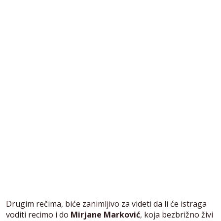
Drugim rečima, biće zanimljivo za videti da li će istraga
voditi recimo i do
Mirjane Marković
, koja bezbrižno živi