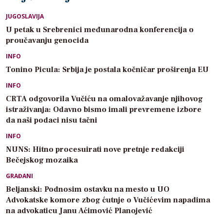
JUGOSLAVIJA
U petak u Srebrenici međunarodna konferencija o
proučavanju genocida
INFO
Tonino Picula: Srbija je postala kočničar proširenja EU
INFO
CRTA odgovorila Vučiću na omalovažavanje njihovog
istraživanja: Odavno bismo imali prevremene izbore
da naši podaci nisu tačni
INFO
NUNS: Hitno procesuirati nove pretnje redakciji
Bečejskog mozaika
GRAĐANI
Beljanski: Podnosim ostavku na mesto u UO
Advokatske komore zbog ćutnje o Vučićevim napadima
na advokaticu Janu Aćimović Planojević