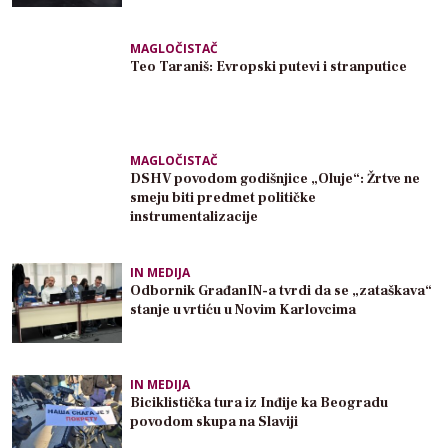
MAGLOČISTAČ
Teo Taraniš: Evropski putevi i stranputice
MAGLOČISTAČ
DSHV povodom godišnjice „Oluje“: Žrtve ne
smeju biti predmet političke
instrumentalizacije
IN MEDIJA
Odbornik GrađanIN-a tvrdi da se „zataškava“
stanje u vrtiću u Novim Karlovcima
IN MEDIJA
Biciklistička tura iz Inđije ka Beogradu
povodom skupa na Slaviji