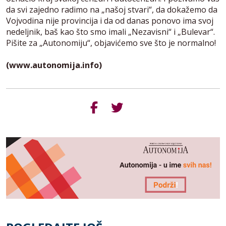
da svi zajedno radimo na „našoj stvari“, da dokažemo da
Vojvodina nije provincija i da od danas ponovo ima svoj
nedeljnik, baš kao što smo imali „Nezavisni“ i „Bulevar“.
Pišite za „Autonomiju“, objavićemo sve što je normalno!
(www.autonomija.info)