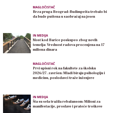
MAGLOČISTAČ
Brza pruga Beograd–Budimpešta trebalo bi
da bude puštena u saobraćaj na jesen
IN MEDIJA
Most kod Barice poskupeo zbog novih
temelja: Vrednost radova procenjena na 17
miliona dinara
MAGLOČISTAČ
Prvi upisni rok na fakultete za školsku
2026/27. završen: Mladi biraju psihologiju i
medicinu, poslodavci traže inženjere
IN MEDIJA
Šta su sela tražila rebalansom: Milioni za
manifestacije, proslave i prateće troškove