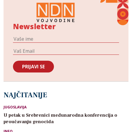
Newsletter
NAJČITANIJE
JUGOSLAVIJA
U petak u Srebrenici međunarodna konferencija o
proučavanju genocida
INFO