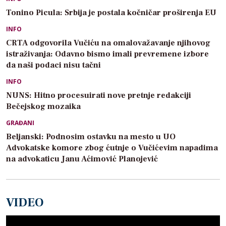
Tonino Picula: Srbija je postala kočničar proširenja EU
INFO
CRTA odgovorila Vučiću na omalovažavanje njihovog
istraživanja: Odavno bismo imali prevremene izbore
da naši podaci nisu tačni
INFO
NUNS: Hitno procesuirati nove pretnje redakciji
Bečejskog mozaika
GRAĐANI
Beljanski: Podnosim ostavku na mesto u UO
Advokatske komore zbog ćutnje o Vučićevim napadima
na advokaticu Janu Aćimović Planojević
VIDEO