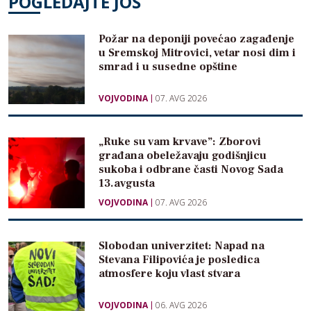
POGLEDAJTE JOŠ
Požar na deponiji povećao zagađenje
u Sremskoj Mitrovici, vetar nosi dim i
smrad i u susedne opštine
VOJVODINA
07. AVG 2026
„Ruke su vam krvave”: Zborovi
građana obeležavaju godišnjicu
sukoba i odbrane časti Novog Sada
13.avgusta
VOJVODINA
07. AVG 2026
Slobodan univerzitet: Napad na
Stevana Filipovića je posledica
atmosfere koju vlast stvara
VOJVODINA
06. AVG 2026