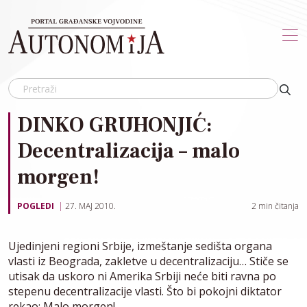
Skip to main content
DINKO GRUHONJIĆ:
Decentralizacija – malo
morgen!
POGLEDI
27. MAJ 2010.
2
min čitanja
Ujedinjeni regioni Srbije, izmeštanje sedišta organa
vlasti iz Beograda, zakletve u decentralizaciju… Stiče se
utisak da uskoro ni Amerika Srbiji neće biti ravna po
stepenu decentralizacije vlasti. Što bi pokojni diktator
rekao: Malo morgen!