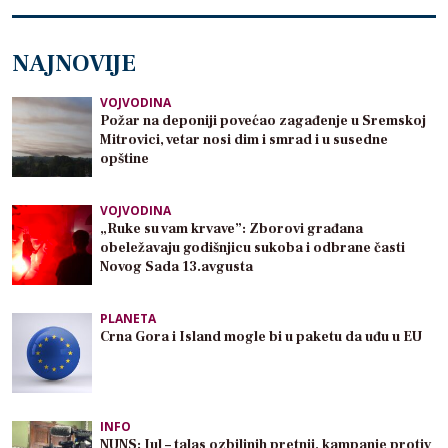
NAJNOVIJE
VOJVODINA
Požar na deponiji povećao zagađenje u Sremskoj
Mitrovici, vetar nosi dim i smrad i u susedne
opštine
VOJVODINA
„Ruke su vam krvave”: Zborovi građana
obeležavaju godišnjicu sukoba i odbrane časti
Novog Sada 13.avgusta
PLANETA
Crna Gora i Island mogle bi u paketu da uđu u EU
INFO
NUNS: Jul – talas ozbiljnih pretnji, kampanje protiv