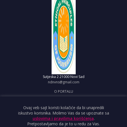
Sutjeska 2
21000 Novi Sad
ndnvns@gmail.com
O PORTALU
IMPRESUM
OBJAVI VEST
Ovaj veb sajt koristi kolačiće da bi unapredili
iskustvo korisnika. Molimo Vas da se upoznate sa
USLOVI KORIŠĆENJA
uslovima i pravilima korišćenja
.
Pretpostavljamo da je to u redu za Vas.