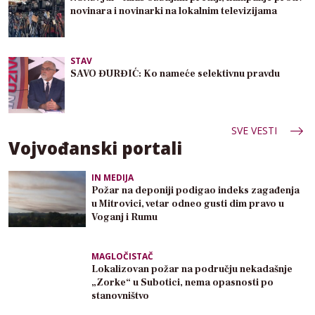
novinara i novinarki na lokalnim televizijama
STAV
SAVO ĐURĐIĆ: Ko nameće selektivnu pravdu
SVE VESTI
Vojvođanski portali
IN MEDIJA
Požar na deponiji podigao indeks zagađenja
u Mitrovici, vetar odneo gusti dim pravo u
Voganj i Rumu
MAGLOČISTAČ
Lokalizovan požar na području nekadašnje
„Zorke“ u Subotici, nema opasnosti po
stanovništvo