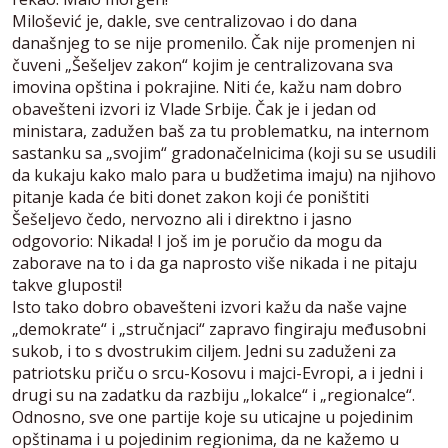
Milošević je, dakle, sve centralizovao i do dana
današnjeg to se nije promenilo. Čak nije promenjen ni
čuveni „Šešeljev zakon“ kojim je centralizovana sva
imovina opština i pokrajine. Niti će, kažu nam dobro
obavešteni izvori iz Vlade Srbije. Čak je i jedan od
ministara, zadužen baš za tu problematku, na internom
sastanku sa „svojim“ gradonačelnicima (koji su se usudili
da kukaju kako malo para u budžetima imaju) na njihovo
pitanje kada će biti donet zakon koji će poništiti
Šešeljevo čedo, nervozno ali i direktno i jasno
odgovorio: Nikada! I još im je poručio da mogu da
zaborave na to i da ga naprosto više nikada i ne pitaju
takve gluposti!
Isto tako dobro obavešteni izvori kažu da naše vajne
„demokrate“ i „stručnjaci“ zapravo fingiraju međusobni
sukob, i to s dvostrukim ciljem. Jedni su zaduženi za
patriotsku priču o srcu-Kosovu i majci-Evropi, a i jedni i
drugi su na zadatku da razbiju „lokalce“ i „regionalce“.
Odnosno, sve one partije koje su uticajne u pojedinim
opštinama i u pojedinim regionima, da ne kažemo u