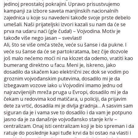
jedinoj preostaloj pokrajini. Upravo prisustvujemo
kampanji za izbore saveta manjinskih nacionalnih
zajednica u koje su navedeni takođe svoje prste debelo
umešali. Naši prijateljski izvori kazali su nam da će se
prva na udaru naći (gle čuda!) – Vojvodina. Motiv je
takođe više nego jasan – svevlast!
Ali, što se više omča steže, veće su šanse i da pukne. I
veće su šanse da će se partokratama, bez čije dozvole
još malo nećemo moći ni na klozet da odemo, vratiti kao
bumerang direktno u facu. Meni je, iskreno, jako
dosadilo da skačem kao električni zec dok se vodim po
groznim vojvođanskim putevima, dosadilo mi je da
izbegavam vozove iako u Vojvodini imamo jednu od
najrazvijenijih mreža pruga u Evropi, dosadilo mi je da
čekam u redovima kod matičara, u policiji, da prijavim
dete za vrtić, dosadila mi je divlja gradnja… A sasvim sam
siguran da je i vama sve to dosadilo i da vam je potpuno
jasno da je za današnje vojvođansko stanje kriv –
centralizam. Onaj isti centralizam koji je bio spreman i da
ratuje do poslednje kapi tuđe krvi da bi ostao na vlasti i