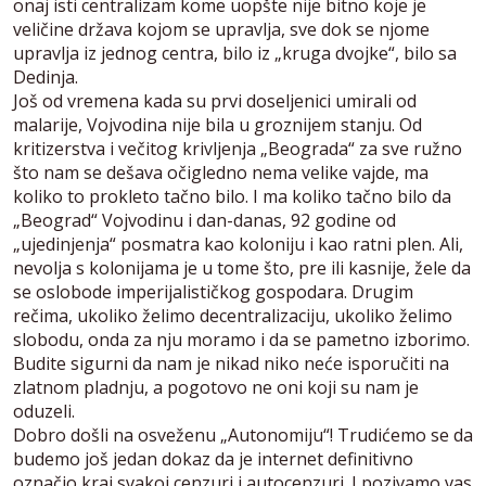
onaj isti centralizam kome uopšte nije bitno koje je
veličine država kojom se upravlja, sve dok se njome
upravlja iz jednog centra, bilo iz „kruga dvojke“, bilo sa
Dedinja.
Još od vremena kada su prvi doseljenici umirali od
malarije, Vojvodina nije bila u groznijem stanju. Od
kritizerstva i večitog krivljenja „Beograda“ za sve ružno
što nam se dešava očigledno nema velike vajde, ma
koliko to prokleto tačno bilo. I ma koliko tačno bilo da
„Beograd“ Vojvodinu i dan-danas, 92 godine od
„ujedinjenja“ posmatra kao koloniju i kao ratni plen. Ali,
nevolja s kolonijama je u tome što, pre ili kasnije, žele da
se oslobode imperijalističkog gospodara. Drugim
rečima, ukoliko želimo decentralizaciju, ukoliko želimo
slobodu, onda za nju moramo i da se pametno izborimo.
Budite sigurni da nam je nikad niko neće isporučiti na
zlatnom pladnju, a pogotovo ne oni koji su nam je
oduzeli.
Dobro došli na osveženu „Autonomiju“! Trudićemo se da
budemo još jedan dokaz da je internet definitivno
označio kraj svakoj cenzuri i autocenzuri. I pozivamo vas