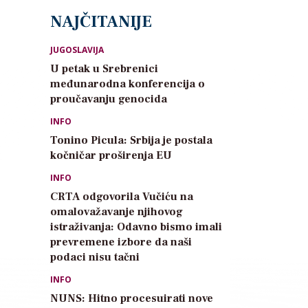
NAJČITANIJE
JUGOSLAVIJA
U petak u Srebrenici
međunarodna konferencija o
proučavanju genocida
INFO
Tonino Picula: Srbija je postala
kočničar proširenja EU
INFO
CRTA odgovorila Vučiću na
omalovažavanje njihovog
istraživanja: Odavno bismo imali
prevremene izbore da naši
podaci nisu tačni
INFO
NUNS: Hitno procesuirati nove