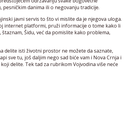
e o predstojećem održavanju svake bogovetne
ju, pesničkim danima ili o negovanju tradicije.
ski javni servis to što vi mislite da je njegova uloga.
j internet platformi, pruži informacije o tome kako li
li, štaznam, Šidu, već da pomislite kako problema,
elite isti životni prostor ne možete da saznate,
pi sve tu, još daljim nego sad biće vam i Nova Crnja i
 koji delite. Tek tad za rubrikom Vojvodina više neće