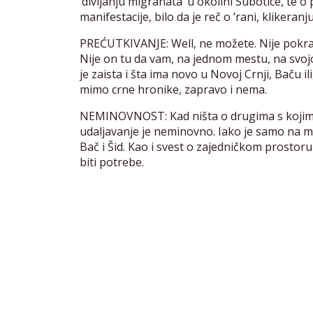
‘divljanju migranata’ u okolini Subotice, t
manifestacije, bilo da je reč o ’rani, klikeran
PREĆUTKIVANJE: Well, ne možete. Nije pokrajin
Nije on tu da vam, na jednom mestu, na svojo
je zaista i šta ima novo u Novoj Crnji, Baču i
mimo crne hronike, zapravo i nema.
NEMINOVNOST: Kad ništa o drugima s kojima d
udaljavanje je neminovno. Iako je samo na ma
Bač i Šid. Kao i svest o zajedničkom prostoru
biti potrebe.