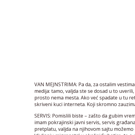
VAN MEJNSTRIMA: Pa da, za ostalim vestima 
medija: tamo, valjda ste se dosad u to uveril
prosto nema mesta. Ako već spadate u tu ret
skriveni kuci interneta. Koji skromno zauzima
SERVIS: Pomislili biste – zašto da gubim vre
imam pokrajinski javni servis, servis građa
pretplatu, valjda na njihovom sajtu možemo