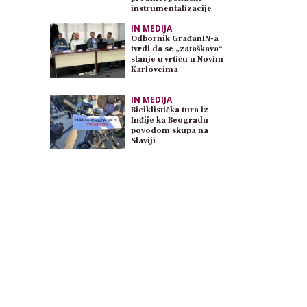
instrumentalizacije
IN MEDIJA
Odbornik GrađanIN-a
tvrdi da se „zataškava“
stanje u vrtiću u Novim
Karlovcima
IN MEDIJA
Biciklistička tura iz
Inđije ka Beogradu
povodom skupa na
Slaviji