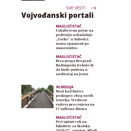
SVE VESTI
Vojvođanski portali
MAGLOČISTAČ
Lokalizovan požar na
području nekadašnje
„Zorke“ u Subotici,
nema opasnosti po
stanovništvo
MAGLOČISTAČ
Brza pruga Beograd–
Budimpešta trebalo bi
da bude puštena u
saobraćaj na jesen
IN MEDIJA
Most kod Barice
poskupeo zbog novih
temelja: Vrednost
radova procenjena na
17 miliona dinara
MAGLOČISTAČ
Prvi upisni rok na
fakultete za školsku
2026/27. završen: Mladi