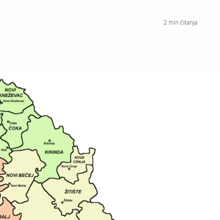
2
min čitanja