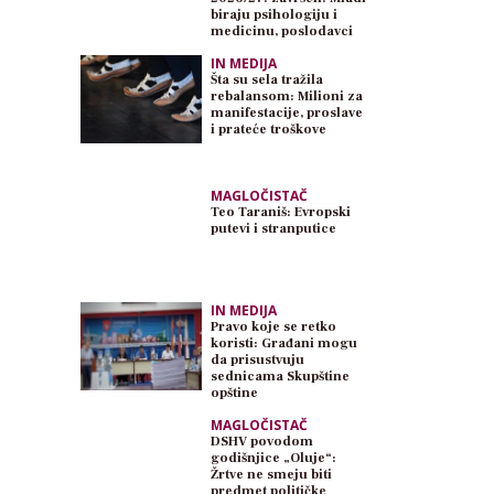
biraju psihologiju i
medicinu, poslodavci
traže inženjere
IN MEDIJA
Šta su sela tražila
rebalansom: Milioni za
manifestacije, proslave
i prateće troškove
MAGLOČISTAČ
Teo Taraniš: Evropski
putevi i stranputice
IN MEDIJA
Pravo koje se retko
koristi: Građani mogu
da prisustvuju
sednicama Skupštine
opštine
MAGLOČISTAČ
DSHV povodom
godišnjice „Oluje“:
Žrtve ne smeju biti
predmet političke