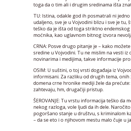
toga da o tim ali i drugim sredinama išta zna
TU: Istina, odakle god ih posmatrali ni jedn
udaljeno, sve je u Vojvodini blizu i sve je tu,
teško da je išta od toga striktno endemskog 
moćnika, kao uglavnom bitnog izvora nevolja
CRNA: Posve drugo pitanje je – kako možete d
sredine u Vojvodini. Tu ne mislim na vesti i
novinarima i medijima, takve informacije pro
OSIM: U suštini, o toj vrsti događaja iz Voj
informisani. Za razliku od drugih tema, onih 
domena crne hronike mediji žele da prećute: 
zahtevaju, hm, drugačiji pristup.
ŠEROVANJE: Tu vrstu informacija teško da m
nekog razloga, vole ljudi da ih dele. Naročito
pogoršano stanje u društvu, s kriminalom
– da se eto i o njihovom mestu malo čuje u ja