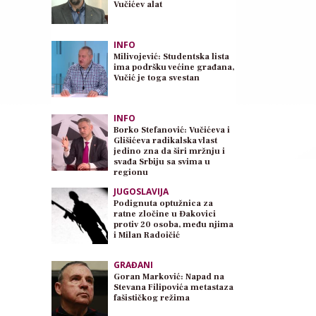
Vučićev alat
INFO
Milivojević: Studentska lista
ima podršku većine građana,
Vučić je toga svestan
INFO
Borko Stefanović: Vučićeva i
Glišićeva radikalska vlast
jedino zna da širi mržnju i
svađa Srbiju sa svima u
regionu
JUGOSLAVIJA
Podignuta optužnica za
ratne zločine u Đakovici
protiv 20 osoba, među njima
i Milan Radoičić
GRAĐANI
Goran Marković: Napad na
Stevana Filipovića metastaza
fašističkog režima