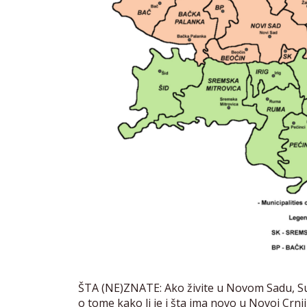
ŠTA (NE)ZNATE: Ako živite u Novom Sadu, Subo
o tome kako li je i šta ima novo u Novoj Crnji