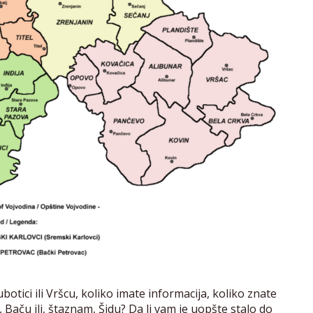
tici ili Vršcu, koliko imate informacija, koliko znate
, Baču ili, štaznam, Šidu? Da li vam je uopšte stalo do