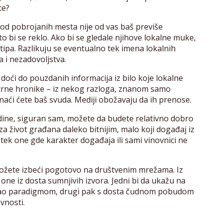
te?
o od pobrojanih mesta nije od vas baš previše
 što bi se reklo. Ako bi se gledale njihove lokalne muke,
tipa. Razlikuju se eventualno tek imena lokalnih
 i nezadovoljstva.
oći do pouzdanih informacija iz bilo koje lokalne
z crne hronike – iz nekog razloga, znanom samo
naći ćete baš svuda. Mediji obožavaju da ih prenose.
vodine, siguran sam, možete da budete relativno dobro
za život građana daleko bitnijim, malo koji događaj iz
tek one gde karakter događaja ili sami vinovnici ne
ožete izbeći pogotovo na društvenim mrežama. Iz
 one iz dosta sumnjivih izvora. Jedni bi da ukažu na
 kao paradigmom, drugi pak s dosta čudnom pobudom
vnosti.