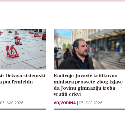
t: Država sistemski
Radivoje Jovović kritikovao
a put femicidu
ministra prosvete zbog izjave
da Jovinu gimnaziju treba
vratiti crkvi
05. AVG 2026
VOJVODINA
05. AVG 2026