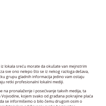
iz lokala sreću morate da okušate van mejnstrim
i, za sve ono nelepo što se iz nekog razloga dešava,
ku grupu gladnih informacija jedino vam ostaju
ju retki profesionalni lokalni mediji.
me na pronalaženje i posećivanje takvih medija, ta
na Vojvodine, kojem svako od građana pokrajine plaća
 da se informišemo o bilo čemu drugom osim o