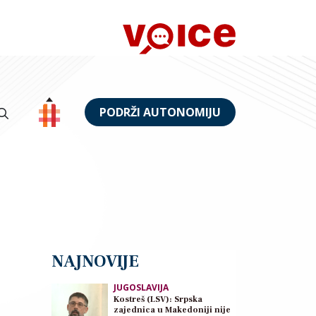
PODRŽI AUTONOMIJU
NAJNOVIJE
JUGOSLAVIJA
Kostreš (LSV): Srpska
zajednica u Makedoniji nije