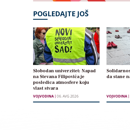
POGLEDAJTE JOŠ
Slobodan univerzitet: Napad
Solidarnos
na Stevana Filipovića je
da stane n
posledica atmosfere koju
vlast stvara
VOJVODINA
06. AVG 2026
VOJVODINA