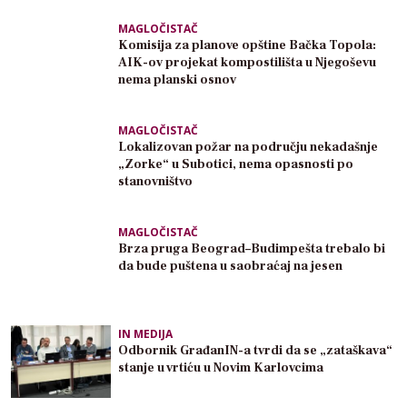
MAGLOČISTAČ
Komisija za planove opštine Bačka Topola:
AIK-ov projekat kompostilišta u Njegoševu
nema planski osnov
MAGLOČISTAČ
Lokalizovan požar na području nekadašnje
„Zorke“ u Subotici, nema opasnosti po
stanovništvo
MAGLOČISTAČ
Brza pruga Beograd–Budimpešta trebalo bi
da bude puštena u saobraćaj na jesen
IN MEDIJA
Odbornik GrađanIN-a tvrdi da se „zataškava“
stanje u vrtiću u Novim Karlovcima