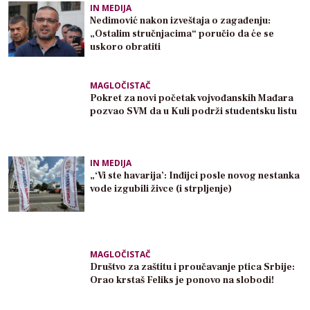
IN MEDIJA
Nedimović nakon izveštaja o zagađenju:
„Ostalim stručnjacima“ poručio da će se
uskoro obratiti
MAGLOČISTAČ
Pokret za novi početak vojvođanskih Mađara
pozvao SVM da u Kuli podrži studentsku listu
IN MEDIJA
„‘Vi ste havarija’: Inđijci posle novog nestanka
vode izgubili živce (i strpljenje)
MAGLOČISTAČ
Društvo za zaštitu i proučavanje ptica Srbije:
Orao krstaš Feliks je ponovo na slobodi!