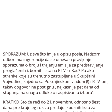
SPORAZUM: Uz sve što im je u opisu posla, Nadzorni
odbor ima ingerencije da se umeša u pravljenje
sporazuma o broju i trajanju emisija za predstavljanje
proglašenih izbornih lista na RTV-u. Kad? Pa ako
stranke koje su trenutno zastupljene u Skupštini
Vojvodine, zajedno sa Pokrajinskom vladom (!) i RTV-om,
takav dogovor ne postignu „najkasnije pet dana od
stupanja na snagu odluke o raspisivanju izbora“.
KRATKO: Što će reći do 21. novembra, odnosno šest
dana pre krajnjeg rok za predaju izbornih lista za