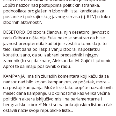
„opšti nadzor nad postupcima političkih stranaka,
podnosilaca proglašenih izbornih lista, kandidata za
poslanike i pokrajinskog javnog servisa (tj. RTV) u toku
izbornih aktivnosti“.
DESETORO: Od izbora članova, njih desetoro, javnost o
radu Odbora ništa nije čula: neko je smatrao da bi se
javnost preopteretila kad bi je izvestili o tome da je to
telo, šest dana po raspisivanju izbora, naposletku
konstituisano, da su izabrani predsednik i njegov
zamenik (to su, da znate, Aleksandar M. Gajić i Ljubomir
Apro) te da imaju poslovnik o radu.
KAMPANJA: Ima tih zluradih komentara koji kažu da za
nadzor nad bilo kojom kampanjom, za početak, mora –
da postoji kampanja. Može li se tako uopšte nazvati ovih
mesec dana kampanje, u okolnostima kad velika većina
političkih aktera isključivo misli na parlamentarne i
beogradske izbore? Neki su na pokrajinskim listama čak
ostavili naziv svoje republičke liste…