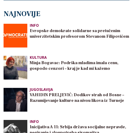
NAJNOVIJE
INFO
Evropske demokrate solidarne sa pretučenim
univerzitetskim profesorom Stevanom Filipovićem
KULTURA
Minja Bogavac: Podrška mladima imala cenu,
gospodo cenzori – kraj je kad mi kažemo
JUGOSLAVIJA
VAHIDIN PRELJEVIĆ: Dodikov strah od Bosne –
Razumijevanje kulture na nivou likova iz Turneje
INFO
Inicijativa A 11: Srbija država socijalne nepravde,
negiranje i zloupotreba siromaštva