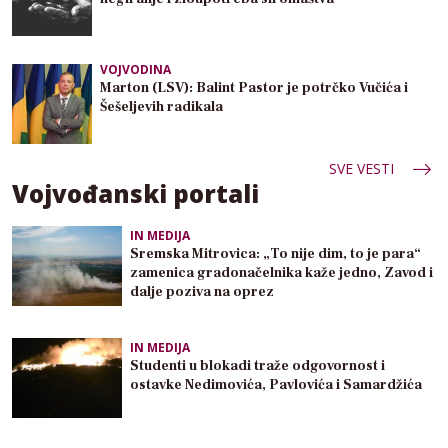
VOJVODINA
Marton (LSV): Balint Pastor je potrčko Vučića i
Šešeljevih radikala
SVE VESTI
Vojvođanski portali
IN MEDIJA
Sremska Mitrovica: „To nije dim, to je para“
zamenica gradonačelnika kaže jedno, Zavod i
dalje poziva na oprez
IN MEDIJA
Studenti u blokadi traže odgovornost i
ostavke Nedimovića, Pavlovića i Samardžića