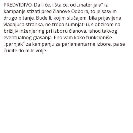
PREDVIDIVO: Da li će, i šta će, od „materijala“ iz
kampanje stizati pred članove Odbora, to je sasvim
drugo pitanje. Bude li, kojim slučajem, bila prijavljena
vladajuća stranka, ne treba sumnjati u, s obzirom na
brižljiv inženjering pri izboru članova, ishod takvog
eventualnog glasanja. Eno vam kako funkcioniše
„parnjak“ za kampanju za parlamentarne izbore, pa se
čudite do mile volje.