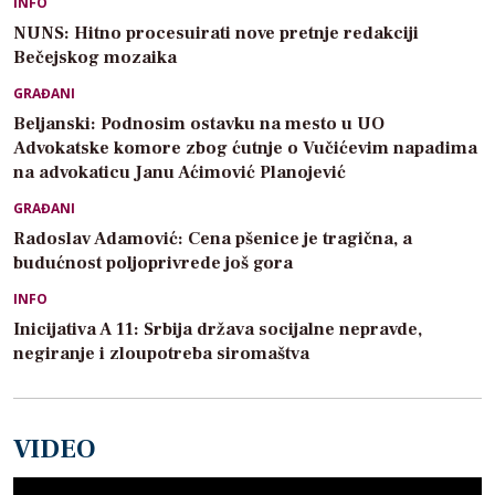
INFO
NUNS: Hitno procesuirati nove pretnje redakciji
Bečejskog mozaika
GRAĐANI
Beljanski: Podnosim ostavku na mesto u UO
Advokatske komore zbog ćutnje o Vučićevim napadima
na advokaticu Janu Aćimović Planojević
GRAĐANI
Radoslav Adamović: Cena pšenice je tragična, a
budućnost poljoprivrede još gora
INFO
Inicijativa A 11: Srbija država socijalne nepravde,
negiranje i zloupotreba siromaštva
VIDEO