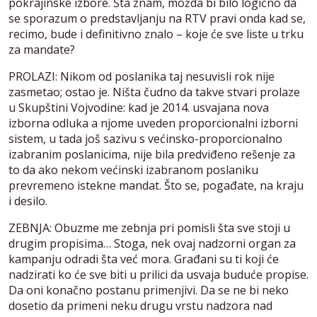
pokrajinske izbore. Šta znam, možda bi bilo logično da
se sporazum o predstavljanju na RTV pravi onda kad se,
recimo, bude i definitivno znalo – koje će sve liste u trku
za mandate?
PROLAZI: Nikom od poslanika taj nesuvisli rok nije
zasmetao; ostao je. Ništa čudno da takve stvari prolaze
u Skupštini Vojvodine: kad je 2014. usvajana nova
izborna odluka a njome uveden proporcionalni izborni
sistem, u tada još sazivu s većinsko-proporcionalno
izabranim poslanicima, nije bila predviđeno rešenje za
to da ako nekom većinski izabranom poslaniku
prevremeno istekne mandat. Što se, pogađate, na kraju
i desilo.
ZEBNJA: Obuzme me zebnja pri pomisli šta sve stoji u
drugim propisima… Stoga, nek ovaj nadzorni organ za
kampanju odradi šta već mora. Građani su ti koji će
nadzirati ko će sve biti u prilici da usvaja buduće propise.
Da oni konačno postanu primenjivi. Da se ne bi neko
dosetio da primeni neku drugu vrstu nadzora nad