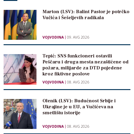
Marton (LSV): Balint Pastor je potrčko
Vučića i Šešeljevih radikala
VOJVODINA
09. AVG 2026
Tepić: SNS funkcioneri ostavili
Peščaru i druga mesta nezaštićene od
požara, milijarde za DTD pojedene
kroz fiktivne poslove
VOJVODINA
08. AVG 2026
Olenik (LSV): Budućnost Srbije i
Ukrajine je u EU, a Vučićeva na
smetlištu istorije
VOJVODINA
08. AVG 2026