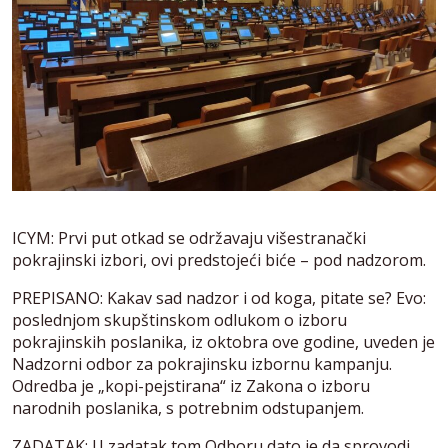
ICYM: Prvi put otkad se održavaju višestranački
pokrajinski izbori, ovi predstojeći biće – pod nadzorom.
PREPISANO: Kakav sad nadzor i od koga, pitate se? Evo:
poslednjom skupštinskom odlukom o izboru
pokrajinskih poslanika, iz oktobra ove godine, uveden je
Nadzorni odbor za pokrajinsku izbornu kampanju.
Odredba je „kopi-pejstirana“ iz Zakona o izboru
narodnih poslanika, s potrebnim odstupanjem.
ZADATAK: U zadatak tom Odboru dato je da sprovodi