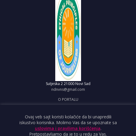
Sutjeska 2
21000 Novi Sad
ndnvns@gmail.com
O PORTALU
IMPRESUM
OBJAVI VEST
Ovaj veb sajt koristi kolačiće da bi unapredili
iskustvo korisnika. Molimo Vas da se upoznate sa
USLOVI KORIŠĆENJA
uslovima i pravilima korišćenja
.
Pretpostavljamo da je to u redu za Vas.