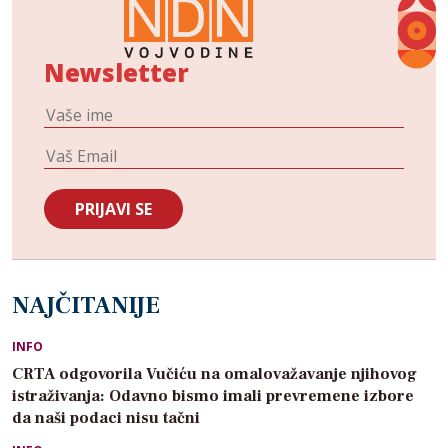
Newsletter
NAJČITANIJE
INFO
CRTA odgovorila Vučiću na omalovažavanje njihovog
istraživanja: Odavno bismo imali prevremene izbore
da naši podaci nisu tačni